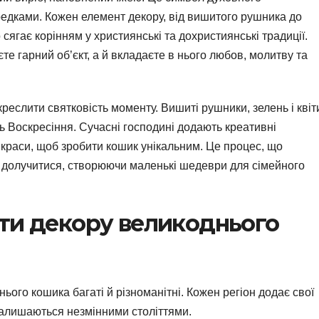
 предками. Кожен елемент декору, від вишитого рушника до
 сягає корінням у християнські та дохристиянські традиції.
 гарний об’єкт, а й вкладаєте в нього любов, молитву та
еслити святковість моменту. Вишиті рушники, зелень і квіт
ь Воскресіння. Сучасні господині додають креативні
икраси, щоб зробити кошик унікальним. Це процес, що
ть долучитися, створюючи маленькі шедеври для сімейного
ти декору великоднього
ього кошика багаті й різноманітні. Кожен регіон додає свої
 залишаються незмінними століттями.