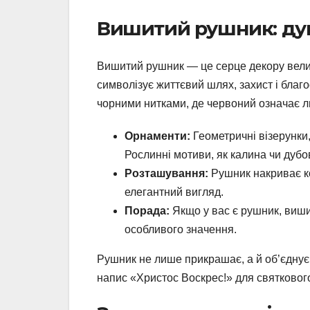
Вишитий рушник: ду
Вишитий рушник — це серце декору велик
символізує життєвий шлях, захист і бла
чорними нитками, де червоний означає лю
Орнаменти:
Геометричні візерунки,
Рослинні мотиви, як калина чи дубо
Розташування:
Рушник накриває ко
елегантний вигляд.
Порада:
Якщо у вас є рушник, виши
особливого значення.
Рушник не лише прикрашає, а й об’єдну
напис «Христос Воскрес!» для святковог