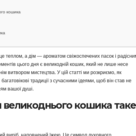
ого кошика
ика
е теплом, а дім — ароматом свіжоспечених пасок і радісни
ментів цього дня є великодній кошик, який не лише несе
ім витвором мистецтва. У цій статті ми розкриємо, як
багатовікові традиції з сучасними ідеями, щоб він став не
ням вашої душі.
 великоднього кошика таке
ий виріб, наповнений їжею. Це символ духовного