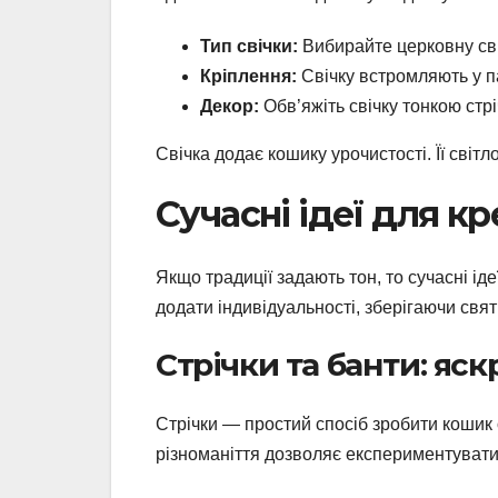
Тип свічки:
Вибирайте церковну сві
Кріплення:
Свічку встромляють у па
Декор:
Обв’яжіть свічку тонкою стр
Свічка додає кошику урочистості. Її сві
Сучасні ідеї для к
Якщо традиції задають тон, то сучасні ід
додати індивідуальності, зберігаючи свят
Стрічки та банти: яск
Стрічки — простий спосіб зробити кошик 
різноманіття дозволяє експериментувати