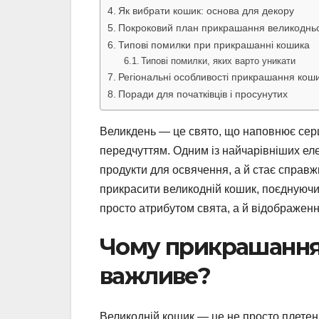
Як вибрати кошик: основа для декору
Покроковий план прикрашання великоднь
Типові помилки при прикрашанні кошика
Типові помилки, яких варто уникати
Регіональні особливості прикрашання кош
Поради для початківців і просунутих
Великдень — це свято, що наповнює серц
передчуттям. Одним із найчарівніших еле
продукти для освячення, а й стає справжн
прикрасити великодній кошик, поєднуючи 
просто атрибутом свята, а й відображен
Чому прикрашання
важливе?
Великодній кошик — це не просто плетен