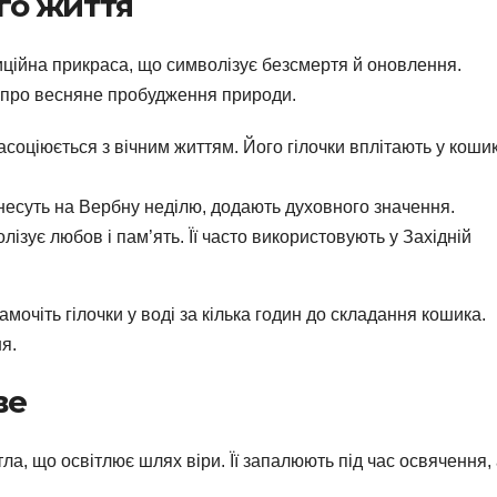
го життя
иційна прикраса, що символізує безсмертя й оновлення.
є про весняне пробудження природи.
соціюється з вічним життям. Його гілочки вплітають у коши
 несуть на Вербну неділю, додають духовного значення.
ізує любов і пам’ять. Її часто використовують у Західній
очіть гілочки у воді за кілька годин до складання кошика.
я.
ве
ла, що освітлює шлях віри. Її запалюють під час освячення,