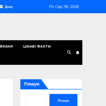
Пт. Сер 7th, 2026
нтообіг у компанії: як організувати ефективну систему управл
ЙФХАКИ
ЦІКАВІ ФАКТИ
Пошук
Пошук