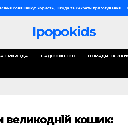
яшнику: користь, шкода та секрети приготування
Докуме
Ipopokids
ТА ПРИРОДА
САДІВНИЦТВО
ПОРАДИ ТА ЛА
и великодній кошик: