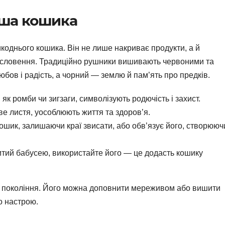
ша кошика
однього кошика. Він не лише накриває продукти, а й
гословення. Традиційно рушники вишивають червоними та
бов і радість, а чорний — землю й пам’ять про предків.
 як ромби чи зигзаги, символізують родючість і захист.
ве листя, уособлюють життя та здоров’я.
шик, залишаючи краї звисати, або обв’язує його, створююч
тий бабусею, використайте його — це додасть кошику
є покоління. Його можна доповнити мереживом або вишити
о настрою.