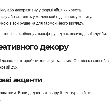
чку або декоративну у формі яйця чи хреста.
ску або ставлять у маленький підсвічник у кошику.
ічкою в тон рушника для гармонійного вигляду.
тло створює особливу атмосферу під час великодньої служби.
реативного декору
еї дозволяють зробити кошик унікальним. Ось кілька способів
ковий дух.
раві акценти
ошатним. Вони додають кольору й текстури, а їхнє
.