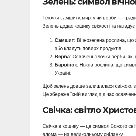
Зелень: символ вічно
Гілочки самшиту, мирту чи верби — трад
Зелень додає кошику свіжості та нагаду
Самшит:
Вічнозелена рослина, що а
або кладуть поверх продуктів.
Верба:
Освячені гілочки верби, які
Барвінок:
Ніжна рослина, що символ
Україні.
Щоб зелень довше залишалася свіжою, зам
Це збереже їхній вигляд під час освяченн
Свічка: світло Христо
Свічка в кошику — це символ Божого світ
вдома — на великодньому сніданку.