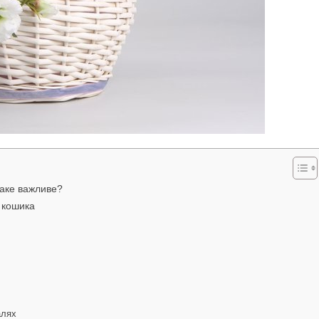
аке важливе?
 кошика
алях