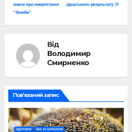
записів
знати про енергетичні
ідеального результату
“бомби”
Від
Володимир
Смирненко
Пов’язаний запис
ЗДОРОВ'Я
ЇЖА ТА КУЛІНАРІЯ