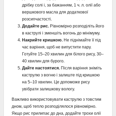
дрібку солі і, за бажанням, 1 ч. л. олії або
вершкового масла для додаткової
розсипчастості.
Додайте рис.
Рівномірно розподіліть його
в каструлі і зменшіть вогонь до мінімуму.
Накрийте кришкою.
Не піднімайте її під
час варіння, щоб не випустити пару.
Готуйте 15–20 хвилин для білого рису, 30–
40 хвилин для бурого.
Дайте настоятися.
Після варіння зніміть
каструлю з вогню і залиште під кришкою
на 5–10 хвилин. Це допоможе рису
увібрати залишкову вологу.
Важливо використовувати каструлю з товстим
дном, щоб тепло розподілялося рівномірно.
Якщо рис прилипає до дна, додайте трохи олії