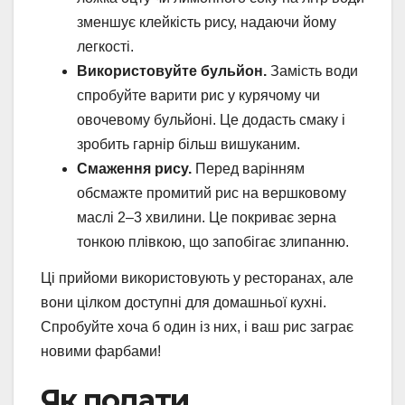
зменшує клейкість рису, надаючи йому
легкості.
Використовуйте бульйон.
Замість води
спробуйте варити рис у курячому чи
овочевому бульйоні. Це додасть смаку і
зробить гарнір більш вишуканим.
Смаження рису.
Перед варінням
обсмажте промитий рис на вершковому
маслі 2–3 хвилини. Це покриває зерна
тонкою плівкою, що запобігає злипанню.
Ці прийоми використовують у ресторанах, але
вони цілком доступні для домашньої кухні.
Спробуйте хоча б один із них, і ваш рис заграє
новими фарбами!
Як подати