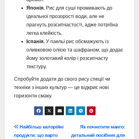
Японія.
Рис для суші промивають до
ідеальної прозорості води, але не
прагнуть розсипчастості, адже потрібна
легка клейкість.
Іспанія.
У паельї рис обсмажують із
оливковою олією та шафраном, що додає
йому золотавий колір і розсипчасту
текстуру.
Спробуйте додати до свого рису спеції чи
техніки з інших культур — це відкриє нові
горизонти смаку.
Навігація
Найбільш калорійні
Як почистити манго:
продукти: що варто
детальний посібник для