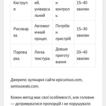
Каструл
ий,
н
15–40
я
універса
контрол
хвилин
льний
ь
Автомат
Потрібе
Рисовар
15–30
ичний
н
ка
хвилин
процес
пристрій
Довше
Парова
Легка
20–40
приготу
рка
текстура
хвилин
вання
Джерело: кулінарні сайти epicurious.com,
seriouseats.com.
Кожен метод має свої особливості, але головне
— дотримуватися пропорцій і не порушувати