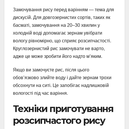
Замочування рису перед варінням — тема для
дискусій. Для довгозернистих сортів, таких як
басматі, замочування на 20–30 хвилин у
холодній воді допомагає зернам увібрати
вологу рівномірно, що сприяє розсипчастості.
Круглозернистий рис замочувати не варто,
адже це може зробити його надто м’яким.
Якщо ви замочуєте рис, після цього
обов’язково злийте воду і дайте зернам трохи
обсохнути на ситі. Це запобігає надлишковій
вологості під час варіння.
Техніки приготування
розсипчастого рису