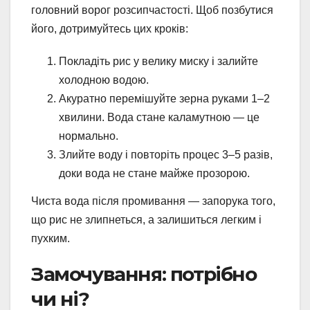
головний ворог розсипчастості. Щоб позбутися
його, дотримуйтесь цих кроків:
Покладіть рис у велику миску і залийте
холодною водою.
Акуратно перемішуйте зерна руками 1–2
хвилини. Вода стане каламутною — це
нормально.
Злийте воду і повторіть процес 3–5 разів,
доки вода не стане майже прозорою.
Чиста вода після промивання — запорука того,
що рис не злипнеться, а залишиться легким і
пухким.
Замочування: потрібно
чи ні?