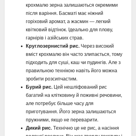
крохмалю зерна залишаються окремими
після варіння. Басматі має ніжний
горіховий аромат, а жасмин — легкий
квітковий відтінок. Ідеально для плову,
гарнірів і азійських страв.
Круглозернистий рис.
Через високий
вміст крохмалю він часто злипається, тому
підходить для суші, каш чи пудингів. Але з
правильною технікою навіть його можна
зробити розсипчастим.
Бурий рис.
Цей нешліфований рис
багатий на клітковину й поживні речовини,
але потребує більше часу для
приготування. Його зерна залишаються
пружними, якщо не переварити.
Дикий рис.
Технічно це не рис, а насіння