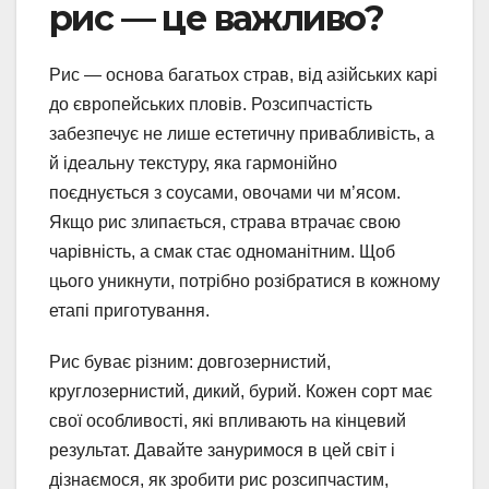
рис — це важливо?
Рис — основа багатьох страв, від азійських карі
до європейських пловів. Розсипчастість
забезпечує не лише естетичну привабливість, а
й ідеальну текстуру, яка гармонійно
поєднується з соусами, овочами чи м’ясом.
Якщо рис злипається, страва втрачає свою
чарівність, а смак стає одноманітним. Щоб
цього уникнути, потрібно розібратися в кожному
етапі приготування.
Рис буває різним: довгозернистий,
круглозернистий, дикий, бурий. Кожен сорт має
свої особливості, які впливають на кінцевий
результат. Давайте зануримося в цей світ і
дізнаємося, як зробити рис розсипчастим,