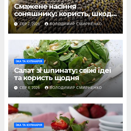
Смажене насіння
соняшнику: користь, шкода
та секрети приготування
СЕР 7, 2026
ВОЛОДИМИР СМИРНЕНКО
ЇЖА ТА КУЛІНАРІЯ
Салат зі шпинату: свіжі ідеї
та користь щодня
СЕР 4, 2026
ВОЛОДИМИР СМИРНЕНКО
ЇЖА ТА КУЛІНАРІЯ