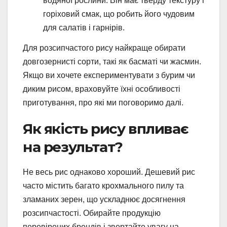
водяної рослини. Він має тверду текстуру і
горіховий смак, що робить його чудовим
для салатів і гарнірів.
Для розсипчастого рису найкраще обирати
довгозернисті сорти, такі як басматі чи жасмин.
Якщо ви хочете експериментувати з бурим чи
диким рисом, враховуйте їхні особливості
приготування, про які ми поговоримо далі.
Як якість рису впливає
на результат?
Не весь рис однаково хороший. Дешевий рис
часто містить багато крохмального пилу та
зламаних зерен, що ускладнює досягнення
розсипчастості. Обирайте продукцію
перевірених брендів і звертайте увагу на