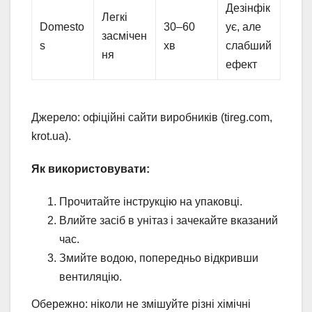
Дезінфік
Легкі
Domesto
30–60
ує, але
засмічен
s
хв
слабший
ня
ефект
Джерело: офіційні сайти виробників (tireg.com,
krot.ua).
Як використовувати:
Прочитайте інструкцію на упаковці.
Влийте засіб в унітаз і зачекайте вказаний
час.
Змийте водою, попередньо відкривши
вентиляцію.
Обережно: ніколи не змішуйте різні хімічні