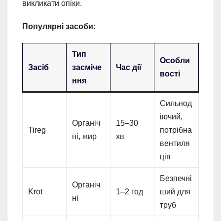
викликати опіки.
Популярні засоби:
Тип
Особли
Засіб
засміче
Час дії
вості
ння
Сильнод
іючий,
Органіч
15–30
Tireg
потрібна
ні, жир
хв
вентиля
ція
Безпечні
Органіч
Krot
1–2 год
ший для
ні
труб