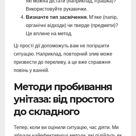
які можна дістати (наприклад, іграшка)?
Використовуйте рукавички.
Визначте тип засмічення.
М’яке (папір,
органічні відходи) чи тверде (предмети)?
Це вплине на метод.
Ці прості дії допоможуть вам не погіршити
ситуацію. Наприклад, повторний злив може
призвести до переливу, а це вже справжня
повінь у ванній.
Методи пробивання
унітаза: від простого
до складного
Тепер, коли ви оцінили ситуацію, час діяти. Ми
зібрали найефективніші методи, які підійдуть як