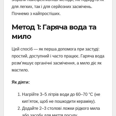
для легких, так і для серйозних засмічень.
Почнемо з найпростіших.
Метод 1: Гаряча вода та
мило
Цей спосіб — як перша допомога при застуді:
простий, доступний і часто працює. Гаряча вода
розм’якшує органічні засмічення, а мило діє як
мастило.
Як діяти:
Нагрійте 3–5 літрів води до 60–70 °C (не
кип’яток, щоб не пошкодити кераміку).
Додайте 2–3 столові ложки рідкого мила
або засобу для миття посуду.