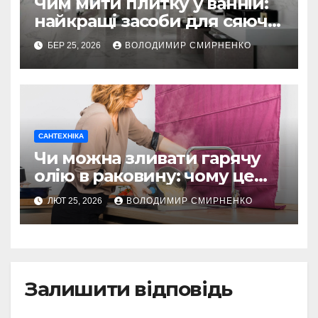
Чим мити плитку у ванній:
найкращі засоби для сяючої
чистоти
БЕР 25, 2026
ВОЛОДИМИР СМИРНЕНКО
САНТЕХНІКА
Чи можна зливати гарячу
олію в раковину: чому це
пастка
ЛЮТ 25, 2026
ВОЛОДИМИР СМИРНЕНКО
Залишити відповідь