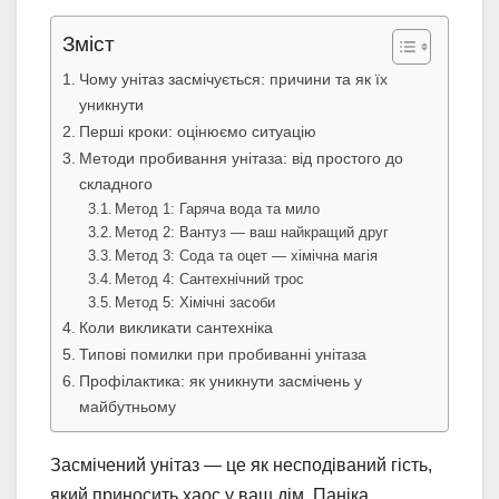
Зміст
Чому унітаз засмічується: причини та як їх
уникнути
Перші кроки: оцінюємо ситуацію
Методи пробивання унітаза: від простого до
складного
Метод 1: Гаряча вода та мило
Метод 2: Вантуз — ваш найкращий друг
Метод 3: Сода та оцет — хімічна магія
Метод 4: Сантехнічний трос
Метод 5: Хімічні засоби
Коли викликати сантехніка
Типові помилки при пробиванні унітаза
Профілактика: як уникнути засмічень у
майбутньому
Засмічений унітаз — це як несподіваний гість,
який приносить хаос у ваш дім. Паніка,