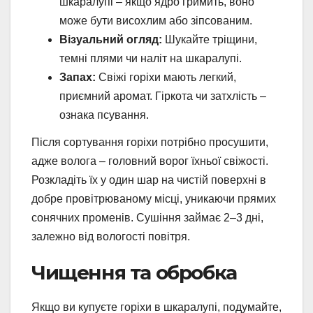
шкаралупі – якщо ядро гримить, воно
може бути висохлим або зіпсованим.
Візуальний огляд:
Шукайте тріщини,
темні плями чи наліт на шкаралупі.
Запах:
Свіжі горіхи мають легкий,
приємний аромат. Гіркота чи затхлість –
ознака псування.
Після сортування горіхи потрібно просушити,
адже волога – головний ворог їхньої свіжості.
Розкладіть їх у один шар на чистій поверхні в
добре провітрюваному місці, уникаючи прямих
сонячних променів. Сушіння займає 2–3 дні,
залежно від вологості повітря.
Чищення та обробка
Якщо ви купуєте горіхи в шкаралупі, подумайте,