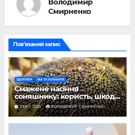
Володимир
Смирненко
Пов’язаний запис
ЗДОРОВ'Я
ЇЖА ТА КУЛІНАРІЯ
Смажене насіння
соняшнику: користь, шкода
та секрети приготування
СЕР 7, 2026
ВОЛОДИМИР СМИРНЕНКО