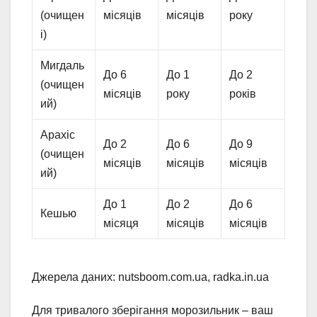
(очищен
місяців
місяців
року
і)
Мигдаль
До 6
До 1
До 2
(очищен
місяців
року
років
ий)
Арахіс
До 2
До 6
До 9
(очищен
місяців
місяців
місяців
ий)
До 1
До 2
До 6
Кешью
місяця
місяців
місяців
Джерела даних: nutsboom.com.ua, radka.in.ua
Для тривалого зберігання морозильник – ваш