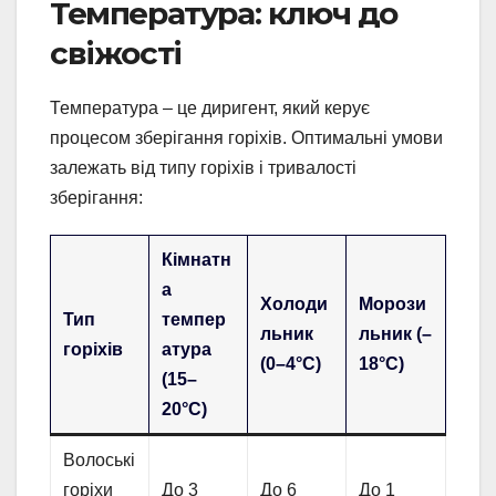
Температура: ключ до
свіжості
Температура – це диригент, який керує
процесом зберігання горіхів. Оптимальні умови
залежать від типу горіхів і тривалості
зберігання:
Кімнатн
а
Холоди
Морози
Тип
темпер
льник
льник (–
горіхів
атура
(0–4°C)
18°C)
(15–
20°C)
Волоські
горіхи
До 3
До 6
До 1