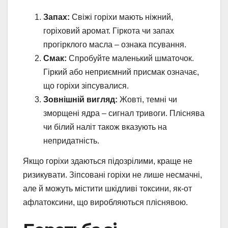
Запах:
Свіжі горіхи мають ніжний,
горіховий аромат. Гіркота чи запах
прогірклого масла – ознака псування.
Смак:
Спробуйте маленький шматочок.
Гіркий або неприємний присмак означає,
що горіхи зіпсувалися.
Зовнішній вигляд:
Жовті, темні чи
зморщені ядра – сигнал тривоги. Пліснява
чи білий наліт також вказують на
непридатність.
Якщо горіхи здаються підозрілими, краще не
ризикувати. Зіпсовані горіхи не лише несмачні,
але й можуть містити шкідливі токсини, як-от
афлатоксини, що виробляються пліснявою.