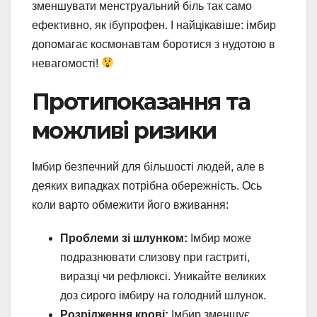
зменшувати менструальний біль так само
ефективно, як ібупрофен. І найцікавіше: імбир
допомагає космонавтам боротися з нудотою в
невагомості!
Протипоказання та
можливі ризики
Імбир безпечний для більшості людей, але в
деяких випадках потрібна обережність. Ось
коли варто обмежити його вживання:
Проблеми зі шлунком:
Імбир може
подразнювати слизову при гастриті,
виразці чи рефлюксі. Уникайте великих
доз сирого імбиру на голодний шлунок.
Розрідження крові:
Імбир зменшує