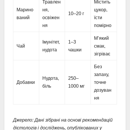
Травлен
Містить
Марино
ня,
цукор,
10–20 г
ваний
освіжен
їсти
ня
помірно
М’який
Імунітет,
1–3
Чай
смак,
нудота
чашки
зігріває
Без
запаху,
Нудота,
250–
Добавки
точне
біль
1000 мг
дозуван
ня
Джерело: Дані зібрані на основі рекомендацій
дієтологів і досліджень, опублікованих у