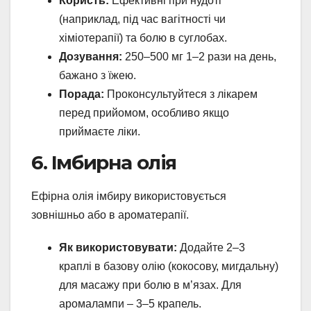
Користь:
Ефективні при нудоті
(наприклад, під час вагітності чи
хіміотерапії) та болю в суглобах.
Дозування:
250–500 мг 1–2 рази на день,
бажано з їжею.
Порада:
Проконсультуйтеся з лікарем
перед прийомом, особливо якщо
приймаєте ліки.
6. Імбирна олія
Ефірна олія імбиру використовується
зовнішньо або в ароматерапії.
Як використовувати:
Додайте 2–3
краплі в базову олію (кокосову, мигдальну)
для масажу при болю в м’язах. Для
аромалампи – 3–5 крапель.