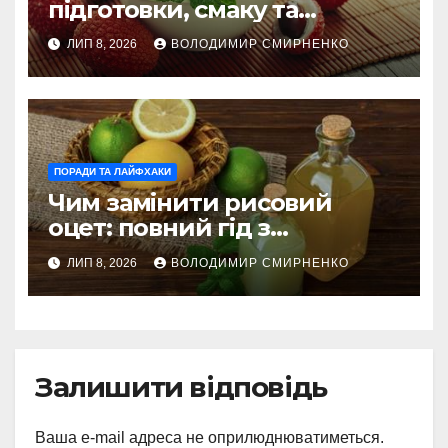
підготовки, смаку та
корисного вживання
ЛИП 8, 2026
ВОЛОДИМИР СМИРНЕНКО
ПОРАДИ ТА ЛАЙФХАКИ
Чим замінити рисовий
оцет: повний гід з
альтернативами
ЛИП 8, 2026
ВОЛОДИМИР СМИРНЕНКО
Залишити відповідь
Ваша e-mail адреса не оприлюднюватиметься.