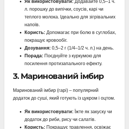
Як використовувати:
Додавайте 0,5–1 ч.
л. порошку до випічки, соусів, карі чи
теплого молока. Ідеально для зігрівальних
напоїв.
Користь:
Допомагає при болю в суглобах,
покращує кровообіг.
Дозування:
0,5–2 г (1/4–1/2 ч. л.) на день.
Порада:
Поєднуйте з куркумою для
посилення протизапального ефекту.
3. Маринований імбир
Маринований імбир (гарі) – популярний
додаток до суші, який готують із цукром і оцтом.
Як використовувати:
Їжте як закуску чи
додаток до риби, рису чи салатів.
Користь:
Покращує травлення, освіжає