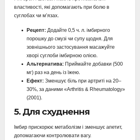
властивості, які допомагають при болю в
суглобах чи м’язах.
Рецепт:
Додайте 0,5 ч. л. імбирного
порошку до смузі чи супу щодня. Для
зовнішнього застосування масажуйте
хворі суглоби імбирною олією.
Альтернатива:
Приймайте добавки (500
мг) раз на день із їжею.
Ефект:
Зменшує біль при артриті на 20–
30%, за даними «Arthritis & Rheumatology»
(2001).
5. Для схуднення
Імбир прискорює метаболізм і зменшує апетит,
допомагаючи контролювати вагу.