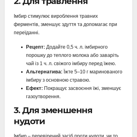
2. Для травлення
Імбир стимулює вироблення травних
ферментів, зменшує здуття та допомагає при
переїданні.
Рецепт:
Додайте 0,5 ч. л. імбирного
порошку до теплого молока або заваріть
чай із 1 ч. л. свіжого імбиру перед їжею.
Альтернатива:
Їжте 5–10 г маринованого
імбиру з основною стравою.
Ефект:
Покращує засвоєння їжі, зменшує
газоутворення.
3. Для зменшення
нудоти
Імбир – перевірений засіб проти нудоти, чи то