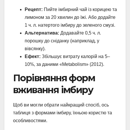
Рецепт:
Пийте імбирний чай із корицею та
лимоном за 20 хвилин до їжі. Або додайте
1 ч. л. натертого імбиру до зеленого смузі.
Альтернатива:
Додавайте 0,5 ч. л.
порошку до сніданку (наприклад, у
вівсянку).
Ефект:
Збільшує витрату калорій на 5–
10%, за даними «Metabolism» (2012).
Порівняння форм
вживання імбиру
Щоб ви могли обрати найкращий спосіб, ось
таблиця з формами імбиру, їхньою користю та
особливостями.