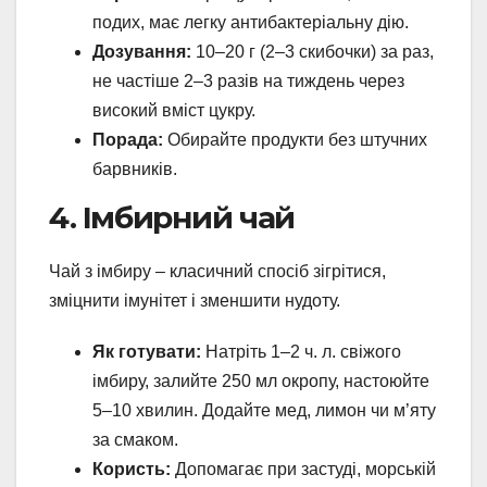
подих, має легку антибактеріальну дію.
Дозування:
10–20 г (2–3 скибочки) за раз,
не частіше 2–3 разів на тиждень через
високий вміст цукру.
Порада:
Обирайте продукти без штучних
барвників.
4. Імбирний чай
Чай з імбиру – класичний спосіб зігрітися,
зміцнити імунітет і зменшити нудоту.
Як готувати:
Натріть 1–2 ч. л. свіжого
імбиру, залийте 250 мл окропу, настоюйте
5–10 хвилин. Додайте мед, лимон чи м’яту
за смаком.
Користь:
Допомагає при застуді, морській