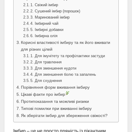
1. Свіжий імбир
2. Сушений імбир (порошок)
3. Маринований імбир
4. Імбирний чай
5. Імбирні добавки
6. Імбирна олія
Корисні властивості імбиру та як його вживати
для різних цілей
1. Для імунітету та профілактики застуди
2. Для травлення
3. Для зменшення нудоти
4. Для зменшення болю та запалень
5. Для схуднення
Порівняння форм вживання імбиру
Цікаві факти про імбир
Протипоказання та можливі ризики
Типові помилки при вживанні імбиру
Як зберігати імбир для збереження свіжості?
Імбир – це не просто пряність із пікантним