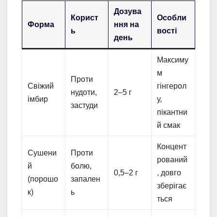
Дозува
Корист
Особли
Форма
ння на
ь
вості
день
Максиму
м
Проти
Свіжий
гінгерол
нудоти,
2–5 г
імбир
у,
застуди
пікантни
й смак
Концент
Сушени
Проти
рований
й
болю,
0,5–2 г
, довго
(порошо
запален
зберігає
к)
ь
ться