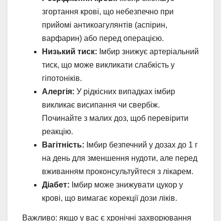
згортання крові, що небезпечно при
прийомі антикоагулянтів (аспірин,
варфарин) або перед операцією.
Низький тиск:
Імбир знижує артеріальний
тиск, що може викликати слабкість у
гіпотоніків.
Алергія:
У рідкісних випадках імбир
викликає висипання чи свербіж.
Починайте з малих доз, щоб перевірити
реакцію.
Вагітність:
Імбир безпечний у дозах до 1 г
на день для зменшення нудоти, але перед
вживанням проконсультуйтеся з лікарем.
Діабет:
Імбир може знижувати цукор у
крові, що вимагає корекції дози ліків.
Важливо: якщо у вас є хронічні захворювання