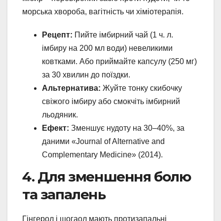
морська хвороба, вагітність чи хіміотерапія.
Рецепт:
Пийте імбирний чай (1 ч. л.
імбиру на 200 мл води) невеликими
ковтками. Або приймайте капсулу (250 мг)
за 30 хвилин до поїздки.
Альтернатива:
Жуйте тонку скибочку
свіжого імбиру або смокчіть імбирний
льодяник.
Ефект:
Зменшує нудоту на 30–40%, за
даними «Journal of Alternative and
Complementary Medicine» (2014).
4. Для зменшення болю
та запалень
Гінгерол і шогаол мають протизапальні