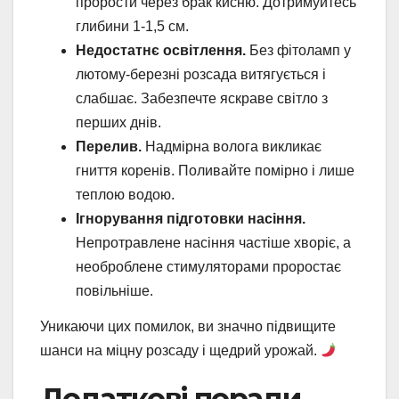
прорости через брак кисню. Дотримуйтесь
глибини 1-1,5 см.
Недостатнє освітлення.
Без фітоламп у
лютому-березні розсада витягується і
слабшає. Забезпечте яскраве світло з
перших днів.
Перелив.
Надмірна волога викликає
гниття коренів. Поливайте помірно і лише
теплою водою.
Ігнорування підготовки насіння.
Непротравлене насіння частіше хворіє, а
необроблене стимуляторами проростає
повільніше.
Уникаючи цих помилок, ви значно підвищите
шанси на міцну розсаду і щедрий урожай.
Додаткові поради