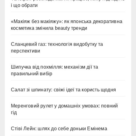
і що обрати
«Макіяж без макіяжу»: як японська декоративна
косметика змінила beauty тренди
Сланцевий газ: технологія видобутку та
перспективи
Шипучка від похмілля: механізм дії та
правильний вибір
Салат зі шпинату: свіжі ідеї та користь щодня
Меренговий рулет у домашніх умовах: повний
гід
Стіві Лейн: шлях до себе доньки Емінема