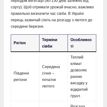
періодом вегетації (90-150 днів залежно від
сорту). Щоб отримати урожай вчасно, важливо
правильно визначити час сівби. В Україні
перець зазвичай сіють на розсаду з лютого до
середини березня.
Терміни
Особливос
Регіон
сівби
ті
Теплий
клімат
Середина
дозволяє
Південні
січня –
ранню
регіони
початок
висадку у
лютого
відкритий
ґрунт.
Розсада