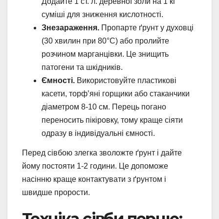
Додайте 1 ст. л. деревної золи на 1 кг
суміші для зниження кислотності.
Знезараження.
Пропарте ґрунт у духовці
(30 хвилин при 80°C) або пролийте
розчином марганцівки. Це знищить
патогени та шкідників.
Ємності.
Використовуйте пластикові
касети, торф’яні горщики або стаканчики
діаметром 8-10 см. Перець погано
переносить пікіровку, тому краще сіяти
одразу в індивідуальні ємності.
Перед сівбою злегка зволожте ґрунт і дайте
йому постояти 1-2 години. Це допоможе
насінню краще контактувати з ґрунтом і
швидше прорости.
Техніка сівби перцю: