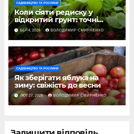
САДІВНИЦТВО ТА РОСЛИНИ
Коли сіяти редиску у
відкритий грунт: точні
терміни 2026
БЕР 4, 2026
ВОЛОДИМИР СМИРНЕНКО
САДІВНИЦТВО ТА РОСЛИНИ
Як зберігати яблука на
зиму: свіжість до весни
ЛЮТ 27, 2026
ВОЛОДИМИР СМИРНЕНКО
Залишити відповідь