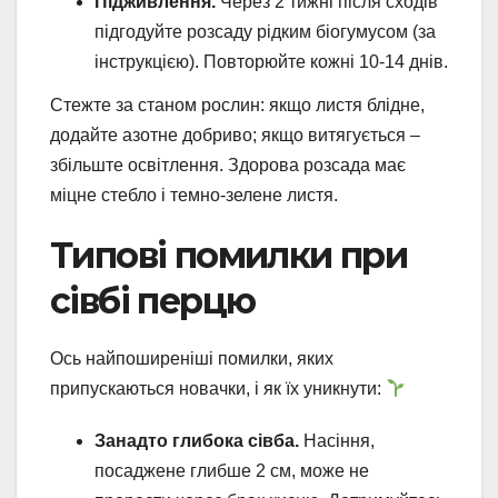
Підживлення.
Через 2 тижні після сходів
підгодуйте розсаду рідким біогумусом (за
інструкцією). Повторюйте кожні 10-14 днів.
Стежте за станом рослин: якщо листя блідне,
додайте азотне добриво; якщо витягується –
збільште освітлення. Здорова розсада має
міцне стебло і темно-зелене листя.
Типові помилки при
сівбі перцю
Ось найпоширеніші помилки, яких
припускаються новачки, і як їх уникнути:
Занадто глибока сівба.
Насіння,
посаджене глибше 2 см, може не