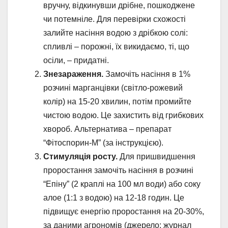
вручну, відкинувши дрібне, пошкоджене
чи потемніле. Для перевірки схожості
залийте насіння водою з дрібкою солі:
спливлі – порожні, їх викидаємо, ті, що
осіли, – придатні.
Знезараження.
Замочіть насіння в 1%
розчині марганцівки (світло-рожевий
колір) на 15-20 хвилин, потім промийте
чистою водою. Це захистить від грибкових
хвороб. Альтернатива – препарат
“Фітоспорин-М” (за інструкцією).
Стимуляція росту.
Для пришвидшення
проростання замочіть насіння в розчині
“Епіну” (2 краплі на 100 мл води) або соку
алое (1:1 з водою) на 12-18 годин. Це
підвищує енергію проростання на 20-30%,
за даними агрономів (джерело: журнал