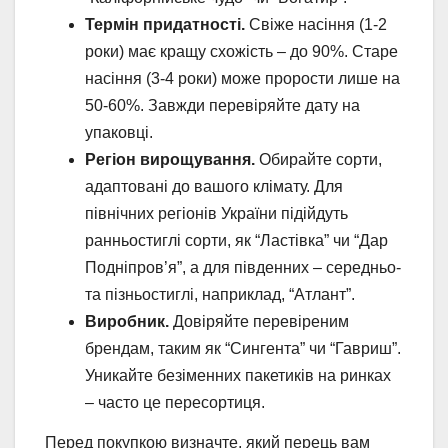
Термін придатності.
Свіже насіння (1-2
роки) має кращу схожість – до 90%. Старе
насіння (3-4 роки) може прорости лише на
50-60%. Завжди перевіряйте дату на
упаковці.
Регіон вирощування.
Обирайте сорти,
адаптовані до вашого клімату. Для
північних регіонів України підійдуть
ранньостиглі сорти, як “Ластівка” чи “Дар
Подніпров’я”, а для південних – середньо-
та пізньостиглі, наприклад, “Атлант”.
Виробник.
Довіряйте перевіреним
брендам, таким як “Сингента” чи “Гавриш”.
Уникайте безіменних пакетиків на ринках
– часто це пересортиця.
Перед покупкою визначте, який перець вам