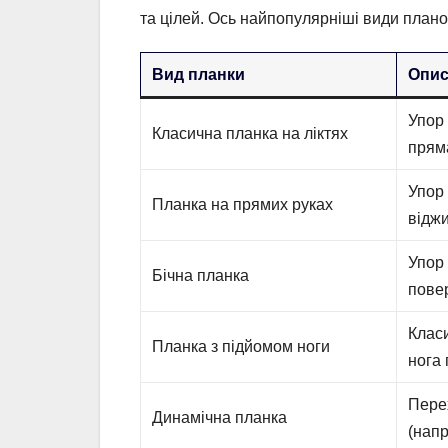
та цілей. Ось найпопулярніші види планок
Вид планки
Опи
Упор 
Класична планка на ліктях
пряма
Упор 
Планка на прямих руках
відж
Упор 
Бічна планка
пове
Клас
Планка з підйомом ноги
нога 
Пере
Динамічна планка
(напр