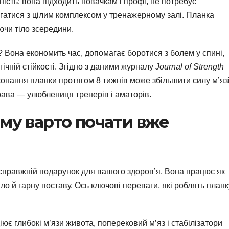
льність: вона підходить новачкам і профі, не потребує
гатися з цілим комплексом у тренажерному залі. Планка
юючи тіло зсередини.
Вона економить час, допомагає боротися з болем у спині,
ічній стійкості. Згідно з даними журналу
Journal of Strength
конання планки протягом 8 тижнів може збільшити силу м’яз
рава — улюблениця тренерів і аматорів.
ому варто почати вже
справжній подарунок для вашого здоров’я. Вона працює як
о й гарну поставу. Ось ключові переваги, які роблять планк
ює глибокі м’язи живота, поперековий м’яз і стабілізатори