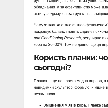
рук, ніг і сідниць. Її люблять за універса
обладнання, а за ефективністю може зма
активує одразу кілька груп м’язів, зміцн
Чому ж планка стала фітнес-феноменом? 
покращує баланс і навіть сприяє психолог
and Conditioning Research
, регулярне ви
кора на 20–30%. Тож не дивно, що ця вп
Користь планки: ч
сьогодні?
Планка — це не просто модна вправа, а 
невидимий скульптор, формуючи міцне тіл
незамінною.
Зміцнення м’язів кора.
Планка заді