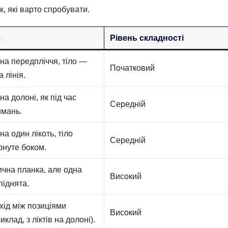
, які варто спробувати.
с
Рівень складності
на передпліччя, тіло —
Початковий
 лінія.
на долоні, як під час
Середній
имань.
на один лікоть, тіло
Середній
рнуте боком.
ична планка, але одна
Високий
піднята.
хід між позиціями
Високий
иклад, з ліктів на долоні).