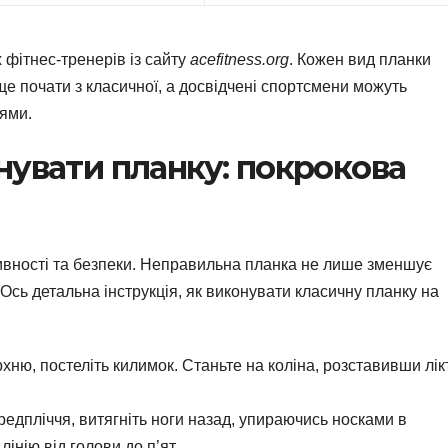
 фітнес-тренерів із сайту
acefitness.org
. Кожен вид планки
ще почати з класичної, а досвідчені спортсмени можуть
ями.
нувати планку: покрокова
ивності та безпеки. Неправильна планка не лише зменшує
 Ось детальна інструкція, як виконувати класичну планку на
хню, постеліть килимок. Станьте на коліна, розставивши лік
редпліччя, витягніть ноги назад, упираючись носками в
інію від голови до п’ят.