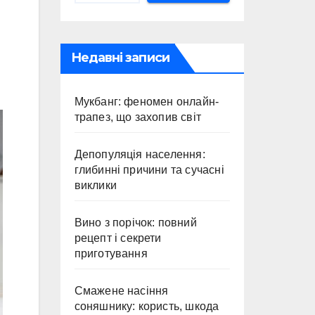
Недавні записи
Мукбанг: феномен онлайн-
трапез, що захопив світ
Депопуляція населення:
глибинні причини та сучасні
виклики
Вино з порічок: повний
рецепт і секрети
приготування
Смажене насіння
соняшнику: користь, шкода