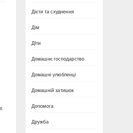
Дієти та схуднення
Дім
ДІти
Домашнє господарство
Домашні улюбленці
Домашній затишок
Допомога
ті
Дружба