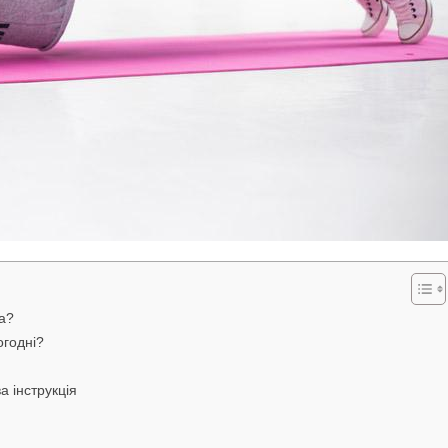
а?
огодні?
а інструкція