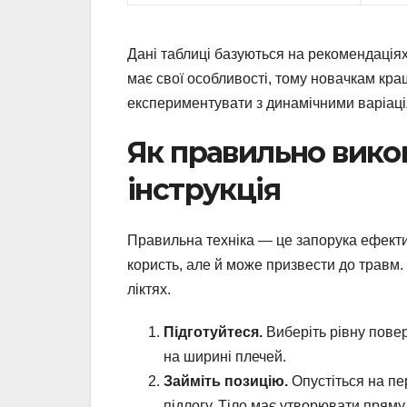
Дані таблиці базуються на рекомендаціях
має свої особливості, тому новачкам кра
експериментувати з динамічними варіаці
Як правильно вико
інструкція
Правильна техніка — це запорука ефект
користь, але й може призвести до травм.
ліктях.
Підготуйтеся.
Виберіть рівну повер
на ширині плечей.
Займіть позицію.
Опустіться на пе
підлогу. Тіло має утворювати пряму л