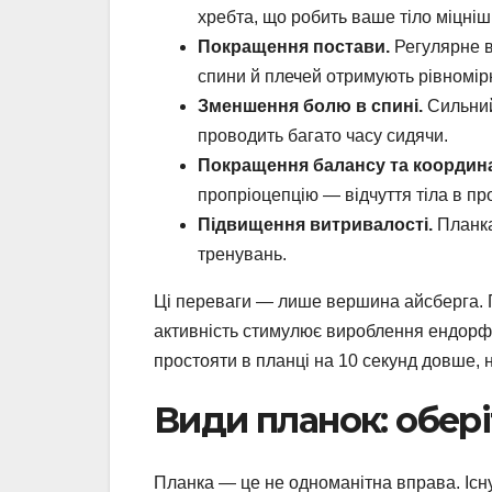
хребта, що робить ваше тіло міцніши
Покращення постави.
Регулярне в
спини й плечей отримують рівномі
Зменшення болю в спині.
Сильний 
проводить багато часу сидячи.
Покращення балансу та координа
пропріоцепцію — відчуття тіла в про
Підвищення витривалості.
Планка
тренувань.
Ці переваги — лише вершина айсберга. 
активність стимулює вироблення ендорфін
простояти в планці на 10 секунд довше, 
Види планок: обер
Планка — це не одноманітна вправа. Існує 