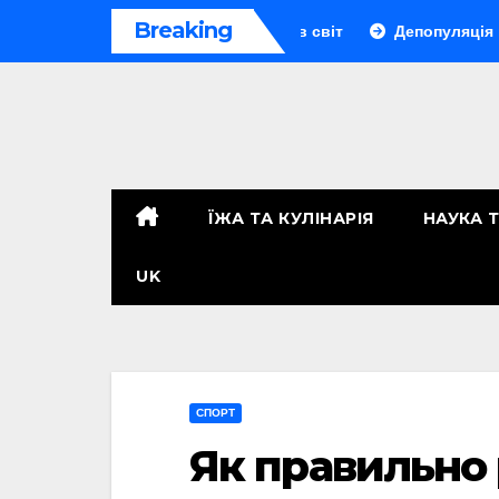
Перейти
Breaking
 онлайн-трапез, що захопив світ
Депопуляція населення:
до
контенту
ЇЖА ТА КУЛІНАРІЯ
НАУКА 
UK
СПОРТ
Як правильно 