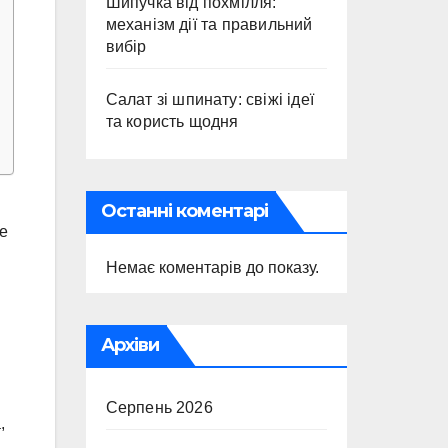
Шипучка від похмілля:
механізм дії та правильний
вибір
Салат зі шпинату: свіжі ідеї
та користь щодня
Останні коментарі
ше
Немає коментарів до показу.
Архіви
Серпень 2026
,