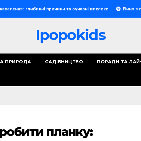
 глибинні причини та сучасні виклики
Вино з порічок: п
Ipopokids
ТА ПРИРОДА
САДІВНИЦТВО
ПОРАДИ ТА ЛА
робити планку: