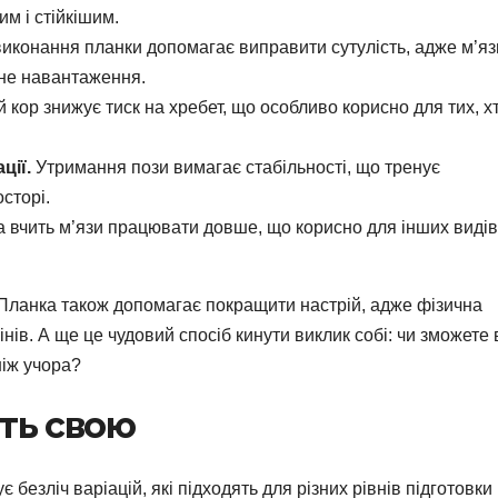
м і стійкішим.
иконання планки допомагає виправити сутулість, адже м’яз
рне навантаження.
кор знижує тиск на хребет, що особливо корисно для тих, х
ції.
Утримання пози вимагає стабільності, що тренує
сторі.
 вчить м’язи працювати довше, що корисно для інших видів
Планка також допомагає покращити настрій, адже фізична
ів. А ще це чудовий спосіб кинути виклик собі: чи зможете 
ніж учора?
іть свою
безліч варіацій, які підходять для різних рівнів підготовки