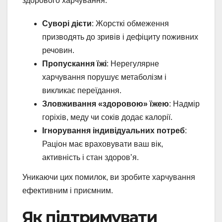
здорового харчування.
Суворі дієти
: Жорсткі обмеження
призводять до зривів і дефіциту поживних
речовин.
Пропускання їжі
: Нерегулярне
харчування порушує метаболізм і
викликає переїдання.
Зловживання «здоровою» їжею
: Надмір
горіхів, меду чи соків додає калорії.
Ігнорування індивідуальних потреб
:
Раціон має враховувати ваш вік,
активність і стан здоров’я.
Уникаючи цих помилок, ви зробите харчування
ефективним і приємним.
Як підтримувати