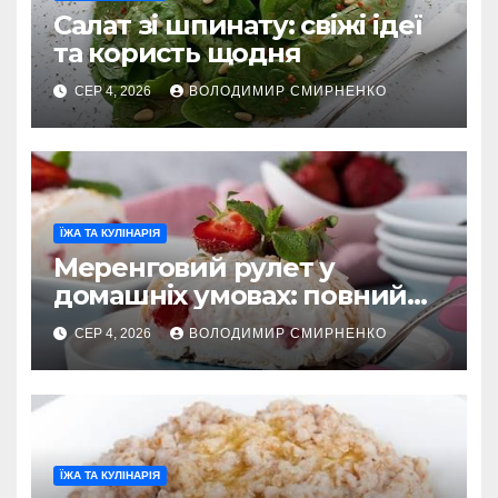
Салат зі шпинату: свіжі ідеї
та користь щодня
СЕР 4, 2026
ВОЛОДИМИР СМИРНЕНКО
ЇЖА ТА КУЛІНАРІЯ
Меренговий рулет у
домашніх умовах: повний
гід
СЕР 4, 2026
ВОЛОДИМИР СМИРНЕНКО
ЇЖА ТА КУЛІНАРІЯ