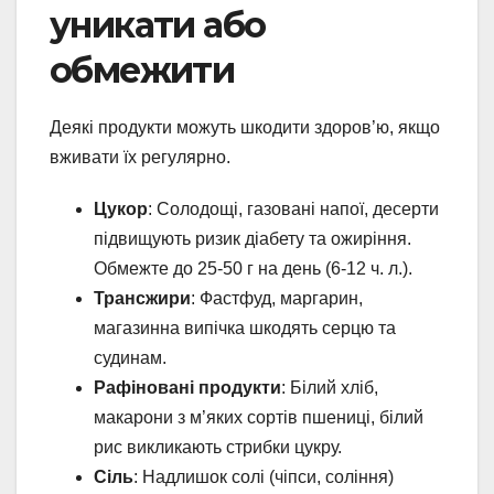
уникати або
обмежити
Деякі продукти можуть шкодити здоров’ю, якщо
вживати їх регулярно.
Цукор
: Солодощі, газовані напої, десерти
підвищують ризик діабету та ожиріння.
Обмежте до 25-50 г на день (6-12 ч. л.).
Трансжири
: Фастфуд, маргарин,
магазинна випічка шкодять серцю та
судинам.
Рафіновані продукти
: Білий хліб,
макарони з м’яких сортів пшениці, білий
рис викликають стрибки цукру.
Сіль
: Надлишок солі (чіпси, соління)