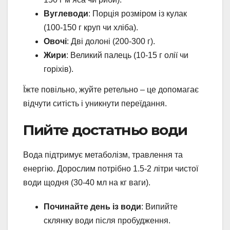
Вуглеводи
: Порція розміром із кулак
(100-150 г круп чи хліба).
Овочі
: Дві долоні (200-300 г).
Жири
: Великий палець (10-15 г олії чи
горіхів).
Їжте повільно, жуйте ретельно – це допомагає
відчути ситість і уникнути переїдання.
Пийте достатньо води
Вода підтримує метаболізм, травлення та
енергію. Дорослим потрібно 1.5-2 літри чистої
води щодня (30-40 мл на кг ваги).
Починайте день із води
: Випийте
склянку води після пробудження.