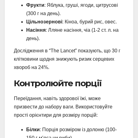
Фрукти
: Яблука, груші, ягоди, цитрусові
(300 г на день).
Цільнозернові
: Кіноа, бурий рис, овес.
Насіння
: Лляне насіння, чіа (1-2 ст. л. на
день).
Дослідження в “The Lancet” показують, що 30 г
клітковини щодня знижують ризик серцевих
хвороб на 24%.
Контролюйте порції
Переїдання, навіть здорової їжі, може
призвести до набору ваги. Використовуйте
прості орієнтири для розміру порцій:
Білки
: Порція розміром із долоню (100-
150 г м’яса чи риби).