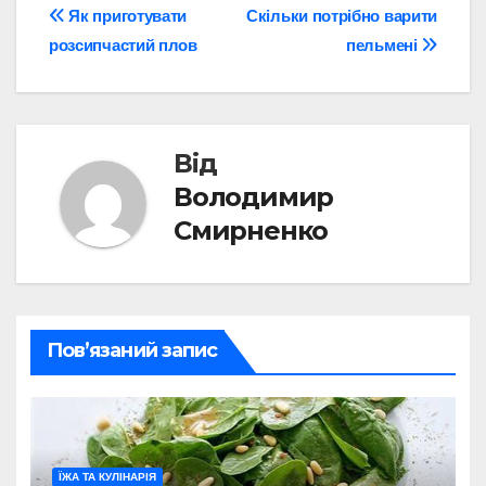
Навігація
Як приготувати
Скільки потрібно варити
розсипчастий плов
пельмені
записів
Від
Володимир
Смирненко
Пов’язаний запис
ЇЖА ТА КУЛІНАРІЯ