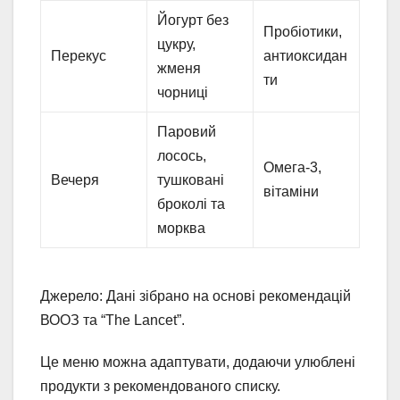
Йогурт без
Пробіотики,
цукру,
Перекус
антиоксидан
жменя
ти
чорниці
Паровий
лосось,
Омега-3,
Вечеря
тушковані
вітаміни
броколі та
морква
Джерело: Дані зібрано на основі рекомендацій
ВООЗ та “The Lancet”.
Це меню можна адаптувати, додаючи улюблені
продукти з рекомендованого списку.