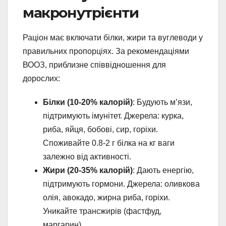
макронутрієнти
Раціон має включати білки, жири та вуглеводи у
правильних пропорціях. За рекомендаціями
ВООЗ, приблизне співвідношення для
дорослих:
Білки (10-20% калорій)
: Будують м’язи,
підтримують імунітет. Джерела: курка,
риба, яйця, бобові, сир, горіхи.
Споживайте 0.8-2 г білка на кг ваги
залежно від активності.
Жири (20-35% калорій)
: Дають енергію,
підтримують гормони. Джерела: оливкова
олія, авокадо, жирна риба, горіхи.
Уникайте трансжирів (фастфуд,
маргарин).