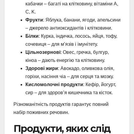
кабачки – багаті на клітковину, вітаміни A,
C, K.
Фрукти
: Яблука, банани, ягоди, апельсини
– джерело антиоксидантів і клітковини.
Білки
: Курка, індичка, лосось, яйця, тофу,
сочевиця – для м’язів і імунітету.
Цільнозернові
: Овес, гречка, булгур,
кіноа – дають енергію та клітковину.
Здорові жири
: Авокадо, оливкова олія,
горіхи, насіння чіа – для серця та мозку.
Кисломолочні продукти
: Кефір, йогурт,
сир – для здоров’я кишечника та кісток.
Різноманітність продуктів гарантує повний
набір поживних речовин.
Продукти, яких слід