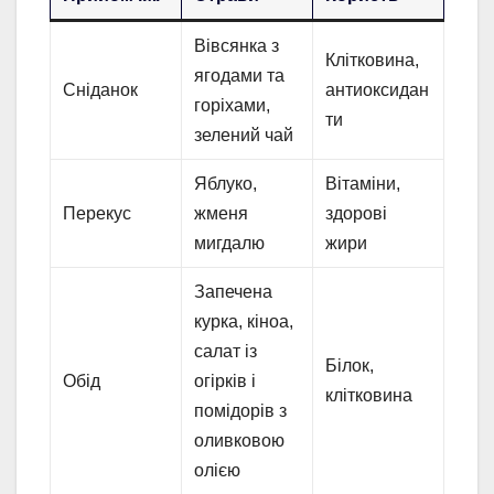
Вівсянка з
Клітковина,
ягодами та
Сніданок
антиоксидан
горіхами,
ти
зелений чай
Яблуко,
Вітаміни,
Перекус
жменя
здорові
мигдалю
жири
Запечена
курка, кіноа,
салат із
Білок,
Обід
огірків і
клітковина
помідорів з
оливковою
олією