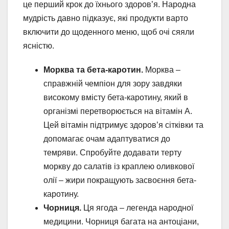
це перший крок до їхнього здоров’я. Народна
мудрість давно підказує, які продукти варто
включити до щоденного меню, щоб очі сяяли
ясністю.
Морква та бета-каротин.
Морква –
справжній чемпіон для зору завдяки
високому вмісту бета-каротину, який в
організмі перетворюється на вітамін А.
Цей вітамін підтримує здоров’я сітківки та
допомагає очам адаптуватися до
темряви. Спробуйте додавати терту
моркву до салатів із краплею оливкової
олії – жири покращують засвоєння бета-
каротину.
Чорниця.
Ця ягода – легенда народної
медицини. Чорниця багата на антоціани,