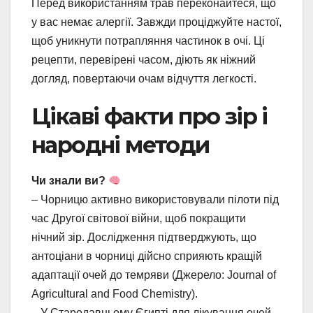
Перед використанням трав переконайтеся, що
у вас немає алергії. Завжди проціджуйте настої,
щоб уникнути потрапляння частинок в очі. Ці
рецепти, перевірені часом, діють як ніжний
догляд, повертаючи очам відчуття легкості.
Цікаві факти про зір і
народні методи
Чи знали ви?
– Чорницю активно використовували пілоти під
час Другої світової війни, щоб покращити
нічний зір. Дослідження підтверджують, що
антоціани в чорниці дійсно сприяють кращій
адаптації очей до темряви (Джерело: Journal of
Agricultural and Food Chemistry).
– У Стародавньому Єгипті для лікування очей