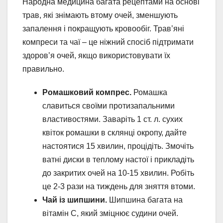
Народна медицина багата рецептами на основі
трав, які знімають втому очей, зменшують
запалення і покращують кровообіг. Трав’яні
компреси та чаї – це ніжний спосіб підтримати
здоров’я очей, якщо використовувати їх
правильно.
Ромашковий компрес.
Ромашка
славиться своїми протизапальними
властивостями. Заваріть 1 ст. л. сухих
квіток ромашки в склянці окропу, дайте
настоятися 15 хвилин, процідіть. Змочіть
ватні диски в теплому настої і прикладіть
до закритих очей на 10-15 хвилин. Робіть
це 2-3 рази на тиждень для зняття втоми.
Чай із шипшини.
Шипшина багата на
вітамін С, який зміцнює судини очей.