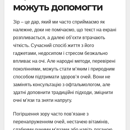
можуть допомогти
Зір – це дар, який ми часто сприймаємо як
належне, доки не помічаємо, що текст на екрані
розпливається, а далекі об’єкти втрачають
чіткість. Сучасний спосіб життя з його
гаджетами, недосипом і стресом безжально
впливає на очі. Але народні методи, перевірені
поколіннями, можуть стати м’яким і природним
способом підтримати здоров’я очей. Вони не
замінять консультацію з офтальмологом, але
здатні доповнити традиційні підходи, зміцнити
очні м’язи та зняти напругу.
Погіршення зору часто пов’язане з
перенапруженням очей, нестачею вітамінів,
слабкими очними м’язами або навіть поганою