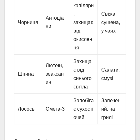
капіляри
,
Свіжа,
Антоціа
Чорниця
захищає
сушена,
ни
від
у чаях
окислен
ня
Захища
Лютеїн,
є від
Салати,
Шпинат
зеаксант
синього
смузі
ин
світла
Запобіга
Запечен
Лосось
Омега-3
є сухості
ий, на
очей
грилі