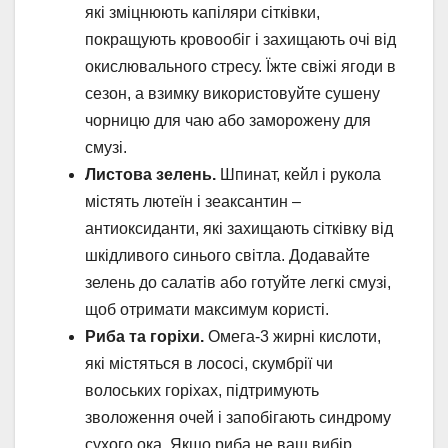
які зміцнюють капіляри сітківки,
покращують кровообіг і захищають очі від
окислювального стресу. Їжте свіжі ягоди в
сезон, а взимку використовуйте сушену
чорницю для чаю або заморожену для
смузі.
Листова зелень.
Шпинат, кейл і рукола
містять лютеїн і зеаксантин –
антиоксиданти, які захищають сітківку від
шкідливого синього світла. Додавайте
зелень до салатів або готуйте легкі смузі,
щоб отримати максимум користі.
Риба та горіхи.
Омега-3 жирні кислоти,
які містяться в лососі, скумбрії чи
волоських горіхах, підтримують
зволоження очей і запобігають синдрому
сухого ока. Якщо риба не ваш вибір,