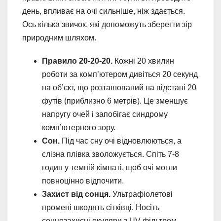
день, впливає на очі сильніше, ніж здається.
Ось кілька звичок, які допоможуть зберегти зір
природним шляхом.
Правило 20-20-20.
Кожні 20 хвилин
роботи за комп’ютером дивіться 20 секунд
на об’єкт, що розташований на відстані 20
футів (приблизно 6 метрів). Це зменшує
напругу очей і запобігає синдрому
комп’ютерного зору.
Сон.
Під час сну очі відновлюються, а
слізна плівка зволожується. Спіть 7-8
годин у темній кімнаті, щоб очі могли
повноцінно відпочити.
Захист від сонця.
Ультрафіолетові
промені шкодять сітківці. Носіть
сонцезахисні окуляри з UV-фільтром,