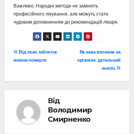
Важливо: Народні методи не замінять
професійного лікування, але можуть стати
чудовим доповненням до рекомендацій лікаря.
Навігація
Від яких таблеток
Як кава впливає на
можна померти
організм: детальний
записів
аналіз
Від
Володимир
Смирненко