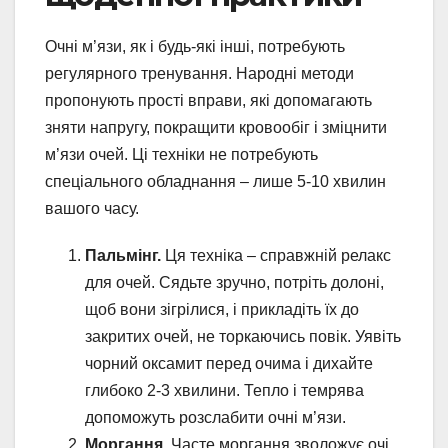
Очні м’язи, як і будь-які інші, потребують
регулярного тренування. Народні методи
пропонують прості вправи, які допомагають
зняти напругу, покращити кровообіг і зміцнити
м’язи очей. Ці техніки не потребують
спеціального обладнання – лише 5-10 хвилин
вашого часу.
Пальмінг.
Ця техніка – справжній релакс
для очей. Сядьте зручно, потріть долоні,
щоб вони зігрілися, і прикладіть їх до
закритих очей, не торкаючись повік. Уявіть
чорний оксамит перед очима і дихайте
глибоко 2-3 хвилини. Тепло і темрява
допоможуть розслабити очні м’язи.
Моргання.
Часте моргання зволожує очі