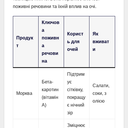
поживні речовини та їхній вплив на очі.
Ключов
а
Корист
Як
Продук
поживн
ь для
вживат
т
а
очей
и
речови
на
Підтрим
Бета-
ує
Салати,
каротин
сітківку,
Морква
соки, з
(вітамін
покращу
олією
А)
є нічний
зір
Зміцнює