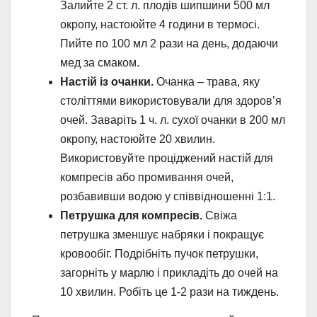
Залийте 2 ст. л. плодів шипшини 500 мл
окропу, настоюйте 4 години в термосі.
Пийте по 100 мл 2 рази на день, додаючи
мед за смаком.
Настій із очанки.
Очанка – трава, яку
століттями використовували для здоров’я
очей. Заваріть 1 ч. л. сухої очанки в 200 мл
окропу, настоюйте 20 хвилин.
Використовуйте проціджений настій для
компресів або промивання очей,
розбавивши водою у співвідношенні 1:1.
Петрушка для компресів.
Свіжа
петрушка зменшує набряки і покращує
кровообіг. Подрібніть пучок петрушки,
загорніть у марлю і прикладіть до очей на
10 хвилин. Робіть це 1-2 рази на тиждень.