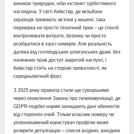
виникає природно, ніби інстинкт турботливого
наглядача. У світі Київстар, де мільйони
українців тримають зв’язок у кишені, така
перевірка не просто технічний трюк – це спосіб
контролювати витрати, безпеку чи просто
розібратися в хаосі номерів. Але реальність
далека від голлівудських шпигунських драм: без
належних прав доступ закритий наглухо, і
Київстар стоїть на сторожі приватності, як
середньовічний форт.
З 2025 року правила стали ще суворішими
через оновлення Закону про телекомунікації, де
GDPR-подібні норми захищають дані абонентів
від сторонніх очей. Тільки власник номеру чи
уповноважений користувач профілю може
розкрити деталізацію – список вхідних, вихідних