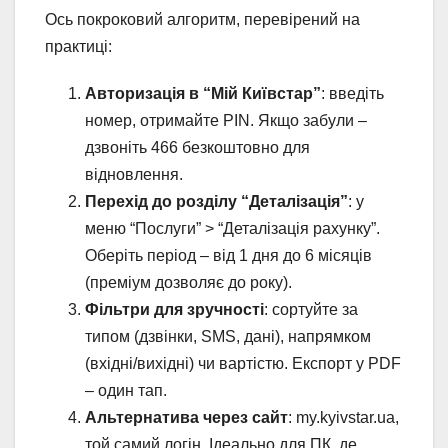
Ось покроковий алгоритм, перевірений на
практиці:
Авторизація в “Мій Київстар”
: введіть
номер, отримайте PIN. Якщо забули –
дзвоніть 466 безкоштовно для
відновлення.
Перехід до розділу “Деталізація”
: у
меню “Послуги” > “Деталізація рахунку”.
Оберіть період – від 1 дня до 6 місяців
(преміум дозволяє до року).
Фільтри для зручності
: сортуйте за
типом (дзвінки, SMS, дані), напрямком
(вхідні/вихідні) чи вартістю. Експорт у PDF
– один тап.
Альтернатива через сайт
: my.kyivstar.ua,
той самий логін. Ідеально для ПК, де