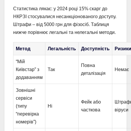
Статистика лякає: у 2024 році 15% скарг до
НКРЗІ стосувалися несанкціонованого доступу.
Штрафи – від 5000 грн для фізосіб. Таблиця
нижче порівнює легальні та нелегальні методи.
Метод
Легальність
Доступність
Ризик
“Мій
Повна
Київстар” з
Так
Немає
деталізація
додаванням
Зовнішні
сервіси
Фейк або
Штраф
(типу
Ні
часткова
віруси
“перевірка
номерів”)