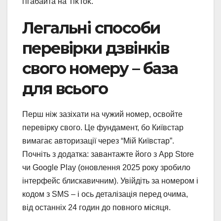
гігабайта на TikTok.
Легальні способи
перевірки дзвінків
свого номеру – база
для всього
Перш ніж зазіхати на чужий номер, освойте
перевірку свого. Це фундамент, бо Київстар
вимагає авторизації через “Мій Київстар”.
Почніть з додатка: завантажте його з App Store
чи Google Play (оновлення 2025 року зробило
інтерфейс блискавичним). Увійдіть за номером і
кодом з SMS – і ось деталізація перед очима,
від останніх 24 годин до повного місяця.