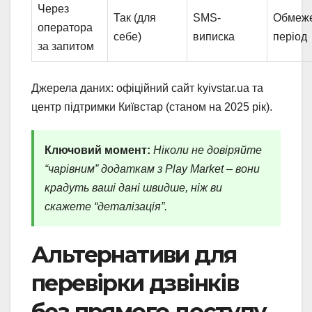
Через
Так (для
SMS-
Обмеж
оператора
себе)
виписка
період
за запитом
Джерела даних: офіційний сайт kyivstar.ua та
центр підтримки Київстар (станом на 2025 рік).
Ключовий момент:
Ніколи не довіряйте
“чарівним” додаткам з Play Market – вони
крадуть ваші дані швидше, ніж ви
скажете “деталізація”.
Альтернативи для
перевірки дзвінків
без прямого доступу