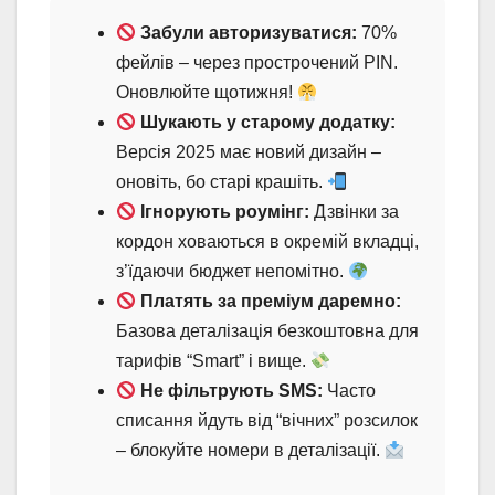
Забули авторизуватися:
70%
фейлів – через прострочений PIN.
Оновлюйте щотижня!
Шукають у старому додатку:
Версія 2025 має новий дизайн –
оновіть, бо старі крашіть.
Ігнорують роумінг:
Дзвінки за
кордон ховаються в окремій вкладці,
з’їдаючи бюджет непомітно.
Платять за преміум даремно:
Базова деталізація безкоштовна для
тарифів “Smart” і вище.
Не фільтрують SMS:
Часто
списання йдуть від “вічних” розсилок
– блокуйте номери в деталізації.