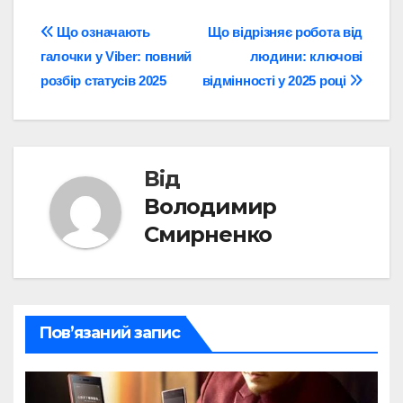
Навігація
Що означають
Що відрізняє робота від
галочки у Viber: повний
людини: ключові
записів
розбір статусів 2025
відмінності у 2025 році
Від
Володимир
Смирненко
Пов’язаний запис