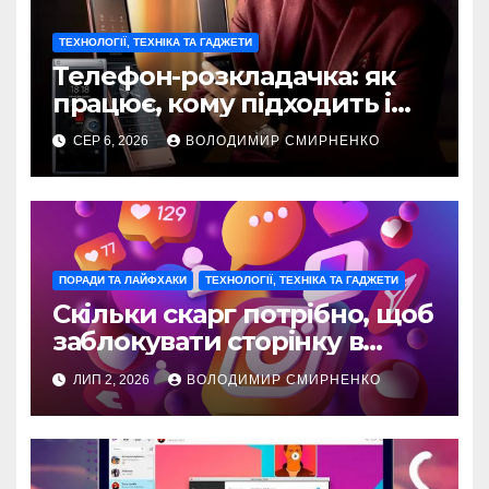
ТЕХНОЛОГІЇ, ТЕХНІКА ТА ГАДЖЕТИ
Телефон-розкладачка: як
працює, кому підходить і
що обрати
СЕР 6, 2026
ВОЛОДИМИР СМИРНЕНКО
ПОРАДИ ТА ЛАЙФХАКИ
ТЕХНОЛОГІЇ, ТЕХНІКА ТА ГАДЖЕТИ
Скільки скарг потрібно, щоб
заблокувати сторінку в
Instagram
ЛИП 2, 2026
ВОЛОДИМИР СМИРНЕНКО