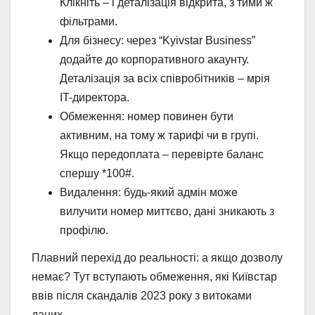
Клікніть – і деталізація відкрита, з тими ж
фільтрами.
Для бізнесу: через “Kyivstar Business”
додайте до корпоративного акаунту.
Деталізація за всіх співробітників – мрія
IT-директора.
Обмеження: номер повинен бути
активним, на тому ж тарифі чи в групі.
Якщо передоплата – перевірте баланс
спершу *100#.
Видалення: будь-який адмін може
вилучити номер миттєво, дані зникають з
профілю.
Плавний перехід до реальності: а якщо дозволу
немає? Тут вступають обмеження, які Київстар
ввів після скандалів 2023 року з витоками
даних.