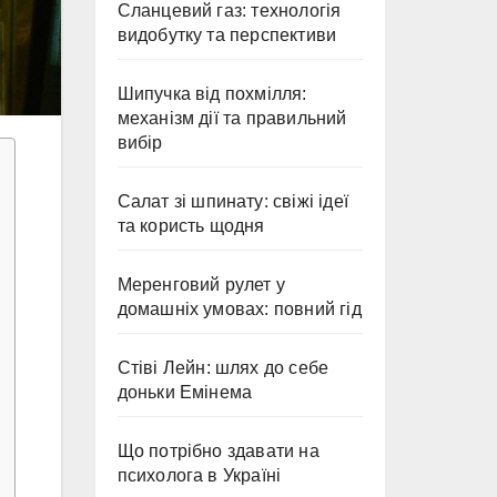
Сланцевий газ: технологія
видобутку та перспективи
Шипучка від похмілля:
механізм дії та правильний
вибір
Салат зі шпинату: свіжі ідеї
та користь щодня
Меренговий рулет у
домашніх умовах: повний гід
Стіві Лейн: шлях до себе
доньки Емінема
Що потрібно здавати на
психолога в Україні