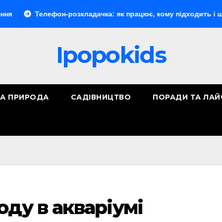
елефон-розкладачка: як працює, кому підходить і що обрати
Ipopokids
ТА ПРИРОДА
САДІВНИЦТВО
ПОРАДИ ТА ЛА
оду в акваріумі