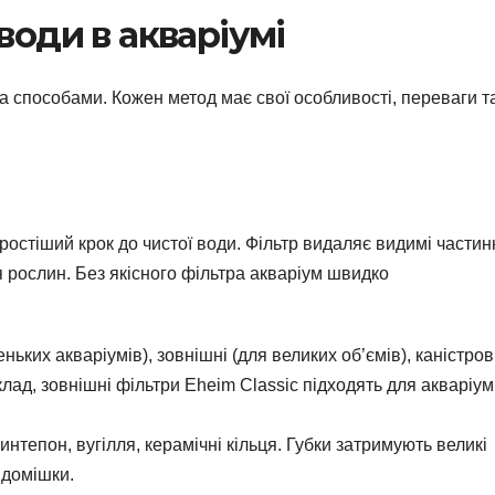
оди в акваріумі
а способами. Кожен метод має свої особливості, переваги т
ростіший крок до чистої води. Фільтр видаляє видимі частин
я рослин. Без якісного фільтра акваріум швидко
ьких акваріумів), зовнішні (для великих об’ємів), каністров
лад, зовнішні фільтри Eheim Classic підходять для акваріум
интепон, вугілля, керамічні кільця. Губки затримують великі
 домішки.