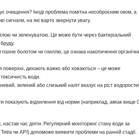
бує очищення? Іноді проблема помітна неозброєним оком, а
ві сигнали, на які варто звернути увагу.
ілою чи зеленуватою. Це може бути через бактеріальний
 бруду.
 пахне болотом чи гниллю, це ознака накопичення органічн
 поверхні, дихають важко або ховаються – це може
токсичність води.
евий, зелений або слизький наліт вказує на ріст водоросте
и показують відхилення від норми (наприклад, аміак вище 
, настав час діяти. Регулярний моніторинг стану води за
 Tetra чи API) допоможе виявити проблеми на ранній стадії.