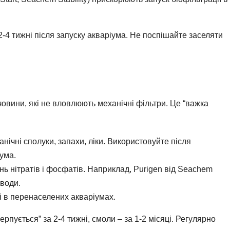
2-4 тижні після запуску акваріума. Не поспішайте заселяти
човини, які не вловлюють механічні фільтри. Це “важка
нічні сполуки, запахи, ліки. Використовуйте після
ума.
ь нітратів і фосфатів. Наприклад, Purigen від Seachem
води.
і в перенаселених акваріумах.
черпується” за 2-4 тижні, смоли – за 1-2 місяці. Регулярно