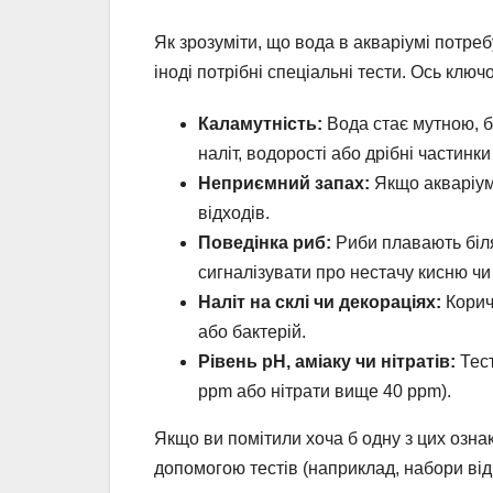
Як зрозуміти, що вода в акваріумі потре
іноді потрібні спеціальні тести. Ось ключо
Каламутність:
Вода стає мутною, б
наліт, водорості або дрібні частинки
Неприємний запах:
Якщо акваріум
відходів.
Поведінка риб:
Риби плавають біля
сигналізувати про нестачу кисню чи 
Наліт на склі чи декораціях:
Коричн
або бактерій.
Рівень pH, аміаку чи нітратів:
Тест
ppm або нітрати вище 40 ppm).
Якщо ви помітили хоча б одну з цих ознак
допомогою тестів (наприклад, набори від