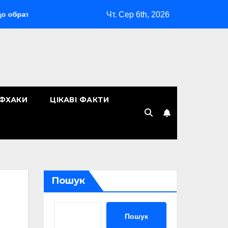
Чт. Сер 6th, 2026
«Макіяж без макіяжу»: як японська декоративна косметика
ЙФХАКИ
ЦІКАВІ ФАКТИ
Пошук
Пошук