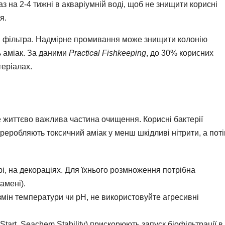
 на 2-4 тижні в акваріумній воді, щоб не знищити корисні
я.
 фільтра. Надмірне промивання може знищити колонію
ь аміак. За даними
Practical Fishkeeping
, до 30% корисних
теріалах.
е життєво важлива частина очищення. Корисні бактерії
переробляють токсичний аміак у менш шкідливі нітрити, а пот
трі, на декораціях. Для їхнього розмноження потрібна
амені).
змін температури чи pH, не використовуйте агресивні
Start, Seachem Stability) прискорюють запуск біофільтрації в