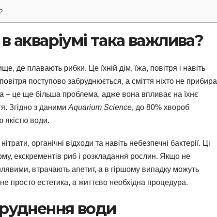
?
в акваріумі така важлива?
е, де плавають рибки. Це їхній дім, їжа, повітря і навіть
е повітря поступово забруднюється, а сміття ніхто не прибира
 – це ще більша проблема, адже вона впливає на їхнє
ття. Згідно з даними
Aquarium Science
, до 80% хвороб
ю якістю води.
нітрати, органічні відходи та навіть небезпечні бактерії. Ці
му, екскрементів риб і розкладання рослин. Якщо не
млявими, втрачають апетит, а в гіршому випадку можуть
не просто естетика, а життєво необхідна процедура.
бруднення води