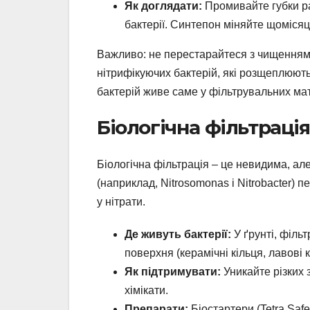
Як доглядати:
Промивайте губки раз
бактерії. Синтепон міняйте щомісяц
Важливо: не перестарайтеся з чищенням
нітрифікуючих бактерій, які розщеплюют
бактерій живе саме у фільтрувальних ма
Біологічна фільтрація
Біологічна фільтрація – це невидима, ал
(наприклад, Nitrosomonas і Nitrobacter) 
у нітрати.
Де живуть бактерії:
У ґрунті, філь
поверхня (керамічні кільця, лавові к
Як підтримувати:
Уникайте різких 
хімікати.
Препарати:
Біостартери (Tetra Safe