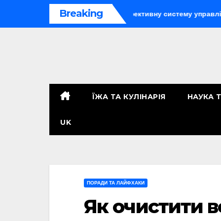
Перейти
Breaking
мпанії: як організувати ефективну систему управління
Т
до
контенту
ЇЖА ТА КУЛІНАРІЯ
НАУКА 
UK
ПОРАДИ ТА ЛАЙФХАКИ
Як очистити в