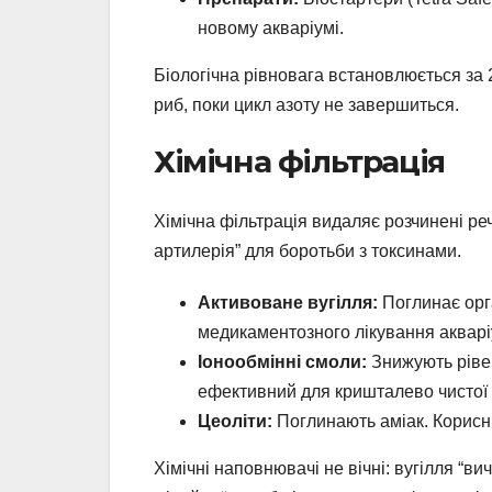
новому акваріумі.
Біологічна рівновага встановлюється за 
риб, поки цикл азоту не завершиться.
Хімічна фільтрація
Хімічна фільтрація видаляє розчинені ре
артилерія” для боротьби з токсинами.
Активоване вугілля:
Поглинає орга
медикаментозного лікування акварі
Іонообмінні смоли:
Знижують рівен
ефективний для кришталево чистої 
Цеоліти:
Поглинають аміак. Корисн
Хімічні наповнювачі не вічні: вугілля “ви