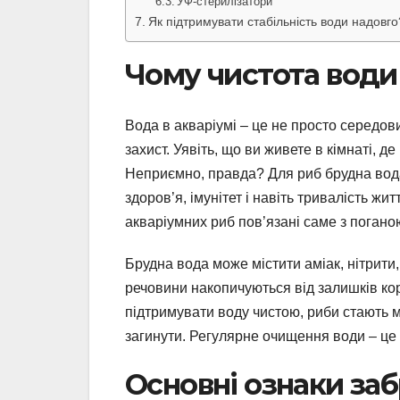
УФ-стерилізатори
Як підтримувати стабільність води надовго
Чому чистота води 
Вода в акваріумі – це не просто середовищ
захист. Уявіть, що ви живете в кімнаті, д
Неприємно, правда? Для риб брудна вода
здоров’я, імунітет і навіть тривалість жи
акваріумних риб пов’язані саме з погано
Брудна вода може містити аміак, нітрити, 
речовини накопичуються від залишків кор
підтримувати воду чистою, риби стають 
загинути. Регулярне очищення води – це 
Основні ознаки за