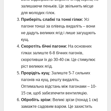
залишаючи пеньків. Це звільнить місце
для молодих гілок.
Приберіть слабкі та тонкі гілки:
Усі
пагони тонші за олівець видаліть – вони
не дадуть великих ягід і лише загущують
кущ.
Скоротіть бічні пагони:
На основних
гілках залиште 6-8 бічних пагонів,
скоротивши їх до 30-40 см. Це стимулює
ріст великих ягід.
Прорідіть кущ:
Залиште 5-7 сильних
пагонів на кущ, решту видаліть.
Оптимальна відстань між пагонами – 10-
15 см, щоб забезпечити вентиляцію.
Обробіть зрізи:
Великі зрізи (понад 1 см)
замажте садовим варом. Це захистить