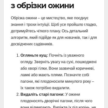
з обрізки ожини
Обрізка ожини – це мистецтво, яке поєднує
знання і трохи інтуїції. Щоб усе пройшло гладко,
дотримуйтесь чіткого плану. Ось детальний
алгоритм, який підійде як для новачків, так і для
досвідчених садівників.
Огляньте кущ:
Почніть із уважного
огляду. Зверніть увагу на сухі, пошкоджені
або хворі гілки. Вони зазвичай коричневі,
ламкі або мають плями. Позначте собі
пагони, які плодоносили минулого року –
їх також потрібно видалити.
Видаліть старі пагони:
У ожини
плодоносять дворічні пагони, після чого
вони відмирають. Виріжте їх під корінь, не