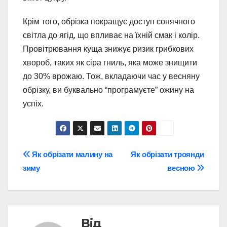
Крім того, обрізка покращує доступ сонячного
світла до ягід, що впливає на їхній смак і колір.
Провітрювання куща знижує ризик грибкових
хвороб, таких як сіра гниль, яка може знищити
до 30% врожаю. Тож, вкладаючи час у весняну
обрізку, ви буквально “програмуєте” ожину на
успіх.
Навігація
Як обрізати малину на
Як обрізати троянди
зиму
весною
записів
Від