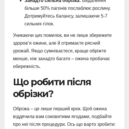
Занадто сильна обрізка:
Видалення
більше 50% пагонів послаблює рослину.
Дотримуйтесь балансу, залишаючи 5-7
сильних гілок.
Уникаючи цих помилок, ви не лише збережете
здоров’я ожини, але й отримаєте рясний
урожай. Якщо сумніваєтеся, краще обріжте
менше, ніж занадто багато – ожина пробачає
обережність.
Що робити після
обрізки?
Обрізка – це лише перший крок. Щоб ожина
віддячила вам соковитими ягодами, подбайте
про неї після процедури. Ось що варто зробити: