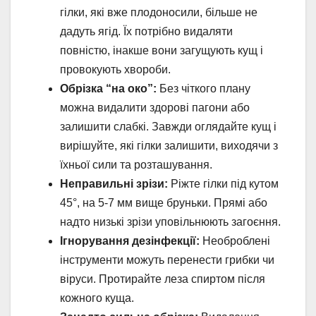
гілки, які вже плодоносили, більше не
дадуть ягід. Їх потрібно видаляти
повністю, інакше вони загущують кущ і
провокують хвороби.
Обрізка “на око”:
Без чіткого плану
можна видалити здорові пагони або
залишити слабкі. Завжди оглядайте кущ і
вирішуйте, які гілки залишити, виходячи з
їхньої сили та розташування.
Неправильні зрізи:
Ріжте гілки під кутом
45°, на 5-7 мм вище бруньки. Прямі або
надто низькі зрізи уповільнюють загоєння.
Ігнорування дезінфекції:
Необроблені
інструменти можуть перенести грибки чи
віруси. Протирайте леза спиртом після
кожного куща.