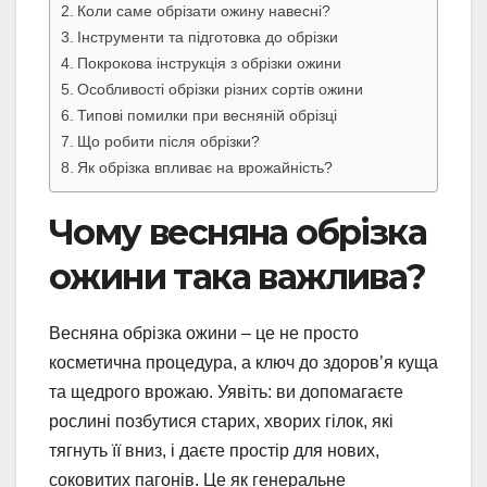
Коли саме обрізати ожину навесні?
Інструменти та підготовка до обрізки
Покрокова інструкція з обрізки ожини
Особливості обрізки різних сортів ожини
Типові помилки при весняній обрізці
Що робити після обрізки?
Як обрізка впливає на врожайність?
Чому весняна обрізка
ожини така важлива?
Весняна обрізка ожини – це не просто
косметична процедура, а ключ до здоров’я куща
та щедрого врожаю. Уявіть: ви допомагаєте
рослині позбутися старих, хворих гілок, які
тягнуть її вниз, і даєте простір для нових,
соковитих пагонів. Це як генеральне