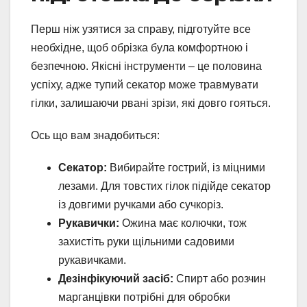
Перш ніж узятися за справу, підготуйте все
необхідне, щоб обрізка була комфортною і
безпечною. Якісні інструменти – це половина
успіху, адже тупий секатор може травмувати
гілки, залишаючи рвані зрізи, які довго гояться.
Ось що вам знадобиться:
Секатор:
Вибирайте гострий, із міцними
лезами. Для товстих гілок підійде секатор
із довгими ручками або сучкоріз.
Рукавички:
Ожина має колючки, тож
захистіть руки щільними садовими
рукавичками.
Дезінфікуючий засіб:
Спирт або розчин
марганцівки потрібні для обробки