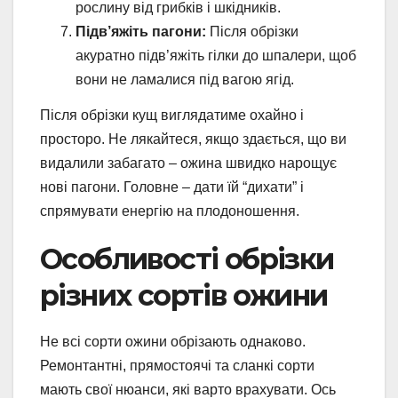
рослину від грибків і шкідників.
Підв’яжіть пагони:
Після обрізки
акуратно підв’яжіть гілки до шпалери, щоб
вони не ламалися під вагою ягід.
Після обрізки кущ виглядатиме охайно і
просторо. Не лякайтеся, якщо здається, що ви
видалили забагато – ожина швидко нарощує
нові пагони. Головне – дати їй “дихати” і
спрямувати енергію на плодоношення.
Особливості обрізки
різних сортів ожини
Не всі сорти ожини обрізають однаково.
Ремонтантні, прямостоячі та сланкі сорти
мають свої нюанси, які варто врахувати. Ось