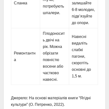
Сланка
залишайте
потребують
6-8 молодих,
шпалери.
підв’язуйте
до опори.
Плодоносит
Навесні
ь двічі на
видаліть
рік. Можна
слабкі
Ремонтантн
обрізати
пагони,
а
повністю
скоротіть
восени або
основні до
частково
1,5 м.
навесні.
Джерело: На основі матеріалів книги “Ягідні
культури” (О. Петренко, 2022).