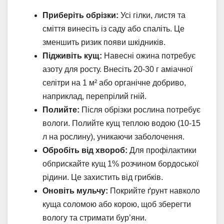
Приберіть обрізки:
Усі гілки, листя та
сміття винесіть із саду або спаліть. Це
зменшить ризик появи шкідників.
Підживіть кущ:
Навесні ожина потребує
азоту для росту. Внесіть 20-30 г аміачної
селітри на 1 м² або органічне добриво,
наприклад, перепрілий гній.
Полийте:
Після обрізки рослина потребує
вологи. Полийте кущ теплою водою (10-15
л на рослину), уникаючи заболочення.
Обробіть від хвороб:
Для профілактики
обприскайте кущ 1% розчином бордоської
рідини. Це захистить від грибків.
Оновіть мульчу:
Покрийте ґрунт навколо
куща соломою або корою, щоб зберегти
вологу та стримати бур’яни.