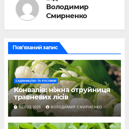
Володимир
Смирненко
Пов’язаний запис
САДІВНИЦТВО ТА РОСЛИНИ
Конвалія: ніжна отруйниця
травневих лісів
БЕР 23, 2026
ВОЛОДИМИР СМИРНЕНКО