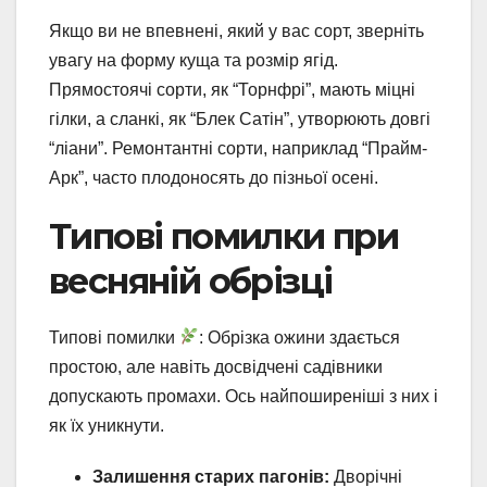
Якщо ви не впевнені, який у вас сорт, зверніть
увагу на форму куща та розмір ягід.
Прямостоячі сорти, як “Торнфрі”, мають міцні
гілки, а сланкі, як “Блек Сатін”, утворюють довгі
“ліани”. Ремонтантні сорти, наприклад “Прайм-
Арк”, часто плодоносять до пізньої осені.
Типові помилки при
весняній обрізці
Типові помилки
: Обрізка ожини здається
простою, але навіть досвідчені садівники
допускають промахи. Ось найпоширеніші з них і
як їх уникнути.
Залишення старих пагонів:
Дворічні