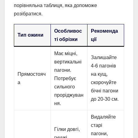
порівняльна таблиця, яка допоможе
розібратися.
Особливос
Рекоменда
Тип ожини
ті обрізки
ції
Має міцні,
Залишайте
вертикальні
4-6 пагонів
пагони.
Прямостояч
на кущ,
Потребує
а
скорочуйте
сильного
бічні пагони
проріджуван
до 20-30 см.
ня.
Видаляйте
старі
Гілки довгі,
пагони,
гнучкі,