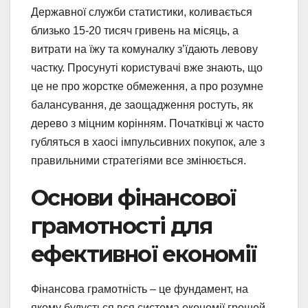
Державної служби статистики, коливається
близько 15-20 тисяч гривень на місяць, а
витрати на їжу та комуналку з’їдають левову
частку. Просунуті користувачі вже знають, що
це не про жорстке обмеження, а про розумне
балансування, де заощадження ростуть, як
дерево з міцним корінням. Початківці ж часто
губляться в хаосі імпульсивних покупок, але з
правильними стратегіями все змінюється.
Основи фінансової
грамотності для
ефективної економії
Фінансова грамотність – це фундамент, на
якому будується вся система економії грошей.