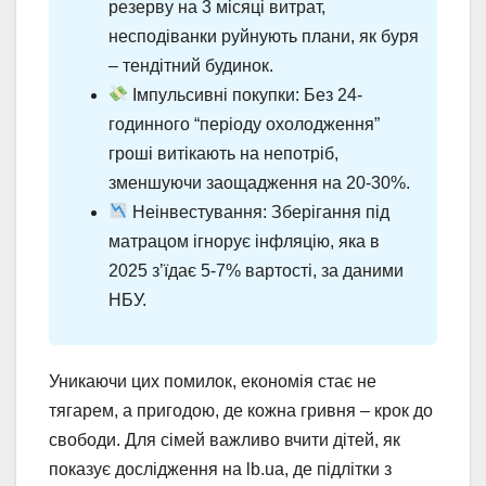
резерву на 3 місяці витрат,
несподіванки руйнують плани, як буря
– тендітний будинок.
Імпульсивні покупки: Без 24-
годинного “періоду охолодження”
гроші витікають на непотріб,
зменшуючи заощадження на 20-30%.
Неінвестування: Зберігання під
матрацом ігнорує інфляцію, яка в
2025 з’їдає 5-7% вартості, за даними
НБУ.
Уникаючи цих помилок, економія стає не
тягарем, а пригодою, де кожна гривня – крок до
свободи. Для сімей важливо вчити дітей, як
показує дослідження на lb.ua, де підлітки з