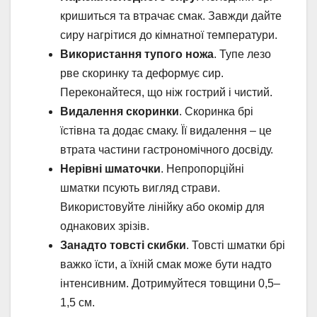
кришиться та втрачає смак. Завжди дайте
сиру нагрітися до кімнатної температури.
Використання тупого ножа
. Тупе лезо
рве скоринку та деформує сир.
Переконайтеся, що ніж гострий і чистий.
Видалення скоринки
. Скоринка брі
їстівна та додає смаку. Її видалення – це
втрата частини гастрономічного досвіду.
Нерівні шматочки
. Непропорційні
шматки псують вигляд страви.
Використовуйте лінійку або окомір для
однакових зрізів.
Занадто товсті скибки
. Товсті шматки брі
важко їсти, а їхній смак може бути надто
інтенсивним. Дотримуйтеся товщини 0,5–
1,5 см.