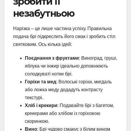
зробити її
незабутньою
Нарізка – це лише частина успіху. Правильна
подача брі підкреслить його смак і зробить стіл
святковим. Ось кілька ідей:
Поєднання з фруктами
: Виноград, груші,
яблука чи інжир ідеально доповнюють
солодкуваті нотки брі.
Горіхи та мед
: Волоські горіхи, мигдаль
або ложка меду додадуть контрасту
текстурі.
Хліб і крекери
: Подавайте брі з багетом,
крекерами або хлібом із горіховою
скоринкою.
Вино
: Брі чудово смакує з білим вином