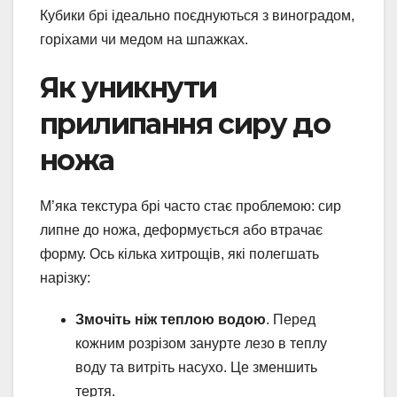
Кубики брі ідеально поєднуються з виноградом,
горіхами чи медом на шпажках.
Як уникнути
прилипання сиру до
ножа
М’яка текстура брі часто стає проблемою: сир
липне до ножа, деформується або втрачає
форму. Ось кілька хитрощів, які полегшать
нарізку:
Змочіть ніж теплою водою
. Перед
кожним розрізом занурте лезо в теплу
воду та витріть насухо. Це зменшить
тертя.