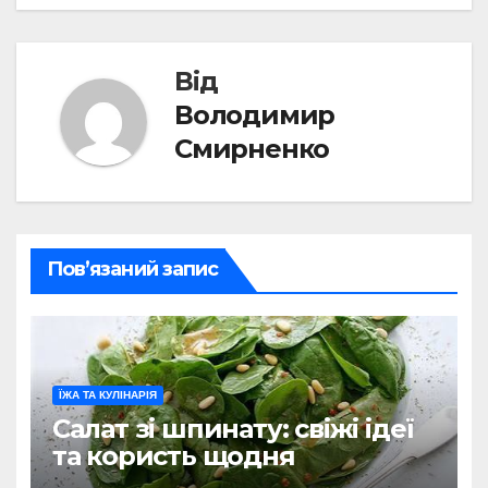
Від
Володимир
Смирненко
Пов’язаний запис
ЇЖА ТА КУЛІНАРІЯ
Салат зі шпинату: свіжі ідеї
та користь щодня