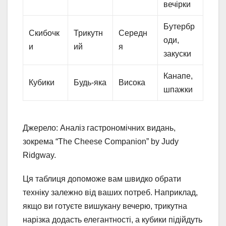
вечірки
Бутербр
Скибочк
Трикутн
Середн
оди,
и
ий
я
закуски
Канапе,
Кубики
Будь-яка
Висока
шпажки
Джерело: Аналіз гастрономічних видань,
зокрема “The Cheese Companion” by Judy
Ridgway.
Ця таблиця допоможе вам швидко обрати
техніку залежно від ваших потреб. Наприклад,
якщо ви готуєте вишукану вечерю, трикутна
нарізка додасть елегантності, а кубики підійдуть