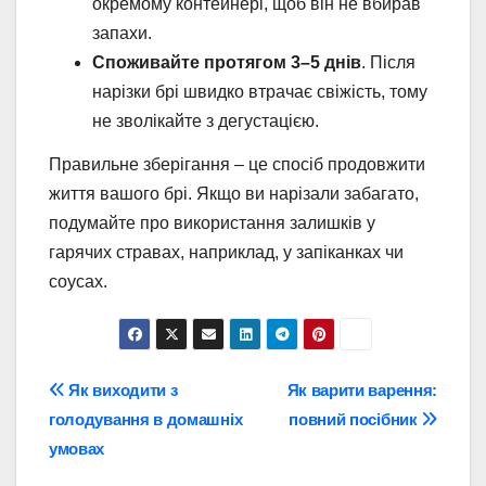
окремому контейнері, щоб він не вбирав
запахи.
Споживайте протягом 3–5 днів
. Після
нарізки брі швидко втрачає свіжість, тому
не зволікайте з дегустацією.
Правильне зберігання – це спосіб продовжити
життя вашого брі. Якщо ви нарізали забагато,
подумайте про використання залишків у
гарячих стравах, наприклад, у запіканках чи
соусах.
Навігація
Як виходити з
Як варити варення:
голодування в домашніх
повний посібник
записів
умовах