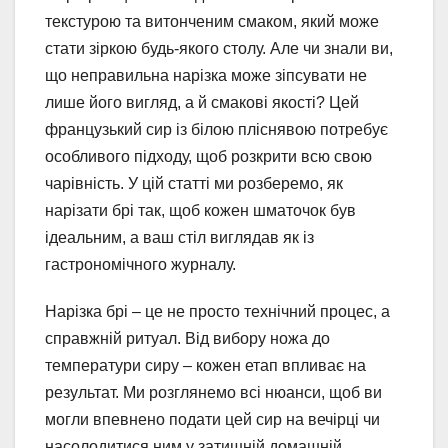
текстурою та витонченим смаком, який може
стати зіркою будь-якого столу. Але чи знали ви,
що неправильна нарізка може зіпсувати не
лише його вигляд, а й смакові якості? Цей
французький сир із білою пліснявою потребує
особливого підходу, щоб розкрити всю свою
чарівність. У цій статті ми розберемо, як
нарізати брі так, щоб кожен шматочок був
ідеальним, а ваш стіл виглядав як із
гастрономічного журналу.
Нарізка брі – це не просто технічний процес, а
справжній ритуал. Від вибору ножа до
температури сиру – кожен етап впливає на
результат. Ми розглянемо всі нюанси, щоб ви
могли впевнено подати цей сир на вечірці чи
насолодитися ним у затишній домашній