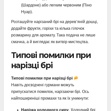
(Шардоне) або легким червоним (Піно
Нуар).
Розташуйте нарізаний брі на дерев’яній дошці,
додайте фрукти, горіхи та кілька гілочок
розмарину для аромату. Така подача не лише
смачна, а й виглядає як витвір мистецтва.
Типові помилки при
нарізці брі
Типові помилки при нарізці брі
Навіть досвідчені гурмани можуть
припускатися помилок, нарізаючи брі. Ось
найпоширеніші промахи та як їх уникнути:
Нарізка холодного сиру
. Холодний брі