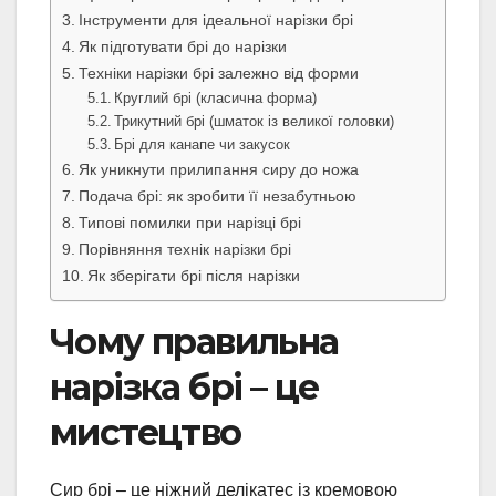
Інструменти для ідеальної нарізки брі
Як підготувати брі до нарізки
Техніки нарізки брі залежно від форми
Круглий брі (класична форма)
Трикутний брі (шматок із великої головки)
Брі для канапе чи закусок
Як уникнути прилипання сиру до ножа
Подача брі: як зробити її незабутньою
Типові помилки при нарізці брі
Порівняння технік нарізки брі
Як зберігати брі після нарізки
Чому правильна
нарізка брі – це
мистецтво
Сир брі – це ніжний делікатес із кремовою