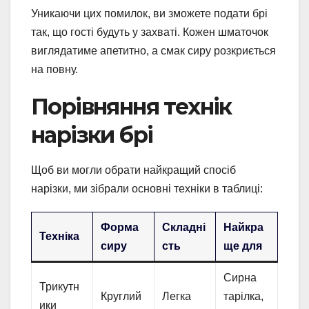
Уникаючи цих помилок, ви зможете подати брі
так, що гості будуть у захваті. Кожен шматочок
виглядатиме апетитно, а смак сиру розкриється
на повну.
Порівняння технік
нарізки брі
Щоб ви могли обрати найкращий спосіб
нарізки, ми зібрали основні техніки в таблиці:
Форма
Складні
Найкра
Техніка
сиру
сть
ще для
Сирна
Трикутн
Круглий
Легка
тарілка,
ики