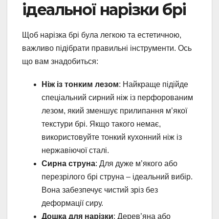
ідеальної нарізки брі
Щоб нарізка брі була легкою та естетичною,
важливо підібрати правильні інструменти. Ось
що вам знадобиться:
Ніж із тонким лезом
: Найкраще підійде
спеціальний сирний ніж із перфорованим
лезом, який зменшує прилипання м’якої
текстури брі. Якщо такого немає,
використовуйте тонкий кухонний ніж із
нержавіючої сталі.
Сирна струна
: Для дуже м’якого або
перезрілого брі струна – ідеальний вибір.
Вона забезпечує чистий зріз без
деформації сиру.
Дошка для нарізки
: Дерев’яна або