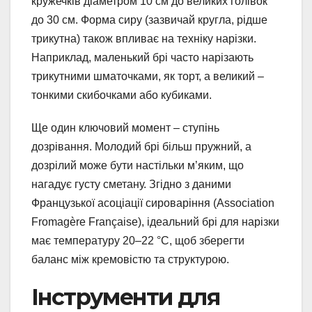
кружечків діаметром 10 см до великих голівок
до 30 см. Форма сиру (зазвичай кругла, рідше
трикутна) також впливає на техніку нарізки.
Наприклад, маленький брі часто нарізають
трикутними шматочками, як торт, а великий –
тонкими скибочками або кубиками.
Ще один ключовий момент – ступінь
дозрівання. Молодий брі більш пружний, а
дозрілий може бути настільки м’яким, що
нагадує густу сметану. Згідно з даними
Французької асоціації сироваріння (Association
Fromagère Française), ідеальний брі для нарізки
має температуру 20–22 °C, щоб зберегти
баланс між кремовістю та структурою.
Інструменти для