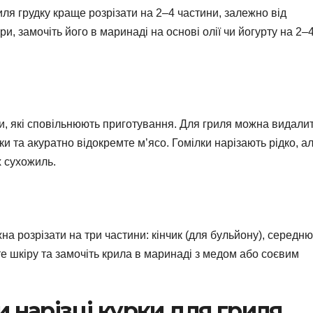
иля грудку краще розрізати на 2–4 частини, залежно від
и, замочіть його в маринаді на основі олії чи йогурту на 2–
тки, які сповільнюють приготування. Для гриля можна видали
стки та акуратно відокремте м’ясо. Гомілки нарізають рідко, а
х сухожиль.
на розрізати на три частини: кінчик (для бульйону), середню
те шкіру та замочіть крила в маринаді з медом або соєвим
 нарізці курки для гриля