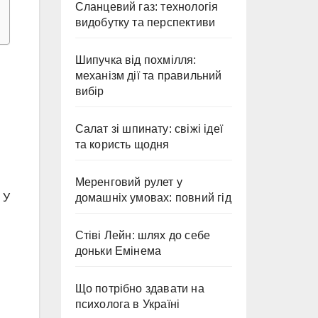
Сланцевий газ: технологія
видобутку та перспективи
Шипучка від похмілля:
механізм дії та правильний
вибір
Салат зі шпинату: свіжі ідеї
та користь щодня
Меренговий рулет у
 У
домашніх умовах: повний гід
Стіві Лейн: шлях до себе
доньки Емінема
Що потрібно здавати на
психолога в Україні