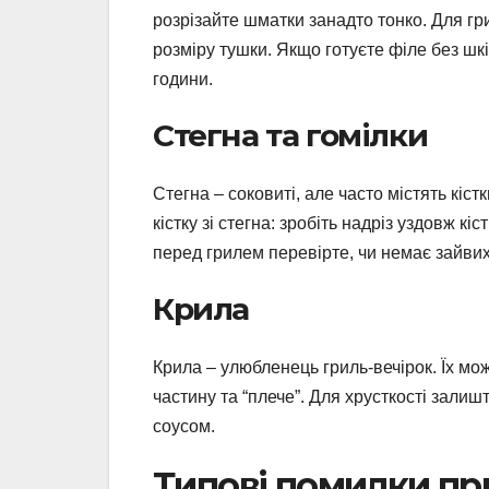
розрізайте шматки занадто тонко. Для гр
розміру тушки. Якщо готуєте філе без шкір
години.
Стегна та гомілки
Стегна – соковиті, але часто містять кіс
кістку зі стегна: зробіть надріз уздовж кі
перед грилем перевірте, чи немає зайви
Крила
Крила – улюбленець гриль-вечірок. Їх мож
частину та “плече”. Для хрусткості залиш
соусом.
Типові помилки при