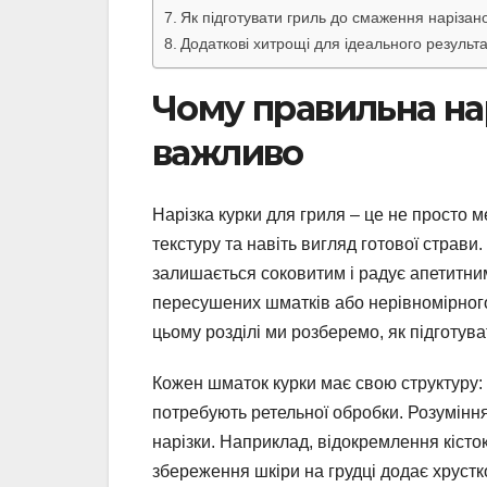
Як підготувати гриль до смаження нарізано
Додаткові хитрощі для ідеального результ
Чому правильна нар
важливо
Нарізка курки для гриля – це не просто м
текстуру та навіть вигляд готової страв
залишається соковитим і радує апетитни
пересушених шматків або нерівномірного п
цьому розділі ми розберемо, як підготува
Кожен шматок курки має свою структуру: г
потребують ретельної обробки. Розуміння
нарізки. Наприклад, відокремлення кісто
збереження шкіри на грудці додає хрустко