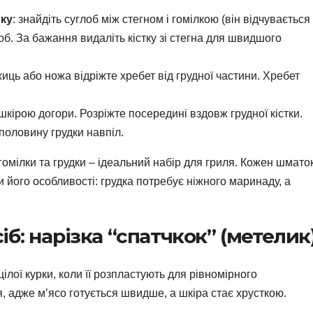
лку
: знайдіть суглоб між стегном і гомілкою (він відчувається
лоб. За бажання видаліть кістку зі стегна для швидшого
иць або ножа відріжте хребет від грудної частини. Хребет
 шкірою догори. Розріжте посередині вздовж грудної кістки.
половину грудки навпіл.
, гомілки та грудки – ідеальний набір для гриля. Кожен шмато
його особливості: грудка потребує ніжного маринаду, а
б: нарізка “спатчкок” (метелик
 цілої курки, коли її розпластують для рівномірного
 адже м’ясо готується швидше, а шкіра стає хрусткою.