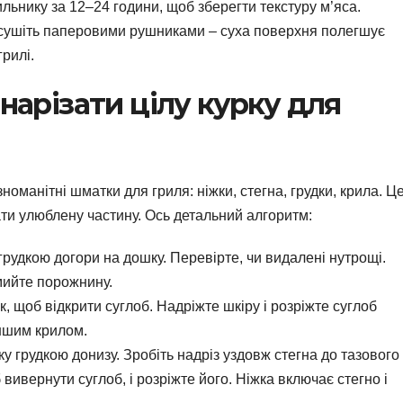
ьнику за 12–24 години, щоб зберегти текстуру м’яса.
бсушіть паперовими рушниками – суха поверхня полегшує
грилі.
 нарізати цілу курку для
номанітні шматки для гриля: ніжки, стегна, грудки, крила. Ц
ти улюблену частину. Ось детальний алгоритм:
 грудкою догори на дошку. Перевірте, чи видалені нутрощі.
омийте порожнину.
ік, щоб відкрити суглоб. Надріжте шкіру і розріжте суглоб
ншим крилом.
ку грудкою донизу. Зробіть надріз уздовж стегна до тазового
 вивернути суглоб, і розріжте його. Ніжка включає стегно і