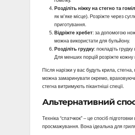
гомілку.
Розділіть ніжку на стегно та гомі
як м’яке місце). Розріжте через суг
приготування.
Відріжте хребет
: за допомогою нож
можна використати для бульйону.
Розділіть грудку
: покладіть грудку
Для менших порцій розріжте кожну 
Після нарізки у вас будуть крила, стегна
можна замаринувати окремо, враховуючи 
стегна витримують пікантніші спеції.
Альтернативний спосі
Техніка “спатчкок” – це спосіб підготовки
просмажування. Вона ідеальна для гриля,