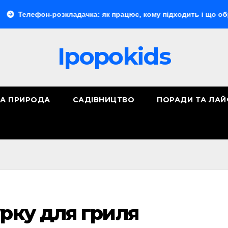
ефон-розкладачка: як працює, кому підходить і що обрати
Ipopokids
ТА ПРИРОДА
САДІВНИЦТВО
ПОРАДИ ТА ЛА
урку для гриля