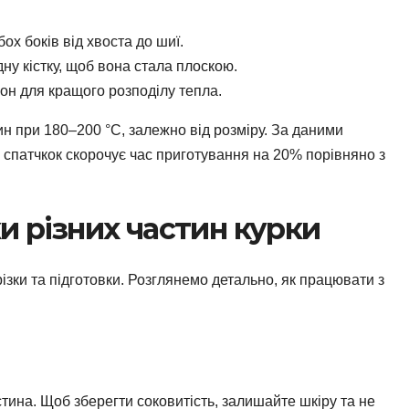
х боків від хвоста до шиї.
ну кістку, щоб вона стала плоскою.
гон для кращого розподілу тепла.
ин при 180–200 °C, залежно від розміру. За даними
а спатчкок скорочує час приготування на 20% порівняно з
и різних частин курки
ізки та підготовки. Розглянемо детально, як працювати з
стина. Щоб зберегти соковитість, залишайте шкіру та не