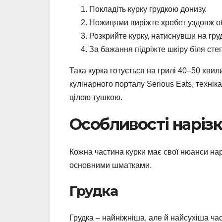
Покладіть курку грудкою донизу.
Ножицями виріжте хребет уздовж обо
Розкрийте курку, натиснувши на груд
За бажання підріжте шкіру біля сте
Така курка готується на грилі 40–50 хвил
кулінарного порталу Serious Eats, технік
цілою тушкою.
Особливості нарізк
Кожна частина курки має свої нюанси нар
основними шматками.
Грудка
Грудка – найніжніша, але й найсухіша ча