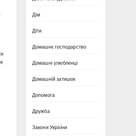
4
Дім
ДІти
Домашнє господарство
ти
ле
Домашні улюбленці
Домашній затишок
Допомога
Дружба
Закони України