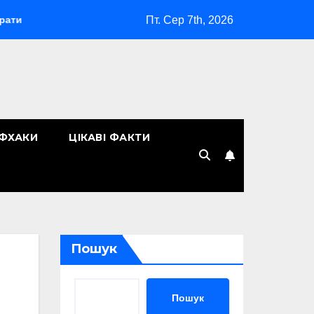
Пт. Сер 7th, 2026
«Макіяж без макіяжу»: як японська декоративна косметика з
ЙФХАКИ
ЦІКАВІ ФАКТИ
Пошук
Пошук