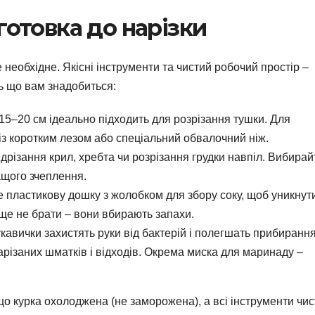
готовка до нарізки
е необхідне. Якісні інструменти та чистий робочий простір –
сь що вам знадобиться:
м 15–20 см ідеально підходить для розрізання тушки. Для
із коротким лезом або спеціальний обвалочний ніж.
дрізання крил, хребта чи розрізання грудки навпіл. Вибирай
ащого зчеплення.
е пластикову дошку з жолобком для збору соку, щоб уникнут
аще не брати – вони вбирають запахи.
укавички захистять руки від бактерій і полегшать прибирання
арізаних шматків і відходів. Окрема миска для маринаду –
 курка охолоджена (не заморожена), а всі інструменти чист