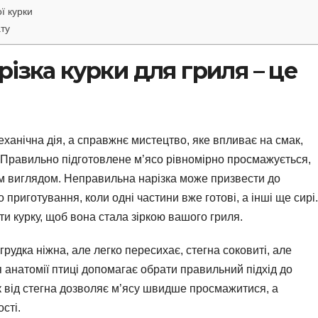
ї курки
ату
ізка курки для гриля – це
еханічна дія, а справжнє мистецтво, яке впливає на смак,
и. Правильно підготовлене м’ясо рівномірно просмажується,
м виглядом. Неправильна нарізка може призвести до
риготування, коли одні частини вже готові, а інші ще сирі.
ти курку, щоб вона стала зіркою вашого гриля.
рудка ніжна, але легко пересихає, стегна соковиті, але
 анатомії птиці допомагає обрати правильний підхід до
к від стегна дозволяє м’ясу швидше просмажитися, а
сті.