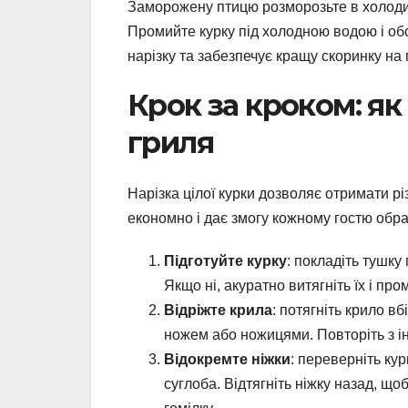
Заморожену птицю розморозьте в холодил
Промийте курку під холодною водою і о
нарізку та забезпечує кращу скоринку на 
Крок за кроком: як
гриля
Нарізка цілої курки дозволяє отримати різ
економно і дає змогу кожному гостю обра
Підготуйте курку
: покладіть тушку
Якщо ні, акуратно витягніть їх і пр
Відріжте крила
: потягніть крило вб
ножем або ножицями. Повторіть з і
Відокремте ніжки
: переверніть кур
суглоба. Відтягніть ніжку назад, щоб