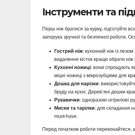
Інструменти та під
Перш ніж братися за курку, підготуйте вс
запорука зручної та безпечної роботи. О
Гострий ніж
: кухонний ніж із лезо
видалення кісток краще обрати ніж 
Кухонні ножиці
: вони спрощують ві
міцні ножиці з мікрозубцями для кр
Дошка для нарізки
: використовуйт
бруду на кухні. Дерев’яні дошки кр
Рукавички
: одноразові нітрилові р
Миски та тарілки
: для складання н
must-have.
Перед початком роботи переконайтеся, що