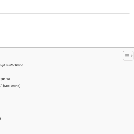
 це важливо
 гриля
” (метелик)
я