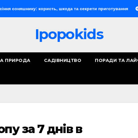
шнику: користь, шкода та секрети приготування
Докумен
Ipopokids
ТА ПРИРОДА
САДІВНИЦТВО
ПОРАДИ ТА ЛА
пу за 7 днів в