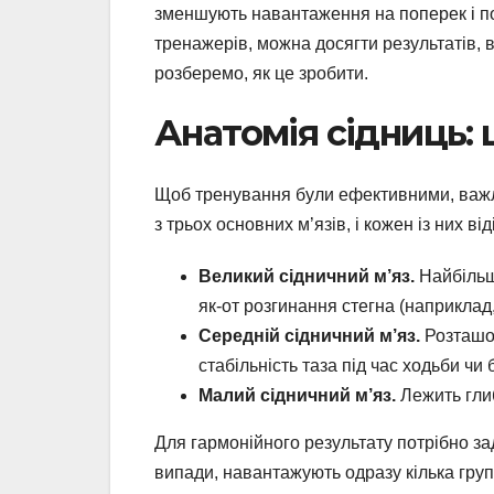
зменшують навантаження на поперек і по
тренажерів, можна досягти результатів, 
розберемо, як це зробити.
Анатомія сідниць:
Щоб тренування були ефективними, важли
з трьох основних м’язів, і кожен із них ві
Великий сідничний м’яз.
Найбільши
як-от розгинання стегна (наприклад,
Середній сідничний м’яз.
Розташов
стабільність таза під час ходьби чи б
Малий сідничний м’яз.
Лежить глиб
Для гармонійного результату потрібно зад
випади, навантажують одразу кілька груп,