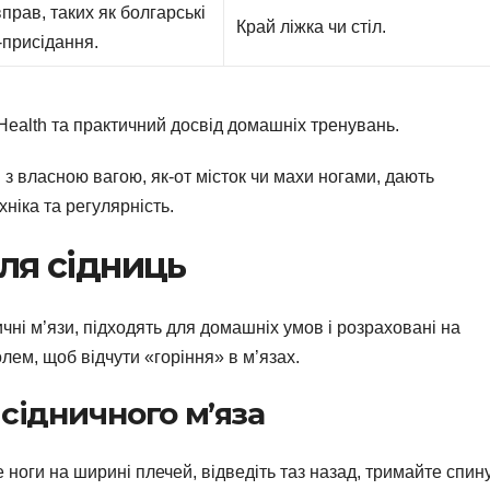
прав, таких як болгарські
Край ліжка чи стіл.
-присідання.
Health та практичний досвід домашніх тренувань.
з власною вагою, як-от місток чи махи ногами, дають
ніка та регулярність.
ля сідниць
чні м’язи, підходять для домашніх умов і розраховані на
олем, щоб відчути «горіння» в м’язах.
сідничного м’яза
ноги на ширині плечей, відведіть таз назад, тримайте спин