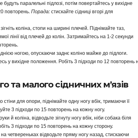
е будуть паралельні підлозі, потім повертайтесь у вихідне
20 повторень.
Порада:
стискайте сідниці вгорі для
зігніть коліна, стопи на ширині плечей. Піднімайте таз,
мої лінії від плечей до колін. Затримайтесь на 1-2 секунди
вторень.
днією ногою, опускаючи заднє коліно майже до підлоги.
сь у вихідне положення. Робіть 3 підходи по 12 повторень 
о та малого сідничних м’язів
 стіни для опори, піднімайте одну ногу вбік, тримаючи її
йте 3 підходи по 15 повторень на кожну ногу.
ки й коліна, відводьте зігнуту ногу вбік, ніби собака біля
біть 3 підходи по 15 повторень на кожну сторону.
ї на четвереньках відводьте пряму ногу назад, стискаючи