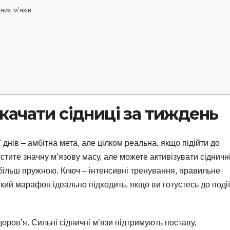
них м’язів
ачати сідниці за тиждень
 днів – амбітна мета, але цілком реальна, якщо підійти до
стите значну м’язову масу, але можете активізувати сідничн
у більш пружною. Ключ – інтенсивні тренування, правильне
ткий марафон ідеально підходить, якщо ви готуєтесь до події
доров’я. Сильні сідничні м’язи підтримують поставу,