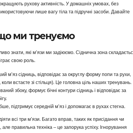
кращують рухову активність. У домашніх умовах, без
використовуючи лише вагу тіла та підручні засоби. Давайте
 що ми тренуємо
во знати, які м’язи ми задіюємо. Сіднична зона складаєть
діграє свою роль.
й м’яз сідниць, відповідає за округлу форму попи та рухи,
 коли встаєте зі стільця). Це головна ціль наших тренувань.
аний збоку, формує бічні контури сідниць і відповідає за
ігу.
ше, підтримує середній м’яз і допомагає в рухах стегна.
іяти всі три м’язи. Багато вправ, таких як присідання чи
 але правильна техніка – це запорука успіху. Ігнорування