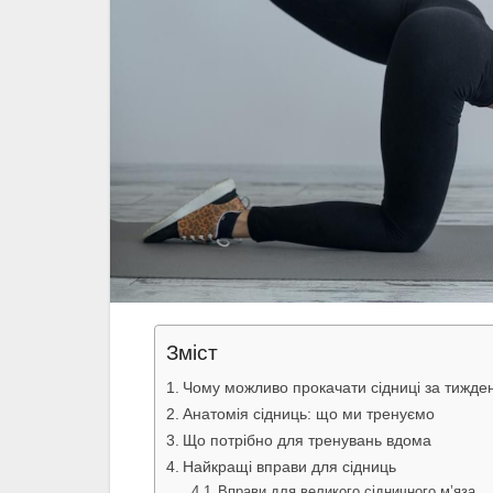
Зміст
Чому можливо прокачати сідниці за тижде
Анатомія сідниць: що ми тренуємо
Що потрібно для тренувань вдома
Найкращі вправи для сідниць
Вправи для великого сідничного м’яза