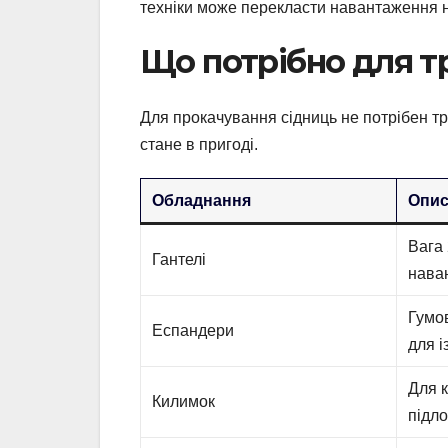
техніки може перекласти навантаження на 
Що потрібно для т
Для прокачування сідниць не потрібен т
стане в пригоді.
Обладнання
Опи
Вага 
Гантелі
нава
Гумов
Еспандери
для і
Для 
Килимок
підло