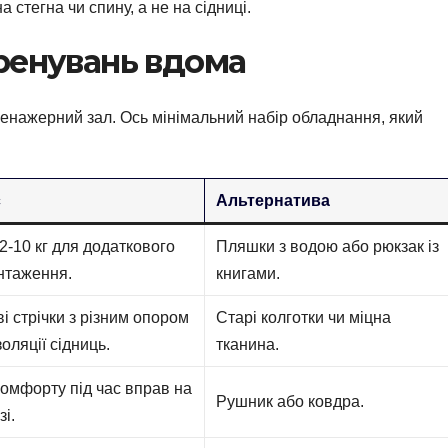
стегна чи спину, а не на сідниці.
ренувань вдома
ренажерний зал. Ось мінімальний набір обладнання, який
с
Альтернатива
2-10 кг для додаткового
Пляшки з водою або рюкзак із
нтаження.
книгами.
і стрічки з різним опором
Старі колготки чи міцна
золяції сідниць.
тканина.
комфорту під час вправ на
Рушник або ковдра.
зі.