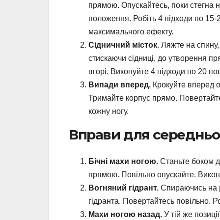
прямою. Опускайтесь, поки стегна н
положення. Робіть 4 підходи по 15-
максимального ефекту.
Сідничний місток.
Ляжте на спину, 
стискаючи сідниці, до утворення пря
вгорі. Виконуйте 4 підходи по 20 по
Випади вперед.
Крокуйте вперед о
Тримайте корпус прямо. Повертайте
кожну ногу.
Вправи для середньог
Бічні махи ногою.
Станьте боком до
прямою. Повільно опускайте. Викону
Вогняний гідрант.
Спираючись на ру
гідранта. Повертайтесь повільно. Ро
Махи ногою назад.
У тій же позиці