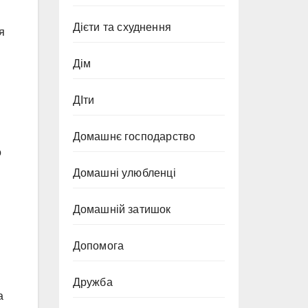
Дієти та схуднення
я
Дім
ДІти
Домашнє господарство
о
Домашні улюбленці
Домашній затишок
Допомога
Дружба
а