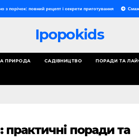
к: повний рецепт і секрети приготування
Смажене насіння
Ipopokids
ТА ПРИРОДА
САДІВНИЦТВО
ПОРАДИ ТА ЛА
: практичні поради та