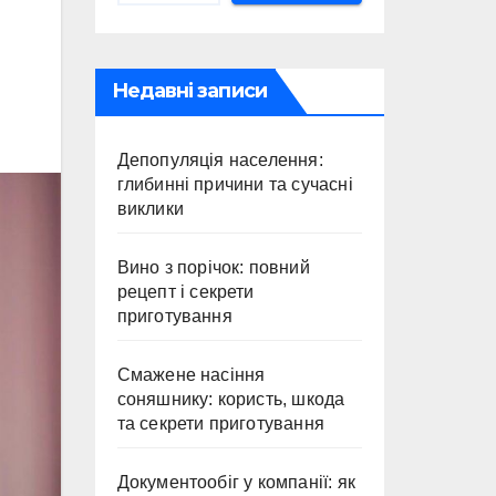
Недавні записи
Депопуляція населення:
глибинні причини та сучасні
виклики
Вино з порічок: повний
рецепт і секрети
приготування
Смажене насіння
соняшнику: користь, шкода
та секрети приготування
Документообіг у компанії: як