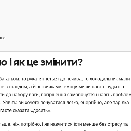
нше
 і як це змінити?
агатьом: то рука тягнеться до печива, то холодильник мани
е з голодом, а й зі звичками, емоціями чи навіть нудьгою.
и до набору ваги, погіршення самопочуття і навіть пробле
я. Уявіть: ви хочете почуватися легко, енергійно, але тарілка
гаєте сказати «досить».
льше, ніж потрібно, і як навчитися їсти менше без стресу та