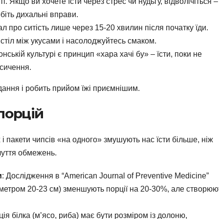
 Якщо ви хочете їсти через стрес чи нудьгу, відволічіться –
біть дихальні вправи.
ал про ситість лише через 15-20 хвилин після початку їди.
 стіл між укусами і насолоджуйтесь смаком.
понській культурі є принцип «хара хачі бу» – їсти, поки не
асичення.
дання і робить прийом їжі приємнішим.
порцій
х і пакети чипсів «на одного» змушують нас їсти більше, ніж
дчуття обмежень.
и
: Дослідження в “American Journal of Preventive Medicine”
аметром 20-23 см) зменшують порції на 20-30%, але створюю
ція білка (м’ясо, риба) має бути розміром із долоню,