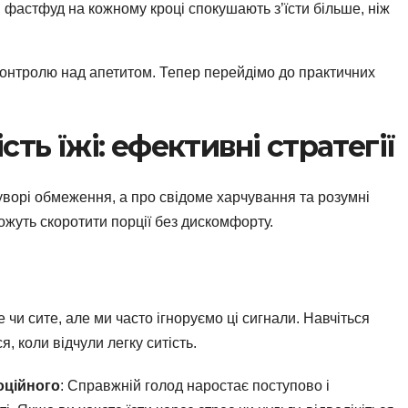
и фастфуд на кожному кроці спокушають з’їсти більше, ніж
контролю над апетитом. Тепер перейдімо до практичних
ть їжі: ефективні стратегії
уворі обмеження, а про свідоме харчування та розумні
ожуть скоротити порції без дискомфорту.
 чи сите, але ми часто ігноруємо ці сигнали. Навчіться
, коли відчули легку ситість.
оційного
: Справжній голод наростає поступово і