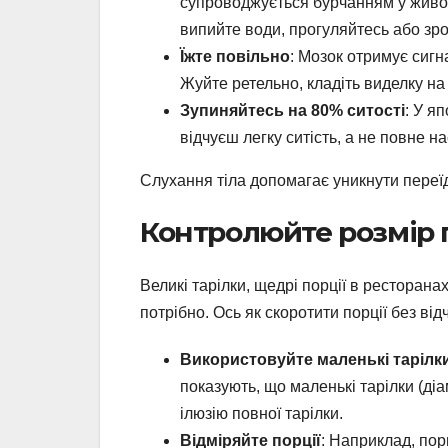
супроводжується бурчанням у животі.
випийте води, прогуляйтесь або зро
Їжте повільно
: Мозок отримує сигн
Жуйте ретельно, кладіть виделку на
Зупиняйтесь на 80% ситості
: У я
відчуєш легку ситість, а не повне н
Слухання тіла допомагає уникнути переї
Контролюйте розмір 
Великі тарілки, щедрі порції в ресторана
потрібно. Ось як скоротити порції без ві
Використовуйте маленькі тарілк
показують, що маленькі тарілки (ді
ілюзію повної тарілки.
Відміряйте порції
: Наприклад, пор