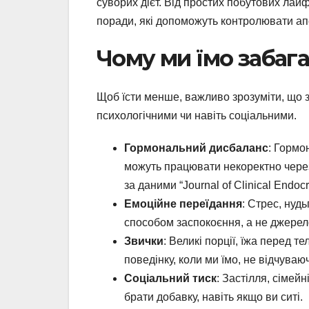
суворих дієт. Від простих побутових лайф
поради, які допоможуть контролювати ап
Чому ми їмо забаг
Щоб їсти менше, важливо зрозуміти, що 
психологічними чи навіть соціальними.
Гормональний дисбаланс
: Гормон
можуть працювати некоректно через
за даними “Journal of Clinical Endo
Емоційне переїдання
: Стрес, нуд
способом заспокоєння, а не джерело
Звички
: Великі порції, їжа перед 
поведінку, коли ми їмо, не відчуваю
Соціальний тиск
: Застілля, сімей
брати добавку, навіть якщо ви ситі.