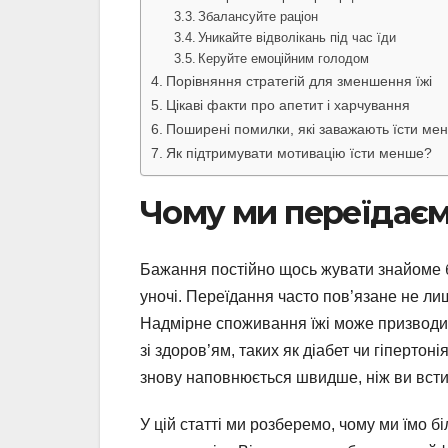
Збалансуйте раціон
Уникайте відволікань під час їди
Керуйте емоційним голодом
Порівняння стратегій для зменшення їжі
Цікаві факти про апетит і харчування
Поширені помилки, які заважають їсти ме
Як підтримувати мотивацію їсти менше?
Чому ми переїдаємо
Бажання постійно щось жувати знайоме б
уночі. Переїдання часто пов’язане не лиш
Надмірне споживання їжі може призводит
зі здоров’ям, таких як діабет чи гіпертоні
знову наповнюється швидше, ніж ви всти
У цій статті ми розберемо, чому ми їмо бі