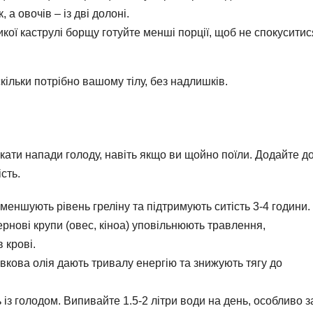
, а овочів – із дві долоні.
икої каструлі борщу готуйте менші порції, щоб не спокуситис
скільки потрібно вашому тілу, без надлишків.
ти напади голоду, навіть якщо ви щойно поїли. Додайте д
сть.
 зменшують рівень греліну та підтримують ситість 3-4 години.
зернові крупи (овес, кіноа) уповільнюють травлення,
 крові.
ливкова олія дають тривалу енергію та знижують тягу до
 із голодом. Випивайте 1.5-2 літри води на день, особливо з