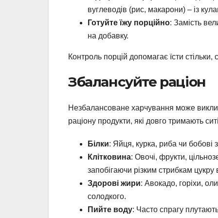
вуглеводів (рис, макарони) – із кулак
Готуйте їжу порційно
: Замість вел
на добавку.
Контроль порцій допомагає їсти стільки, 
Збалансуйте раціон
Незбалансоване харчування може виклика
раціону продукти, які довго тримають ситі
Білки
: Яйця, курка, риба чи бобові
Клітковина
: Овочі, фрукти, цільно
запобігаючи різким стрибкам цукру в
Здорові жири
: Авокадо, горіхи, о
солодкого.
Пийте воду
: Часто спрагу плутають