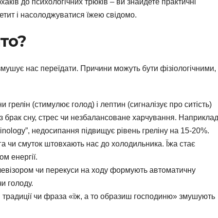
хаків до психологічних трюків – ви знайдете практичні
етит і насолоджуватися їжею свідомо.
ато?
змушує нас переїдати. Причини можуть бути фізіологічними,
и грелін (стимулює голод) і лептин (сигналізує про ситість)
 брак сну, стрес чи незбалансоване харчування. Наприклад
crinology”, недосипання підвищує рівень греліну на 15-20%.
ьга чи смуток штовхають нас до холодильника. Їжа стає
м енергії.
телевізором чи перекуси на ходу формують автоматичну
чи голоду.
ні традиції чи фраза «їж, а то образиш господиню» змушують