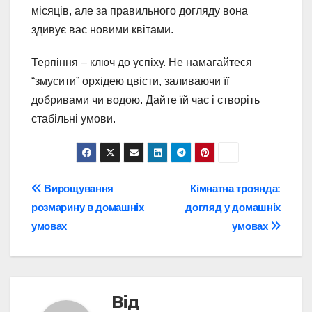
місяців, але за правильного догляду вона
здивує вас новими квітами.
Терпіння – ключ до успіху. Не намагайтеся
“змусити” орхідею цвісти, заливаючи її
добривами чи водою. Дайте їй час і створіть
стабільні умови.
Навігація
Вирощування
Кімнатна троянда:
розмарину в домашніх
догляд у домашніх
записів
умовах
умовах
Від