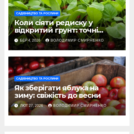
САДІВНИЦТВО ТА РОСЛИНИ
Коли сіяти редиску у
відкритий грунт: точні
терміни 2026
БЕР 4, 2026
ВОЛОДИМИР СМИРНЕНКО
САДІВНИЦТВО ТА РОСЛИНИ
Як зберігати яблука на
зиму: свіжість до весни
ЛЮТ 27, 2026
ВОЛОДИМИР СМИРНЕНКО