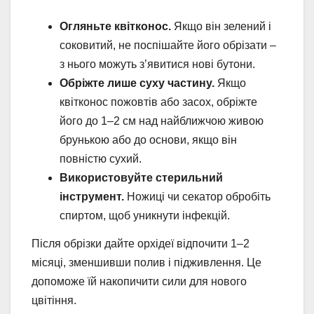
Огляньте квітконос.
Якщо він зелений і
соковитий, не поспішайте його обрізати –
з нього можуть з’явитися нові бутони.
Обріжте лише суху частину.
Якщо
квітконос пожовтів або засох, обріжте
його до 1–2 см над найближчою живою
брунькою або до основи, якщо він
повністю сухий.
Використовуйте стерильний
інструмент.
Ножиці чи секатор обробіть
спиртом, щоб уникнути інфекцій.
Після обрізки дайте орхідеї відпочити 1–2
місяці, зменшивши полив і підживлення. Це
допоможе їй накопичити сили для нового
цвітіння.