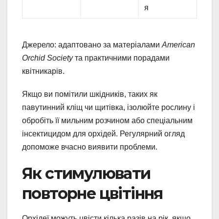
я
Джерело: адаптовано за матеріалами
American
Orchid Society
та практичними порадами
квітникарів.
Якщо ви помітили шкідників, таких як
павутинний кліщ чи щитівка, ізолюйте рослину і
обробіть її мильним розчином або спеціальним
інсектицидом для орхідей. Регулярний огляд
допоможе вчасно виявити проблеми.
Як стимулювати
повторне цвітіння
Орхідеї можуть цвісти кілька разів на рік, якщо