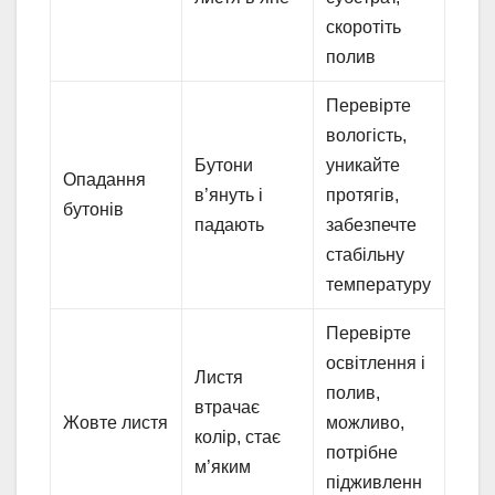
скоротіть
полив
Перевірте
вологість,
Бутони
уникайте
Опадання
в’януть і
протягів,
бутонів
падають
забезпечте
стабільну
температуру
Перевірте
освітлення і
Листя
полив,
втрачає
Жовте листя
можливо,
колір, стає
потрібне
м’яким
підживленн