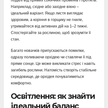
подалі від прямих сонячних променів і протягів.
Наприклад, східне або західне вікно –
ідеальний варіант. Якщо листя виглядає
здоровим, а коріння в горщику не гниле,
утримайтеся від активних дій на 1–2 тижні.
Спостерігайте за рослиною, щоб зрозуміти її
стан.
Багато новачків припускаються помилки,
одразу поливаючи орхідею чи ставлячи її під
пряме сонце. Це може викликати стрес і навіть
загибель рослини. Натомість створіть стабільне
середовище, де орхідея почуватиметься
комфортно.
Освітлення: як знайти
ідеальний баланс