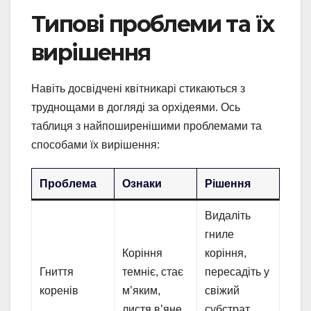
Типові проблеми та їх
вирішення
Навіть досвідчені квітникарі стикаються з
труднощами в догляді за орхідеями. Ось
таблиця з найпоширенішими проблемами та
способами їх вирішення:
Проблема
Ознаки
Рішення
Видаліть
гниле
Коріння
коріння,
Гниття
темніє, стає
пересадіть у
коренів
м’яким,
свіжий
листя в’яне
субстрат,