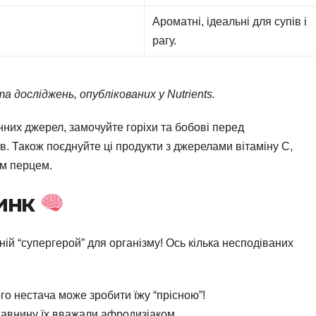
Ароматні, ідеальні для супів і
рагу.
а досліджень, опублікованих у Nutrients.
них джерел, замочуйте горіхи та бобові перед
в. Також поєднуйте ці продукти з джерелами вітаміну С,
им перцем.
цинк
ній “супергерой” для організму! Ось кілька несподіваних
го нестача може зробити їжу “прісною”!
 давнину їх вважали афродизіаком.