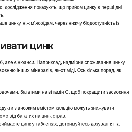
ю: дослідження показують, що прийом цинку в перші дні
ь.
е цинку, ніж м’ясоїдам, через нижчу біодоступність із
ивати цинк
іб, але є нюанси. Наприклад, надмірне споживання цинку
оєнню інших мінералів, як-от міді. Ось кілька порад, як
з овочами, багатими на вітамін С, щоб покращити засвоєння
продукти з високим вмістом кальцію можуть знижувати
емо від багатих на цинк страв.
риймаєте цинк у таблетках, дотримуйтесь дозування та