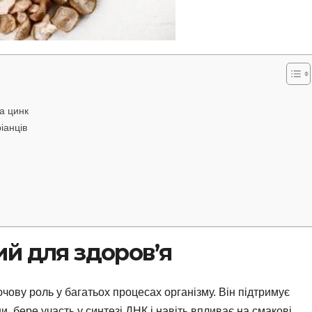
а цинк
іанців
й для здоров’я
ючову роль у багатьох процесах організму. Він підтримує
, бере участь у синтезі ДНК і навіть впливає на смакові