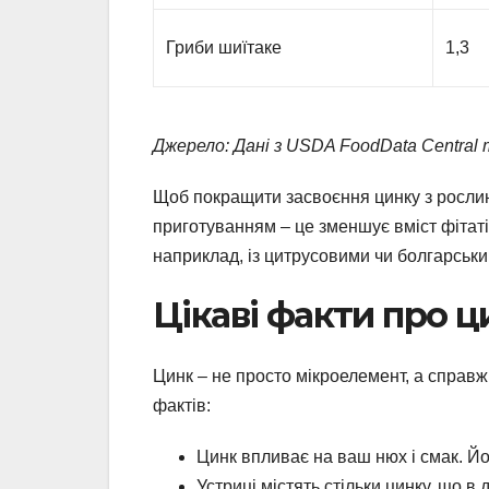
Гриби шиїтаке
1,3
Джерело: Дані з USDA FoodData Central т
Щоб покращити засвоєння цинку з рослин
приготуванням – це зменшує вміст фітаті
наприклад, із цитрусовими чи болгарськ
Цікаві факти про 
Цинк – не просто мікроелемент, а справж
фактів:
Цинк впливає на ваш нюх і смак. Йо
Устриці містять стільки цинку, що в