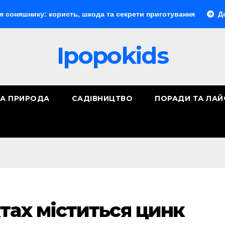
ку: користь, шкода та секрети приготування
Документооб
Ipopokids
ТА ПРИРОДА
САДІВНИЦТВО
ПОРАДИ ТА ЛА
тах міститься цинк