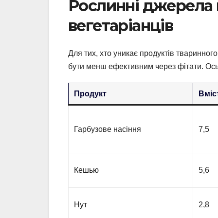
Рослинні джерела 
вегетаріанців
Для тих, хто уникає продуктів тваринног
бути менш ефективним через фітати. Ось
Продукт
Вміст
Гарбузове насіння
7,5
Кешью
5,6
Нут
2,8