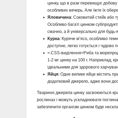
цинку, що в рази перевищує добову 
особливих вечерь. Але їжте їх обер
Яловичина
: Соковитий стейк або т
Особливо багаті цинком субпродукти,
смачно, а й універсально для будь-як
Курка
: Куряче м’ясо, особливо темне
доступне, легко готується і чудово 
<.CSS-виділення>Риба та морепродук
1-2 мг цинку на 100 г. Наприклад, к
ідеальними для здорового харчуван
Яйця
: Одне велике яйце містить пр
додатковий джерело, адже вони дос
Тваринні джерела цинку засвоюються краще
рослинах і можуть ускладнювати поглина
забезпечити організм цинком буде нескл