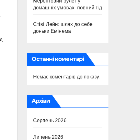
Меренговий рулет у
домашніх умовах: повний гід
е
Стіві Лейн: шлях до себе
доньки Емінема
ед
Останні коментарі
Немає коментарів до показу.
Архіви
Серпень 2026
Липень 2026