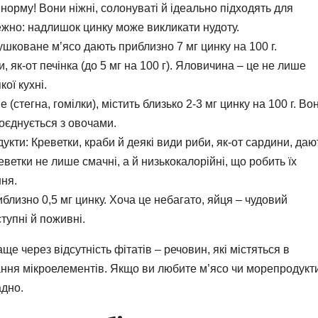
норму! Вони ніжні, солонуваті й ідеально підходять для
ежно: надлишок цинку може викликати нудоту.
ушковане м’ясо дають приблизно 7 мг цинку на 100 г.
 як-от печінка (до 5 мг на 100 г). Яловичина – це не лише
ої кухні.
 (стегна, гомілки), містить близько 2-3 мг цинку на 100 г. Во
поєднується з овочами.
ти: Креветки, краби й деякі види риби, як-от сардини, даю
реветки не лише смачні, а й низькокалорійні, що робить їх
ня.
иблизно 0,5 мг цинку. Хоча це небагато, яйця – чудовий
тупні й поживні.
 через відсутність фітатів – речовин, які містяться в
ння мікроелементів. Якщо ви любите м’ясо чи морепродукти
адно.