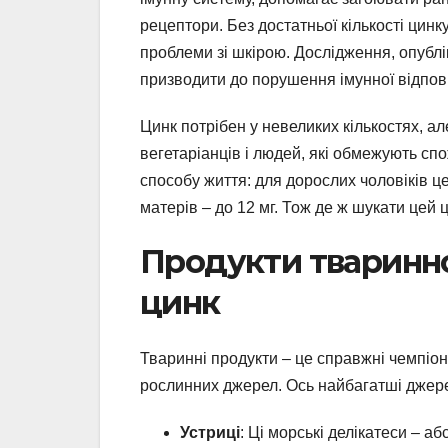
рецептори. Без достатньої кількості цинк
проблеми зі шкірою. Дослідження, опубл
призводити до порушення імунної відповід
Цинк потрібен у невеликих кількостях, а
вегетаріанців і людей, які обмежують спо
способу життя: для дорослих чоловіків це 
матерів – до 12 мг. Тож де ж шукати цей
Продукти тваринно
цинк
Тваринні продукти – це справжні чемпіони
рослинних джерел. Ось найбагатші джерел
Устриці
: Ці морські делікатеси – а