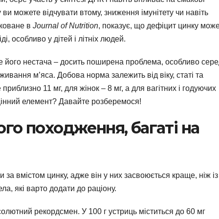
у ви можете відчувати втому, зниження імунітету чи навіть
іковане в
Journal of Nutrition
, показує, що дефіцит цинку мож
і, особливо у дітей і літніх людей.
ле його нестача – досить поширена проблема, особливо сер
живання м’яса. Добова норма залежить від віку, статі та
приблизно 11 мг, для жінок – 8 мг, а для вагітних і годуючих
 цінний елемент? Давайте розберемося!
го походження, багаті на
 за вмістом цинку, адже він у них засвоюється краще, ніж із
а, які варто додати до раціону.
бсолютний рекордсмен. У 100 г устриць міститься до 60 мг