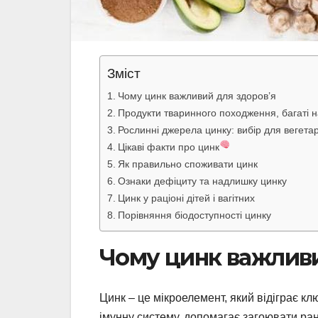
Зміст
Чому цинк важливий для здоров’я
Продукти тваринного походження, багаті н
Рослинні джерела цинку: вибір для вегетар
Цікаві факти про цинк
Як правильно споживати цинк
Ознаки дефіциту та надлишку цинку
Цинк у раціоні дітей і вагітних
Порівняння біодоступності цинку
Чому цинк важливи
Цинк – це мікроелемент, який відіграє кл
імунну систему, допомагає загоювати рани