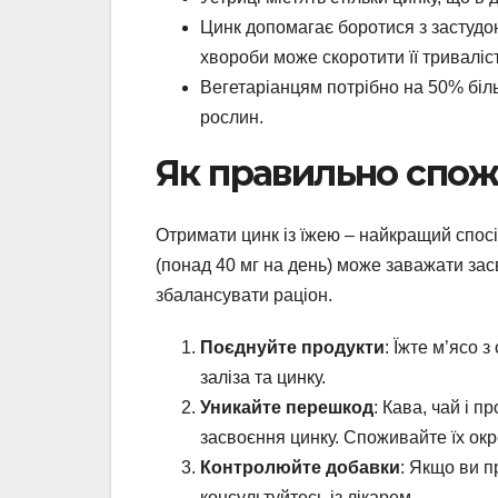
Цинк допомагає боротися з застудо
хвороби може скоротити її триваліст
Вегетаріанцям потрібно на 50% більш
рослин.
Як правильно спож
Отримати цинк із їжею – найкращий спос
(понад 40 мг на день) може заважати засв
збалансувати раціон.
Поєднуйте продукти
: Їжте м’ясо 
заліза та цинку.
Уникайте перешкод
: Кава, чай і 
засвоєння цинку. Споживайте їх окр
Контролюйте добавки
: Якщо ви п
консультуйтесь із лікарем.