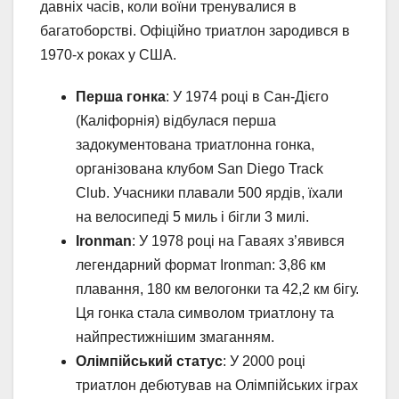
давніх часів, коли воїни тренувалися в
багатоборстві. Офіційно триатлон зародився в
1970-х роках у США.
Перша гонка
: У 1974 році в Сан-Дієго
(Каліфорнія) відбулася перша
задокументована триатлонна гонка,
організована клубом San Diego Track
Club. Учасники плавали 500 ярдів, їхали
на велосипеді 5 миль і бігли 3 милі.
Ironman
: У 1978 році на Гаваях з’явився
легендарний формат Ironman: 3,86 км
плавання, 180 км велогонки та 42,2 км бігу.
Ця гонка стала символом триатлону та
найпрестижнішим змаганням.
Олімпійський статус
: У 2000 році
триатлон дебютував на Олімпійських іграх