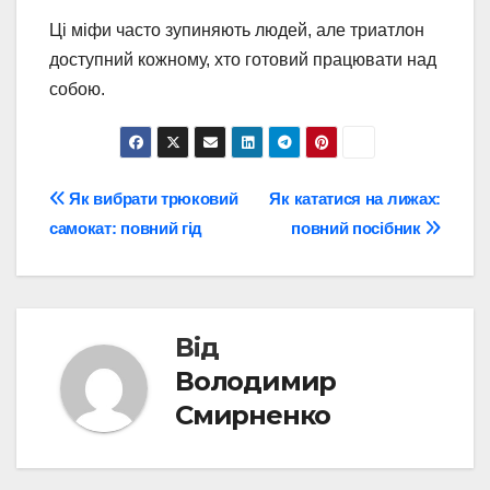
Ці міфи часто зупиняють людей, але триатлон
доступний кожному, хто готовий працювати над
собою.
Навігація
Як вибрати трюковий
Як кататися на лижах:
самокат: повний гід
повний посібник
записів
Від
Володимир
Смирненко