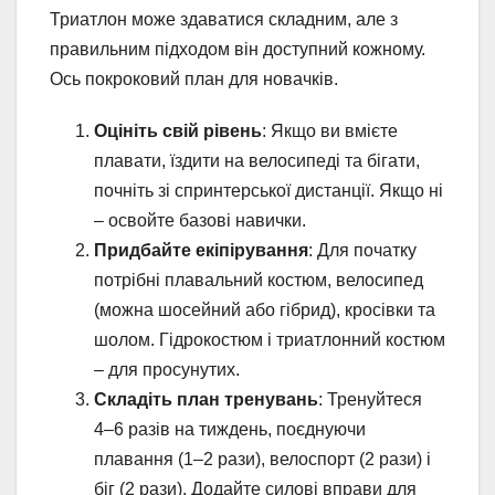
Триатлон може здаватися складним, але з
правильним підходом він доступний кожному.
Ось покроковий план для новачків.
Оцініть свій рівень
: Якщо ви вмієте
плавати, їздити на велосипеді та бігати,
почніть зі спринтерської дистанції. Якщо ні
– освойте базові навички.
Придбайте екіпірування
: Для початку
потрібні плавальний костюм, велосипед
(можна шосейний або гібрид), кросівки та
шолом. Гідрокостюм і триатлонний костюм
– для просунутих.
Складіть план тренувань
: Тренуйтеся
4–6 разів на тиждень, поєднуючи
плавання (1–2 рази), велоспорт (2 рази) і
біг (2 рази). Додайте силові вправи для