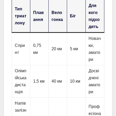
Для
Тип
Плав
Вело
кого
триат
Біг
ання
гонка
підхо
лону
дить
Новач
Спри
0,75
ки,
20 км
5 км
нт
км
амато
ри
Олімп
Досві
ійська
дчені
1,5 км
40 км
10 км
диста
амато
нція
ри
Напів
Проф
залізн
есіона