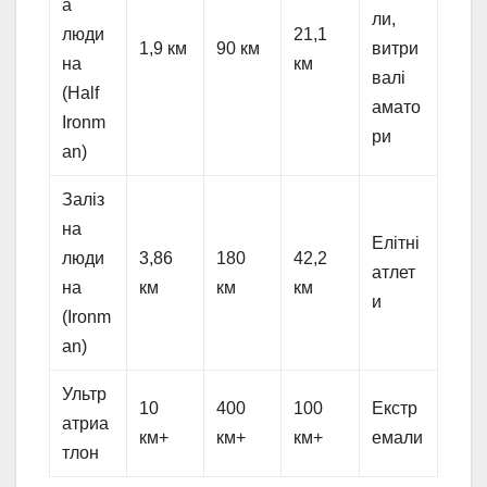
а
ли,
люди
21,1
1,9 км
90 км
витри
на
км
валі
(Half
амато
Ironm
ри
an)
Заліз
на
Елітні
люди
3,86
180
42,2
атлет
на
км
км
км
и
(Ironm
an)
Ультр
10
400
100
Екстр
атриа
км+
км+
км+
емали
тлон