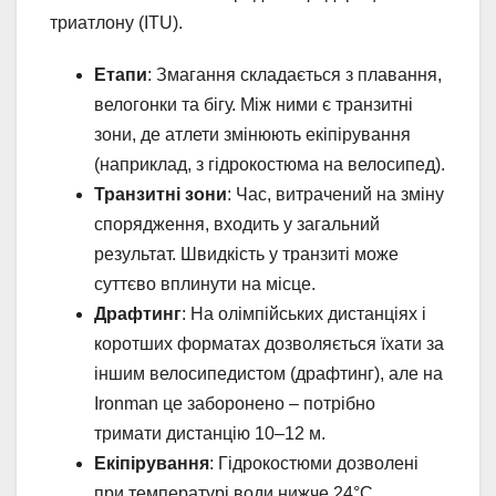
триатлону (ITU).
Етапи
: Змагання складається з плавання,
велогонки та бігу. Між ними є транзитні
зони, де атлети змінюють екіпірування
(наприклад, з гідрокостюма на велосипед).
Транзитні зони
: Час, витрачений на зміну
спорядження, входить у загальний
результат. Швидкість у транзиті може
суттєво вплинути на місце.
Драфтинг
: На олімпійських дистанціях і
коротших форматах дозволяється їхати за
іншим велосипедистом (драфтинг), але на
Ironman це заборонено – потрібно
тримати дистанцію 10–12 м.
Екіпірування
: Гідрокостюми дозволені
при температурі води нижче 24°C.