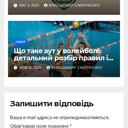
2025 года
ЛИС 3, 2025
ВОЛОДИМИР СМИРНЕНКО
СПОРТ
Що таке аут у волейболі:
детальний розбір правил і
прикладів
ЖОВ 31, 2025
ВОЛОДИМИР СМИРНЕНКО
Залишити відповідь
Ваша e-mail адреса не оприлюднюватиметься.
Обов’язкові поля позначені
*