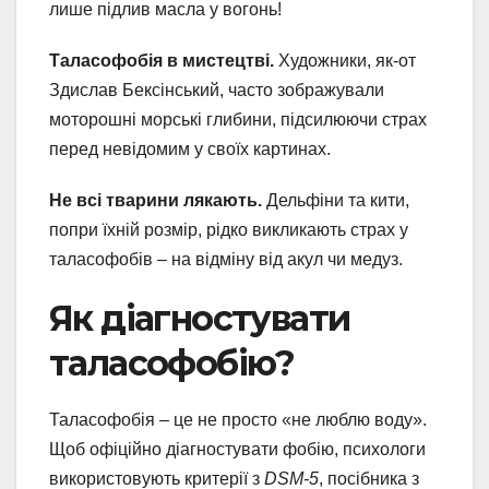
лише підлив масла у вогонь!
Таласофобія в мистецтві.
Художники, як-от
Здислав Бексінський, часто зображували
моторошні морські глибини, підсилюючи страх
перед невідомим у своїх картинах.
Не всі тварини лякають.
Дельфіни та кити,
попри їхній розмір, рідко викликають страх у
таласофобів – на відміну від акул чи медуз.
Як діагностувати
таласофобію?
Таласофобія – це не просто «не люблю воду».
Щоб офіційно діагностувати фобію, психологи
використовують критерії з
DSM-5
, посібника з