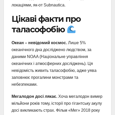
локаціями, як-от Subnautica.
Цікаві факти про
таласофобію
Океан – невідомий космос.
Лише 5%
океанічного дна досліджено людством, за
даними NOAA (Національне управління
океанічних і атмосферних досліджень). Ця
невідомість живить таласофобію, адже уява
заповнює прогалини монстрами та
небезпеками.
Мегалодон досі лякає.
Хоча мегалодон вимер
мільйони років тому, історії про гігантську акулу
досі викликають страх. Фільм «Мег» 2018 року