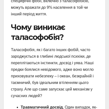
специфічні фобії, включно з таласофобією,
можуть вражати до 9% населення в той чи
інший період життя.
Чому виникає
таласофобія?
Таласофобія, як і багато інших фобій, часто
зароджується в глибині людської психіки, де
переплітаються інстинкти, досвід і уява. Наші
предки боялися невідомого, адже воно могло
приховувати небезпеку – і океан, безкрайній і
таємничий, був ідеальним втіленням цього
страху. Але що саме запускає цей механізм у
сучасних людей?
Травматичний досвід.
Один випадок, як-