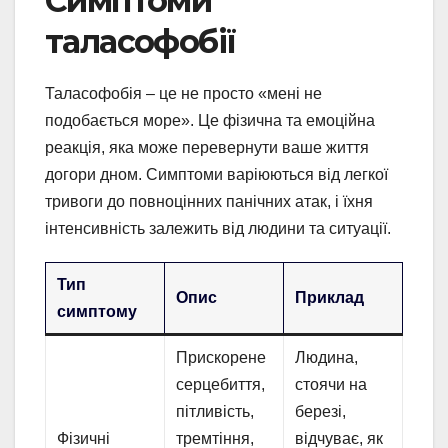
Симптоми
таласофобії
Таласофобія – це не просто «мені не
подобається море». Це фізична та емоційна
реакція, яка може перевернути ваше життя
догори дном. Симптоми варіюються від легкої
тривоги до повноцінних панічних атак, і їхня
інтенсивність залежить від людини та ситуації.
Тип
Опис
Приклад
симптому
Прискорене
Людина,
серцебиття,
стоячи на
пітливість,
березі,
Фізичні
тремтіння,
відчуває, як