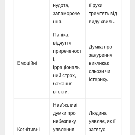
нудота,
її руки
запамороче
тремтять від
ння.
виду хвиль.
Паніка,
відчуття
Думка про
приреченост
занурення
і,
Емоційні
викликає
ірраціональ
сльози чи
ний страх,
істерику.
бажання
втекти.
Нав’язливі
думки про
Людина
небезпеку,
уявляє, як її
Когнітивні
уявлення
затягує