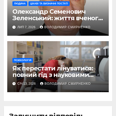
ЛЮДИНА
ЦІКАВІ ТА ВИЗНАЧНІ ПОСТАТІ
Олександр Семенович
Зеленський: життя вченого,
що сформувало характер
ЛИП 7, 2026
ВОЛОДИМИР СМИРНЕНКО
лідера
ПСИХОЛОГІЯ
Як перестати лінуватися:
повний гід з науковими
трюками та реальними
СІЧ 13, 2026
ВОЛОДИМИР СМИРНЕНКО
кроками
Залишити відповідь