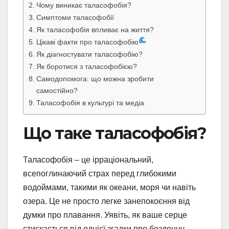
Чому виникає таласофобія?
Симптоми таласофобії
Як таласофобія впливає на життя?
Цікаві факти про таласофобію
Як діагностувати таласофобію?
Як боротися з таласофобією?
Самодопомога: що можна зробити
самостійно?
Таласофобія в культурі та медіа
Що таке таласофобія?
Таласофобія – це ірраціональний,
всепоглинаючий страх перед глибокими
водоймами, такими як океани, моря чи навіть
озера. Це не просто легке занепокоєння від
думки про плавання. Уявіть, як ваше серце
стискається від однієї згадки про бездонну