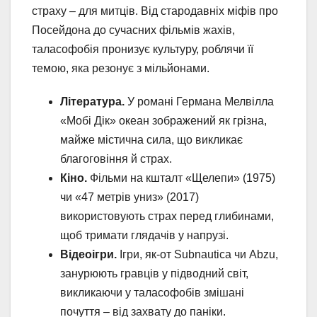
страху – для митців. Від стародавніх міфів про
Посейдона до сучасних фільмів жахів,
таласофобія пронизує культуру, роблячи її
темою, яка резонує з мільйонами.
Література.
У романі Германа Мелвілла
«Мобі Дік» океан зображений як грізна,
майже містична сила, що викликає
благоговіння й страх.
Кіно.
Фільми на кшталт «Щелепи» (1975)
чи «47 метрів униз» (2017)
використовують страх перед глибинами,
щоб тримати глядачів у напрузі.
Відеоігри.
Ігри, як-от Subnautica чи Abzu,
занурюють гравців у підводний світ,
викликаючи у таласофобів змішані
почуття – від захвату до паніки.