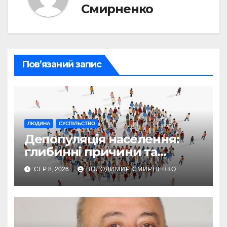
Смирненко
Пов’язаний запис
ЛЮДИНА
СУСПІЛЬСТВО
Депопуляція населення:
глибинні причини та
сучасні виклики
СЕР 8, 2026
ВОЛОДИМИР СМИРНЕНКО