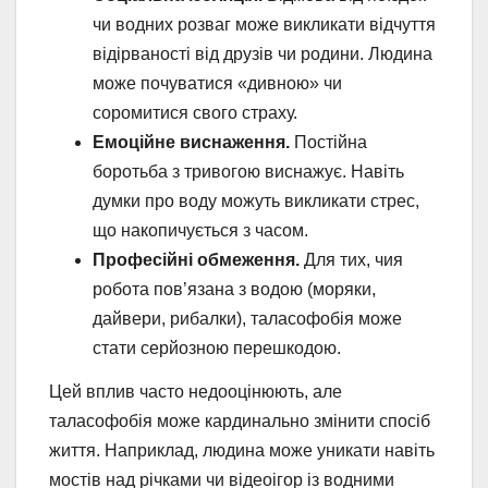
чи водних розваг може викликати відчуття
відірваності від друзів чи родини. Людина
може почуватися «дивною» чи
соромитися свого страху.
Емоційне виснаження.
Постійна
боротьба з тривогою виснажує. Навіть
думки про воду можуть викликати стрес,
що накопичується з часом.
Професійні обмеження.
Для тих, чия
робота пов’язана з водою (моряки,
дайвери, рибалки), таласофобія може
стати серйозною перешкодою.
Цей вплив часто недооцінюють, але
таласофобія може кардинально змінити спосіб
життя. Наприклад, людина може уникати навіть
мостів над річками чи відеоігор із водними