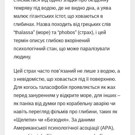
темряву під водою, де не видно дна, а уява
малює гігантських істот, що ховаються в
глибинах. Назва походить від грецьких слів
“thalassa” (море) та “phobos” (страх), і цей
термін описує глибоко вкорінений
психологічний стан, що може паралізувати
людину.
Цей страх часто пов’язаний не лише з водою, а
з невідомістю, що ховається під її поверхнею.
Для когось таласофобія проявляється як жах
перед зануренням у відкрите море, для інших –
як паніка від думки про корабельну аварію чи
навіть перегляд фільмів про глибини, таких як
«Щелепи» чи «Безодня». За даними
Американської психологічної асоціації (APA),