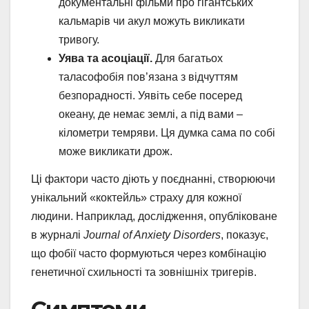
документальні фільми про гігантських
кальмарів чи акул можуть викликати
тривогу.
Уява та асоціації.
Для багатьох
таласофобія пов’язана з відчуттям
безпорадності. Уявіть себе посеред
океану, де немає землі, а під вами –
кілометри темряви. Ця думка сама по собі
може викликати дрож.
Ці фактори часто діють у поєднанні, створюючи
унікальний «коктейль» страху для кожної
людини. Наприклад, дослідження, опубліковане
в журналі
Journal of Anxiety Disorders
, показує,
що фобії часто формуються через комбінацію
генетичної схильності та зовнішніх тригерів.