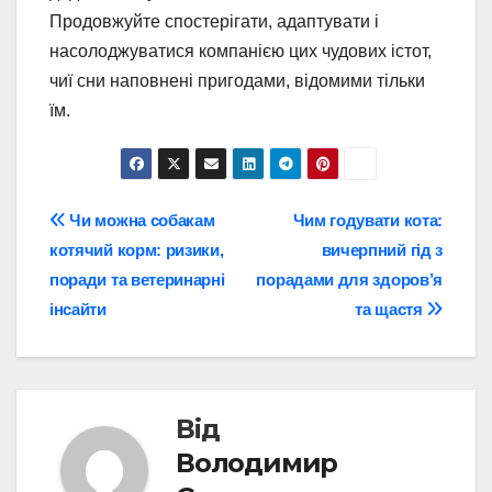
Продовжуйте спостерігати, адаптувати і
насолоджуватися компанією цих чудових істот,
чиї сни наповнені пригодами, відомими тільки
їм.
Навігація
Чи можна собакам
Чим годувати кота:
котячий корм: ризики,
вичерпний гід з
записів
поради та ветеринарні
порадами для здоров’я
інсайти
та щастя
Від
Володимир