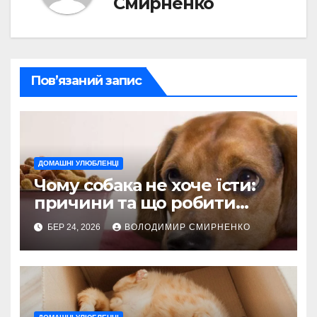
Смирненко
Пов’язаний запис
ДОМАШНІ УЛЮБЛЕНЦІ
Чому собака не хоче їсти:
причини та що робити
негайно
БЕР 24, 2026
ВОЛОДИМИР СМИРНЕНКО