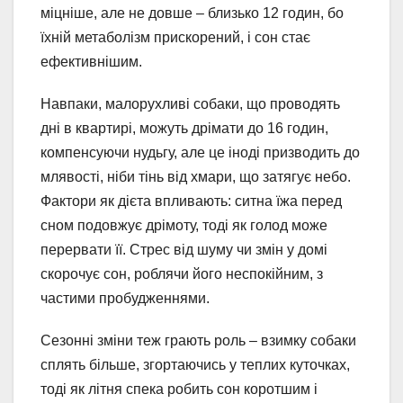
міцніше, але не довше – близько 12 годин, бо
їхній метаболізм прискорений, і сон стає
ефективнішим.
Навпаки, малорухливі собаки, що проводять
дні в квартирі, можуть дрімати до 16 годин,
компенсуючи нудьгу, але це іноді призводить до
млявості, ніби тінь від хмари, що затягує небо.
Фактори як дієта впливають: ситна їжа перед
сном подовжує дрімоту, тоді як голод може
перервати її. Стрес від шуму чи змін у домі
скорочує сон, роблячи його неспокійним, з
частими пробудженнями.
Сезонні зміни теж грають роль – взимку собаки
сплять більше, згортаючись у теплих куточках,
тоді як літня спека робить сон коротшим і