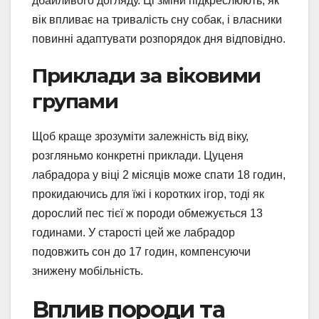
дбайливого догляду. Ці зміни підкреслюють, як
вік впливає на тривалість сну собак, і власники
повинні адаптувати розпорядок дня відповідно.
Приклади за віковими
групами
Щоб краще зрозуміти залежність від віку,
розгляньмо конкретні приклади. Цуценя
лабрадора у віці 2 місяців може спати 18 годин,
прокидаючись для їжі і коротких ігор, тоді як
дорослий пес тієї ж породи обмежується 13
годинами. У старості цей же лабрадор
подовжить сон до 17 годин, компенсуючи
знижену мобільність.
Вплив породи та