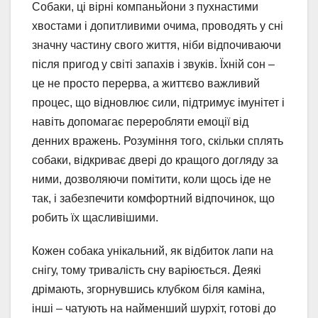
Собаки, ці вірні компаньйони з пухнастими
хвостами і допитливими очима, проводять у сні
значну частину свого життя, ніби відпочиваючи
після пригод у світі запахів і звуків. Їхній сон –
це не просто перерва, а життєво важливий
процес, що відновлює сили, підтримує імунітет і
навіть допомагає переробляти емоції від
денних вражень. Розуміння того, скільки сплять
собаки, відкриває двері до кращого догляду за
ними, дозволяючи помітити, коли щось іде не
так, і забезпечити комфортний відпочинок, що
робить їх щасливішими.
Кожен собака унікальний, як відбиток лапи на
снігу, тому тривалість сну варіюється. Деякі
дрімають, згорнувшись клубком біля каміна,
інші – чатують на найменший шурхіт, готові до