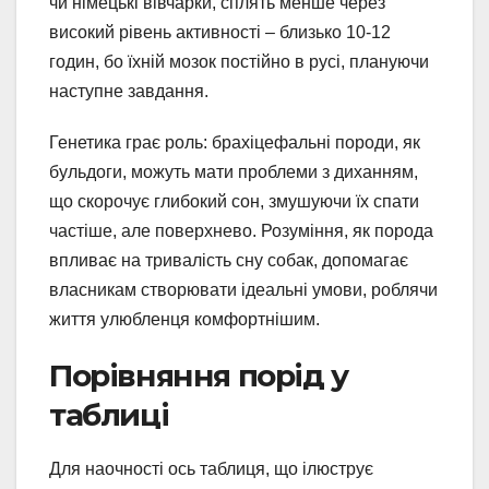
чи німецькі вівчарки, сплять менше через
високий рівень активності – близько 10-12
годин, бо їхній мозок постійно в русі, плануючи
наступне завдання.
Генетика грає роль: брахіцефальні породи, як
бульдоги, можуть мати проблеми з диханням,
що скорочує глибокий сон, змушуючи їх спати
частіше, але поверхнево. Розуміння, як порода
впливає на тривалість сну собак, допомагає
власникам створювати ідеальні умови, роблячи
життя улюбленця комфортнішим.
Порівняння порід у
таблиці
Для наочності ось таблиця, що ілюструє