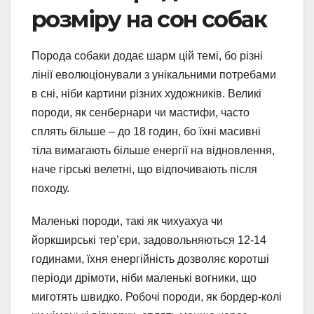
розміру на сон собак
Порода собаки додає шарм цій темі, бо різні
лінії еволюціонували з унікальними потребами
в сні, ніби картини різних художників. Великі
породи, як сенбернари чи мастифи, часто
сплять більше – до 18 годин, бо їхні масивні
тіла вимагають більше енергії на відновлення,
наче гірські велетні, що відпочивають після
походу.
Маленькі породи, такі як чихуахуа чи
йоркширські тер’єри, задовольняються 12-14
годинами, їхня енергійність дозволяє коротші
періоди дрімоти, ніби маленькі вогники, що
миготять швидко. Робочі породи, як бордер-колі