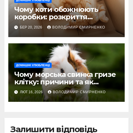
ДОМАШНІ УЛЮБЛЕНЦІ
Чому коти обожнюють
коробки: розкриття
пухнастих таємниць
БЕР 20, 2026
ВОЛОДИМИР СМИРНЕНКО
ДОМАШНІ УЛЮБЛЕНЦІ
Чому морська свинка гризе
клітку: причини та як
зупинити
ЛЮТ 16, 2026
ВОЛОДИМИР СМИРНЕНКО
Залишити відповідь