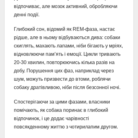
відпочиває, але мозок активний, обробляючи
денні події.
Глибокий сон, відомий як REM-фаза, настає
рідше, але в ньому відбуваються дива: собаки
скиглять, махають лапами, ніби бігають у мріях,
відновлюючи пам’ять і емоції. Цикли тривають
20-30 хвилин, повторюючись кілька разів на
добу. Порушення цих фаз, наприклад через
шум, можуть призвести до втоми, роблячи
собаку дратівливою, ніби після безсонної ночі.
Спостерігаючи за цими фазами, власники
помічають, як собака поринає в глибокий
відпочинок, і це додає чарівності
повсякденному життю з чотирилапим другом.