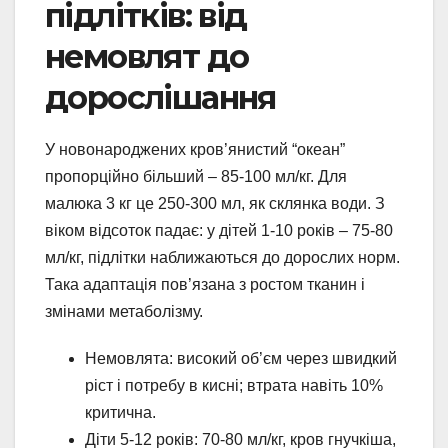
підлітків: від
немовлят до
дорослішання
У новонароджених кров’янистий “океан”
пропорційно більший – 85-100 мл/кг. Для
малюка 3 кг це 250-300 мл, як склянка води. З
віком відсоток падає: у дітей 1-10 років – 75-80
мл/кг, підлітки наближаються до дорослих норм.
Така адаптація пов’язана з ростом тканин і
змінами метаболізму.
Немовлята: високий об’єм через швидкий
ріст і потребу в кисні; втрата навіть 10%
критична.
Діти 5-12 років: 70-80 мл/кг, кров гнучкіша,