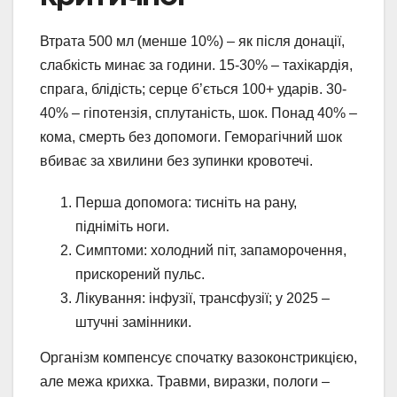
Втрата 500 мл (менше 10%) – як після донації,
слабкість минає за години. 15-30% – тахікардія,
спрага, блідість; серце б’ється 100+ ударів. 30-
40% – гіпотензія, сплутаність, шок. Понад 40% –
кома, смерть без допомоги. Геморагічний шок
вбиває за хвилини без зупинки кровотечі.
Перша допомога: тисніть на рану,
підніміть ноги.
Симптоми: холодний піт, запаморочення,
прискорений пульс.
Лікування: інфузії, трансфузії; у 2025 –
штучні замінники.
Організм компенсує спочатку вазоконстрикцією,
але межа крихка. Травми, виразки, пологи –