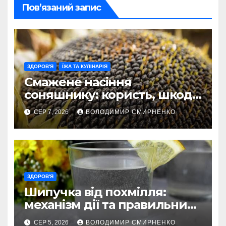
Пов’язаний запис
ЗДОРОВ'Я
ЇЖА ТА КУЛІНАРІЯ
Смажене насіння
соняшнику: користь, шкода
та секрети приготування
СЕР 7, 2026
ВОЛОДИМИР СМИРНЕНКО
ЗДОРОВ'Я
Шипучка від похмілля:
механізм дії та правильний
вибір
СЕР 5, 2026
ВОЛОДИМИР СМИРНЕНКО