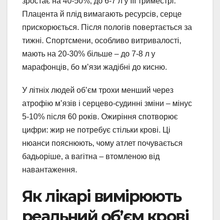
зростає на 40-50%, до 6-7 л у III триместрі.
Плацента й плід вимагають ресурсів, серце
прискорюється. Після пологів повертається за
тижні. Спортсмени, особливо витривалості,
мають на 20-30% більше – до 7-8 л у
марафонців, бо м’язи жадібні до кисню.
У літніх людей об’єм трохи менший через
атрофію м’язів і серцево-судинні зміни – мінус
5-10% після 60 років. Ожиріння спотворює
цифри: жир не потребує стільки крові. Ці
нюанси пояснюють, чому атлет почувається
бадьоріше, а вагітна – втомленою від
навантаження.
Як лікарі вимірюють
реальний об’єм крові