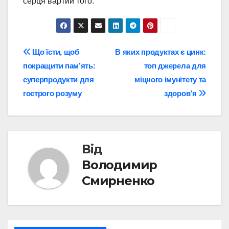
серця вартий того.
Навігація
Що їсти, щоб
В яких продуктах є цинк:
покращити пам’ять:
топ джерела для
записів
суперпродукти для
міцного імунітету та
гострого розуму
здоров’я
Від
Володимир
Смирненко