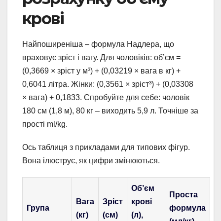
крові
Найпоширеніша – формула Надлера, що
враховує зріст і вагу. Для чоловіків: об’єм =
(0,3669 × зріст у м³) + (0,03219 × вага в кг) +
0,6041 літра. Жінки: (0,3561 × зріст³) + (0,03308
× вага) + 0,1833. Спробуйте для себе: чоловік
180 см (1,8 м), 80 кг – виходить 5,9 л. Точніше за
прості ml/kg.
Ось таблиця з прикладами для типових фігур.
Вона ілюструє, як цифри змінюються.
Об’єм
Проста
Вага
Зріст
крові
Група
формула
(кг)
(см)
(л),