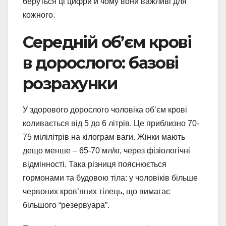
беруться ці цифри й чому вони важливі для
кожного.
Середній об’єм крові
в дорослого: базові
розрахунки
У здорового дорослого чоловіка об’єм крові
коливається від 5 до 6 літрів. Це приблизно 70-
75 мілілітрів на кілограм ваги. Жінки мають
дещо менше – 65-70 мл/кг, через фізіологічні
відмінності. Така різниця пояснюється
гормонами та будовою тіла: у чоловіків більше
червоних кров’яних тілець, що вимагає
більшого “резервуара”.