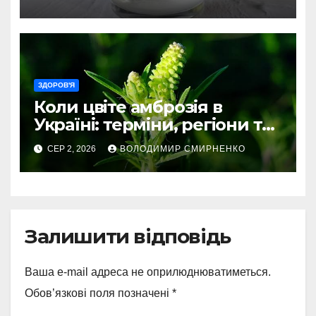
ЗДОРОВ'Я
Коли цвіте амброзія в
Україні: терміни, регіони та
ризики
СЕР 2, 2026
ВОЛОДИМИР СМИРНЕНКО
Залишити відповідь
Ваша e-mail адреса не оприлюднюватиметься.
Обов’язкові поля позначені
*