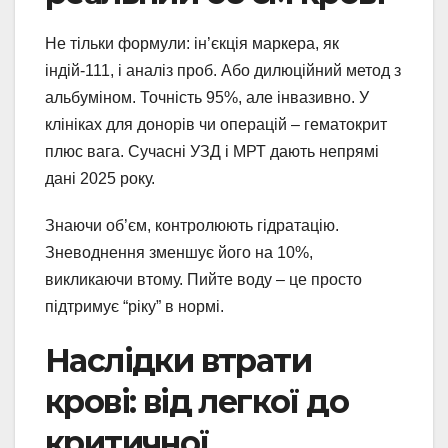
Не тільки формули: ін’єкція маркера, як
індій-111, і аналіз проб. Або дилюційний метод з
альбуміном. Точність 95%, але інвазивно. У
клініках для донорів чи операцій – гематокрит
плюс вага. Сучасні УЗД і МРТ дають непрямі
дані 2025 року.
Знаючи об’єм, контролюють гідратацію.
Зневоднення зменшує його на 10%,
викликаючи втому. Пийте воду – це просто
підтримує “ріку” в нормі.
Наслідки втрати
крові: від легкої до
критичної