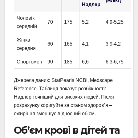
(мл/кг)
Надлер
Чоловік
70
175
5,2
4,9-5,25
середній
Жінка
60
165
4,1
3,9-4,2
середня
Спортсмен
90
185
6,6
6,3-6,75
Джерела даних: StatPearls NCBI, Medscape
Reference. Таблиця показує розбіжності:
Надлер точніший для високих людей. Після
розрахунку коригуйте за станом здоров’я –
ожиріння зменшує відносний об’єм.
Об’єм крові в дітей та