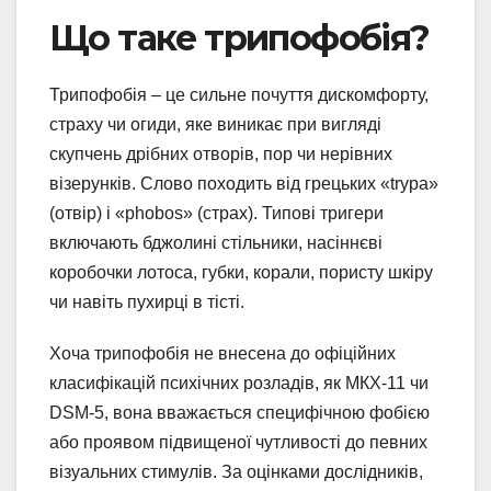
Що таке трипофобія?
Трипофобія – це сильне почуття дискомфорту,
страху чи огиди, яке виникає при вигляді
скупчень дрібних отворів, пор чи нерівних
візерунків. Слово походить від грецьких «trypa»
(отвір) і «phobos» (страх). Типові тригери
включають бджолині стільники, насіннєві
коробочки лотоса, губки, корали, пористу шкіру
чи навіть пухирці в тісті.
Хоча трипофобія не внесена до офіційних
класифікацій психічних розладів, як МКХ-11 чи
DSM-5, вона вважається специфічною фобією
або проявом підвищеної чутливості до певних
візуальних стимулів. За оцінками дослідників,