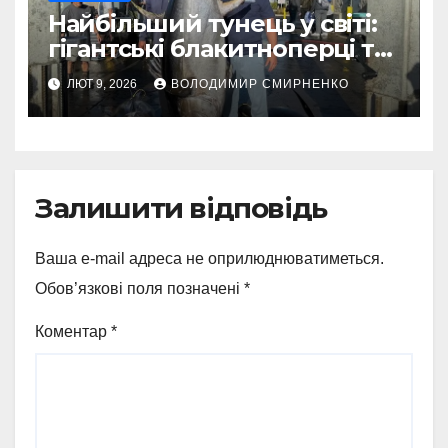
Найбільший тунець у світі:
гігантські блакитноперці та
легендарні рекорди
ЛЮТ 9, 2026
ВОЛОДИМИР СМИРНЕНКО
Залишити відповідь
Ваша e-mail адреса не оприлюднюватиметься.
Обов’язкові поля позначені
*
Коментар
*