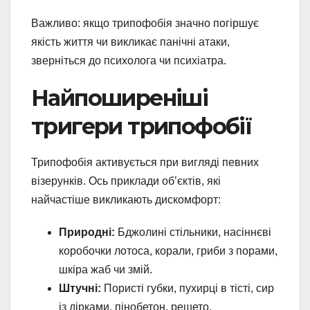
Важливо: якщо трипофобія значно погіршує
якість життя чи викликає панічні атаки,
зверніться до психолога чи психіатра.
Найпоширеніші
тригери трипофобії
Трипофобія активується при вигляді певних
візерунків. Ось приклади об’єктів, які
найчастіше викликають дискомфорт:
Природні:
Бджолині стільники, насіннєві
коробочки лотоса, корали, гриби з порами,
шкіра жаб чи змій.
Штучні:
Пористі губки, пухирці в тісті, сир
із дірками, пінобетон, решето.