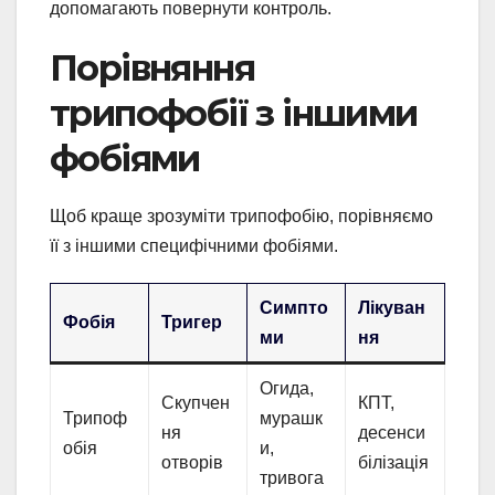
допомагають повернути контроль.
Порівняння
трипофобії з іншими
фобіями
Щоб краще зрозуміти трипофобію, порівняємо
її з іншими специфічними фобіями.
Симпто
Лікуван
Фобія
Тригер
ми
ня
Огида,
Скупчен
КПТ,
Трипоф
мурашк
ня
десенси
обія
и,
отворів
білізація
тривога