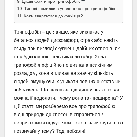
Цікаві факти про трипофобію
Типові помилки в уявленнях про трипофобію
Коли звертатися до фахівця?
Трипофобія – це явище, яке викликає у
багатьох людей дискомфорт, страх або навіть
огиду при вигляді скупчень дрібних отворів, як-
от у бджолиних стільниках чи губці. Хоча
трипофобія офіційно не визнана психічним
розладом, вона впливає на значну кількість
людей, змушуючи їх уникати певних об’єктів чи
зображень. Що викликає цю дивну реакцію, чи
можна її подолати, і чому вона так поширена? У
цій статті ми розберемо все про трипофобію:
від її природи до способів справитися з
неприємними відчуттями. Готові зазирнути в цю
незвичайну тему? Тоді поїхали!