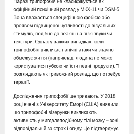
Наразі трипофобія не класифікується як
офіційний психічний розлад у МКХ-11 чи DSM-5.
Вона вважається специфічною фобією або
проявом підвищеної чутливості до візуальних
стимулів, подібно до реакції на різкі звуки чи
текстури. Однак у важких випадках, коли
трипофобія викликає панічні атаки чи значно
обмежує життя (наприклад, людина не може
користуватися губкою чи їсти певні продукти), її
розглядають як тривожний розлад, що потребує
терапії.
Дослідження трипофобії ще тривають. У 2018
році вчені з Університету Еморі (США) виявили,
що трипофобні візерунки викликають
активність у мигдалеподібному тілі мозку – зоні,
відповідальній за страх і огиду. Це підтверджує,