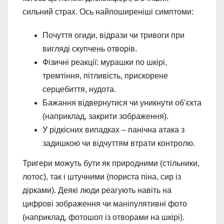
сильний страх. Ось найпоширеніші симптоми:
Почуття огиди, відрази чи тривоги при
вигляді скупчень отворів.
Фізичні реакції: мурашки по шкірі,
тремтіння, пітливість, прискорене
серцебиття, нудота.
Бажання відвернутися чи уникнути об’єкта
(наприклад, закрити зображення).
У рідкісних випадках – панічна атака з
задишкою чи відчуттям втрати контролю.
Тригери можуть бути як природними (стільники,
лотос), так і штучними (пориста піна, сир із
дірками). Деякі люди реагують навіть на
цифрові зображення чи маніпулятивні фото
(наприклад, фотошоп із отворами на шкірі).