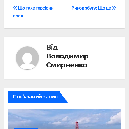
Навігація
Що таке торсіонні
Ринок збуту: Що це
поля
записів
Від
Володимир
Смирненко
Пов’язаний запис