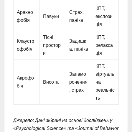
КПТ,
Арахно
Страх,
Павуки
експози
фобія
паніка
ція
Тісні
КПТ,
Клаустр
Задишк
простор
релакса
офобія
а, паніка
и
ція
КПТ,
Запамо
віртуаль
Акрофо
Висота
рочення
на
бія
, страх
реальніс
ть
Джерело: Дані зібрані на основі досліджень у
«Psychological Science» та «Journal of Behavior