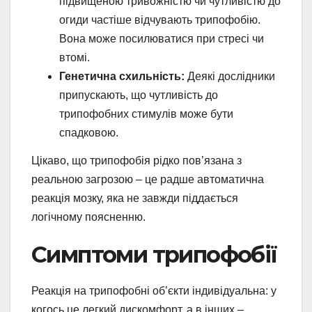
підвищеною тривожністю чи чутливістю до
огиди частіше відчувають трипофобію.
Вона може посилюватися при стресі чи
втомі.
Генетична схильність:
Деякі дослідники
припускають, що чутливість до
трипофобних стимулів може бути
спадковою.
Цікаво, що трипофобія рідко пов’язана з
реальною загрозою – це радше автоматична
реакція мозку, яка не завжди піддається
логічному поясненню.
Симптоми трипофобії
Реакція на трипофобні об’єкти індивідуальна: у
когось це легкий дискомфорт, а в інших –