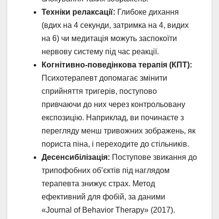
Техніки релаксації:
Глибоке дихання
(вдих на 4 секунди, затримка на 4, видих
на 6) чи медитація можуть заспокоїти
нервову систему під час реакції.
Когнітивно-поведінкова терапія (КПТ):
Психотерапевт допомагає змінити
сприйняття тригерів, поступово
привчаючи до них через контрольовану
експозицію. Наприклад, ви починаєте з
перегляду менш тривожних зображень, як
пориста піна, і переходите до стільників.
Десенсибілізація:
Поступове звикання до
трипофобних об’єктів під наглядом
терапевта знижує страх. Метод
ефективний для фобій, за даними
«Journal of Behavior Therapy» (2017).