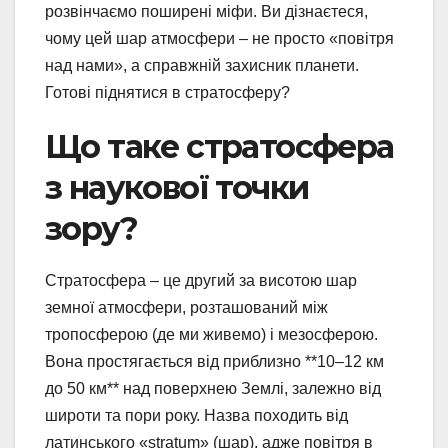
розвінчаємо поширені міфи. Ви дізнаєтеся,
чому цей шар атмосфери – не просто «повітря
над нами», а справжній захисник планети.
Готові піднятися в стратосферу?
Що таке стратосфера
з наукової точки
зору?
Стратосфера – це другий за висотою шар
земної атмосфери, розташований між
тропосферою (де ми живемо) і мезосферою.
Вона простягається від приблизно **10–12 км
до 50 км** над поверхнею Землі, залежно від
широти та пори року. Назва походить від
латинського «stratum» (шар), адже повітря в