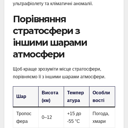
ультрафіолету та кліматичні аномалії.
Порівняння
стратосфери з
іншими шарами
атмосфери
Щоб краще зрозуміти місце стратосфери,
порівняємо її з іншими шарами атмосфери.
Висота
Темпер
Особли
Шар
(км)
атура
вості
Тропос
+15 до
Погода,
0–12
фера
-55 °C
хмари