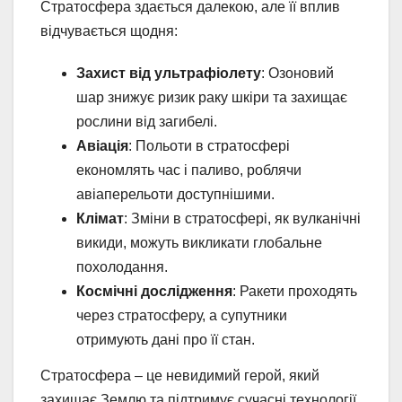
Стратосфера здається далекою, але її вплив
відчувається щодня:
Захист від ультрафіолету
: Озоновий
шар знижує ризик раку шкіри та захищає
рослини від загибелі.
Авіація
: Польоти в стратосфері
економлять час і паливо, роблячи
авіаперельоти доступнішими.
Клімат
: Зміни в стратосфері, як вулканічні
викиди, можуть викликати глобальне
похолодання.
Космічні дослідження
: Ракети проходять
через стратосферу, а супутники
отримують дані про її стан.
Стратосфера – це невидимий герой, який
захищає Землю та підтримує сучасні технології.