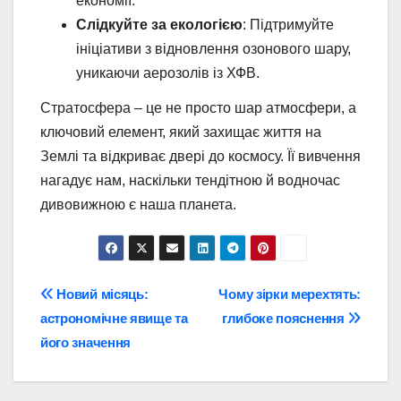
економії.
Слідкуйте за екологією
: Підтримуйте
ініціативи з відновлення озонового шару,
уникаючи аерозолів із ХФВ.
Стратосфера – це не просто шар атмосфери, а
ключовий елемент, який захищає життя на
Землі та відкриває двері до космосу. Її вивчення
нагадує нам, наскільки тендітною й водночас
дивовижною є наша планета.
Навігація
Новий місяць:
Чому зірки мерехтять:
астрономічне явище та
глибоке пояснення
записів
його значення