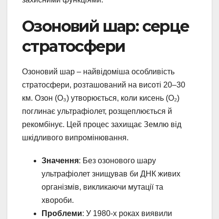
Озоновий шар: серце
стратосфери
Озоновий шар – найвідоміша особливість
стратосфери, розташований на висоті 20–30
км. Озон (O₃) утворюється, коли кисень (O₂)
поглинає ультрафіолет, розщеплюється й
рекомбінує. Цей процес захищає Землю від
шкідливого випромінювання.
Значення
: Без озонового шару
ультрафіолет знищував би ДНК живих
організмів, викликаючи мутації та
хвороби.
Проблеми
: У 1980-х роках виявили