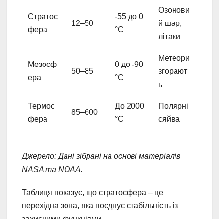
Озонови
Стратос
-55 до 0
12–50
й шар,
фера
°C
літаки
Метеори
Мезосф
0 до -90
50–85
згорают
ера
°C
ь
Термос
До 2000
Полярні
85–600
фера
°C
сяйва
Джерело: Дані зібрані на основі матеріалів
NASA та NOAA.
Таблиця показує, що стратосфера – це
перехідна зона, яка поєднує стабільність із
захисними функціями.