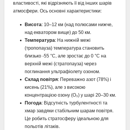
властивості, які відрізняють її від інших шарів
атмосфери. Ось основні характеристики:
Висота
: 10–12 км (над полюсами нижче,
над екватором вище) до 50 км.
Температура
: На нижній межі
(тропопауза) температура становить
близько -55 °C, але зростає до 0 °C на
верхній межі (стратопауза) через
поглинання ультрафіолету озоном.
Склад повітря
: Переважно азот (78%) і
кисень (21%), але з високою
концентрацією озону (O₃) у шарі 20–30 км.
Погода
: Відсутність турбулентності та
хмар завдяки стабільним шарам повітря.
Це робить стратосферу ідеальною для
польотів літаків.