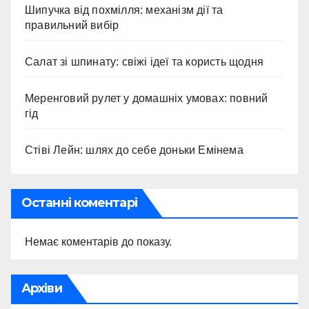
Шипучка від похмілля: механізм дії та
правильний вибір
Салат зі шпинату: свіжі ідеї та користь щодня
Меренговий рулет у домашніх умовах: повний
гід
Стіві Лейн: шлях до себе доньки Емінема
Останні коментарі
Немає коментарів до показу.
Архіви