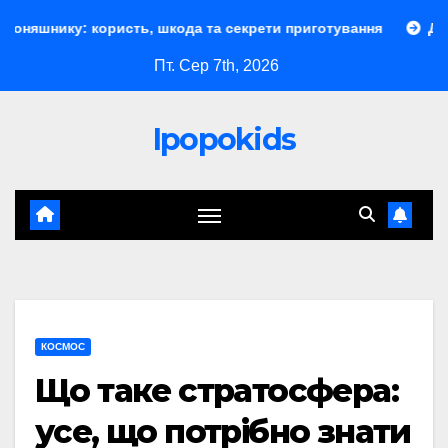
Перейти
ористь, шкода та секрети приготування
Документообіг у
до
Пт. Сер 7th, 2026
контенту
Ipopokids
КОСМОС
Що таке стратосфера:
усе, що потрібно знати