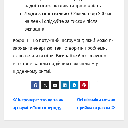
надмір може викликати тривожність.
Люди з гіпертонією
: Обмежте до 200 мг
на день і слідкуйте за тиском після
вживання.
Кофеїн – це потужний інструмент, який може як
зарядити енергією, так і створити проблеми,
якщо не знати міри. Вживайте його розумно, і
він стане вашим надійним помічником у
щоденному ритмі.
Навігація
Інтроверт: хто це та як
Які вітаміни можна
зрозуміти їхню природу
приймати разом
записів