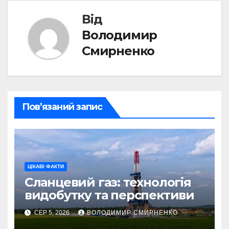
Від
Володимир
Смирненко
Пов’язаний запис
ЦІКАВІ ФАКТИ
Сланцевий газ: технологія
видобутку та перспективи
СЕР 5, 2026
ВОЛОДИМИР СМИРНЕНКО