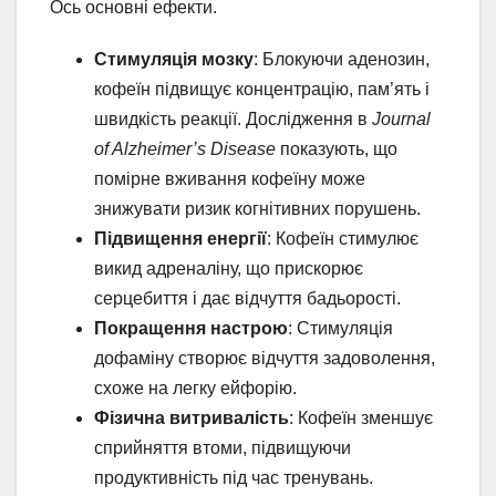
Ось основні ефекти.
Стимуляція мозку
: Блокуючи аденозин,
кофеїн підвищує концентрацію, пам’ять і
швидкість реакції. Дослідження в
Journal
of Alzheimer’s Disease
показують, що
помірне вживання кофеїну може
знижувати ризик когнітивних порушень.
Підвищення енергії
: Кофеїн стимулює
викид адреналіну, що прискорює
серцебиття і дає відчуття бадьорості.
Покращення настрою
: Стимуляція
дофаміну створює відчуття задоволення,
схоже на легку ейфорію.
Фізична витривалість
: Кофеїн зменшує
сприйняття втоми, підвищуючи
продуктивність під час тренувань.