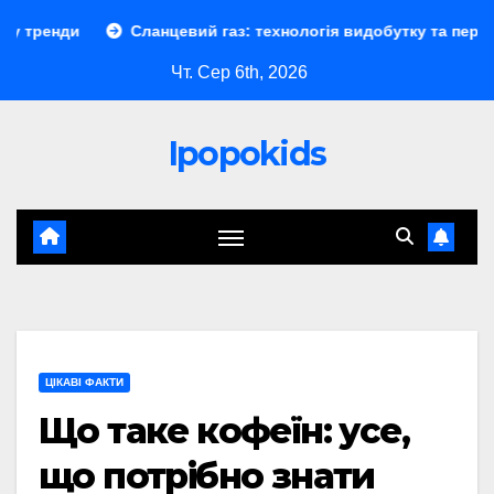
Перейти
Сланцевий газ: технологія видобутку та перспективи
до
Чт. Сер 6th, 2026
контенту
Ipopokids
ЦІКАВІ ФАКТИ
Що таке кофеїн: усе,
що потрібно знати