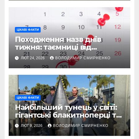
ЦІКАВІ ФАКТИ
Походження назв днів
тижня: таємниці від
Вавилону до Русі
ЛЮТ 24, 2026
ВОЛОДИМИР СМИРНЕНКО
ЦІКАВІ ФАКТИ
Найбільший тунець у світі:
гігантські блакитноперці та
легендарні рекорди
ЛЮТ 9, 2026
ВОЛОДИМИР СМИРНЕНКО