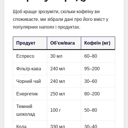
Щоб краще зрозуміти, скільки кофеїну ви
споживаєте, ми зібрали дані про його вміст у
популярних напоях і продуктах.
Продукт
Об’єм/вага
Кофеїн (мг)
Еспресо
30 мл
60–80
Фільтр-кава
240 мл
95–200
Чорний чай
240 мл
30–60
Енергетик
250 мл
80–200
Темний
100 г
50–80
шоколад
Кола
330 мл
30–40