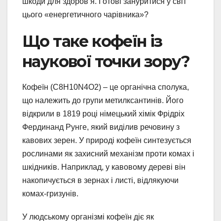
шкоди для здоров’я. Готові зануритися у світ
цього «енергетичного чарівника»?
Що таке кофеїн із
наукової точки зору?
Кофеїн (C8H10N4O2) – це органічна сполука,
що належить до групи метилксантинів. Його
відкрили в 1819 році німецький хімік Фрідріх
Фердинанд Рунге, який виділив речовину з
кавових зерен. У природі кофеїн синтезується
рослинами як захисний механізм проти комах і
шкідників. Наприклад, у кавовому дереві він
накопичується в зернах і листі, відлякуючи
комах-гризунів.
У людському організмі кофеїн діє як