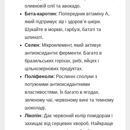
оливковій олії та авокадо.
Бета-каротин:
Попередник вітаміну A,
який підтримує зір і здоров’я шкіри.
Шукайте в моркві, гарбузі, бататі та
шпинаті.
Селен:
Мікроелемент, який активує
антиоксидантні ферменти. Багато в
бразильських горіхах, рибі, яйцях і
цільнозернових продуктах.
Поліфеноли:
Рослинні сполуки з
потужними антиоксидантними
властивостями. Їх багато в ягодах,
зеленому чаї, червоному вині та темному
шоколаді.
Лікопін:
Дає червоний колір помідорам і
захищає від серцевих хвороб. Найкраще