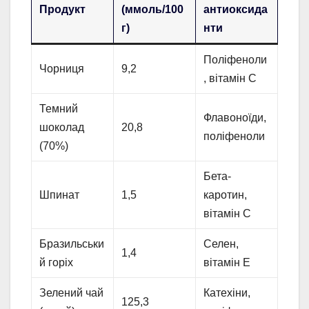
Продукт
(ммоль/100
антиоксида
г)
нти
Поліфеноли
Чорниця
9,2
, вітамін C
Темний
Флавоноїди,
шоколад
20,8
поліфеноли
(70%)
Бета-
Шпинат
1,5
каротин,
вітамін C
Бразильськи
Селен,
1,4
й горіх
вітамін E
Зелений чай
Катехіни,
125,3