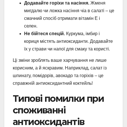
Додавайте горіхи та насіння.
Жменя
мигдалю чи ложка насіння чіа в салаті – це
смачний спосіб отримати вітамін E і
селен.
Не бійтеся спецій.
Куркума, імбир і
кориця містять антиоксиданти. Додавайте
їх у страви чи напої для смаку та користі.
Ці зміни зроблять ваше харчування не лише
корисним, а й яскравим. Наприклад, салат із
шпинату, помідорів, авокадо та горіхів – це
справжній антиоксидантний коктейль!
Типові помилки при
споживанні
антиоксидантів