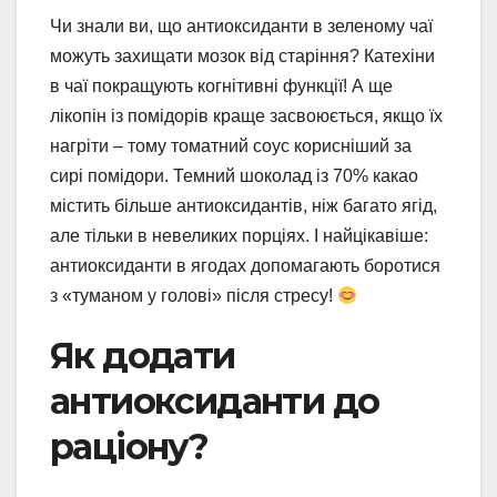
Чи знали ви, що антиоксиданти в зеленому чаї
можуть захищати мозок від старіння? Катехіни
в чаї покращують когнітивні функції! А ще
лікопін із помідорів краще засвоюється, якщо їх
нагріти – тому томатний соус корисніший за
сирі помідори. Темний шоколад із 70% какао
містить більше антиоксидантів, ніж багато ягід,
але тільки в невеликих порціях. І найцікавіше:
антиоксиданти в ягодах допомагають боротися
з «туманом у голові» після стресу!
Як додати
антиоксиданти до
раціону?