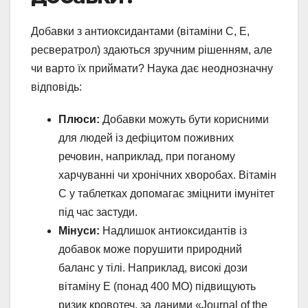
Добавки з антиоксидантами (вітаміни C, E,
ресвератрол) здаються зручним рішенням, але
чи варто їх приймати? Наука дає неоднозначну
відповідь:
Плюси:
Добавки можуть бути корисними
для людей із дефіцитом поживних
речовин, наприклад, при поганому
харчуванні чи хронічних хворобах. Вітамін
C у таблетках допомагає зміцнити імунітет
під час застуди.
Мінуси:
Надлишок антиоксидантів із
добавок може порушити природний
баланс у тілі. Наприклад, високі дози
вітаміну E (понад 400 МО) підвищують
ризик кровотеч, за даними «Journal of the