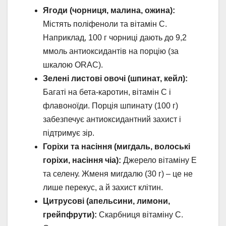
Ягоди (чорниця, малина, ожина):
Містять поліфеноли та вітамін C.
Наприклад, 100 г чорниці дають до 9,2
ммоль антиоксидантів на порцію (за
шкалою ORAC).
Зелені листові овочі (шпинат, кейл):
Багаті на бета-каротин, вітамін C і
флавоноїди. Порція шпинату (100 г)
забезпечує антиоксидантний захист і
підтримує зір.
Горіхи та насіння (мигдаль, волоські
горіхи, насіння чіа):
Джерело вітаміну E
та селену. Жменя мигдалю (30 г) – це не
лише перекус, а й захист клітин.
Цитрусові (апельсини, лимони,
грейпфрути):
Скарбниця вітаміну C.