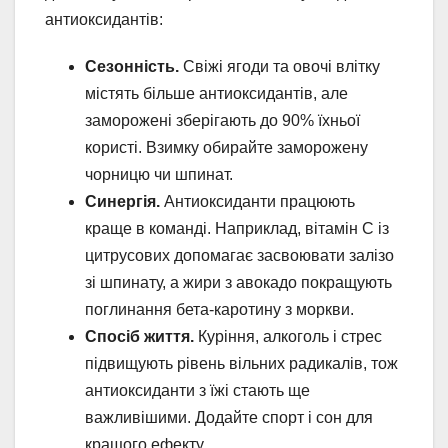
антиоксидантів:
Сезонність.
Свіжі ягоди та овочі влітку
містять більше антиоксидантів, але
заморожені зберігають до 90% їхньої
користі. Взимку обирайте заморожену
чорницю чи шпинат.
Синергія.
Антиоксиданти працюють
краще в команді. Наприклад, вітамін C із
цитрусових допомагає засвоювати залізо
зі шпинату, а жири з авокадо покращують
поглинання бета-каротину з моркви.
Спосіб життя.
Куріння, алкоголь і стрес
підвищують рівень вільних радикалів, тож
антиоксиданти з їжі стають ще
важливішими. Додайте спорт і сон для
кращого ефекту.