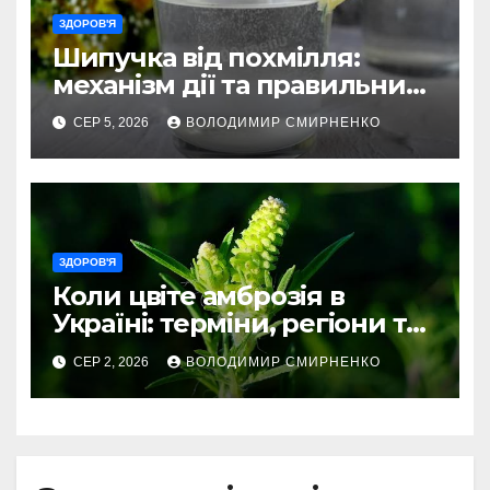
ЗДОРОВ'Я
Шипучка від похмілля:
механізм дії та правильний
вибір
СЕР 5, 2026
ВОЛОДИМИР СМИРНЕНКО
ЗДОРОВ'Я
Коли цвіте амброзія в
Україні: терміни, регіони та
ризики
СЕР 2, 2026
ВОЛОДИМИР СМИРНЕНКО