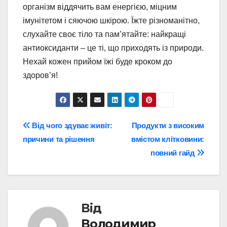
організм віддячить вам енергією, міцним
імунітетом і сяючою шкірою. Їжте різноманітно,
слухайте своє тіло та пам’ятайте: найкращі
антиоксиданти – це ті, що приходять із природи.
Нехай кожен прийом їжі буде кроком до
здоров’я!
Навігація
Від чого здуває живіт:
Продукти з високим
причини та рішення
вмістом клітковини:
записів
повний гайд
Від
Володимир