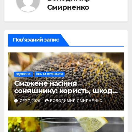
Смирненко
Пов’язаний запис
ЗДОРОВ'Я
ЇЖА ТА КУЛІНАРІЯ
Смажене насіння
соняшнику: користь, шкода
та секрети приготування
СЕР 7, 2026
ВОЛОДИМИР СМИРНЕНКО