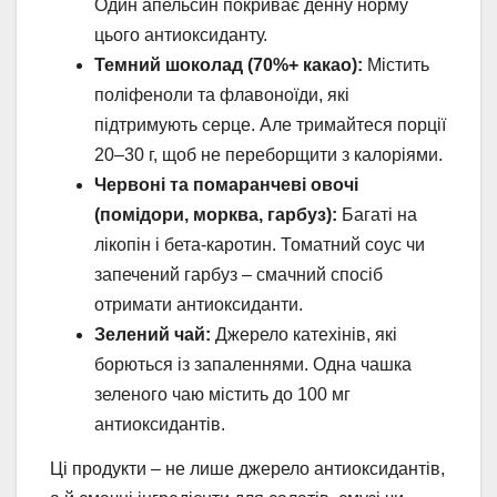
Один апельсин покриває денну норму
цього антиоксиданту.
Темний шоколад (70%+ какао):
Містить
поліфеноли та флавоноїди, які
підтримують серце. Але тримайтеся порції
20–30 г, щоб не переборщити з калоріями.
Червоні та помаранчеві овочі
(помідори, морква, гарбуз):
Багаті на
лікопін і бета-каротин. Томатний соус чи
запечений гарбуз – смачний спосіб
отримати антиоксиданти.
Зелений чай:
Джерело катехінів, які
борються із запаленнями. Одна чашка
зеленого чаю містить до 100 мг
антиоксидантів.
Ці продукти – не лише джерело антиоксидантів,