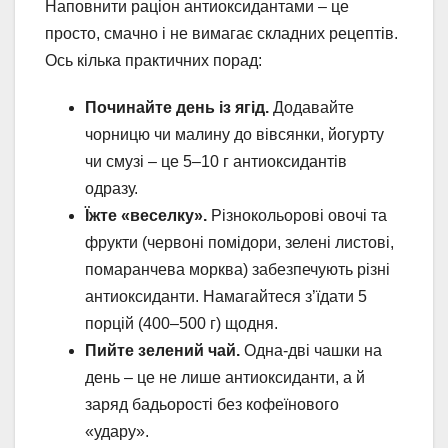
Наповнити раціон антиоксидантами – це
просто, смачно і не вимагає складних рецептів.
Ось кілька практичних порад:
Починайте день із ягід.
Додавайте
чорницю чи малину до вівсянки, йогурту
чи смузі – це 5–10 г антиоксидантів
одразу.
Їжте «веселку».
Різнокольорові овочі та
фрукти (червоні помідори, зелені листові,
помаранчева морква) забезпечують різні
антиоксиданти. Намагайтеся з’їдати 5
порцій (400–500 г) щодня.
Пийте зелений чай.
Одна-дві чашки на
день – це не лише антиоксиданти, а й
заряд бадьорості без кофеїнового
«удару».