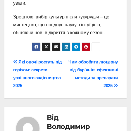
уваги.
Зрештою, вибір культур після кукурудзи – це
мистецтво, що поєднує науку з інтуїцією,
обіцяючи нові відкриття в кожному сезоні.
Навігація
Які овочі ростуть під
Чим обробити люцерну
горіхом: секрети
від бур’янів: ефективні
записів
успішного садівництва
методи та препарати
2025
2025
Від
Володимир