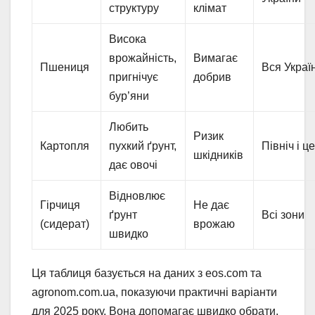
структуру
клімат
Висока
врожайність,
Вимагає
Пшениця
Вся Украї
пригнічує
добрив
бур’яни
Любить
Ризик
Картопля
пухкий ґрунт,
Північ і ц
шкідників
дає овочі
Відновлює
Гірчиця
Не дає
ґрунт
Всі зони
(сидерат)
врожаю
швидко
Ця таблиця базується на даних з eos.com та
agronom.com.ua, показуючи практичні варіанти
для 2025 року. Вона допомагає швидко обрати,