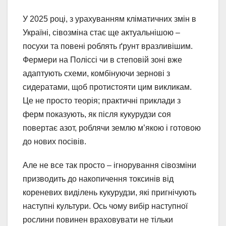
У 2025 році, з урахуванням кліматичних змін в
Україні, сівозміна стає ще актуальнішою –
посухи та повені роблять ґрунт вразливішим.
Фермери на Поліссі чи в степовій зоні вже
адаптують схеми, комбінуючи зернові з
сидератами, щоб протистояти цим викликам.
Це не просто теорія; практичні приклади з
ферм показують, як після кукурудзи соя
повертає азот, роблячи землю м’якою і готовою
до нових посівів.
Але не все так просто – ігнорування сівозміни
призводить до накопичення токсинів від
кореневих виділень кукурудзи, які пригнічують
наступні культури. Ось чому вибір наступної
рослини повинен враховувати не тільки