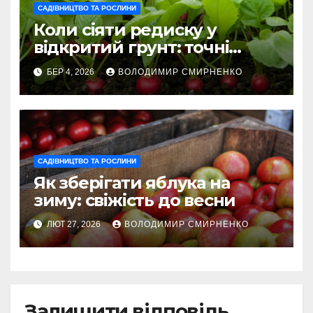
САДІВНИЦТВО ТА РОСЛИНИ
Коли сіяти редиску у
відкритий грунт: точні
терміни 2026
БЕР 4, 2026
ВОЛОДИМИР СМИРНЕНКО
САДІВНИЦТВО ТА РОСЛИНИ
Як зберігати яблука на
зиму: свіжість до весни
ЛЮТ 27, 2026
ВОЛОДИМИР СМИРНЕНКО
Залишити відповідь