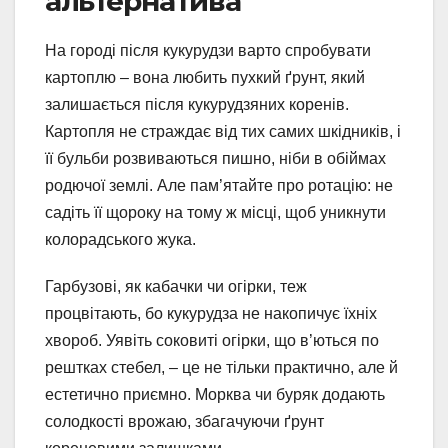
альтернатива
На городі після кукурудзи варто спробувати
картоплю – вона любить пухкий ґрунт, який
залишається після кукурудзяних коренів.
Картопля не страждає від тих самих шкідників, і
її бульби розвиваються пишно, ніби в обіймах
родючої землі. Але пам’ятайте про ротацію: не
садіть її щороку на тому ж місці, щоб уникнути
колорадського жука.
Гарбузові, як кабачки чи огірки, теж
процвітають, бо кукурудза не накопичує їхніх
хвороб. Уявіть соковиті огірки, що в’ються по
рештках стебел, – це не тільки практично, але й
естетично приємно. Морква чи буряк додають
солодкості врожаю, збагачуючи ґрунт