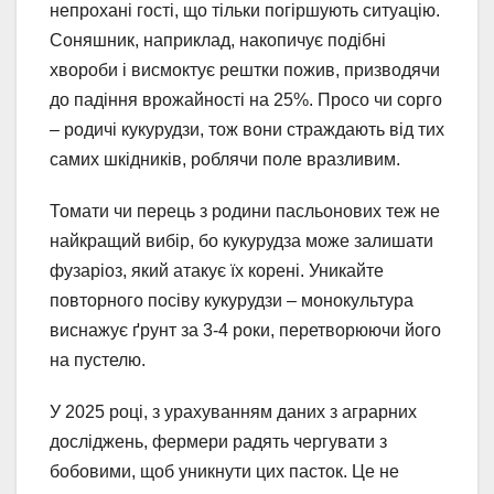
непрохані гості, що тільки погіршують ситуацію.
Соняшник, наприклад, накопичує подібні
хвороби і висмоктує рештки пожив, призводячи
до падіння врожайності на 25%. Просо чи сорго
– родичі кукурудзи, тож вони страждають від тих
самих шкідників, роблячи поле вразливим.
Томати чи перець з родини пасльонових теж не
найкращий вибір, бо кукурудза може залишати
фузаріоз, який атакує їх корені. Уникайте
повторного посіву кукурудзи – монокультура
виснажує ґрунт за 3-4 роки, перетворюючи його
на пустелю.
У 2025 році, з урахуванням даних з аграрних
досліджень, фермери радять чергувати з
бобовими, щоб уникнути цих пасток. Це не