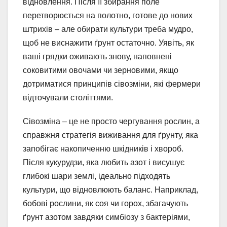
відновлення. Після її збирання поле
перетворюється на полотно, готове до нових
штрихів – але обирати культури треба мудро,
щоб не виснажити ґрунт остаточно. Уявіть, як
ваші грядки оживають знову, наповнені
соковитими овочами чи зерновими, якщо
дотриматися принципів сівозміни, які фермери
відточували століттями.
Сівозміна – це не просто чергування рослин, а
справжня стратегія виживання для ґрунту, яка
запобігає накопиченню шкідників і хвороб.
Після кукурудзи, яка любить азот і висушує
глибокі шари землі, ідеально підходять
культури, що відновлюють баланс. Наприклад,
бобові рослини, як соя чи горох, збагачують
ґрунт азотом завдяки симбіозу з бактеріями,