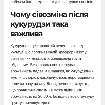
роблячи його родючішим для наступних посівів.
Чому сівозміна після
кукурудзи така
важлива
Кукурудза – це справжній велетень серед
культур, що поглинає калій, фосфор і азот у
величезних кількостях, залишаючи ґрунт
збідненим. Без правильного чергування
врожайність падає, а шкідники, як кукурудзяний
жук чи фузаріоз, накопичуються, перетворюючи
поле на зону ризику. Дослідження показують,
що правильна сівозміна може підвищити
врожайність на 20-30%, бо відновлює структуру
ґрунту і зменшує ерозію.