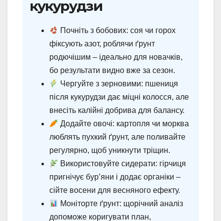
кукурудзи
Почніть з бобових: соя чи горох
фіксують азот, роблячи ґрунт
родючішим – ідеально для новачків,
бо результати видно вже за сезон.
Чергуйте з зерновими: пшениця
після кукурудзи дає міцні колосся, але
внесіть калійні добрива для балансу.
Додайте овочі: картопля чи морква
люблять пухкий ґрунт, але поливайте
регулярно, щоб уникнути тріщин.
Використовуйте сидерати: гірчиця
пригнічує бур’яни і додає органіки –
сійте восени для весняного ефекту.
Моніторте ґрунт: щорічний аналіз
допоможе коригувати план,