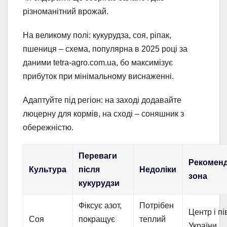
різноманітний врожай.
На великому полі: кукурудза, соя, ріпак,
пшениця – схема, популярна в 2025 році за
даними tetra-agro.com.ua, бо максимізує
прибуток при мінімальному виснаженні.
Адаптуйте під регіон: на заході додавайте
люцерну для кормів, на сході – соняшник з
обережністю.
Переваги
Рекомен
Культура
після
Недоліки
зона
кукурудзи
Фіксує азот,
Потрібен
Центр і п
Соя
покращує
теплий
України