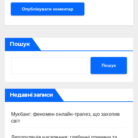
Пошук
Пошук
Недавні записи
Мукбанг: феномен онлайн-трапез, що захопив
світ
Депопуляція населення: глибинні причини та