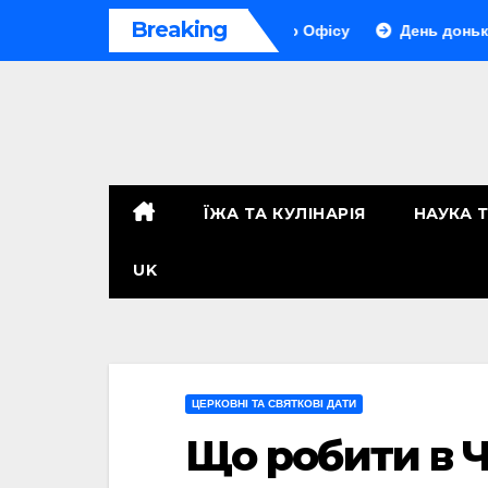
Перейти
Breaking
 «Хантера» від фронту до Офісу
День доньки в Україні: 
до
контенту
ЇЖА ТА КУЛІНАРІЯ
НАУКА 
UK
ЦЕРКОВНІ ТА СВЯТКОВІ ДАТИ
Що робити в Ч