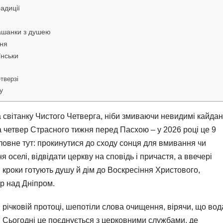
адиції
рашанки з душею
ння
їнськи
тверзі
у
на світанку Чистого Четверга, ніби змиваючи невидимі кайда
а четвер Страсного тижня перед Пасхою – у 2026 році це 9
оловне тут: прокинутися до сходу сонця для вмивання чи
оселі, відвідати церкву на сповідь і причастя, а ввечері
і кроки готують душу й дім до Воскресіння Христового,
ер над Дніпром.
 в річковій протоці, шепотіли слова очищення, вірячи, що вод
у. Сьогодні це поєднується з церковними службами, де