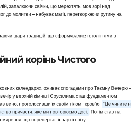
ій, запалюючи свічки, що мерехтять, мов зорі над
ог до молитви – набуває магії, перетворюючи рутину на
ваючи шари традицій, що сформувалися століттями в
ійний корінь Чистого
рковних календарях, оживає спогадами про Таємну Вечерю 
 вечір у верхній кімнаті Єрусалима став фундаментом
ав вино, проголосивши їх своїм тілом і кров’ю.
“Це чините 
їнство причастя, яке ми повторюємо досі.
Потім став на
смирення, що перевертає ієрархії світу.