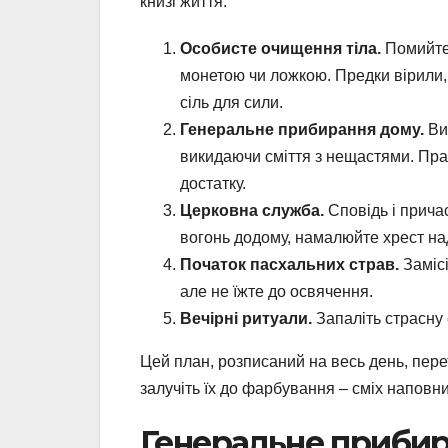
книзі життя.
Особисте очищення тіла.
Помийтес
монетою чи ложкою. Предки вірили, 
сіль для сили.
Генеральне прибирання дому.
Вим
викидаючи сміття з нещастями. Прат
достатку.
Церковна служба.
Сповідь і причас
вогонь додому, намалюйте хрест на
Початок пасхальних страв.
Замісі
але не їжте до освячення.
Вечірні ритуали.
Запаліть страсну с
Цей план, розписаний на весь день, пер
залучіть їх до фарбування – сміх наповни
Генеральне прибир