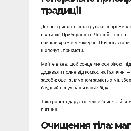
традиції
Двері скриплять, пил кружляє в променях
святиню. Прибирання в Чистий Четвер – н
очищав храм від комерції. Почніть з гори
шепочуть прикмети.
Мийте вікна, щоб сонце лилося рікою, пі
додавали полин від комах, на Галичині –
засоби: оцет з лимоном замість хімії, збе
брудний посуд наніч кличе біду.
Така робота дарує не лише блиск, а й вн
п’ятниці.
Очищення тіла: маг