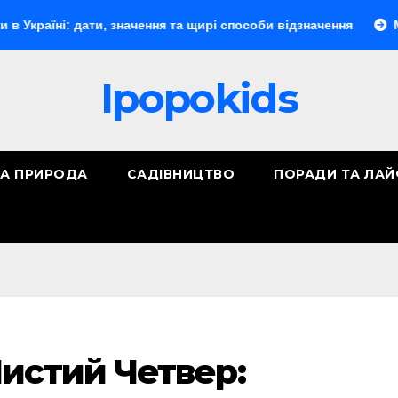
дати, значення та щирі способи відзначення
Мукбанг: фен
Ipopokids
ТА ПРИРОДА
САДІВНИЦТВО
ПОРАДИ ТА ЛА
истий Четвер: