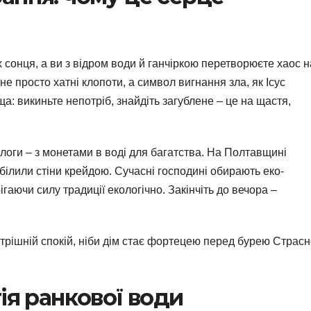
 сонця, а ви з відром води й ганчіркою перетворюєте хаос н
е просто хатні клопоти, а символ вигнання зла, як Ісус
ща: викиньте непотріб, знайдіть загублене – це на щастя,
длоги – з монетами в воді для багатства. На Полтавщині
 білили стіни крейдою. Сучасні господині обирають еко-
рігаючи силу традиції екологічно. Закінчіть до вечора –
утрішній спокій, ніби дім стає фортецею перед бурею Страсн
ія ранкової води