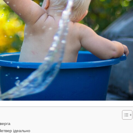
тверга
Четвер ідеально