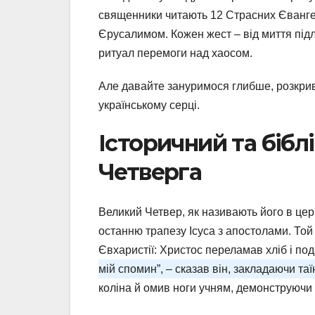
священники читають 12 Страсних Євангел
Єрусалимом. Кожен жест – від миття підл
ритуал перемоги над хаосом.
Але давайте зануримося глибше, розкри
українському серці.
Історичний та бібл
Четверга
Великий Четвер, як називають його в це
останню трапезу Ісуса з апостолами. Той
Євхаристії: Христос переламав хліб і под
мій спомин”, – сказав він, закладаючи та
коліна й омив ноги учням, демонструючи 