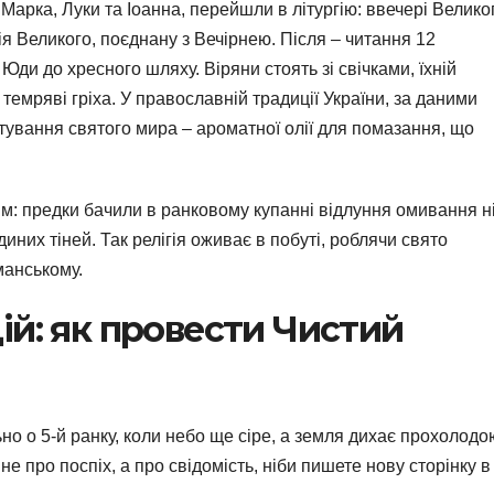
, Марка, Луки та Іоанна, перейшли в літургію: ввечері Велико
я Великого, поєднану з Вечірнею. Після – читання 12
Юди до хресного шляху. Віряни стоять зі свічками, їхній
темряві гріха. У православній традиції України, за даними
отування святого мира – ароматної олії для помазання, що
им: предки бачили в ранковому купанні відлуння омивання н
них тіней. Так релігія оживає в побуті, роблячи свято
манському.
ій: як провести Чистий
ьно о 5-й ранку, коли небо ще сіре, а земля дихає прохолодо
не про поспіх, а про свідомість, ніби пишете нову сторінку в