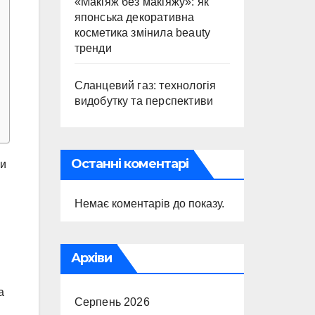
«Макіяж без макіяжу»: як
японська декоративна
косметика змінила beauty
тренди
Сланцевий газ: технологія
видобутку та перспективи
Останні коментарі
ни
Немає коментарів до показу.
Архіви
а
Серпень 2026