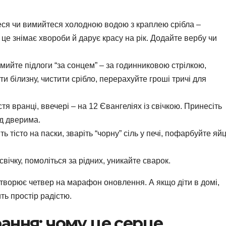
я чи вимийтеся холодною водою з краплею срібла –
це знімає хвороби й дарує красу на рік. Додайте вербу чи
ийте підлоги “за сонцем” – за годинниковою стрілкою,
и білизну, чистити срібло, перерахуйте гроші тричі для
тя вранці, ввечері – на 12 Євангеліях із свічкою. Принесіть
д дверима.
ть тісто на паски, зваріть “чорну” сіль у печі, пофарбуйте яйц
вічку, помоліться за рідних, уникайте сварок.
етворює четвер на марафон оновлення. А якщо діти в домі,
ть простір радістю.
ання: чому це серце