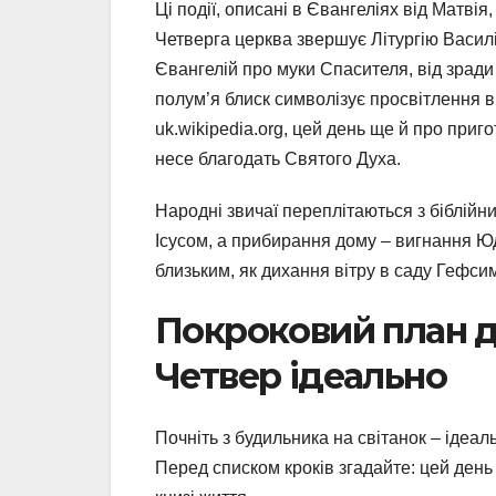
Ці події, описані в Євангеліях від Матвія
Четверга церква звершує Літургію Василі
Євангелій про муки Спасителя, від зради 
полум’я блиск символізує просвітлення в 
uk.wikipedia.org, цей день ще й про приг
несе благодать Святого Духа.
Народні звичаї переплітаються з біблійн
Ісусом, а прибирання дому – вигнання Юди
близьким, як дихання вітру в саду Гефси
Покроковий план д
Четвер ідеально
Почніть з будильника на світанок – ідеал
Перед списком кроків згадайте: цей день 