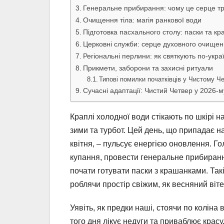
Генеральне прибирання: чому це серце тр
Очищення тіла: магія ранкової води
Підготовка пасхального столу: паски та к
Церковні служби: серце духовного очище
Регіональні перлини: як святкують по-укра
Прикмети, заборони та захисні ритуали
Типові помилки початківців у Чистому Че
Сучасні адаптації: Чистий Четвер у 2026-м
Краплі холодної води стікають по шкірі 
зими та турбот. Цей день, що припадає н
квітня, – пульсує енергією оновлення. Г
купання, провести генеральне прибирання 
почати готувати паски з крашанками. Так
роблячи простір свіжим, як весняний віт
Уявіть, як предки наші, стоячи по коліна
того дня лікує недуги та приваблює крас