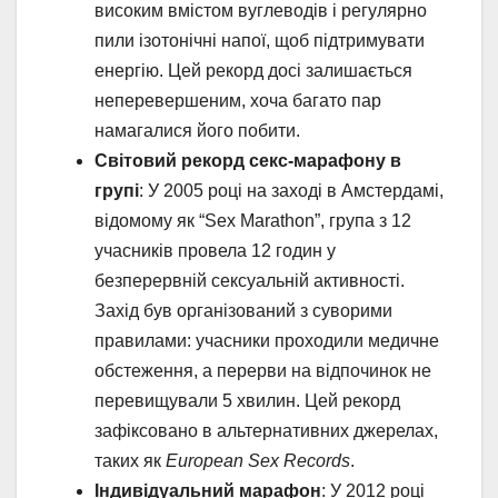
високим вмістом вуглеводів і регулярно
пили ізотонічні напої, щоб підтримувати
енергію. Цей рекорд досі залишається
неперевершеним, хоча багато пар
намагалися його побити.
Світовий рекорд секс-марафону в
групі
: У 2005 році на заході в Амстердамі,
відомому як “Sex Marathon”, група з 12
учасників провела 12 годин у
безперервній сексуальній активності.
Захід був організований з суворими
правилами: учасники проходили медичне
обстеження, а перерви на відпочинок не
перевищували 5 хвилин. Цей рекорд
зафіксовано в альтернативних джерелах,
таких як
European Sex Records
.
Індивідуальний марафон
: У 2012 році