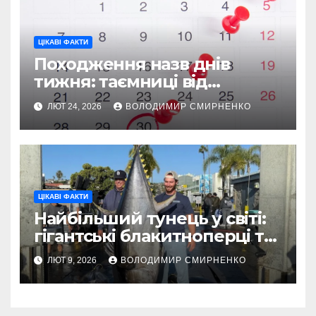
ЦІКАВІ ФАКТИ
Походження назв днів
тижня: таємниці від
Вавилону до Русі
ЛЮТ 24, 2026
ВОЛОДИМИР СМИРНЕНКО
ЦІКАВІ ФАКТИ
Найбільший тунець у світі:
гігантські блакитноперці та
легендарні рекорди
ЛЮТ 9, 2026
ВОЛОДИМИР СМИРНЕНКО