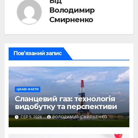
Від
Володимир
Смирненко
Пов’язаний запис
ЦІКАВІ ФАКТИ
Сланцевий газ: технологія
видобутку та перспективи
СЕР 5, 2026
ВОЛОДИМИР СМИРНЕНКО