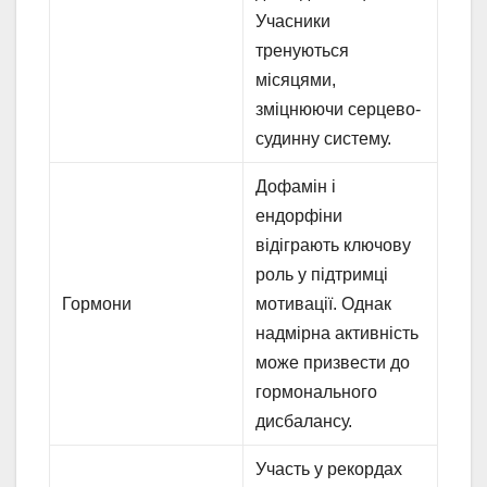
Учасники
тренуються
місяцями,
зміцнюючи серцево-
судинну систему.
Дофамін і
ендорфіни
відіграють ключову
роль у підтримці
Гормони
мотивації. Однак
надмірна активність
може призвести до
гормонального
дисбалансу.
Участь у рекордах