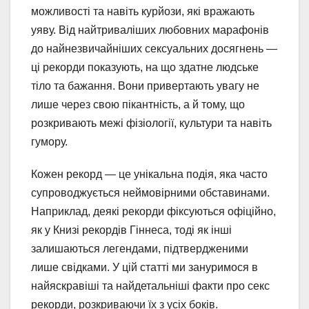
можливості та навіть курйози, які вражають
уяву. Від найтриваліших любовних марафонів
до найнезвичайніших сексуальних досягнень —
ці рекорди показують, на що здатне людське
тіло та бажання. Вони привертають увагу не
лише через свою пікантність, а й тому, що
розкривають межі фізіології, культури та навіть
гумору.
Кожен рекорд — це унікальна подія, яка часто
супроводжується неймовірними обставинами.
Наприклад, деякі рекорди фіксуються офіційно,
як у Книзі рекордів Гіннеса, тоді як інші
залишаються легендами, підтвердженими
лише свідками. У цій статті ми зануримося в
найяскравіші та найдетальніші факти про секс
рекорди, розкриваючи їх з усіх боків.