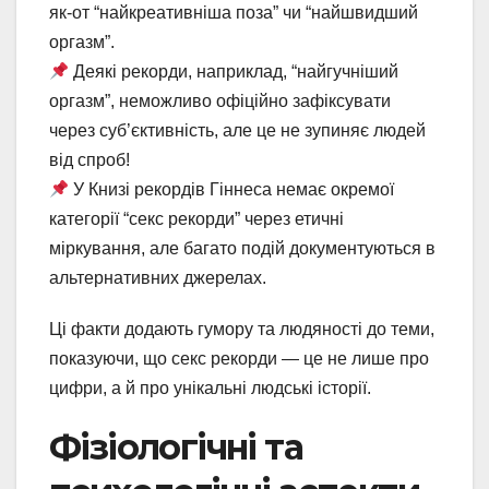
як-от “найкреативніша поза” чи “найшвидший
оргазм”.
Деякі рекорди, наприклад, “найгучніший
оргазм”, неможливо офіційно зафіксувати
через суб’єктивність, але це не зупиняє людей
від спроб!
У Книзі рекордів Гіннеса немає окремої
категорії “секс рекорди” через етичні
міркування, але багато подій документуються в
альтернативних джерелах.
Ці факти додають гумору та людяності до теми,
показуючи, що секс рекорди — це не лише про
цифри, а й про унікальні людські історії.
Фізіологічні та