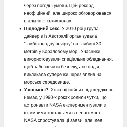
через погодні умови. Цей рекорд
неофіційний, але широко обговорювався
в альпіністських колах.
Підводний секс
: У 2010 році група
дайверів із Австралії організувала
“глибоководну вечірку” на глибині 30
метрів у Кораловому морі. Учасники
використовували спеціальне обладнання,
щоб забезпечити безпеку, але подія
викликала суперечки через вплив на
морське середовище.
У космосі?
: Хоча офіційних підтверджень
немає, у 1990-х роках ходили чутки, що
астронавти NASA експериментували з
інтимними контактами в невагомості.
NASA спростувала ці заяви, але ідея