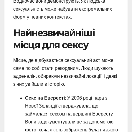
Водночас вони демонструють, як людська
сексуальність може набувати екстремальних
форм у певних контекстах.
Найнезвичайніші
місця для сексу
Місце, де відбувається сексуальний акт, може
саме по собі стати рекордним. Люди шукають
адреналін, обираючи незвичайні локації, і деякі
з них увійшли в історію.
Секс на Евересті
: У 2006 році пара з
Нової Зеландії стверджувала, що
займалася сексом на вершині Евересту.
Вони задокументували це за допомогою
фото, хоча якість зображень була низькою