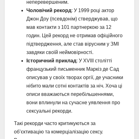
неперевершеним.
Чоловічий рекорд
: У 1999 році актор
Джон Доу (псевдонім) стверджував, що
мав контакти з 101 партнеркою за 12
годин. Цей рекорд не отримав офіційного
підтвердження, але став вірусним у ЗМІ
завдяки своїй неймовірності.
Історичний приклад
: У XVIII столітті
французький письменник Маркіз де Сад
описував у своїх творах оргії, де учасники
нібито мали сотні контактів за ніч. Хоча ці
описи вважаються перебільшеннями,
вони вплинули на сучасне уявлення про
сексуальні рекорди.
Такі рекорди часто критикуються за
об’єктивацію та комерціалізацію сексу.