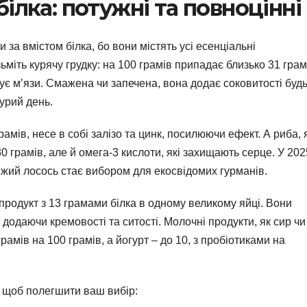
ілка: потужні та повноцінні
 за вмістом білка, бо вони містять усі есенціальні
ьміть курячу грудку: на 100 грамів припадає близько 31 гра
удує м’язи. Смажена чи запечена, вона додає соковитості будь
мурий день.
рамів, несе в собі залізо та цинк, посилюючи ефект. А риба, 
30 грамів, але й омега-3 кислоти, які захищають серце. У 202
віжий лосось стає вибором для екосвідомих гурманів.
родукт з 13 грамами білка в одному великому яйці. Вони
додаючи кремовості та ситості. Молочні продукти, як сир чи
грамів на 100 грамів, а йогурт – до 10, з пробіотиками на
 щоб полегшити ваш вибір: