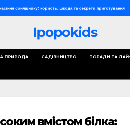
яшнику: користь, шкода та секрети приготування
Докумен
Ipopokids
ТА ПРИРОДА
САДІВНИЦТВО
ПОРАДИ ТА ЛА
соким вмістом білка: