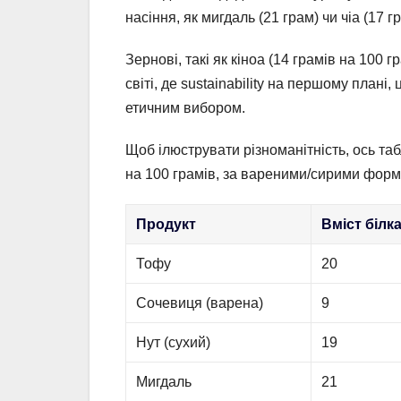
насіння, як мигдаль (21 грам) чи чіа (17 
Зернові, такі як кіноа (14 грамів на 100 
світі, де sustainability на першому план
етичним вибором.
Щоб ілюструвати різноманітність, ось та
на 100 грамів, за вареними/сирими форм
Продукт
Вміст білка 
Тофу
20
Сочевиця (варена)
9
Нут (сухий)
19
Мигдаль
21