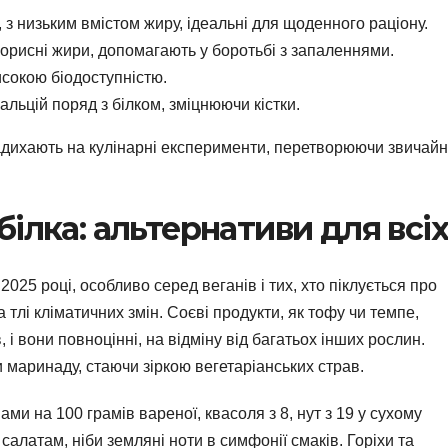
, з низьким вмістом жиру, ідеальні для щоденного раціону.
 корисні жири, допомагають у боротьбі з запаленнями.
високою біодоступністю.
альцій поряд з білком, зміцнюючи кістки.
надихають на кулінарні експерименти, перетворюючи звичай
ілка: альтернативи для всіх
025 році, особливо серед веганів і тих, хто піклується про
а тлі кліматичних змін. Соєві продукти, як тофу чи темпе,
 і вони повноцінні, на відміну від багатьох інших рослин.
и маринаду, стаючи зіркою вегетаріанських страв.
ами на 100 грамів вареної, квасоля з 8, нут з 19 у сухому
салатам, ніби земляні ноти в симфонії смаків. Горіхи та