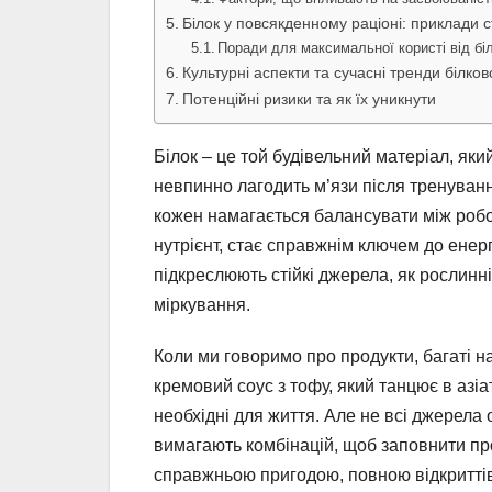
Білок у повсякденному раціоні: приклади 
Поради для максимальної користі від бі
Культурні аспекти та сучасні тренди білко
Потенційні ризики та як їх уникнути
Білок – це той будівельний матеріал, яки
невпинно лагодить м’язи після тренування
кожен намагається балансувати між робот
нутрієнт, стає справжнім ключем до енерг
підкреслюють стійкі джерела, як рослинн
міркування.
Коли ми говоримо про продукти, багаті на
кремовий соус з тофу, який танцює в азіа
необхідні для життя. Але не всі джерела 
вимагають комбінацій, щоб заповнити про
справжньою пригодою, повною відкриттів