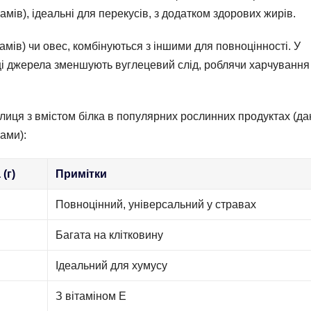
грамів), ідеальні для перекусів, з додатком здорових жирів.
грамів) чи овес, комбінуються з іншими для повноцінності. У
і, ці джерела зменшують вуглецевий слід, роблячи харчування
блиця з вмістом білка в популярних рослинних продуктах (да
ами):
(г)
Примітки
Повноцінний, універсальний у стравах
Багата на клітковину
Ідеальний для хумусу
З вітаміном E