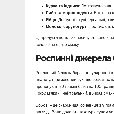
Курка та індичка
: Легкозасвоювані
Риба та морепродукти
: Багаті на
Яйця
: Доступні та універсальні, з 
Молоко, сир, йогурт
: Постачають к
Ці продукти не тільки насичують, але й 
вечерю на свято смаку.
Рослинні джерела б
Рослинний білок набирає популярності в 2
планету, ніби зелений рух, що розквітає н
пропонують 20 грамів білка на 100 грамів,
Тофу, м’який і нейтральний, вбирає смак
Бобові – це скарбниця: сочевиця з 9 грам
вигляді. Вони додають текстури супам чи 