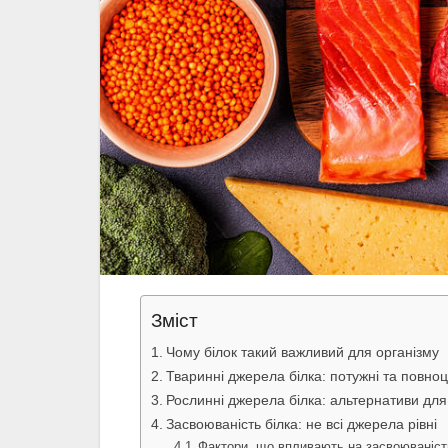
Зміст
Чому білок такий важливий для організму
Тваринні джерела білка: потужні та повноц
Рослинні джерела білка: альтернативи для 
Засвоюваність білка: не всі джерела рівні
Фактори, що впливають на засвоюваніст