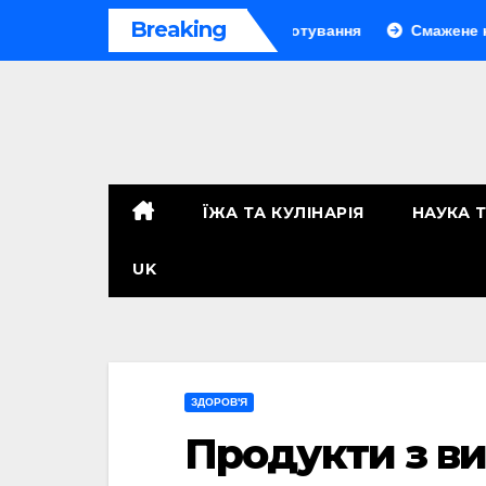
Перейти
Breaking
вний рецепт і секрети приготування
Смажене насіння сон
до
контенту
ЇЖА ТА КУЛІНАРІЯ
НАУКА 
UK
ЗДОРОВ'Я
Продукти з ви