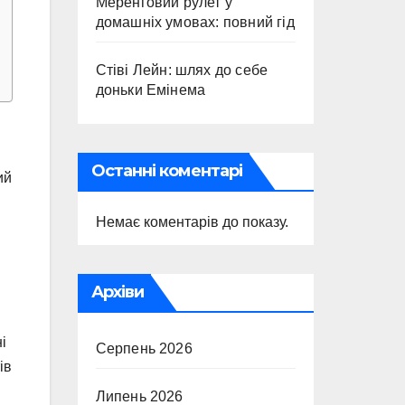
Меренговий рулет у
домашніх умовах: повний гід
Стіві Лейн: шлях до себе
доньки Емінема
Останні коментарі
ий
Немає коментарів до показу.
Архіви
і
Серпень 2026
ів
Липень 2026