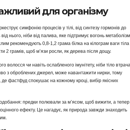
важливий для організму
кеструє симфонію процесів у тілі, від синтезу гормонів до
від нього, ніби від палива, яке підтримує вогонь метаболізм
лим рекомендують 0,8-1,2 грама білка на кілограм ваги тіла
и 2 грамів, щоб м’язи росли, як дерева після дощу.
го волосся чи навіть ослабленого імунітету, ніби тіло втрач
ливо з оброблених джерел, може навантажити нирки, тому
, де фастфуд спокушає на кожному кроці, вибір якісних
одобання: предки полювали за м’ясом, щоб вижити, а тепер
оцінного ефекту. Це нагадує, як природа завжди знаходить
им.