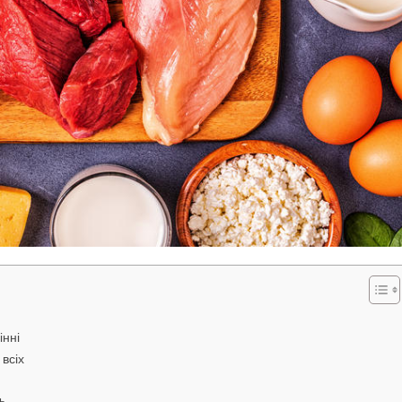
інні
всіх
ь