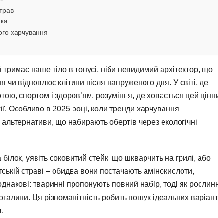
страв
лка
вого харчування
й тримає наше тіло в тонусі, ніби невидимий архітектор, що
 чи відновлює клітини після напруженого дня. У світі, де
ою, спортом і здоров’ям, розуміння, де ховається цей цінн
ії. Особливо в 2025 році, коли тренди харчування
і альтернативи, що набирають обертів через екологічні
 білок, уявіть соковитий стейк, що шкварчить на грилі, або
тській страві – обидва вони постачають амінокислоти,
однакові: тваринні пропонують повний набір, тоді як рослинн
галини. Ця різноманітність робить пошук ідеальних варіант
.