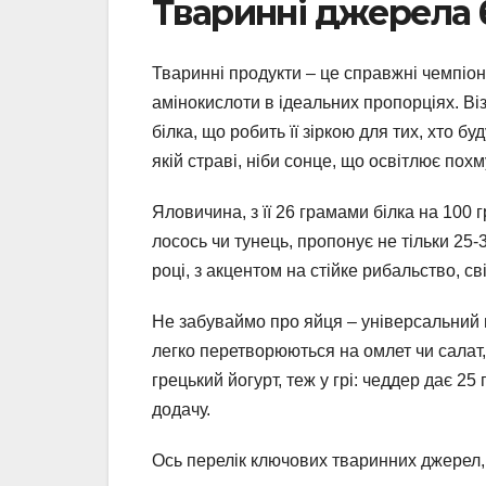
Тваринні джерела б
Тваринні продукти – це справжні чемпіони
амінокислоти в ідеальних пропорціях. Віз
білка, що робить її зіркою для тих, хто б
якій страві, ніби сонце, що освітлює пох
Яловичина, з її 26 грамами білка на 100 г
лосось чи тунець, пропонує не тільки 25-
році, з акцентом на стійке рибальство, с
Не забуваймо про яйця – універсальний п
легко перетворюються на омлет чи салат, 
грецький йогурт, теж у грі: чеддер дає 25 
додачу.
Ось перелік ключових тваринних джерел,