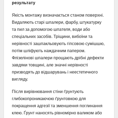
результату
Якість монтажу визначається станом поверхні.
Видаляють старі шпалери, фарбу, штукатурку
та пил за допомогою шпателя, води або
спеціальних засобів. Тріщини, вибоїни та
нерівності зашпакльовують гіпсовою сумішшю,
потім шліфують наждачним папером.
Флізелінові шпалери прощають дрібні дефекти
завдяки товщині, але значні нерівності
призводять до відшарувань і неестетичного
вигляду.
Після вирівнювання стіни ґрунтують
глибокопроникаючою ґрунтовкою для
покращення адгезії та зменшення поглинання
клею. Ґрунт наносять рівномірно валиком або