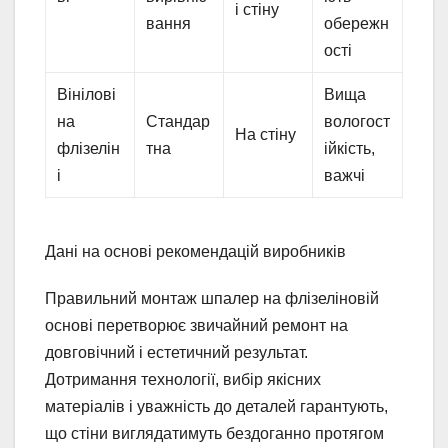
і стіну
вання
обережн
ості
Вінілові
Вища
на
Стандар
вологост
На стіну
флізелін
тна
ійкість,
і
важчі
Дані на основі рекомендацій виробників
Правильний монтаж шпалер на флізеліновій
основі перетворює звичайний ремонт на
довговічний і естетичний результат.
Дотримання технології, вибір якісних
матеріалів і уважність до деталей гарантують,
що стіни виглядатимуть бездоганно протягом