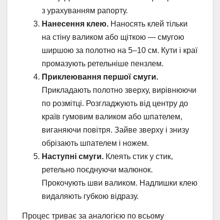
з урахуванням рапорту.
Нанесення клею.
Наносять клей тільки
на стіну валиком або щіткою — смугою
ширшою за полотно на 5–10 см. Кути і краї
промазують ретельніше пензлем.
Приклеювання першої смуги.
Прикладають полотно зверху, вирівнюючи
по розмітці. Розгладжують від центру до
країв гумовим валиком або шпателем,
виганяючи повітря. Зайве зверху і знизу
обрізають шпателем і ножем.
Наступні смуги.
Клеять стик у стик,
ретельно поєднуючи малюнок.
Прокочують шви валиком. Надлишки клею
видаляють губкою відразу.
Процес триває за аналогією по всьому