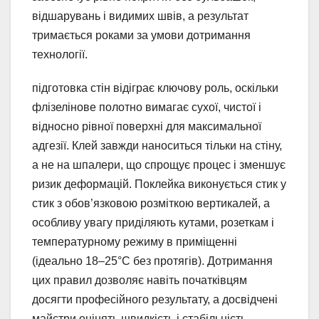
відшарувань і видимих швів, а результат
тримається роками за умови дотримання
технології.
підготовка стін відіграє ключову роль, оскільки
флізелінове полотно вимагає сухої, чистої і
відносно рівної поверхні для максимальної
адгезії. Клей завжди наноситься тільки на стіну,
а не на шпалери, що спрощує процес і зменшує
ризик деформацій. Поклейка виконується стик у
стик з обов’язковою розміткою вертикалей, а
особливу увагу приділяють кутами, розеткам і
температурному режиму в приміщенні
(ідеально 18–25°C без протягів). Дотримання
цих правил дозволяє навіть початківцям
досягти професійного результату, а досвідчені
майстри оцінять швидкість і стабільність