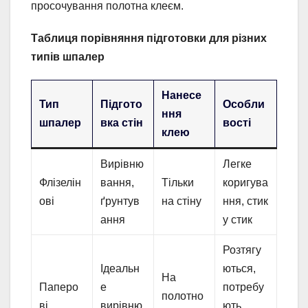
просочування полотна клеєм.
Таблиця порівняння підготовки для різних
типів шпалер
Нанесе
Тип
Підгото
Особли
ння
шпалер
вка стін
вості
клею
Вирівню
Легке
Флізелін
вання,
Тільки
коригува
ові
ґрунтув
на стіну
ння, стик
ання
у стик
Розтягу
Ідеальн
ються,
На
Паперо
е
потребу
полотно
ві
вирівню
ють