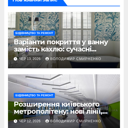
БУДІВНИЦТВО ТА РЕМОНТ
Варіанти покриття у ванну
замість кахлю: сучасні
рішення
ЧЕР 13, 2026
ВОЛОДИМИР СМИРНЕНКО
БУДІВНИЦТВО ТА РЕМОНТ
Розширення київського
метрополітену: нові лінії,
станції та реальні терміни
ЧЕР 12, 2026
ВОЛОДИМИР СМИРНЕНКО