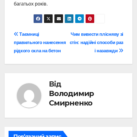
багатьох років.
Навігація
Таємниці
Чим вивести плісняву зі
правильного нанесення
стін: надійні способи раз
записів
рідкого скла на бетон
і назавжди
Від
Володимир
Смирненко
Пов’язаний запис