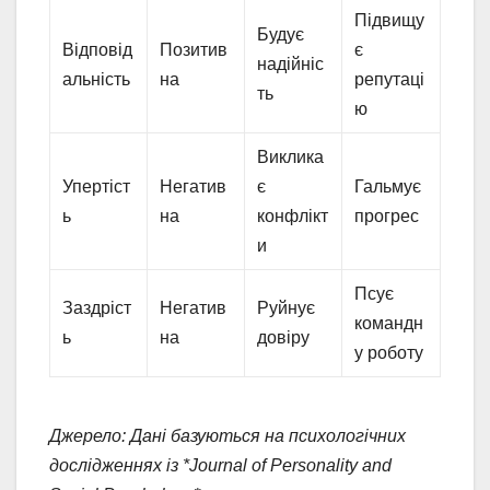
Підвищу
Будує
Відповід
Позитив
є
надійніс
альність
на
репутаці
ть
ю
Виклика
Упертіст
Негатив
є
Гальмує
ь
на
конфлікт
прогрес
и
Псує
Заздріст
Негатив
Руйнує
командн
ь
на
довіру
у роботу
Джерело: Дані базуються на психологічних
дослідженнях із *Journal of Personality and