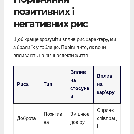
позитивних і
негативних рис
Щоб краще зрозуміти вплив рис характеру, ми
зібрали їх у таблицю. Порівняйте, як вони
впливають на різні аспекти життя.
Вплив
Вплив
на
Риса
Тип
на
стосунк
кар’єру
и
Сприяє
Позитив
Зміцнює
Доброта
співпрац
на
довіру
і