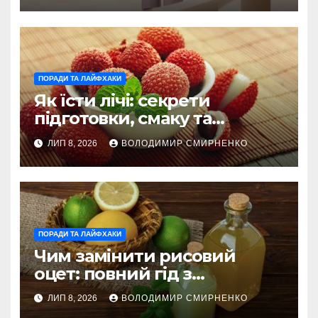
ПОРАДИ ТА ЛАЙФХАКИ
Як їсти лічі: секрети
підготовки, смаку та
корисного вживання
ЛИП 8, 2026
ВОЛОДИМИР СМИРНЕНКО
ПОРАДИ ТА ЛАЙФХАКИ
Чим замінити рисовий
оцет: повний гід з
альтернативами
ЛИП 8, 2026
ВОЛОДИМИР СМИРНЕНКО