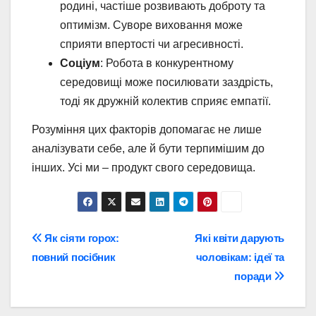
родині, частіше розвивають доброту та
оптимізм. Суворе виховання може
сприяти впертості чи агресивності.
Соціум
: Робота в конкурентному
середовищі може посилювати заздрість,
тоді як дружній колектив сприяє емпатії.
Розуміння цих факторів допомагає не лише
аналізувати себе, але й бути терпимішим до
інших. Усі ми – продукт свого середовища.
Навігація
Як сіяти горох:
Які квіти дарують
повний посібник
чоловікам: ідеї та
записів
поради