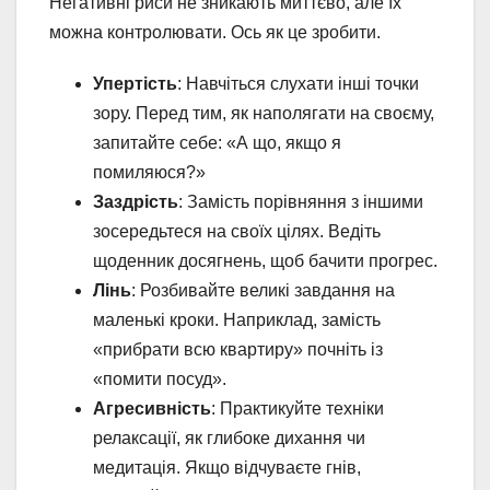
Негативні риси не зникають миттєво, але їх
можна контролювати. Ось як це зробити.
Упертість
: Навчіться слухати інші точки
зору. Перед тим, як наполягати на своєму,
запитайте себе: «А що, якщо я
помиляюся?»
Заздрість
: Замість порівняння з іншими
зосередьтеся на своїх цілях. Ведіть
щоденник досягнень, щоб бачити прогрес.
Лінь
: Розбивайте великі завдання на
маленькі кроки. Наприклад, замість
«прибрати всю квартиру» почніть із
«помити посуд».
Агресивність
: Практикуйте техніки
релаксації, як глибоке дихання чи
медитація. Якщо відчуваєте гнів,