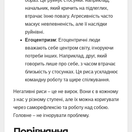
образ. Це руйнує стосунки: наприклад,
начальник, який кричить на підлеглих,
втрачає їхню повагу. Агресивність часто
маскує невпевненість, але її наслідки
руйнівні.
Егоцентризм
: Егоцентричні люди
вважають себе центром світу, ігноруючи
потреби інших. Наприклад, друг, який
говорить лише про себе, з часом втрачає
близькість у стосунках. Ця риса ускладнює
командну роботу та щире спілкування.
Негативні риси – це не вирок. Вони є в кожному
з нас у різному ступені, але їх можна коригувати
через саморефлексію та роботу над собою.
Головне – не ігнорувати проблему.
Порівняння