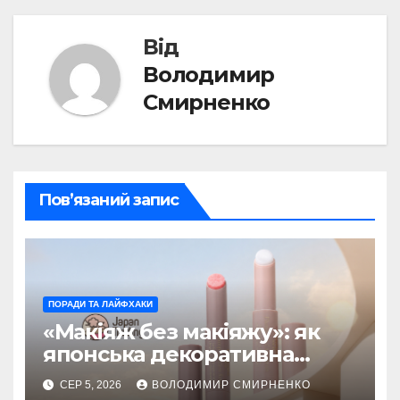
Від
Володимир
Смирненко
Пов’язаний запис
ПОРАДИ ТА ЛАЙФХАКИ
«Макіяж без макіяжу»: як
японська декоративна
косметика змінила beauty
СЕР 5, 2026
ВОЛОДИМИР СМИРНЕНКО
тренди