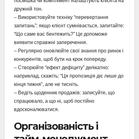
посмішка чи комплімент налаштують клієнта на
дружній тон.
– Використовуйте техніку “перевертання
запитань”: якщо клієнт сумнівається, запитайте:
“Що саме вас бентежить?” Це допоможе
виявити справжні заперечення.
– Регулярно оновлюйте свої знання про ринок і
конкурентів, щоб бути на крок попереду.
– Створюйте “ефект дефіциту” делікатно:
наприклад, скажіть: “Ця пропозиція діє лише до
кінця тижня”, але не тисніть.
– Ведіть щоденник продажів: записуйте, що
спрацювало, а що ні, щоб постійно
вдосконалюватися.
Організованість і
тайм-менеджмент