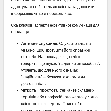
просто вміння говорити, а й здатність слухати,
адаптувати свій стиль до клієнта та доносити
інформацію чітко й переконливо.
Ось ключові аспекти ефективної комунікації для
продавця:
Активне слухання
: Слухайте клієнта
уважно, щоб зрозуміти його справжні
потреби. Наприклад, якщо клієнт
говорить, що шукає “надійний автомобіль”,
уточніть, що для нього означає
“надійність” – безпека, економія чи
довговічність.
Чіткість і простота
: Уникайте складних
термінів або професійного жаргону, якщо
клієнт не є експертом. Пояснюйте
переваги продукту так, ніби розповідаєте