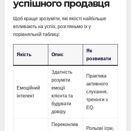
успішного продавця
Щоб краще зрозуміти, які якості найбільше
впливають на успіх, розгляньмо їх у
порівняльній таблиці:
Як
Якість
Опис
розвивати
Здатність
Практика
розуміти
активного
Емоційний
емоції
слухання,
інтелект
клієнта та
тренінги з
будувати
EQ.
довіру.
Переконлив
Рольові ігри,