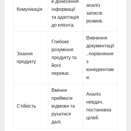
е донесення
аналіз
Комунікація
інформації
записів
та адаптація
розмов.
до клієнта.
Вивчення
Глибоке
документації
розуміння
Знання
, порівняння
продукту та
продукту
з
його
конкурентам
переваг.
и.
Вміння
Аналіз
приймати
невдач,
Стійкість
відмови та
постановка
рухатися
цілей.
далі.