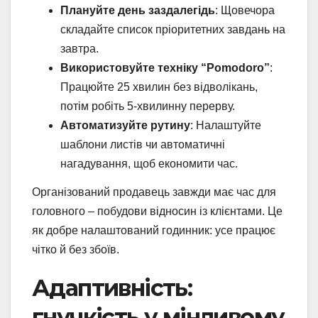
Плануйте день заздалегідь
: Щовечора
складайте список пріоритетних завдань на
завтра.
Використовуйте техніку “Pomodoro”
:
Працюйте 25 хвилин без відволікань,
потім робіть 5-хвилинну перерву.
Автоматизуйте рутину
: Налаштуйте
шаблони листів чи автоматичні
нагадування, щоб економити час.
Організований продавець завжди має час для
головного – побудови відносин із клієнтами. Це
як добре налаштований годинник: усе працює
чітко й без збоїв.
Адаптивність:
гнучкість у мінливому