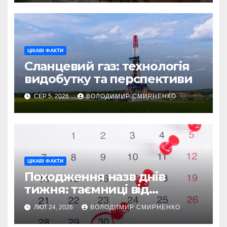
ЦІКАВІ ФАКТИ
Сланцевий газ: технологія
видобутку та перспективи
СЕР 5, 2026
ВОЛОДИМИР СМИРНЕНКО
ЦІКАВІ ФАКТИ
Походження назв днів
тижня: таємниці від
Вавилону до Русі
ЛЮТ 24, 2026
ВОЛОДИМИР СМИРНЕНКО