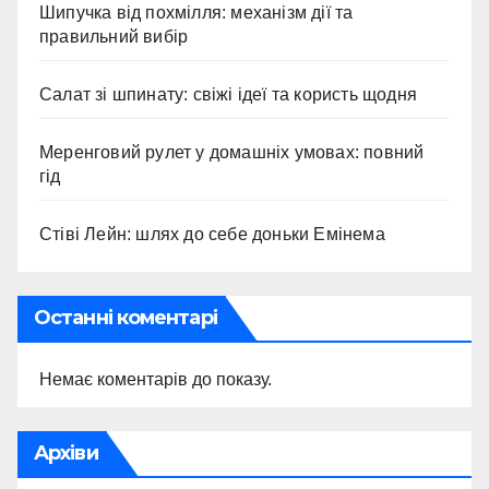
Шипучка від похмілля: механізм дії та
правильний вибір
Салат зі шпинату: свіжі ідеї та користь щодня
Меренговий рулет у домашніх умовах: повний
гід
Стіві Лейн: шлях до себе доньки Емінема
Останні коментарі
Немає коментарів до показу.
Архіви