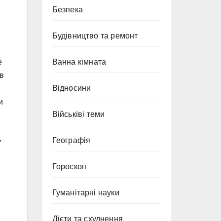
Безпека
Будівництво та ремонт
е
Ванна кімната
 в
Відносини
и
Військіві теми
,
Географія
Гороскоп
Гуманітарні науки
Дієти та схуднення