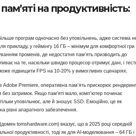
пам’яті на продуктивність:
ільше програм одночасно без уповільнень, адже система н
ля прикладу, у геймінгу 16 ГБ – мінімум для комфортної гри
суванням променів, де недостатня пам’ять призводить до
иває на те, наскільки швидко процесор отримує дані, і тест
може підвищити FPS на 10-20% у вимогливих сценаріях.
 в Adobe Premiere, оперативна пам’ять прискорює рендеринг
без затримок. Якщо пам’яті мало, комп’ютер починає
 тільки уповільнює, але й зношує SSD. Емоційно, це як
 на рівні апаратного забезпечення.
 (домен tomshardware.com) вказує, що в 2025 році середній
льної продуктивності, тоді як для AI-моделювання – 64 ГБ і