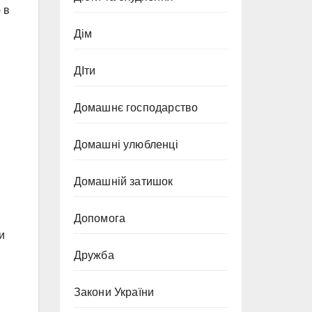
 в
Дім
ДІти
Домашнє господарство
Домашні улюбленці
Домашній затишок
Допомога
и
Дружба
Закони України