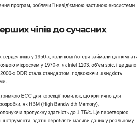
ння програм, роблячи її невід’ємною частиною екосистеми
 перших чіпів до сучасних
 сердечників у 1950-х, коли комп’ютери займали цілі кімнат
явою мікросхем у 1970-х, як Intel 1103, об’єм зріс, і це дало
2000-х DDR стала стандартом, подвоюючи швидкість
ми.
ідтримкою ECC для корекції помилок, що критично для
 розробки, як HBM (High Bandwidth Memory),
ропонуючи пропускну здатність до 1 ТБ/с. Це перетворює
і інструменти, здатні обробляти масиви даних у реальному