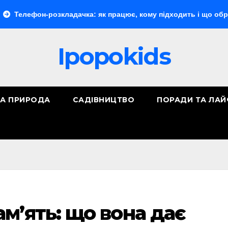
н-розкладачка: як працює, кому підходить і що обрати
«
Ipopokids
ТА ПРИРОДА
САДІВНИЦТВО
ПОРАДИ ТА ЛА
м’ять: що вона дає