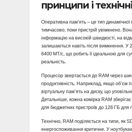
принципи і технічн
Оперативна пам’ять – це тип динамічної 
тимчасово, поки пристрій увімкнено. Вона
інформацію на високій швидкості, на відм
залишаються навіть після вимкнення. У 
6400 МТ/с, що робить її ідеальною для су
реальність.
Процесор звертається до RAM через шину
продуктивність. Наприклад, якщо об’єм п
віртуальну пам’ять на диску, що уповільн
Детальніше, кожна комірка RAM зберігає б
для бюджетних пристроїв до 128 ГБ для 
Технічно, RAM поділяється на типи, як 
енергоспоживання критичне. У ноутбуках 