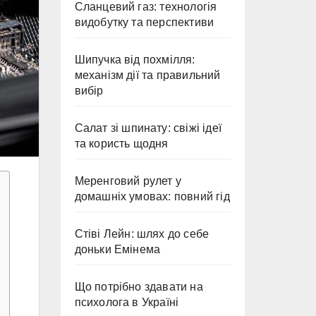
Сланцевий газ: технологія
видобутку та перспективи
Шипучка від похмілля:
механізм дії та правильний
вибір
Салат зі шпинату: свіжі ідеї
та користь щодня
Меренговий рулет у
домашніх умовах: повний гід
Стіві Лейн: шлях до себе
доньки Емінема
Що потрібно здавати на
психолога в Україні