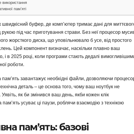
е використання
тивної пам’яті
 швидкісний буфер, де комп’ютер тримає дані для миттєвог
ід рукою під час приготування страви. Без неї процесор муси
ного жорсткого диска, що уповільнювало б усе, від простого
слень. Цей компонент визначає, наскільки плавно ваш
ю, і в 2025 році, коли програми стають дедалі вимогливішим
ної роботи.
а пам’ять завантажує необхідні файли, дозволяючи процесо
ехнічна деталь – це основа того, чому ваш ноутбук не
 Уявіть, як би змінився ваш день, якби кожен клік
пам’ять усуває ці паузи, роблячи взаємодію з технікою
на пам’ять: базові