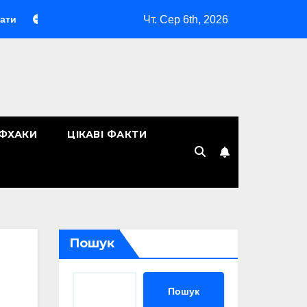
Чт. Сер 6th, 2026
Макіяж без макіяжу»: як японська декоративна косметика змін
ЙФХАКИ
ЦІКАВІ ФАКТИ
Пошук
Пошук