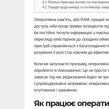
Реальні приклади впливу на повсякденн
Поради щодо вибору та оптимізації опера
Оперативна пам’ять, або RAM, працює як
доступу, ніби кухар тримає інгредієнти п
би постійно тягнути інформацію з повіль
перегляду вебсторінок до складних обчи
пристрій справляється з багатозадачніст
розуміння її ролі стає ключем до ефектив
Коли ви запускаєте програму, оперативн
обробляти їх блискавично. Це не просто т
зависає під час редагування відео чи гри.
супроводжувався затримкою: оперативна 
інтуїтивною і приємною.
Як працює оператив