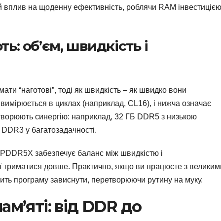
й вплив на щоденну ефективність, роблячи RAM інвестицією
ь: об’єм, швидкість і
ати “наготові”, тоді як швидкість – як швидко вони
 вимірюється в циклах (наприклад, CL16), і нижча означає
створюють синергію: наприклад, 32 ГБ DDR5 з низькою
 DDR3 у багатозадачності.
LPDDR5X забезпечує баланс між швидкістю і
 триматися довше. Практично, якщо ви працюєте з великим
ить програму зависнути, перетворюючи рутину на муку.
ам’яті: від DDR до