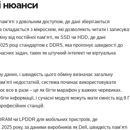
і нюанси
пам’яті з довільним доступом, де дані зберігаються
 складається з мікросхем, які дозволяють читати і записува
іну від постійної пам’яті, як SSD чи HDD, де дані
2025 році стандартом є DDR5, яка пропонує швидкості до
часних задач, таких як штучний інтелект чи віртуальна
 даних, і швидкість цього обміну визначає загальну
ам’яті недостатній, система починає використовувати
ює все в рази – це як бігти марафон у важких черевиках.
іти інформації, і сучасні модулі можуть мати ємність від 8 
професійних станцій.
SDRAM чи LPDDR для мобільних пристроїв, де
2025 року, за даними виробників як Dell, швидкість пам’яті