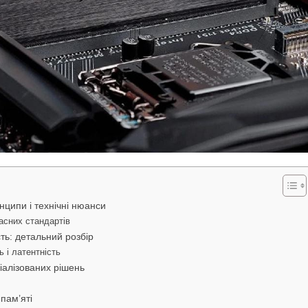
нципи і технічні нюанси
часних стандартів
ть: детальний розбір
 і латентність
іалізованих рішень
пам’яті