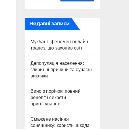
Недавні записи
Мукбанг: феномен онлайн-
трапез, що захопив світ
Депопуляція населення:
глибинні причини та сучасні
виклики
Вино з порічок: повний
рецепт і секрети
приготування
Смажене насіння
соняшнику: користь, шкода