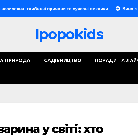
: глибинні причини та сучасні виклики
Вино з порічок: п
Ipopokids
ТА ПРИРОДА
САДІВНИЦТВО
ПОРАДИ ТА ЛА
рина у світі: хто