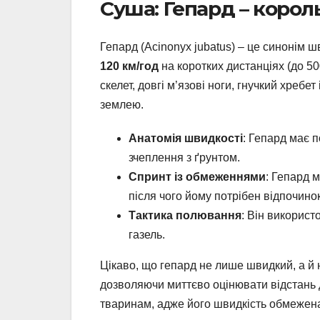
Суша: Гепард – корол
Гепард (Acinonyx jubatus) – це синонім 
120 км/год
на коротких дистанціях (до 50
скелет, довгі м’язові ноги, гнучкий хребе
землею.
Анатомія швидкості
: Гепард має п
зчеплення з ґрунтом.
Спринт із обмеженнями
: Гепард 
після чого йому потрібен відпочино
Тактика полювання
: Він використ
газель.
Цікаво, що гепард не лише швидкий, а й 
дозволяючи миттєво оцінювати відстань д
тваринам, адже його швидкість обмежен