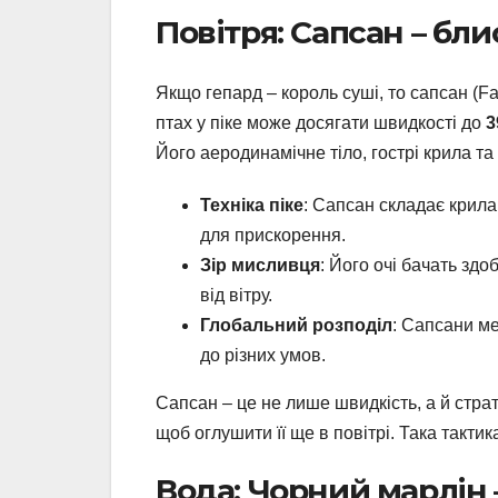
Повітря: Сапсан – бли
Якщо гепард – король суші, то сапсан (F
птах у піке може досягати швидкості до
3
Його аеродинамічне тіло, гострі крила та
Техніка піке
: Сапсан складає крила
для прискорення.
Зір мисливця
: Його очі бачать здо
від вітру.
Глобальний розподіл
: Сапсани ме
до різних умов.
Сапсан – це не лише швидкість, а й страт
щоб оглушити її ще в повітрі. Така такти
Вода: Чорний марлін 