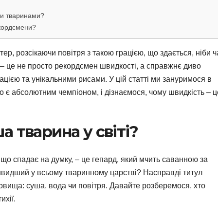
и тваринами?
екордсмени?
ітер, розсікаючи повітря з такою грацією, що здається, ніби ч
 – це не просто рекордсмен швидкості, а справжнє диво
цією та унікальними рисами. У цій статті ми зануримося в
то є абсолютним чемпіоном, і дізнаємося, чому швидкість – ц
 тварина у світі?
що спадає на думку, – це гепард, який мчить саванною за
швидший у всьому тваринному царстві? Насправді титул
вища: суша, вода чи повітря. Давайте розберемося, хто
ихії.