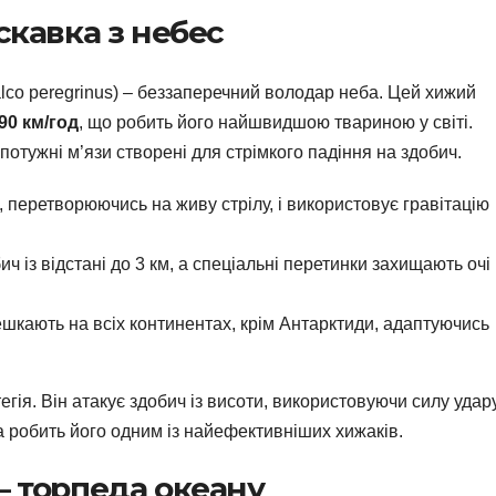
скавка з небес
alco peregrinus) – беззаперечний володар неба. Цей хижий
90 км/год
, що робить його найшвидшою твариною у світі.
 потужні м’язи створені для стрімкого падіння на здобич.
, перетворюючись на живу стрілу, і використовує гравітацію
бич із відстані до 3 км, а спеціальні перетинки захищають очі
шкають на всіх континентах, крім Антарктиди, адаптуючись
егія. Він атакує здобич із висоти, використовуючи силу удару
ка робить його одним із найефективніших хижаків.
– торпеда океану