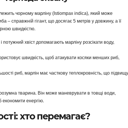
ежить чорному марліну (Istiompax indica), який може
иба – справжній гігант, що досягає 5 метрів у довжину, а її
ірною швидкістю.
 і потужний хвіст допомагають марліну розсікати воду,
користовує швидкість, щоб атакувати косяки менших риб,
ільшості риб, марлін має часткову теплокровність, що підвищ
 розумна тварина. Він може маневрувати в товщі води,
б економити енергію.
сті: хто перемагає?