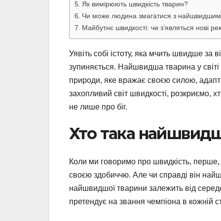
Як вимірюють швидкість тварин?
Чи може людина змагатися з найшвидшим
Майбутнє швидкості: чи з’являться нові р
Уявіть собі істоту, яка мчить швидше за в
зупиняється. Найшвидша тварина у світі
природи, яке вражає своєю силою, адапта
захопливий світ швидкості, розкриємо, х
не лише про біг.
Хто така найшвидша
Коли ми говоримо про швидкість, перше, 
своєю здобиччю. Але чи справді він най
найшвидшої тварини залежить від середо
претендує на звання чемпіона в кожній ст