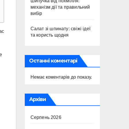
Шипучка від похмілля:
механізм дії та правильний
вибір
Салат зі шпинату: свіжі ідеї
ас
та користь щодня
е
Останні коментарі
Немає коментарів до показу.
Архіви
Серпень 2026