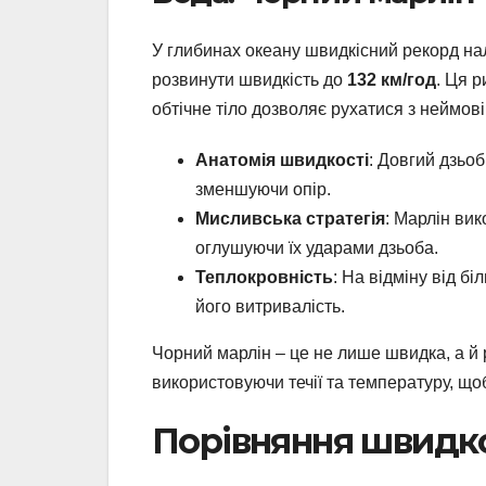
У глибинах океану швидкісний рекорд нал
розвинути швидкість до
132 км/год
. Ця р
обтічне тіло дозволяє рухатися з неймов
Анатомія швидкості
: Довгий дзьоб
зменшуючи опір.
Мисливська стратегія
: Марлін ви
оглушуючи їх ударами дзьоба.
Теплокровність
: На відміну від б
його витривалість.
Чорний марлін – це не лише швидка, а й
використовуючи течії та температуру, що
Порівняння швидко