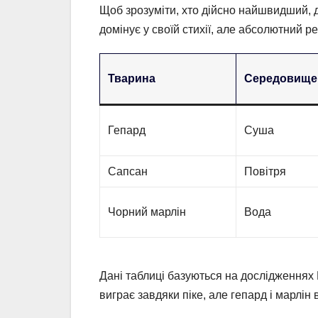
Щоб зрозуміти, хто дійсно найшвидший, д
домінує у своїй стихії, але абсолютний р
Тварина
Середовище
Гепард
Суша
Сапсан
Повітря
Чорний марлін
Вода
Дані таблиці базуються на дослідженнях N
виграє завдяки піке, але гепард і марлі