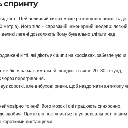
ь спринту
швидкості. Цей величний хижак може розвинути швидкість до
0 метрів). Його тіло – справжній інженерний шедевр: легкий
т і великі легені дозволяють йому буквально злітати над
одовжені кігті, які діють як шипи на кросівках, забезпечуючи
може бігти на максимальній швидкості лише 20–30 секунд,
к через перегрівання.
овує короткі, але вибухові ривки, щоб наздогнати антилопу ч
неймовірно точний: його мозок і очі працюють синхронно,
о здобичі. Проте він поступається в універсальності іншим
а короткими дистанціями.