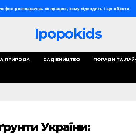
ладачка: як працює, кому підходить і що обрати
«Макіяж
Ipopokids
ТА ПРИРОДА
САДІВНИЦТВО
ПОРАДИ ТА ЛА
рунти України: