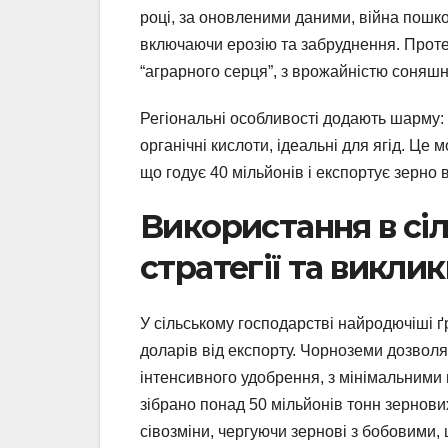
році, за оновленими даними, війна пошко
включаючи ерозію та забруднення. Проте 
“аграрного серця”, з врожайністю соняшни
Регіональні особливості додають шарму: у
органічні кислоти, ідеальні для ягід. Це
що годує 40 мільйонів і експортує зерно в
Використання в сіл
стратегії та викли
У сільському господарстві найродючіші ґ
доларів від експорту. Чорноземи дозвол
інтенсивного удобрення, з мінімальними в
зібрано понад 50 мільйонів тонн зернови
сівозміни, чергуючи зернові з бобовими,