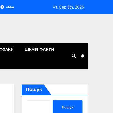
Чт. Сер 6th, 2026
 без макіяжу»: як японська декоративна косметика змінила be
ЙФХАКИ
ЦІКАВІ ФАКТИ
Пошук
Пошук