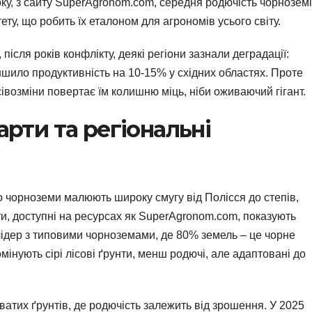
ку, з сайту SuperAgronom.com, середня родючість чорнозем
ету, що робить їх еталоном для агрономів усього світу.
 після років конфлікту, деякі регіони зазнали деградації:
ншило продуктивність на 10-15% у східних областях. Проте
сівозміни повертає їм колишню міць, ніби оживаючий гігант.
арти та регіональні
то чорноземи малюють широку смугу від Полісся до степів,
рти, доступні на ресурсах як SuperAgronom.com, показують
лідер з типовими чорноземами, де 80% земель – це чорне
домінують сірі лісові ґрунти, менш родючі, але адаптовані до
атих ґрунтів, де родючість залежить від зрошення. У 2025