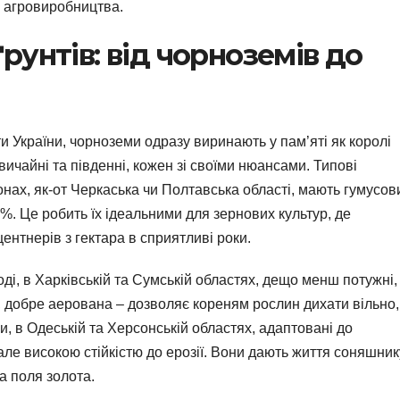
о агровиробництва.
унтів: від чорноземів до
 України, чорноземи одразу виринають у пам’яті як королі
вичайні та південні, кожен зі своїми нюансами. Типові
нах, як-от Черкаська чи Полтавська області, мають гумусов
0%. Це робить їх ідеальними для зернових культур, де
ентнерів з гектара в сприятливі роки.
ді, в Харківській та Сумській областях, дещо менш потужні,
а, добре аерована – дозволяє кореням рослин дихати вільно,
ми, в Одеській та Херсонській областях, адаптовані до
але високою стійкістю до ерозії. Вони дають життя соняшник
а поля золота.