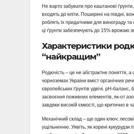
Не варто забувати про каштанові ґрунти, 
входять до еліти. Поширені на півдні, во
роблять їх придатними для винограду та о
ці ґрунти забезпечують до 15% врожаю з
Характеристики родю
“найкращим”
Родючість – це не абстрактне поняття, а 
чорноземах України вміст органічних ре
європейських ґрунтів удвічі. pH-баланс, 
засвоєння поживних елементів, як-от азот
завдяки високій ємкості, що критично в ч
Механічний склад – ще один ключ: лесові
ущільненню. Уявіть, як корені кукурудзи