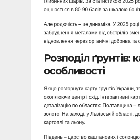
глибинних шарів. За статистикою 2025 ро
оцінюється в 80-90 балів за шкалою боніт
Але родючість – це динаміка. У 2025 році,
забруднення металами від обстрілів зме
відновлення через органічні добрива та 
Розподіл ґрунтів: к
особливості
Якщо розгорнути карту ґрунтів України, 
охоплюючи центр і схід. Інтерактивні ка
деталізацію по областях: Полтавщина – 
золото. На заході, у Львівській області, 
картоплі та льону.
Південь – царство каштанових і солонцюв