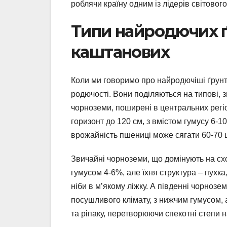
роблячи країну одним із лідерів світовог
Типи найродючих ґр
каштанових
Коли ми говоримо про найродючіші ґрунти
родючості. Вони поділяються на типові, з
чорноземи, поширені в центральних регіо
горизонт до 120 см, з вмістом гумусу 6-1
врожайність пшениці може сягати 60-70 ц
Звичайні чорноземи, що домінують на схо
гумусом 4-6%, але їхня структура – пухк
ніби в м’якому ліжку. А південні чорнозе
посушливого клімату, з нижчим гумусом, 
та ріпаку, перетворюючи спекотні степи н