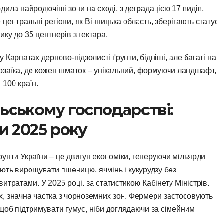
дила найродючіші зони на сході, з деградацією 17 видів,
центральні регіони, як Вінницька область, зберігають стату
ку до 35 центнерів з гектара.
 Карпатах дерново-підзолисті ґрунти, бідніші, але багаті на
 мозаїка, де кожен шматок – унікальний, формуючи ландшафт,
 100 країн.
ьському господарстві:
ки 2025 року
рунти України – це двигун економіки, генеруючи мільярди
яють вирощувати пшеницю, ячмінь і кукурудзу без
итратами. У 2025 році, за статистикою Кабінету Міністрів,
х, значна частка з чорноземних зон. Фермери застосовують
 щоб підтримувати гумус, ніби доглядаючи за сімейним