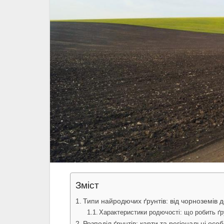
Зміст
Типи найродючих ґрунтів: від чорноземів 
Характеристики родючості: що робить ґ
Розподіл ґрунтів: карти та регіональні особ