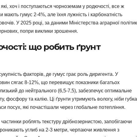
які, хоч і поступаються чорноземам у родючості, все ж
ни мають гумус 2-4%, але їхня лужність і карбонатність
вочів. У 2025 році, за даними Міністерства аграрної політик
ернових, попри виклики зрошення.
чості: що робить ґрунт
сукупність факторів, де гумус грає роль диригента. У
човин сягає 8-12%, що перевищує показники багатьох
близький до нейтрального (6,5-7,5), забезпечує оптимальне
у, фосфору та калію. Ці ґрунти утримують вологу, ніби губка
аси посух, які почастішали через глобальне потепління.
 частинки роблять текстуру дрібнозернистою, запобігаючи
 проникають углиб на 2-3 метри, черпаючи живлення з