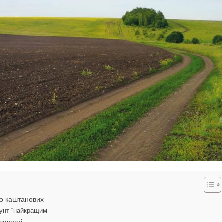
до каштанових
рунт “найкращим”
ливості