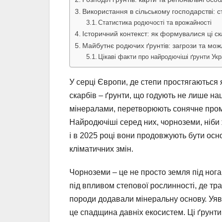
Використання в сільському господарстві: ст
Статистика родючості та врожайності
Історичний контекст: як формувалися ці с
Майбутнє родючих ґрунтів: загрози та мож
Цікаві факти про найродючіші ґрунти Укр
У серці Європи, де степи простягаються 
скарбів – ґрунти, що годують не лише наці
мінералами, перетворюють сонячне промі
Найродючіші серед них, чорноземи, ніби 
і в 2025 році вони продовжують бути осно
кліматичних змін.
Чорноземи – це не просто земля під ног
під впливом степової рослинності, де тр
породи додавали мінеральну основу. Уяв
це спадщина давніх екосистем. Ці ґрунти