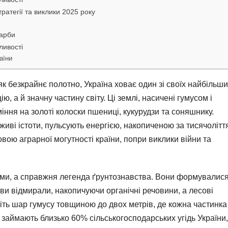
ратегії та виклики 2025 року
карби
ливості
аїни
як безкрайнє полотно, Україна ховає один зі своїх найбільш
ю, а й значну частину світу. Ці землі, насичені гумусом і
ння на золоті колоски пшениці, кукурудзи та соняшнику.
живі істоти, пульсують енергією, накопиченою за тисячолітт
вою аграрної могутності країни, попри виклики війни та
ами, а справжня легенда ґрунтознавства. Вони формувалис
ави відмирали, накопичуючи органічні речовини, а лесові
іть шар гумусу товщиною до двох метрів, де кожна частинка
 займають близько 60% сільськогосподарських угідь України,