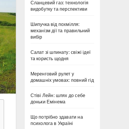
Сланцевий газ: технологія
видобутку та перспективи
Шипучка від похмілля:
механізм дії та правильний
вибір
Салат зі шпинату: свіжі ідеї
та користь щодня
Меренговий рулет у
домашніх умовах: повний гід
Стіві Лейн: шлях до себе
доньки Емінема
Що потрібно здавати на
психолога в Україні