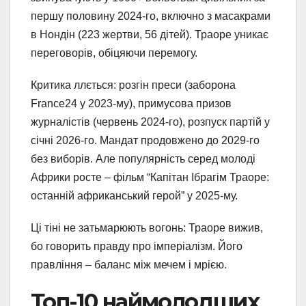
першу половину 2024-го, включно з масакрами
в Нондін (223 жертви, 56 дітей). Траоре уникає
переговорів, обіцяючи перемогу.
Критика ллється: розгін преси (заборона
France24 у 2023-му), примусова призов
журналістів (червень 2024-го), розпуск партій у
січні 2026-го. Мандат продовжено до 2029-го
без виборів. Але популярність серед молоді
Африки росте – фільм “Капітан Ібрагім Траоре:
останній африканський герой” у 2025-му.
Ці тіні не затьмарюють вогонь: Траоре вижив,
бо говорить правду про імперіалізм. Його
правління – баланс між мечем і мрією.
Топ-10 наймолодших