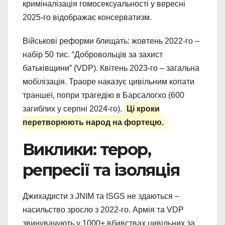
криміналізація гомосексуальності у вересні
2025-го відображає консерватизм.
Військові реформи блищать: жовтень 2022-го –
набір 50 тис. “Добровольців за захист
батьківщини” (VDP). Квітень 2023-го – загальна
мобілізація. Траоре наказує цивільним копати
траншеї, попри трагедію в Барсалогхо (600
загиблих у серпні 2024-го).
Ці кроки
перетворюють народ на фортецю.
Виклики: терор,
репресії та ізоляція
Джихадисти з JNIM та ISGS не здаються –
насильство зросло з 2022-го. Армія та VDP
звинувачують у 1000+ вбивствах цивільних за