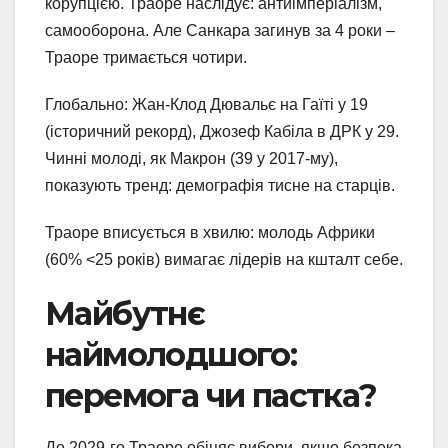
корупцією. Траоре наслідує: антиімперіалізм,
самооборона. Але Санкара загинув за 4 роки –
Траоре тримається чотири.
Глобально: Жан-Клод Дювальє на Гаїті у 19
(історичний рекорд), Джозеф Кабіла в ДРК у 29.
Чинні молоді, як Макрон (39 у 2017-му),
показують тренд: демографія тисне на старців.
Траоре вписується в хвилю: молодь Африки
(60% <25 років) вимагає лідерів на кшталт себе.
Майбутнє
наймолодшого:
перемога чи пастка?
До 2029-го Траоре обіцяє вибори, якщо безпека