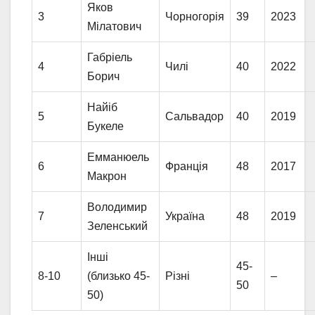
Яков
3
Чорногорія
39
2023
Мілатович
Габріель
4
Чилі
40
2022
Борич
Найіб
5
Сальвадор
40
2019
Букеле
Емманюель
6
Франція
48
2017
Макрон
Володимир
7
Україна
48
2019
Зеленський
Інші
45-
8-10
(близько 45-
Різні
–
50
50)