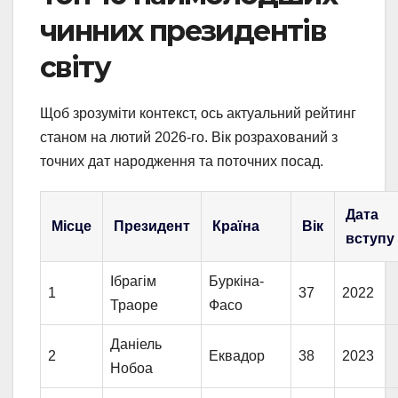
чинних президентів
світу
Щоб зрозуміти контекст, ось актуальний рейтинг
станом на лютий 2026-го. Вік розрахований з
точних дат народження та поточних посад.
Дата
Місце
Президент
Країна
Вік
вступу
Ібрагім
Буркіна-
1
37
2022
Траоре
Фасо
Даніель
2
Еквадор
38
2023
Нобоа