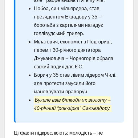
але Траоре вижив п’ять путчів.
Нобоа, син мільярдера, став
президентом Еквадору у 35 –
боротьба з картелями нагадує
голлівудський трилер.
Мілатович, економіст з Подгориці,
переміг 30-річного диктатора
Джукановича – Чорногорія обрала
свіжий подих для ЄС.
Борич у 35 став лівим лідером Чилі,
але протести змусили його
маневрувати праворуч.
Букеле ввів біткойн як валюту –
40-річний “рок-зірка” Сальвадору.
Ці факти підкреслюють: молодість – не