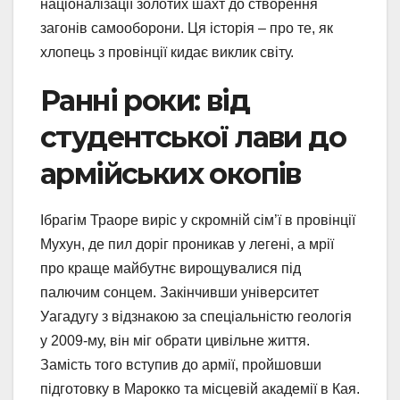
націоналізації золотих шахт до створення
загонів самооборони. Ця історія – про те, як
хлопець з провінції кидає виклик світу.
Ранні роки: від
студентської лави до
армійських окопів
Ібрагім Траоре виріс у скромній сім’ї в провінції
Мухун, де пил доріг проникав у легені, а мрії
про краще майбутнє вирощувалися під
палючим сонцем. Закінчивши університет
Уагадугу з відзнакою за спеціальністю геологія
у 2009-му, він міг обрати цивільне життя.
Замість того вступив до армії, пройшовши
підготовку в Марокко та місцевій академії в Кая.