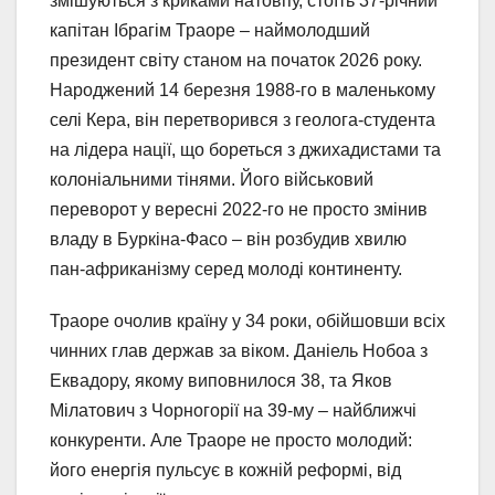
змішуються з криками натовпу, стоїть 37-річний
капітан Ібрагім Траоре – наймолодший
президент світу станом на початок 2026 року.
Народжений 14 березня 1988-го в маленькому
селі Кера, він перетворився з геолога-студента
на лідера нації, що бореться з джихадистами та
колоніальними тінями. Його військовий
переворот у вересні 2022-го не просто змінив
владу в Буркіна-Фасо – він розбудив хвилю
пан-африканізму серед молоді континенту.
Траоре очолив країну у 34 роки, обійшовши всіх
чинних глав держав за віком. Даніель Нобоа з
Еквадору, якому виповнилося 38, та Яков
Мілатович з Чорногорії на 39-му – найближчі
конкуренти. Але Траоре не просто молодий:
його енергія пульсує в кожній реформі, від