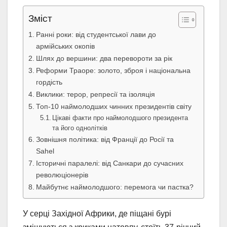
Зміст
Ранні роки: від студентської лави до
армійських окопів
Шлях до вершини: два перевороти за рік
Реформи Траоре: золото, зброя і національна
гордість
Виклики: терор, репресії та ізоляція
Топ-10 наймолодших чинних президентів світу
Цікаві факти про наймолодшого президента
та його однолітків
Зовнішня політика: від Франції до Росії та
Sahel
Історичні паралелі: від Санкари до сучасних
революціонерів
Майбутнє наймолодшого: перемога чи пастка?
У серці Західної Африки, де піщані бурі