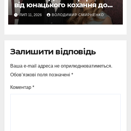
від юнацького кохання до
голлівудських драм
ЛИП 11, 2026
ВОЛОДИМИР СМИРНЕНКО
Залишити відповідь
Ваша e-mail адреса не оприлюднюватиметься.
Обов’язкові поля позначені
*
Коментар
*