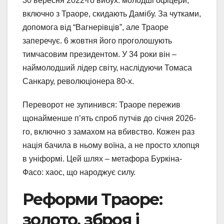
30 вересня 2022-го вибух: молодші офіцери,
включно з Траоре, скидають Дамібу. За чутками,
допомога від “Вагнерівців”, але Траоре
заперечує. 6 жовтня його проголошують
тимчасовим президентом. У 34 роки він –
наймолодший лідер світу, наслідуючи Томаса
Санкару, революціонера 80-х.
Переворот не зупинився: Траоре пережив
щонайменше п’ять спроб путчів до січня 2026-
го, включно з замахом на вбивство. Кожен раз
нація бачила в ньому воїна, а не просто хлопця
в уніформі. Цей шлях – метафора Буркіна-
Фасо: хаос, що народжує силу.
Реформи Траоре:
золото, зброя і