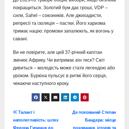
покращиться. Золотий бум дає гроші, VDP –
сили, Sahel – союзників. Але джихадисти,
репресії та ізоляція – пастки. Його харизма
тримає націю: промови запалюють, як вогонь у
савані.
Ви не повірите, але цей 37-річний капітан
змінює Африку. Чи витримає він тиск? Світ
дивиться – молодість може стати легендою або
уроком. Буркіна пульсує в ритмі його серця,
чекаючи наступного кроку.
Навігація
Талант і
Де похований Степан
наполегливість: шлях
Бандера: місце
записів
Федора Гуринця до
поховання, історія та