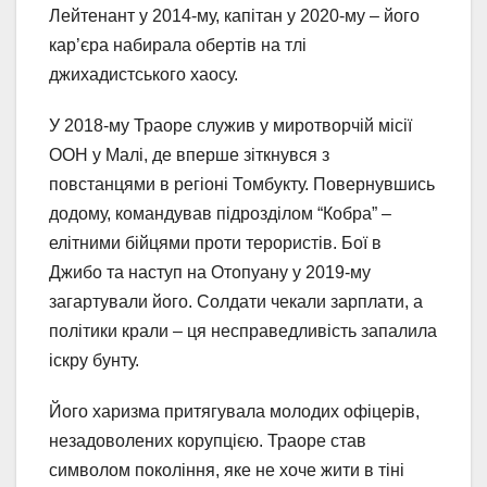
Лейтенант у 2014-му, капітан у 2020-му – його
кар’єра набирала обертів на тлі
джихадистського хаосу.
У 2018-му Траоре служив у миротворчій місії
ООН у Малі, де вперше зіткнувся з
повстанцями в регіоні Томбукту. Повернувшись
додому, командував підрозділом “Кобра” –
елітними бійцями проти терористів. Бої в
Джибо та наступ на Отопуану у 2019-му
загартували його. Солдати чекали зарплати, а
політики крали – ця несправедливість запалила
іскру бунту.
Його харизма притягувала молодих офіцерів,
незадоволених корупцією. Траоре став
символом покоління, яке не хоче жити в тіні