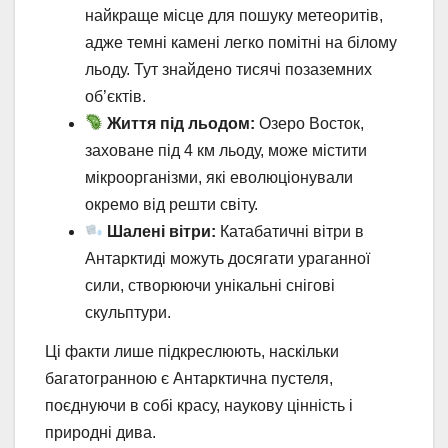
найкраще місце для пошуку метеоритів,
адже темні камені легко помітні на білому
льоду. Тут знайдено тисячі позаземних
об’єктів.
Життя під льодом:
Озеро Восток,
заховане під 4 км льоду, може містити
мікроорганізми, які еволюціонували
окремо від решти світу.
Шалені вітри:
Катабатичні вітри в
Антарктиді можуть досягати ураганної
сили, створюючи унікальні снігові
скульптури.
Ці факти лише підкреслюють, наскільки
багатогранною є Антарктична пустеля,
поєднуючи в собі красу, наукову цінність і
природні дива.