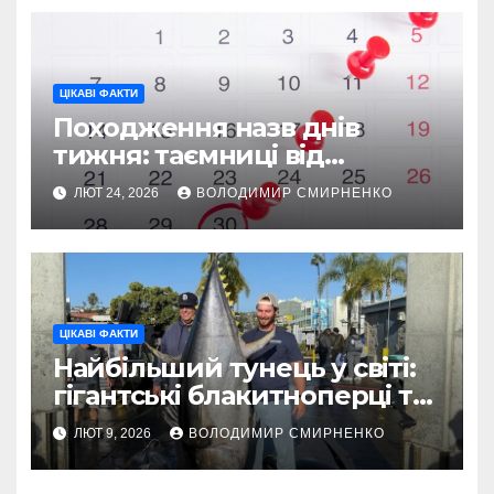
ЦІКАВІ ФАКТИ
Походження назв днів
тижня: таємниці від
Вавилону до Русі
ЛЮТ 24, 2026
ВОЛОДИМИР СМИРНЕНКО
ЦІКАВІ ФАКТИ
Найбільший тунець у світі:
гігантські блакитноперці та
легендарні рекорди
ЛЮТ 9, 2026
ВОЛОДИМИР СМИРНЕНКО