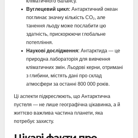
кліматичного балансу.
Вуглецевий цикл:
Антарктичний океан
поглинає значну кількість CO₂, але
танення льоду може послабити цю
здатність, прискорюючи глобальне
потепління.
Наукові дослідження:
Антарктида — це
природна лабораторія для вивчення
кліматичних змін. Льодові керни, отримані
з глибини, містять дані про склад
атмосфери за останні 800 000 років.
Ці аспекти підкреслюють, що Антарктична
пустеля — не лише географічна цікавинка, а й
життєво важлива частина планети, яка
потребує захисту.
Цікаві факти про