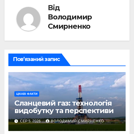
Від
Володимир
Смирненко
Пов’язаний запис
ЦІКАВІ ФАКТИ
Сланцевий газ: технологія
видобутку та перспективи
СЕР 5, 2026
ВОЛОДИМИР СМИРНЕНКО