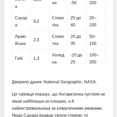
на
-50
200
а
Сахар
Спеко
25 до
20–
9,2
а
тна
40
100
Араві
Спеко
20 до
50–
2,3
йська
тна
35
150
Холод
-10 до
100–
Гобі
1,3
на
25
200
Джерело даних: National Geographic, NASA.
Ця таблиця показує, що Антарктична пустеля не
лише найбільша за площею, а й
найекстремальніша за кліматичними умовами.
Якщо Сахара вражає своєю спекою, то