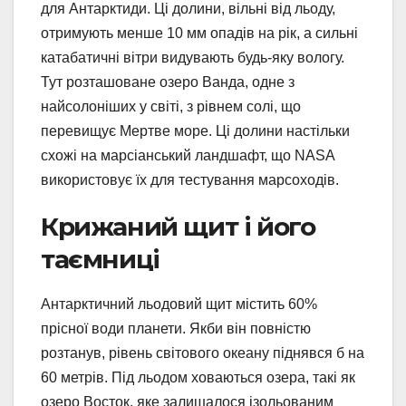
для Антарктиди. Ці долини, вільні від льоду,
отримують менше 10 мм опадів на рік, а сильні
катабатичні вітри видувають будь-яку вологу.
Тут розташоване озеро Ванда, одне з
найсолоніших у світі, з рівнем солі, що
перевищує Мертве море. Ці долини настільки
схожі на марсіанський ландшафт, що NASA
використовує їх для тестування марсоходів.
Крижаний щит і його
таємниці
Антарктичний льодовий щит містить 60%
прісної води планети. Якби він повністю
розтанув, рівень світового океану піднявся б на
60 метрів. Під льодом ховаються озера, такі як
озеро Восток, яке залишалося ізольованим