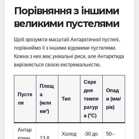
Порівняння з іншими
великими пустелями
Щоб зрозуміти масштаб Антарктичної пустелі,
порівняймо її з іншими відомими пустелями.
Кожна з них має унікальні риси, але Антарктида
вирізняється своєю екстремальністю.
Сере
Площ
дня
Опад
Пусте
а
Тип
темпе
и (мм/
ля
(млн
ратур
рік)
км²)
а (°C)
Антар
Холод
-30 до
50–
ктичн
13,8