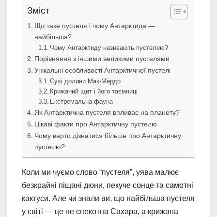
Зміст
Що таке пустеля і чому Антарктида —
найбільша?
Чому Антарктиду називають пустелею?
Порівняння з іншими великими пустелями
Унікальні особливості Антарктичної пустелі
Сухі долини Мак-Мердо
Крижаний щит і його таємниці
Екстремальна фауна
Як Антарктична пустеля впливає на планету?
Цікаві факти про Антарктичну пустелю
Чому варто дізнатися більше про Антарктичну
пустелю?
Коли ми чуємо слово “пустеля”, уява малює
безкрайні піщані дюни, пекуче сонце та самотні
кактуси. Але чи знали ви, що найбільша пустеля
у світі — це не спекотна Сахара, а крижана