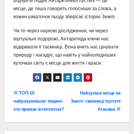
Відчуйте подих Антарктичної пустелі — це
місце, де тиша говорить голосніше за слова, а
кожен шматочок льоду зберігає історію Землі.
Чи то через наукові дослідження, чи через
віртуальні подорожі, Антарктида кличе нас
відкривати її таємниці. Вона вчить нас цінувати
природу і нагадує, що навіть у найхолодніших
куточках світу є місце для життя і краси.
Навігація
ТОП-10
Найсухіше місце на
найрозумніших тварин:
Землі: таємниці пустелі
записів
хто вражає інтелектом?
Атакама