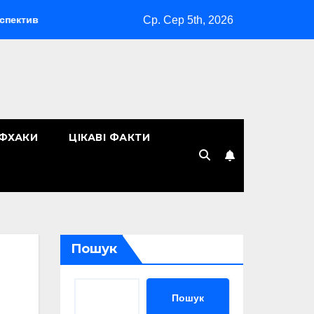
Ср. Сер 5th, 2026
Шипучка від похмілля: механізм дії та правильний вибір
ЙФХАКИ
ЦІКАВІ ФАКТИ
Пошук
Пошук