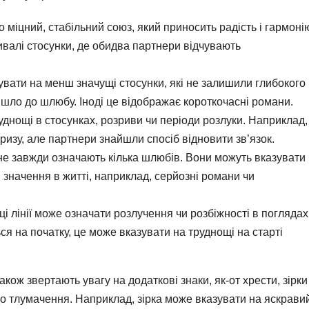
о міцний, стабільний союз, який приносить радість і гармоні
ривалі стосунки, де обидва партнери відчувають
увати на менш значущі стосунки, які не залишили глибокого
ійшло до шлюбу. Іноді це відображає короткочасні романи.
руднощі в стосунках, розриви чи періоди розлуки. Наприклад,
изу, але партнери знайшли спосіб відновити зв’язок.
 не завжди означають кілька шлюбів. Вони можуть вказувати
ли значення в житті, наприклад, серйозні романи чи
нці лінії може означати розлучення чи розбіжності в поглядах
ся на початку, це може вказувати на труднощі на старті
кож звертають увагу на додаткові знаки, як-от хрести, зірки
в до тлумачення. Наприклад, зірка може вказувати на яскрави