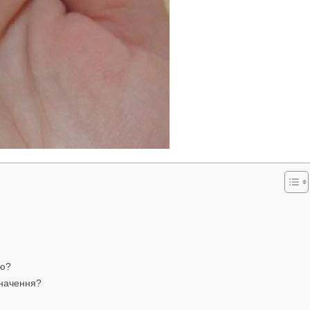
єю?
значення?