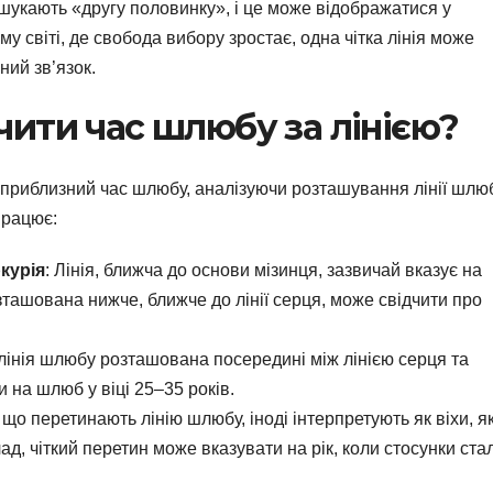
шукають «другу половинку», і це може відображатися у
ому світі, де свобода вибору зростає, одна чітка лінія може
ний зв’язок.
ити час шлюбу за лінією?
приблизний час шлюбу, аналізуючи розташування лінії шлю
працює:
курія
: Лінія, ближча до основи мізинця, зазвичай вказує на
озташована нижче, ближче до лінії серця, може свідчити про
лінія шлюбу розташована посередині між лінією серця та
 на шлюб у віці 25–35 років.
ї, що перетинають лінію шлюбу, іноді інтерпретують як віхи, як
д, чіткий перетин може вказувати на рік, коли стосунки ста