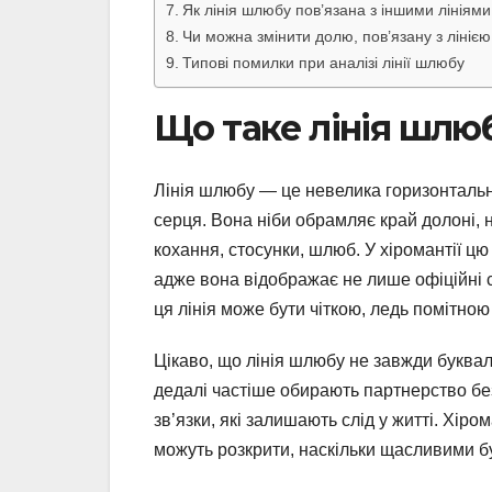
Як лінія шлюбу пов’язана з іншими лініями
Чи можна змінити долю, пов’язану з лініє
Типові помилки при аналізі лінії шлюбу
Що таке лінія шлюб
Лінія шлюбу — це невелика горизонтальна
серця. Вона ніби обрамляє край долоні, 
кохання, стосунки, шлюб. У хіромантії цю
адже вона відображає не лише офіційні со
ця лінія може бути чіткою, ледь помітно
Цікаво, що лінія шлюбу не завжди буквал
дедалі частіше обирають партнерство бе
зв’язки, які залишають слід у житті. Хір
можуть розкрити, наскільки щасливими бу