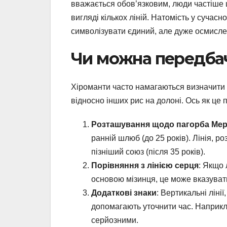
вважається обов’язковим, люди частіше 
вигляді кількох ліній. Натомість у сучасн
символізувати єдиний, але дуже осмисле
Чи можна передбач
Хіроманти часто намагаються визначити 
відносно інших рис на долоні. Ось як це 
Розташування щодо пагорба Мер
ранній шлюб (до 25 років). Лінія, р
пізніший союз (після 35 років).
Порівняння з лінією серця
: Якщо 
основою мізинця, це може вказувати
Додаткові знаки
: Вертикальні ліні
допомагають уточнити час. Наприкла
серйозними.