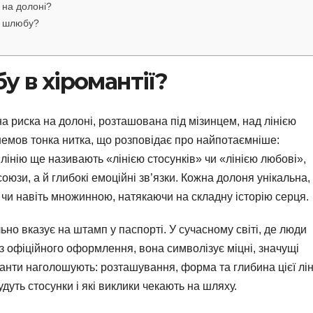
 на долоні?
ю шлюбу?
у в хіромантії?
 риска на долоні, розташована під мізинцем, над лінією
немов тонка нитка, що розповідає про найпотаємніше:
 лінію ще називають «лінією стосунків» чи «лінією любові»,
юзи, а й глибокі емоційні зв’язки. Кожна долоня унікальна, 
ю чи навіть множинною, натякаючи на складну історію серця.
ьно вказує на штамп у паспорті. У сучасному світі, де люди
з офіційного оформлення, вона символізує міцні, значущі
оманти наголошують: розташування, форма та глибина цієї лін
дуть стосунки і які виклики чекають на шляху.