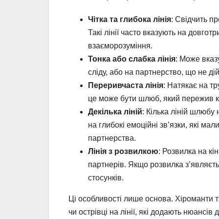
Чітка та глибока лінія
: Свідчить пр
Такі лінії часто вказують на довгот
взаєморозуміння.
Тонка або слабка лінія
: Може вказ
сліду, або на партнерство, що не д
Переривчаста лінія
: Натякає на т
це може бути шлюб, який пережив кр
Декілька ліній
: Кілька ліній шлюбу
на глибокі емоційні зв’язки, які ма
партнерства.
Лінія з розвилкою
: Розвилка на кі
партнерів. Якщо розвилка з’являєть
стосунків.
Ці особливості лише основа. Хіроманти та
чи острівці на лінії, які додають нюансі