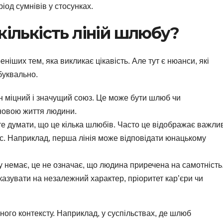
іод сумнівів у стосунках.
кількість ліній шлюбу?
ніших тем, яка викликає цікавість. Але тут є нюанси, які
буквально.
ин міцний і значущий союз. Це може бути шлюб чи
сновою життя людини.
те думати, що це кілька шлюбів. Часто це відображає важли
вас. Наприклад, перша лінія може відповідати юнацькому
у немає, це не означає, що людина приречена на самотність
азувати на незалежний характер, пріоритет кар’єри чи
урного контексту. Наприклад, у суспільствах, де шлюб