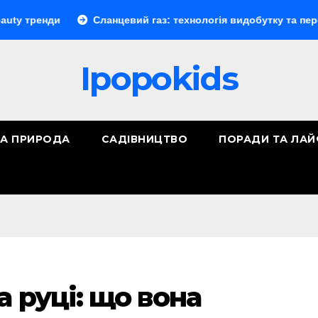
ди
Сланцевий газ: технологія видобутку та перспективи
Ipopokids
ТА ПРИРОДА
САДІВНИЦТВО
ПОРАДИ ТА ЛА
а руці: що вона