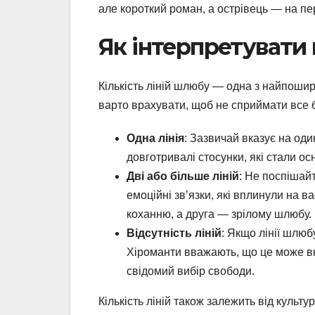
але короткий роман, а острівець — на пер
Як інтерпретувати 
Кількість ліній шлюбу — одна з найпошире
варто врахувати, щоб не сприймати все 
Одна лінія
: Зазвичай вказує на од
довготривалі стосунки, які стали о
Дві або більше ліній
: Не поспішай
емоційні зв’язки, які вплинули на 
коханню, а друга — зрілому шлюбу.
Відсутність ліній
: Якщо лінії шлюб
Хіроманти вважають, що це може вк
свідомий вибір свободи.
Кількість ліній також залежить від культ