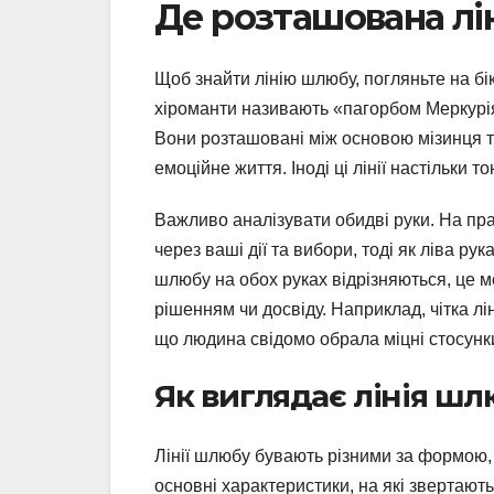
Де розташована лі
Щоб знайти лінію шлюбу, погляньте на бік
хіроманти називають «пагорбом Меркурія»
Вони розташовані між основою мізинця т
емоційне життя. Іноді ці лінії настільки т
Важливо аналізувати обидві руки. На пра
через ваші дії та вибори, тоді як ліва ру
шлюбу на обох руках відрізняються, це м
рішенням чи досвіду. Наприклад, чітка лін
що людина свідомо обрала міцні стосунки
Як виглядає лінія шл
Лінії шлюбу бувають різними за формою,
основні характеристики, на які звертають