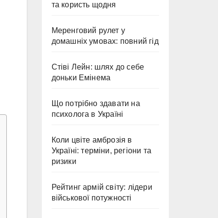
та користь щодня
Меренговий рулет у
домашніх умовах: повний гід
Стіві Лейн: шлях до себе
доньки Емінема
Що потрібно здавати на
психолога в Україні
Коли цвіте амброзія в
Україні: терміни, регіони та
ризики
Рейтинг армій світу: лідери
військової потужності