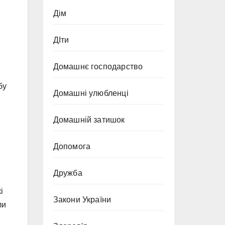
Дім
ДІти
Домашнє господарство
бу
Домашні улюбленці
Домашній затишок
Допомога
Дружба
і
Закони України
ли