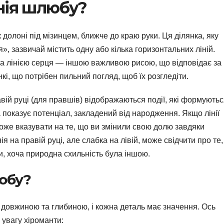
нія шлюбу?
 долоні під мізинцем, ближче до краю руки. Ця ділянка, яку
, зазвичай містить одну або кілька горизонтальних ліній.
а лінією серця — іншою важливою рисою, що відповідає за
онкі, що потрібен пильний погляд, щоб їх розгледіти.
вій руці (для правшів) відображаються події, які формують
ка показує потенціал, закладений від народження. Якщо лінії
оже вказувати на те, що ви змінили свою долю завдяки
ія на правій руці, але слабка на лівій, може свідчити про те,
, хоча природна схильність була іншою.
юбу?
 довжиною та глибиною, і кожна деталь має значення. Ось
 увагу хіроманти: