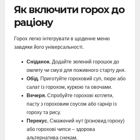
Як включити горох до
раціону
Горох легко інтегрувати в щоденне меню
завдяки його універсальності.
Сніданок.
Додайте зелений горошок до
омлету чи смузі для поживного старту дня.
Обід.
Приготуйте гороховий суп, пюре або
салат із горохом, куркою та овочами.
Вечеря.
Спробуйте горохові котлети,
пасту з гороховим соусом або гарнір із
гороху та рису.
Перекус.
Смажений нут (різновид гороху)
або горохові чипси – здорова
альтернатива снекам.