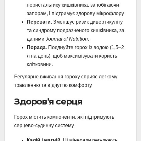
перистальтику кишківника, запобігаючи
запорам, і підтримує здорову мікрофлору.
Переваги.
Зменшує ризик дивертикуліту
та синдрому подразненого кишківника, за
даними
Journal of Nutrition
.
Порада.
Поєднуйте горох із водою (1,5–2
л на день), щоб максимізувати користь
клітковини.
Регулярне вживання гороху сприяє легкому
травленню та відчуттю комфорту.
Здоров’я серця
Горох містить компоненти, які підтримують
серцево-судинну систему.
Калій і магній.
Ці мінерали регулюють