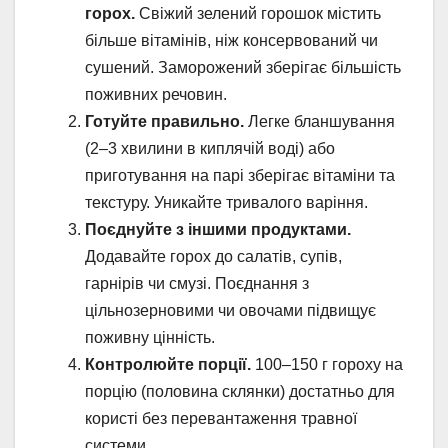
горох.
Свіжий зелений горошок містить
більше вітамінів, ніж консервований чи
сушений. Заморожений зберігає більшість
поживних речовин.
Готуйте правильно.
Легке бланшування
(2–3 хвилини в киплячій воді) або
приготування на парі зберігає вітаміни та
текстуру. Уникайте тривалого варіння.
Поєднуйте з іншими продуктами.
Додавайте горох до салатів, супів,
гарнірів чи смузі. Поєднання з
цільнозерновими чи овочами підвищує
поживну цінність.
Контролюйте порції.
100–150 г гороху на
порцію (половина склянки) достатньо для
користі без перевантаження травної
системи.