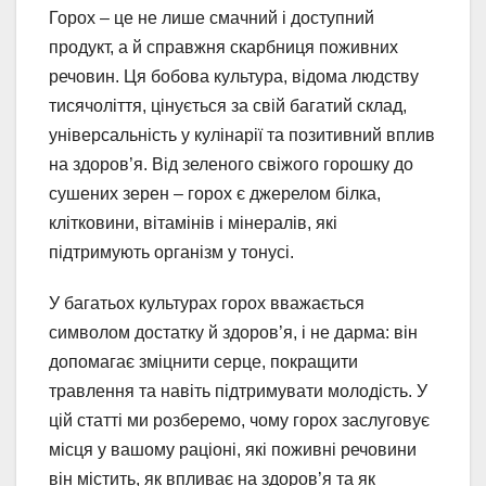
Горох – це не лише смачний і доступний
продукт, а й справжня скарбниця поживних
речовин. Ця бобова культура, відома людству
тисячоліття, цінується за свій багатий склад,
універсальність у кулінарії та позитивний вплив
на здоров’я. Від зеленого свіжого горошку до
сушених зерен – горох є джерелом білка,
клітковини, вітамінів і мінералів, які
підтримують організм у тонусі.
У багатьох культурах горох вважається
символом достатку й здоров’я, і не дарма: він
допомагає зміцнити серце, покращити
травлення та навіть підтримувати молодість. У
цій статті ми розберемо, чому горох заслуговує
місця у вашому раціоні, які поживні речовини
він містить, як впливає на здоров’я та як