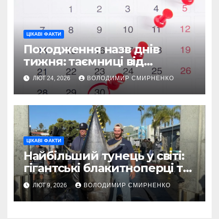
ЦІКАВІ ФАКТИ
Походження назв днів
тижня: таємниці від
Вавилону до Русі
ЛЮТ 24, 2026
ВОЛОДИМИР СМИРНЕНКО
ЦІКАВІ ФАКТИ
Найбільший тунець у світі:
гігантські блакитноперці та
легендарні рекорди
ЛЮТ 9, 2026
ВОЛОДИМИР СМИРНЕНКО