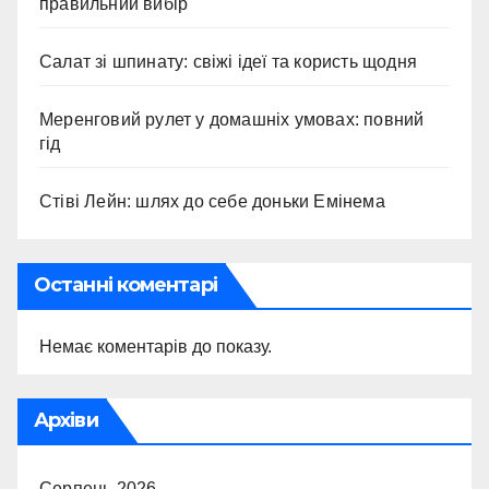
правильний вибір
Салат зі шпинату: свіжі ідеї та користь щодня
Меренговий рулет у домашніх умовах: повний
гід
Стіві Лейн: шлях до себе доньки Емінема
Останні коментарі
Немає коментарів до показу.
Архіви
Серпень 2026