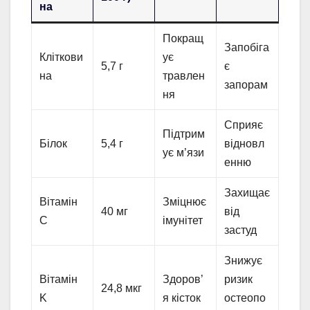
на
Покращ
Запобіга
Кліткови
ує
5,7 г
є
на
травлен
запорам
ня
Сприяє
Підтрим
Білок
5,4 г
відновл
ує м’язи
енню
Захищає
Вітамін
Зміцнює
40 мг
від
C
імунітет
застуд
Знижує
Вітамін
Здоров’
ризик
24,8 мкг
K
я кісток
остеопо