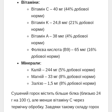
Вітаміни:
Вітамін C – 40 мг (44% добової
норми)
Вітамін K – 24,8 мкг (21% добової
норми)
Вітамін A – 38 мкг (4% добової
норми)
Фолієва кислота (B9) – 65 мкг (16%
добової норми)
Мінерали:
Калій – 244 мг (5% добової норми)
Магній – 33 мг (8% добової норми)
Залізо – 1,5 мг (8% добової норми)
Сушений горох містить більше білка (близько 24
г на 100 г), але менше вітаміну C через
термічну обробку. Завдяки такому складу горох