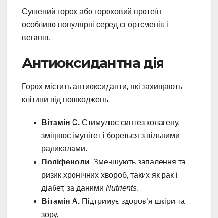
Сушений горох або гороховий протеїн
особливо популярні серед спортсменів і
веганів.
Антиоксидантна дія
Горох містить антиоксиданти, які захищають
клітини від пошкоджень.
Вітамін C.
Стимулює синтез колагену,
зміцнює імунітет і бореться з вільними
радикалами.
Поліфеноли.
Зменшують запалення та
ризик хронічних хвороб, таких як рак і
діабет, за даними
Nutrients
.
Вітамін A.
Підтримує здоров’я шкіри та
зору.