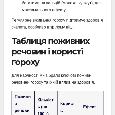
багатими на кальцій (молоко, кунжут), для
максимального ефекту.
Регулярне вживання гороху підтримує здоров’я
скелета, особливо в зрілому віці.
Таблиця поживних
речовин і користі
гороху
Для наочності ми зібрали ключові поживні
речовини гороху та їхній вплив на здоров’я.
Поживн
Кількіст
а
Корист
ь (на
Ефект
речови
ь
100 г)