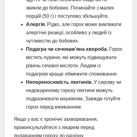
звикли до бобових. Починайте з малих
порцій (50 г) і поступово збільшуйте.
Алергія.
Рідко, але горох може викликати
алергічні реакції, особливо у людей із
чутливістю до бобових.
Подагра чи сечокам’яна хвороба.
Горох
містить пурини, які можуть підвищувати
рівень сечової кислоти. Людям із
подагрою краще обмежити споживання.
Непереносимість лектинів.
У сирому чи
недовареному гороху лектини можуть
подразнювати кишківник. Завжди готуйте
горох перед вживанням.
Якщо у вас є хронічні захворювання,
проконсультуйтеся з лікарем перед
додаванням гороху до раціону.