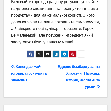
Включайте горох до раціону розумно, уникайте
надмірного споживання та поєднуйте з іншими
продуктами для максимальної користі. З його
допомогою ви не лише покращите самопочуття,
а й відкриєте нові кулінарні горизонти. Горох –
це маленький, але потужний інгредієнт, який
заслуговує місця у вашому меню!
Навігація
Календар майя:
Ядерне бомбардування
історія, структура та
Хіросіми і Нагасакі:
записів
значення
історія, наслідки та
уроки