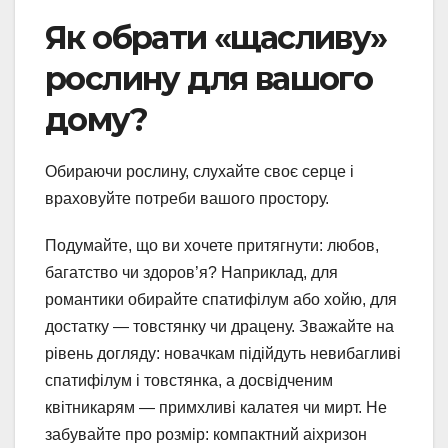
Як обрати «щасливу»
рослину для вашого
дому?
Обираючи рослину, слухайте своє серце і
враховуйте потреби вашого простору.
Подумайте, що ви хочете притягнути: любов,
багатство чи здоров’я? Наприклад, для
романтики обирайте спатифілум або хойю, для
достатку — товстянку чи драцену. Зважайте на
рівень догляду: новачкам підійдуть невибагливі
спатифілум і товстянка, а досвідченим
квітникарям — примхливі калатея чи мирт. Не
забувайте про розмір: компактний аіхризон