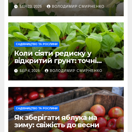
БЕР 23, 2026
ВОЛОДИМИР СМИРНЕНКО
САДІВНИЦТВО ТА РОСЛИНИ
Коли сіяти редиску у
відкритий грунт: точні
терміни 2026
БЕР 4, 2026
ВОЛОДИМИР СМИРНЕНКО
САДІВНИЦТВО ТА РОСЛИНИ
Як зберігати яблука на
зиму: свіжість до весни