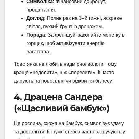
Символіка:
Фінансовий добробут,
процвітання.
Догляд:
Полив раз на 1–2 тижні, яскраве
світло, пухкий ґрунт із дренажем.
Порада:
За фен-шуй, закопайте монетку в
горщик, щоб активізувати енергію
багатства.
Товстянка не любить надмірної вологи, тому
краще «недолити», ніж «перелити». Її часто
дарують на новосілля чи відкриття бізнесу.
4. Драцена Сандера
(«Щасливий бамбук»)
Ця рослина, схожа на бамбук, символізує удачу
та довголіття. Її гнучкі стебла часто закручують у