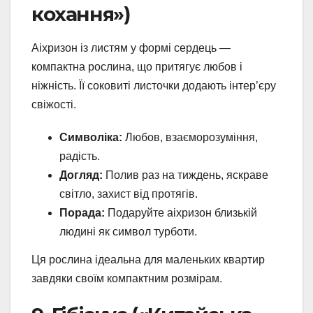
кохання»)
Аіхризон із листям у формі сердець —
компактна рослина, що притягує любов і
ніжність. Її соковиті листочки додають інтер’єру
свіжості.
Символіка:
Любов, взаєморозуміння,
радість.
Догляд:
Полив раз на тиждень, яскраве
світло, захист від протягів.
Порада:
Подаруйте аіхризон близькій
людині як символ турботи.
Ця рослина ідеальна для маленьких квартир
завдяки своїм компактним розмірам.