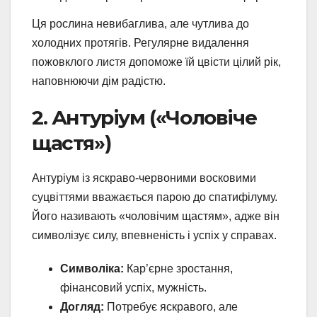
Ця рослина невибаглива, але чутлива до
холодних протягів. Регулярне видалення
пожовклого листя допоможе їй цвісти цілий рік,
наповнюючи дім радістю.
2. Антуріум («Чоловіче
щастя»)
Антуріум із яскраво-червоними восковими
суцвіттями вважається парою до спатифілуму.
Його називають «чоловічим щастям», адже він
символізує силу, впевненість і успіх у справах.
Символіка:
Кар’єрне зростання,
фінансовий успіх, мужність.
Догляд:
Потребує яскравого, але