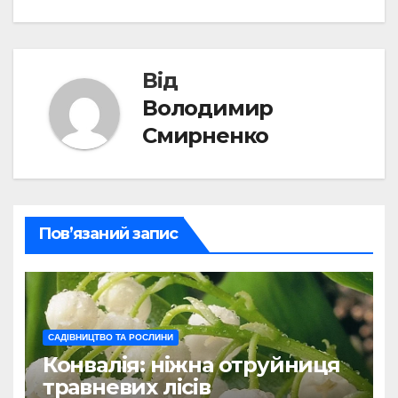
Від
Володимир
Смирненко
Пов’язаний запис
САДІВНИЦТВО ТА РОСЛИНИ
Конвалія: ніжна отруйниця
травневих лісів