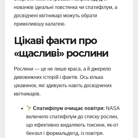
новачків ідеальні товстянка чи спатифілум, а
досвідчені квітникарі можуть обрати
примхливішу калатею.
Цікаві факти про
«щасливі» рослини
Рослини — це не лише краса, а й джерело
дивовижних історій і фактів. Ось кілька
цікавинок, які здивують навіть досвідчених
квітникарів.
Спатифілум очищає повітря:
NASA
включило спатифілум до списку рослин,
що ефективно видаляють токсини, як-от
бензол і формальдегід, із повітря.