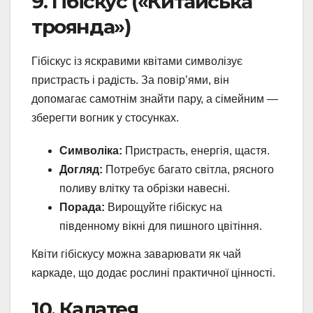
9. Гібіскус («Китайська
троянда»)
Гібіскус із яскравими квітами символізує
пристрасть і радість. За повір’ями, він
допомагає самотнім знайти пару, а сімейним —
зберегти вогник у стосунках.
Символіка:
Пристрасть, енергія, щастя.
Догляд:
Потребує багато світла, рясного
поливу влітку та обрізки навесні.
Порада:
Вирощуйте гібіскус на
південному вікні для пишного цвітіння.
Квіти гібіскусу можна заварювати як чай
каркаде, що додає рослині практичної цінності.
10. Калатея