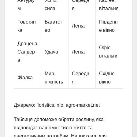
Антуріу
Успіх,
Середн
Кабінет,
м
сила
я
вітальня
Товстян
Багатст
Південн
Легка
ка
во
е вікно
Драцена
Офіс,
Сандер
Удача
Легка
вітальня
а
Мир,
Середн
Східне
Фіалка
ніжність
я
вікно
Джерело: floristics.info, agro-market.net
Таблиця допоможе обрати рослину, яка
відповідає вашому стилю життя та
енергетичним потребам. Наприклад, для