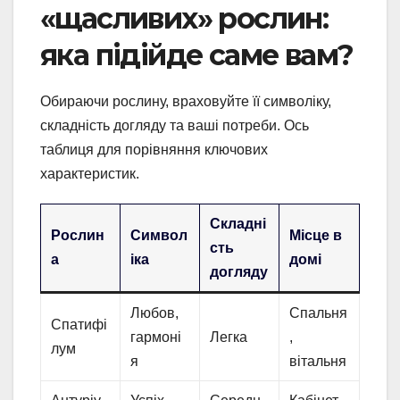
«щасливих» рослин:
яка підійде саме вам?
Обираючи рослину, враховуйте її символіку,
складність догляду та ваші потреби. Ось
таблиця для порівняння ключових
характеристик.
Складні
Рослин
Символ
Місце в
сть
а
іка
домі
догляду
Любов,
Спальня
Спатифі
гармоні
Легка
,
лум
я
вітальня