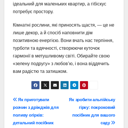
ідеальний для маленьких квартир, а гібіскус
потребує простору.
Кімнатні рослини, які приносять щастя, — це не
лише декор, а й спосіб наповнити дім
позитивною енергією. Вони вчать нас терпіння,
турботи та вдячності, створюючи куточок
гармонії в метушливому світі. Обирайте свою
«зелену подругу» з любов’ю, і вона віддячить
вам радістю та затишком.
Навігація
Як приготувати
Як зробити альпійську
розчин з дріжджів для
гірку: покроковий
записів
поливу огірків:
посібник для вашого
детальний посібник
саду