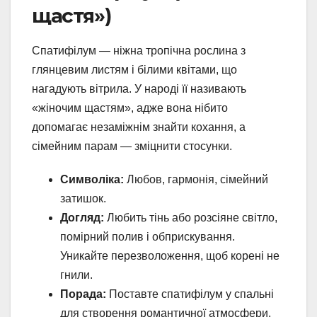
щастя»)
Спатифілум — ніжна тропічна рослина з
глянцевим листям і білими квітами, що
нагадують вітрила. У народі її називають
«жіночим щастям», адже вона нібито
допомагає незаміжнім знайти кохання, а
сімейним парам — зміцнити стосунки.
Символіка:
Любов, гармонія, сімейний
затишок.
Догляд:
Любить тінь або розсіяне світло,
помірний полив і обприскування.
Уникайте перезволоження, щоб корені не
гнили.
Порада:
Поставте спатифілум у спальні
для створення романтичної атмосфери.