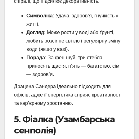
спіралі, що підсилює декоративність.
Символіка:
Удача, здоров’я, гнучкість у
житті.
Догляд:
Може рости у воді або ґрунті,
любить розсіяне світло і регулярну зміну
води (якщо у вазі).
Порада:
За фен-шуй, три стебла
приносять щастя, п’ять — багатство, сім
— здоров’я.
Драцена Сандера ідеально підходить для
офісів, адже її енергетика сприяє креативності
та кар’єрному зростанню.
5. Фіалка (Узамбарська
сенполія)