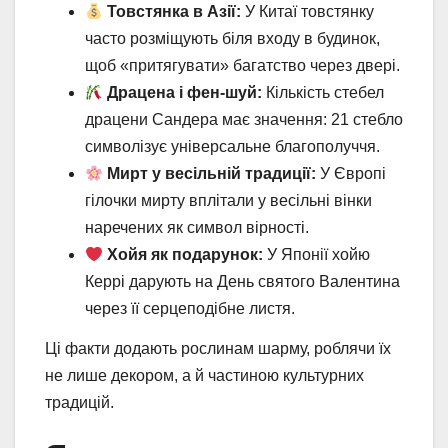
Товстянка в Азії:
У Китаї товстянку
часто розміщують біля входу в будинок,
щоб «притягувати» багатство через двері.
Драцена і фен-шуй:
Кількість стебел
драцени Сандера має значення: 21 стебло
символізує універсальне благополуччя.
Мирт у весільній традиції:
У Європі
гілочки мирту вплітали у весільні вінки
наречених як символ вірності.
Хойя як подарунок:
У Японії хойю
Керрі дарують на День святого Валентина
через її серцеподібне листя.
Ці факти додають рослинам шарму, роблячи їх
не лише декором, а й частиною культурних
традицій.