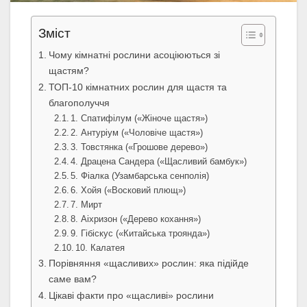
Зміст
Чому кімнатні рослини асоціюються зі
щастям?
ТОП-10 кімнатних рослин для щастя та
благополуччя
1. Спатифілум («Жіноче щастя»)
2. Антуріум («Чоловіче щастя»)
3. Товстянка («Грошове дерево»)
4. Драцена Сандера («Щасливий бамбук»)
5. Фіалка (Узамбарська сенполія)
6. Хойя («Восковий плющ»)
7. Мирт
8. Аіхризон («Дерево кохання»)
9. Гібіскус («Китайська троянда»)
10. Калатея
Порівняння «щасливих» рослин: яка підійде
саме вам?
Цікаві факти про «щасливі» рослини