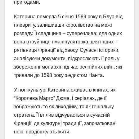
пригодами.
Катерина померла 5 січня 1589 року в Блуа від
плевриту, залишивши королівство на межі
розпаду. Її спадщина – суперечлива: для одних
вона отруйниця і маніпуляторка, для інших –
рятівниця Франції від хаосу. Сучасні історики,
аналізуючи документи, підкреслюють її роль у
збереженні монархії під час релігійних війн, які
тривали до 1598 року з едиктом Нанта.
У поп-культурі Катерина оживає в книгах, як
“Королева Марго” Дюма, і серіалах, де її
зображують то як лиходійку, то як геніальну
стратега. Її вплив відчувається в сучасній
Франції, де культурні традиції, започатковані
нею, продовжують жити.