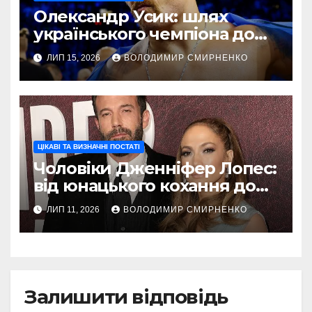
Олександр Усик: шлях
українського чемпіона до
абсолютної слави
ЛИП 15, 2026
ВОЛОДИМИР СМИРНЕНКО
ЦІКАВІ ТА ВИЗНАЧНІ ПОСТАТІ
Чоловіки Дженніфер Лопес:
від юнацького кохання до
голлівудських драм
ЛИП 11, 2026
ВОЛОДИМИР СМИРНЕНКО
Залишити відповідь