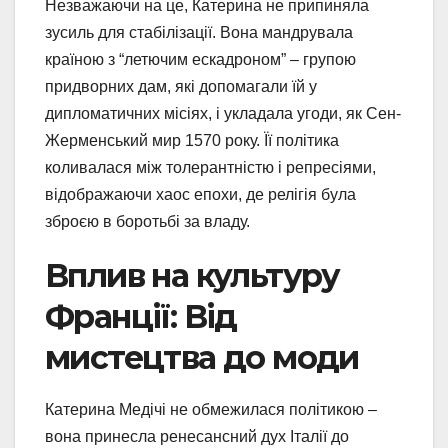
Незважаючи на це, Катерина не припиняла
зусиль для стабілізації. Вона мандрувала
країною з “летючим ескадроном” – групою
придворних дам, які допомагали їй у
дипломатичних місіях, і укладала угоди, як Сен-
Жерменський мир 1570 року. Її політика
коливалася між толерантністю і репресіями,
відображаючи хаос епохи, де релігія була
зброєю в боротьбі за владу.
Вплив на культуру
Франції: Від
мистецтва до моди
Катерина Медічі не обмежилася політикою –
вона принесла ренесансний дух Італії до