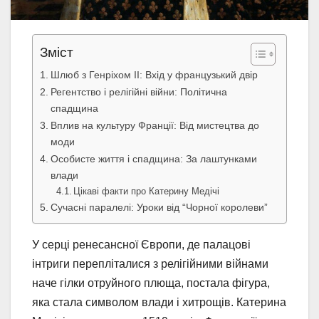
Зміст
Шлюб з Генріхом II: Вхід у французький двір
Регентство і релігійні війни: Політична
спадщина
Вплив на культуру Франції: Від мистецтва до
моди
Особисте життя і спадщина: За лаштунками
влади
Цікаві факти про Катерину Медічі
Сучасні паралелі: Уроки від “Чорної королеви”
У серці ренесансної Європи, де палацові
інтриги перепліталися з релігійними війнами
наче гілки отруйного плюща, постала фігура,
яка стала символом влади і хитрощів. Катерина