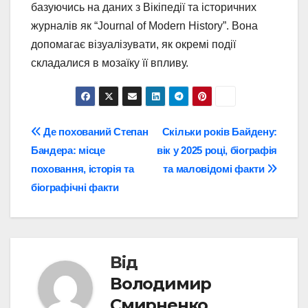
базуючись на даних з Вікіпедії та історичних
журналів як “Journal of Modern History”. Вона
допомагає візуалізувати, як окремі події
складалися в мозаїку її впливу.
Навігація
Де похований Степан
Скільки років Байдену:
Бандера: місце
вік у 2025 році, біографія
записів
поховання, історія та
та маловідомі факти
біографічні факти
Від
Володимир
Смирненко