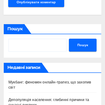
Пошук
Пошук
Недавні записи
Мукбанг: феномен онлайн-трапез, що захопив
світ
Депопуляція населення: глибинні причини та
сучасні виклики