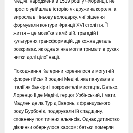
Медічі, народжена в 1519 році у Флоренції, не
просто увійшла в історію як дружина короля, а
виросла в тіньову володарку, чиї рішення
формували контури Франції XVI століття. Її
життя – це мозаїка з амбіцій, трагедій і
культурних трансформацій, де кожна деталь
розкриває, як одна жінка могла тримати в руках
нитки долі цілої нації.
Походження Катерини коренилося в могутній
флорентійській родині Медічі, яка панувала в
Італії як банкіри і покровителі мистецтв. Батько,
Лоренцо II де Медічі, герцог Урбінський, і мати,
Мадлен де ла Тур д’Овернь, з французького
роду Бурбонів, подарували їй спадщину,
сповнену політичних альянсів. Однак дитинство
дівчинки обернулося хаосом: батьки померли