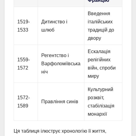
Францію
Введення
1519-
Дитинство і
італійських
1533
шлюб
традицій до
двору
Ескалація
Регентство і
1559-
релігійних
Варфоломіївська
1572
війн, спроби
ніч
миру
Культурний
1572-
розквіт,
Правління синів
1589
стабілізація
монархії
Ця таблиця ілюструє хронологію її життя,