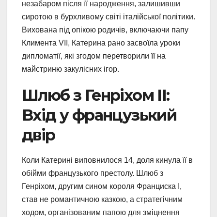
незабаром після її народження, залишивши
сиротою в бурхливому світі італійської політики.
Вихована під опікою родичів, включаючи папу
Климента VII, Катерина рано засвоїла уроки
дипломатії, які згодом перетворили її на
майстриню закулісних ігор.
Шлюб з Генріхом II:
Вхід у французький
двір
Коли Катерині виповнилося 14, доля кинула її в
обійми французького престолу. Шлюб з
Генріхом, другим сином короля Франциска I,
став не романтичною казкою, а стратегічним
ходом, організованим папою для зміцнення