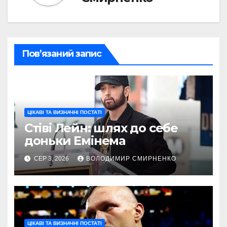
Пов’язаний запис
ЦІКАВІ ТА ВИЗНАЧНІ ПОСТАТІ
Стіві Лейн: шлях до себе
доньки Емінема
СЕР 3, 2026
ВОЛОДИМИР СМИРНЕНКО
ЦІКАВІ ТА ВИЗНАЧНІ ПОСТАТІ