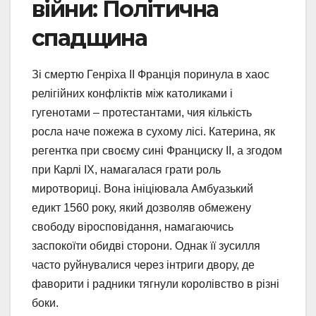
війни: Політична
спадщина
Зі смертю Генріха II Франція поринула в хаос
релігійних конфліктів між католиками і
гугенотами – протестантами, чия кількість
росла наче пожежа в сухому лісі. Катерина, як
регентка при своєму сині Франциску II, а згодом
при Карлі IX, намагалася грати роль
миротвориці. Вона ініціювала Амбуазький
едикт 1560 року, який дозволяв обмежену
свободу віросповідання, намагаючись
заспокоїти обидві сторони. Однак її зусилля
часто руйнувалися через інтриги двору, де
фаворити і радники тягнули королівство в різні
боки.