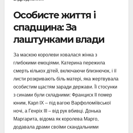
Особисте життя і
спадщина: За
лаштунками влади
За маскою королеви ховалася жінка з
глибокими емоціями. Катерина пережила
смерть кількох дітей, включаючи близнючок, і її
листи розкривають біль матері, яка жертвувала
особистим щастям заради держави. Її стосунки
з синами були складними: Франциск II помер
юним, Карл IX – під вагою Варфоломіївської
ночі, а Генріх III – від рук вбивці. Донька
Маргарита, відома як королева Марго,
додавала драми своїми скандальними