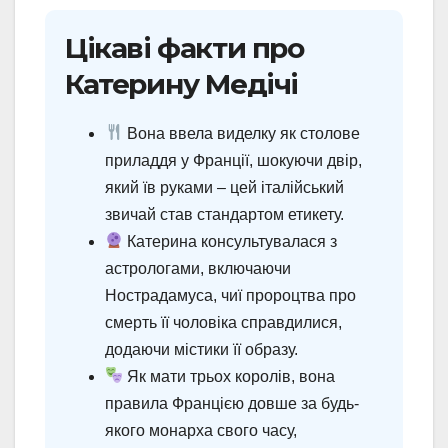
Цікаві факти про
Катерину Медічі
Вона ввела виделку як столове
приладдя у Франції, шокуючи двір,
який їв руками – цей італійський
звичай став стандартом етикету.
Катерина консультувалася з
астрологами, включаючи
Нострадамуса, чиї пророцтва про
смерть її чоловіка справдилися,
додаючи містики її образу.
Як мати трьох королів, вона
правила Францією довше за будь-
якого монарха свого часу,