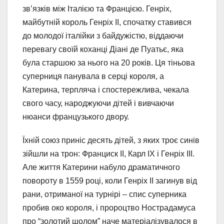
зв’язків між Італією та Францією. Генріх,
майбутній король Генріх II, спочатку ставився
до молодої італійки з байдужістю, віддаючи
перевагу своїй коханці Діані де Пуатьє, яка
була старшою за нього на 20 років. Ця тіньова
суперниця панувала в серці короля, а
Катерина, терпляча і спостережлива, чекала
свого часу, народжуючи дітей і вивчаючи
нюанси французького двору.
Їхній союз приніс десять дітей, з яких троє синів
зійшли на трон: Франциск II, Карл IX і Генріх III.
Але життя Катерини набуло драматичного
повороту в 1559 році, коли Генріх II загинув від
рани, отриманої на турнірі – спис суперника
пробив око короля, і пророцтво Нострадамуса
про “золотий шолом” наче матеріалізувалося в