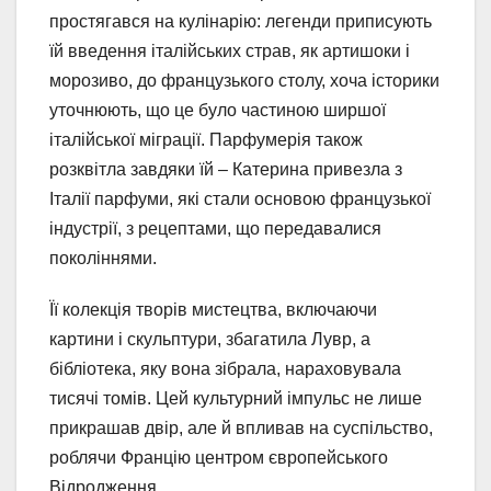
простягався на кулінарію: легенди приписують
їй введення італійських страв, як артишоки і
морозиво, до французького столу, хоча історики
уточнюють, що це було частиною ширшої
італійської міграції. Парфумерія також
розквітла завдяки їй – Катерина привезла з
Італії парфуми, які стали основою французької
індустрії, з рецептами, що передавалися
поколіннями.
Її колекція творів мистецтва, включаючи
картини і скульптури, збагатила Лувр, а
бібліотека, яку вона зібрала, нараховувала
тисячі томів. Цей культурний імпульс не лише
прикрашав двір, але й впливав на суспільство,
роблячи Францію центром європейського
Відродження.