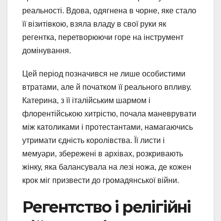
реальності. Вдова, одягнена в чорне, яке стало
її візитівкою, взяла владу в свої руки як
регентка, перетворюючи горе на інструмент
домінування.
Цей період позначився не лише особистими
втратами, але й початком її реального впливу.
Катерина, з її італійським шармом і
флорентійською хитрістю, почала маневрувати
між католиками і протестантами, намагаючись
утримати єдність королівства. Її листи і
мемуари, збережені в архівах, розкривають
жінку, яка балансувала на лезі ножа, де кожен
крок міг призвести до громадянської війни.
Регентство і релігійні