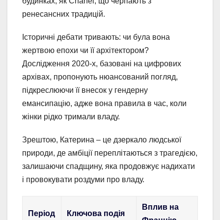
будинках, як Chanel, що черпають з
ренесансних традицій.
Історичні дебати тривають: чи була вона
жертвою епохи чи її архітектором?
Дослідження 2020-х, базовані на цифрових
архівах, пропонують нюансований погляд,
підкреслюючи її внесок у гендерну
емансипацію, адже вона правила в час, коли
жінки рідко тримали владу.
Зрештою, Катерина – це дзеркало людської
природи, де амбіції переплітаються з трагедією,
залишаючи спадщину, яка продовжує надихати
і провокувати роздуми про владу.
Вплив на
Період
Ключова подія