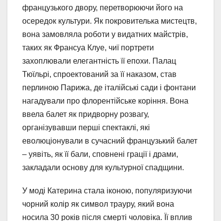
французького двору, перетворюючи його на
осередок культури. Як покровителька мистецтв,
вона замовляла роботи у видатних майстрів,
таких як Франсуа Клуе, чиї портрети
захоплювали елегантність її епохи. Палац
Тюїльрі, спроектований за її наказом, став
перлиною Парижа, де італійські сади і фонтани
нагадували про флорентійське коріння. Вона
ввела балет як придворну розвагу,
організувавши перші спектаклі, які
еволюціонували в сучасний французький балет
– уявіть, як її бали, сповнені грації і драми,
закладали основу для культурної спадщини.
У моді Катерина стала іконою, популяризуючи
чорний колір як символ трауру, який вона
носила 30 років після смерті чоловіка. Її вплив