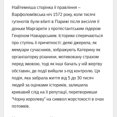
Найтемніша сторінка її правління –
Варфоломіївська ніч 1572 року, коли тисячі
гугенотів були вбиті в Парижі після весілля її
доньки Маргарити з протестантським лідером
Генріхом Наваррським. Історики сперечаються
про ступінь її причетності: деякі джерела, як
мемуари сучасників, зображують Катерину як
організаторку різанини, мотивовану страхом
перед змовою, тоді як інші бачать у ній жертву
обставин, де події вийшли з-під контролю. Ця
подія, яка забрала життя від 5 до 30 тисяч
людей за оцінками істориків, залишила
кривавий слід на її репутації, перетворивши
“Чорну королеву” на символ жорстокості в очах
потомків.