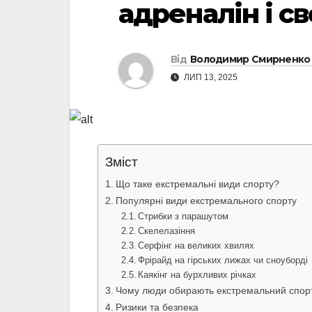
адреналін і с
Від
Володимир Смирненко
ЛИП 13, 2025
Зміст
Що таке екстремальні види спорту?
Популярні види екстремального спорту
Стрибки з парашутом
Скелелазіння
Серфінг на великих хвилях
Фрірайд на гірських лижах чи сноуборді
Каякінг на бурхливих річках
Чому люди обирають екстремальний спор
Ризики та безпека