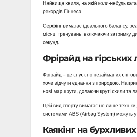
Найвища хвиля, на якій коли-небудь катал
рекордів Гіннеса.
Серфінг вимагає ідеального балансу, реак
місяці тренувань, включаючи затримку ди
секунд.
Фрірайд на гірських 
Фрірайд – це спуск по незайманих снігови
хоче відчути єднання з природою. Наприк
нові маршрути, долаючи круті схили та л
Цей вид спорту вимагає не лише техніки, 
системами ABS (Airbag System) можуть у
Каякінг на бурхливих