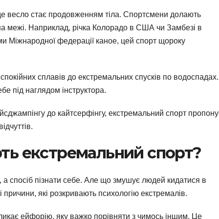
, де весло стає продовженням тіла. Спортсмени долають
на межі. Наприклад, річка Колорадо в США чи Замбезі в
ми Міжнародної федерації каное, цей спорт щороку
д спокійних сплавів до екстремальних спусків по водоспадах.
бе під наглядом інструктора.
ейсджампінгу до кайтсерфінгу, екстремальний спорт пропону
відчуттів.
ть екстремальний спорт?
, а спосіб пізнати себе. Але що змушує людей кидатися в
і причини, які розкривають психологію екстремалів.
ликає ейфорію, яку важко порівняти з чимось іншим. Це