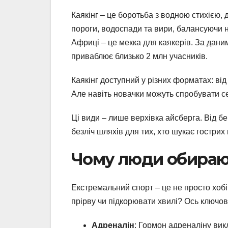
Каякінг – це боротьба з водною стихією
пороги, водоспади та вири, балансуючи 
Африці – це мекка для каякерів. За дани
приваблює близько 2 млн учасників.
Каякінг доступний у різних форматах: ві
Але навіть новачки можуть спробувати се
Ці види – лише верхівка айсберга. Від б
безліч шляхів для тих, хто шукає гострих 
Чому люди обираю
Екстремальний спорт – це не просто хобі
прірву чи підкорювати хвилі? Ось ключов
Адреналін
: Гормон адреналіну вик