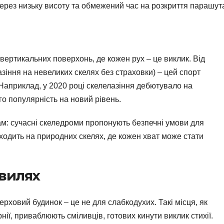
ерез низьку висоту та обмежений час на розкриття парашут
вертикальних поверхонь, де кожен рух – це виклик. Від
азіння на невеликих скелях без страховки) – цей спорт
 Наприклад, у 2020 році скелелазіння дебютувало на
ого популярність на новий рівень.
ам: сучасні скеледроми пропонують безпечні умови для
ходить на природних скелях, де кожен хват може стати
хвилях
рховий будинок – це не для слабкодухих. Такі місця, як
нії, приваблюють сміливців, готових кинути виклик стихії.