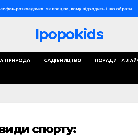
зкладачка: як працює, кому підходить і що обрати
«Макі
Ipopokids
ТА ПРИРОДА
САДІВНИЦТВО
ПОРАДИ ТА ЛА
види спорту: