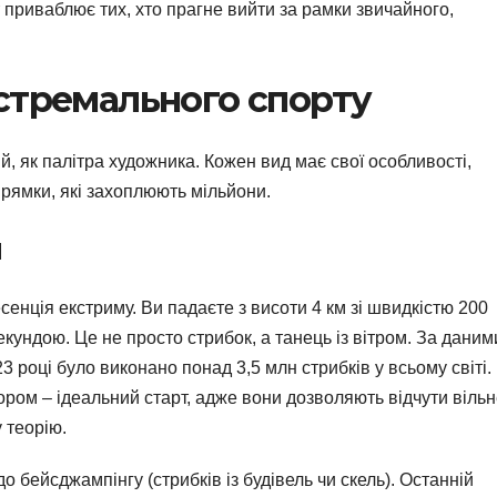
приваблює тих, хто прагне вийти за рамки звичайного,
стремального спорту
й, як палітра художника. Кожен вид має свої особливості,
рямки, які захоплюють мільйони.
м
сенція екстриму. Ви падаєте з висоти 4 км зі швидкістю 200
кундою. Це не просто стрибок, а танець із вітром. За даним
 році було виконано понад 3,5 млн стрибків у всьому світі.
тором – ідеальний старт, адже вони дозволяють відчути віль
 теорію.
о бейсджампінгу (стрибків із будівель чи скель). Останній