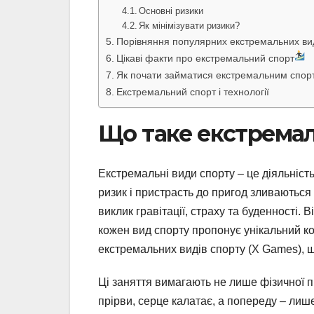
Основні ризики
Як мінімізувати ризики?
Порівняння популярних екстремальних вид
Цікаві факти про екстремальний спорт
Як почати займатися екстремальним спор
Екстремальний спорт і технології
Що таке екстремал
Екстремальні види спорту – це діяльніст
ризик і пристрасть до пригод зливаються 
виклик гравітації, страху та буденності. 
кожен вид спорту пропонує унікальний ко
екстремальних видів спорту (X Games), щ
Ці заняття вимагають не лише фізичної під
прірви, серце калатає, а попереду – лиш