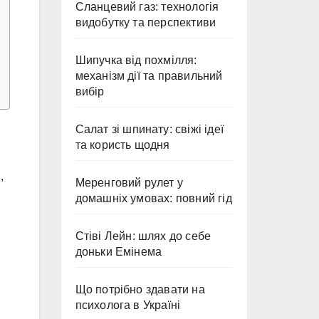
Сланцевий газ: технологія
видобутку та перспективи
Шипучка від похмілля:
механізм дії та правильний
вибір
Салат зі шпинату: свіжі ідеї
та користь щодня
,
Меренговий рулет у
домашніх умовах: повний гід
Стіві Лейн: шлях до себе
доньки Емінема
Що потрібно здавати на
психолога в Україні