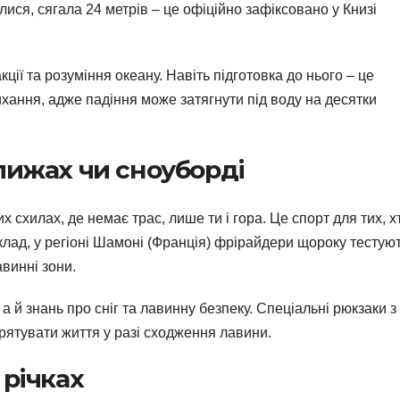
ися, сягала 24 метрів – це офіційно зафіксовано у Книзі
ції та розуміння океану. Навіть підготовка до нього – це
хання, адже падіння може затягнути під воду на десятки
лижах чи сноуборді
х схилах, де немає трас, лише ти і гора. Це спорт для тих, х
лад, у регіоні Шамоні (Франція) фрірайдери щороку тестую
авинні зони.
а й знань про сніг та лавинну безпеку. Спеціальні рюкзаки з
рятувати життя у разі сходження лавини.
 річках