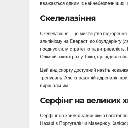
вважається одним із найнебезпечніших ч
Скелелазіння
Скелелазіння – це мистецтво підкорення 
альпінізму на Евересті до боулдерінгу (л
поєднує силу, стратегію та витривалість.
Олімпійських іграх у Токіо, що підняло й
Цей вид спорту доступний навіть новачк
тренувань. Але справжній адреналін при
вирішальним.
Серфінг на великих 
Серфінг на хвилях заввишки з багатопове
Назарі в Португалії чи Маверик у Каліфор