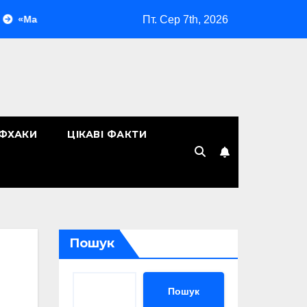
Пт. Сер 7th, 2026
яж без макіяжу»: як японська декоративна косметика змінила 
ЙФХАКИ
ЦІКАВІ ФАКТИ
Пошук
Пошук