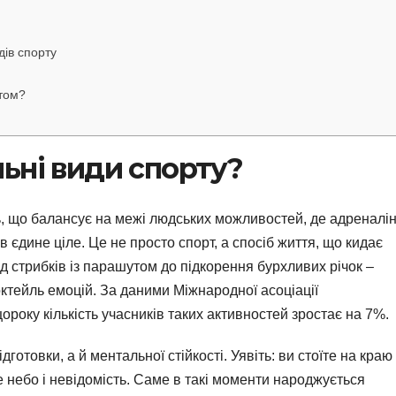
ів спорту
том?
ьні види спорту?
ь, що балансує на межі людських можливостей, де адреналін
в єдине ціле. Це не просто спорт, а спосіб життя, що кидає
Від стрибків із парашутом до підкорення бурхливих річок –
ктейль емоцій. За даними Міжнародної асоціації
ороку кількість учасників таких активностей зростає на 7%.
готовки, а й ментальної стійкості. Уявіть: ви стоїте на краю
е небо і невідомість. Саме в такі моменти народжується