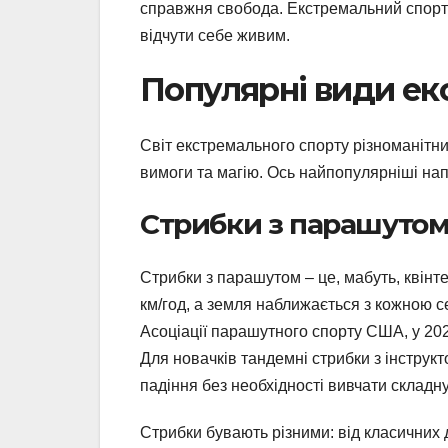
справжня свобода. Екстремальний спорт 
відчути себе живим.
Популярні види ек
Світ екстремального спорту різноманітни
вимоги та магію. Ось найпопулярніші нап
Стрибки з парашуто
Стрибки з парашутом – це, мабуть, квінте
км/год, а земля наближається з кожною се
Асоціації парашутного спорту США, у 2023
Для новачків тандемні стрибки з інструк
падіння без необхідності вивчати складну
Стрибки бувають різними: від класичних д