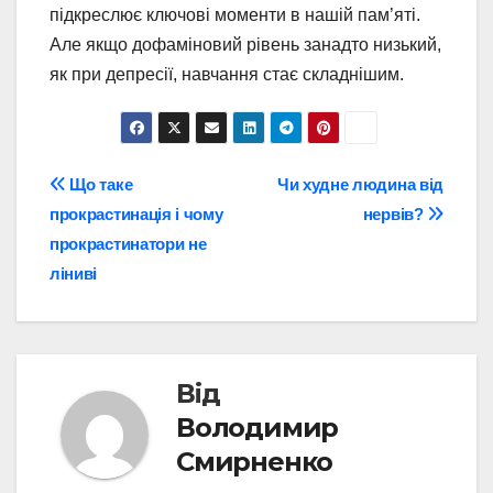
підкреслює ключові моменти в нашій пам’яті.
Але якщо дофаміновий рівень занадто низький,
як при депресії, навчання стає складнішим.
Навігація
Що таке
Чи худне людина від
прокрастинація і чому
нервів?
записів
прокрастинатори не
ліниві
Від
Володимир
Смирненко