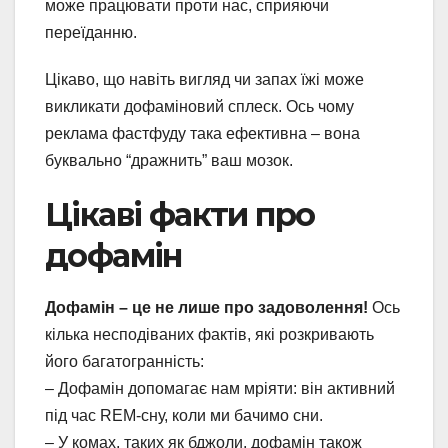
може працювати проти нас, сприяючи
переїданню.
Цікаво, що навіть вигляд чи запах їжі може
викликати дофаміновий сплеск. Ось чому
реклама фастфуду така ефективна – вона
буквально “дражнить” ваш мозок.
Цікаві факти про
дофамін
Дофамін – це не лише про задоволення!
Ось
кілька несподіваних фактів, які розкривають
його багатогранність:
– Дофамін допомагає нам мріяти: він активний
під час REM-сну, коли ми бачимо сни.
– У комах, таких як бджоли, дофамін також