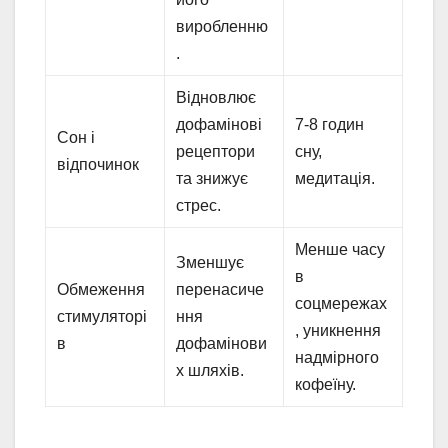
виробленню
.
Відновлює
дофамінові
7-8 годин
Сон і
рецептори
сну,
відпочинок
та знижує
медитація.
стрес.
Менше часу
Зменшує
в
Обмеження
перенасиче
соцмережах
стимуляторі
ння
, уникнення
в
дофамінови
надмірного
х шляхів.
кофеїну.