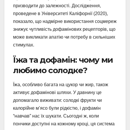
призводити до залежності. Дослідження,
проведене в Університеті Каліфорнії (2020),
показало, що надмірне використання соцмереж
знижує чутливість дофамінових рецепторів, що
може викликати апатію чи потребу в сильніших
стимулах.
Їжа та дофамін: чому ми
любимо солодке?
Їжа, особливо багата на цукор чи жир, також
активує дофамінові шляхи. У давнину це
допомагало виживати: солодкі фрукти чи
калорійне м’ясо були рідкістю, і дофамін
“навчав” нас їх шукати. Сьогодні ж, коли
пончики доступні на кожному кроці, ця система