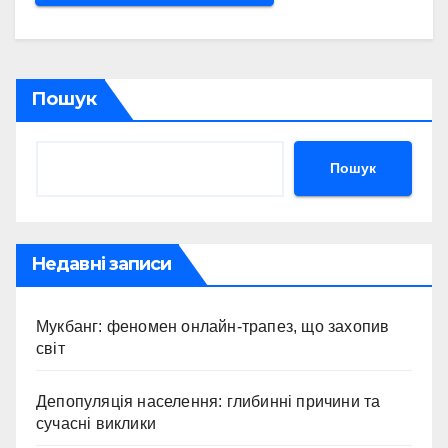
Пошук
Пошук
Недавні записи
Мукбанг: феномен онлайн-трапез, що захопив
світ
Депопуляція населення: глибинні причини та
сучасні виклики