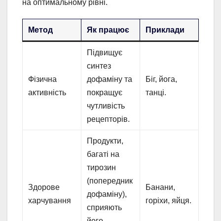
на оптимальному рівні.
Метод
Як працює
Приклади
Підвищує
синтез
Фізична
дофаміну та
Біг, йога,
активність
покращує
танці.
чутливість
рецепторів.
Продукти,
багаті на
тирозин
(попередник
Здорове
Банани,
дофаміну),
харчування
горіхи, яйця.
сприяють
його