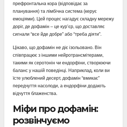
префронтальна кора (відповідає за
планування) та лімбічна система (керує
емоціями). Цей процес нагадує складну мережу
доріг, де дофамін – це кур’єр, що доставляє
сигнали “все йде добре” або “треба діяти”.
Цікаво, що дофамін не діє ізольовано. Він
співпрацює з іншими нейротрансмітерами,
такими як серотонін чи ендорфіни, створюючи
баланс у нашій поведінці. Наприклад, коли ви
їсте улюблений десерт, дофамін “вмикає”
передчуття насолоди, а ендорфіни додають
відчуття блаженства.
Міфи про дофамін:
розвінчуємо