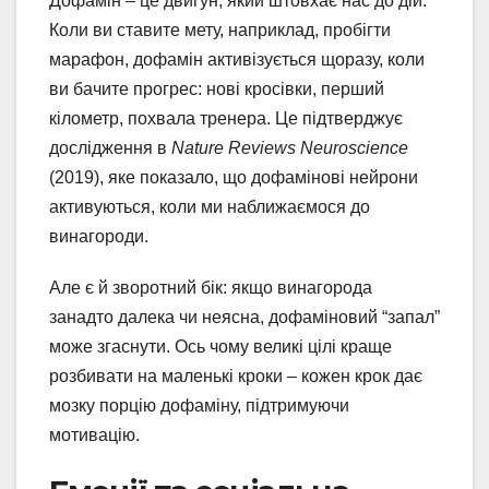
Дофамін – це двигун, який штовхає нас до дій.
Коли ви ставите мету, наприклад, пробігти
марафон, дофамін активізується щоразу, коли
ви бачите прогрес: нові кросівки, перший
кілометр, похвала тренера. Це підтверджує
дослідження в
Nature Reviews Neuroscience
(2019), яке показало, що дофамінові нейрони
активуються, коли ми наближаємося до
винагороди.
Але є й зворотний бік: якщо винагорода
занадто далека чи неясна, дофаміновий “запал”
може згаснути. Ось чому великі цілі краще
розбивати на маленькі кроки – кожен крок дає
мозку порцію дофаміну, підтримуючи
мотивацію.