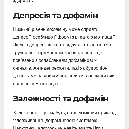
здоров’я.
Депресія та дофамін
Низький рівень дофаміну може сприяти
депресії, особливо її формі з втратою мотивації.
Люди з депресією часто відчувають апатію чи
труднощі з отриманням задоволення – це
пов’язано з ослабленням дофамінових
сигналів. Антидепресанти, такі як бупропіон,
діють саме на дофамінові шляхи, допомагаючи
відновити мотивацію.
Залежності та дофамін
Залежності – це, мабуть, найвідоміший приклад
“зловживання” дофаміновою системою.
Наркотики, алкоголь чи навіть азартні ігри