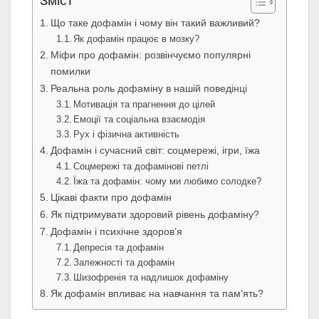
Зміст
Що таке дофамін і чому він такий важливий?
Як дофамін працює в мозку?
Міфи про дофамін: розвінчуємо популярні
помилки
Реальна роль дофаміну в нашій поведінці
Мотивація та прагнення до цілей
Емоції та соціальна взаємодія
Рух і фізична активність
Дофамін і сучасний світ: соцмережі, ігри, їжа
Соцмережі та дофамінові петлі
Їжа та дофамін: чому ми любимо солодке?
Цікаві факти про дофамін
Як підтримувати здоровий рівень дофаміну?
Дофамін і психічне здоров’я
Депресія та дофамін
Залежності та дофамін
Шизофренія та надлишок дофаміну
Як дофамін впливає на навчання та пам’ять?