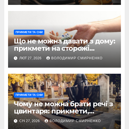
ПРИКМЕТИ ТА СНИ
Що не можна давати з дому:
прикмети на сторожі
родинного достатку
ЛЮТ 27, 2026
ВОЛОДИМИР СМИРНЕНКО
ПРИКМЕТИ ТА СНИ
Чому не можна брати речі з
цвинтаря: прикмети,
ризики та реальність
СІЧ 27, 2026
ВОЛОДИМИР СМИРНЕНКО