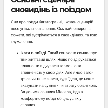
сновидінь із поїздом
Сни про поїзди багатогранні, і кожен сценарій
несе унікальне значення. Ось найпоширеніші
сюжети, які зустрічаються в сновидіннях, та їхнє
тлумачення.
Їхати в поїзді.
Такий сон часто символізує
твій життєвий шлях. Якщо поїзд рухається
плавно, ти відчуваєш гармонію та
впевненість у своїх діях. Але якщо вагон
трясе чи ти не знаєш, куди їдеш, це може
вказувати на сумніви чи втрату орієнтирів.
За даними сонника Міллера, їзда в
комфортному поїзді обіцяє успіх у
справах.