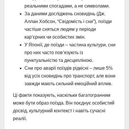
реальними спогадами, а не символами.
За даними досліджень сновидінь (Дж.
Аллан Хобсон, “Свідомість і сни”), поїзди
частіше сняться людям у періоди
кар’єрних чи особистих змін.
У Японії, де поїзди – частина культури, сни
про них часто пов’язують із
пунктуальністю та дисципліною.
Сни про аварії поїздів рідкісні – лише 5%
від усіх сновидінь про транспорт, але вони
завжди мають сильний емоційний вплив.
Ці факти показують, наскільки багатогранним
може бути образ поїзда. Він поєднує особистий
досвід, культурний контекст і навіть сучасні
реалії.