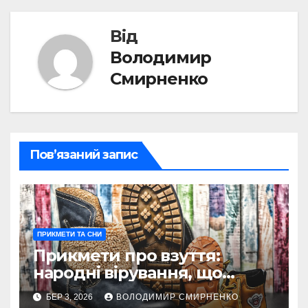
Від
Володимир
Смирненко
Пов’язаний запис
ПРИКМЕТИ ТА СНИ
Прикмети про взуття:
народні вірування, що
ведуть крізь життя
БЕР 3, 2026
ВОЛОДИМИР СМИРНЕНКО