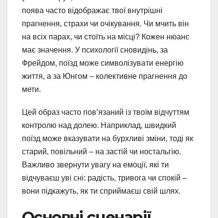
поява часто відображає твої внутрішні
прагнення, страхи чи очікування. Чи мчить він
на всіх парах, чи стоїть на місці? Кожен нюанс
має значення. У психології сновидінь, за
Фрейдом, поїзд може символізувати енергію
життя, а за Юнгом – колективне прагнення до
мети.
Цей образ часто пов’язаний із твоїм відчуттям
контролю над долею. Наприклад, швидкий
поїзд може вказувати на бурхливі зміни, тоді як
старий, повільний – на застій чи ностальгію.
Важливо звернути увагу на емоції, які ти
відчуваєш уві сні: радість, тривога чи спокій –
вони підкажуть, як ти сприймаєш свій шлях.
Основні сценарії