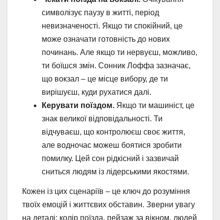
символізує паузу в житті, період
невизначеності. Якщо ти спокійний, це
може означати готовність до нових
починань. Але якщо ти нервуєш, можливо,
ти боїшся змін. Сонник Лоффа зазначає,
що вокзал – це місце вибору, де ти
вирішуєш, куди рухатися далі.
Керувати поїздом.
Якщо ти машиніст, це
знак великої відповідальності. Ти
відчуваєш, що контролюєш своє життя,
але водночас можеш боятися зробити
помилку. Цей сон рідкісний і зазвичай
сниться людям із лідерськими якостями.
Кожен із цих сценаріїв – це ключ до розуміння
твоїх емоцій і життєвих обставин. Зверни увагу
на деталі: колір поїзда, пейзаж за вікном, людей