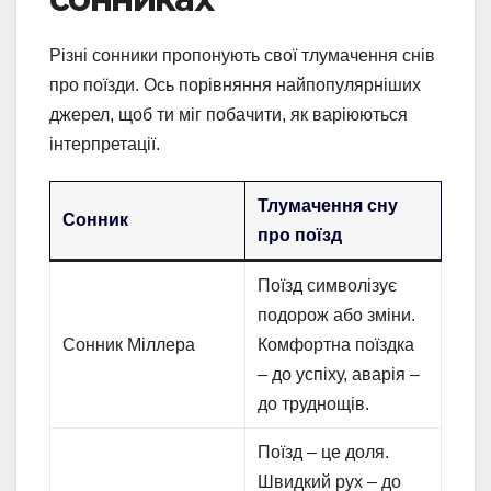
Різні сонники пропонують свої тлумачення снів
про поїзди. Ось порівняння найпопулярніших
джерел, щоб ти міг побачити, як варіюються
інтерпретації.
Тлумачення сну
Сонник
про поїзд
Поїзд символізує
подорож або зміни.
Сонник Міллера
Комфортна поїздка
– до успіху, аварія –
до труднощів.
Поїзд – це доля.
Швидкий рух – до