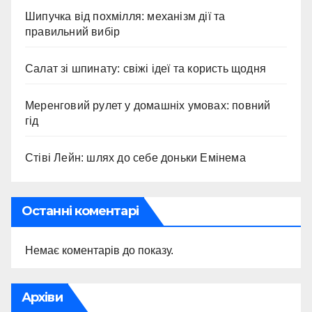
Шипучка від похмілля: механізм дії та
правильний вибір
Салат зі шпинату: свіжі ідеї та користь щодня
Меренговий рулет у домашніх умовах: повний
гід
Стіві Лейн: шлях до себе доньки Емінема
Останні коментарі
Немає коментарів до показу.
Архіви