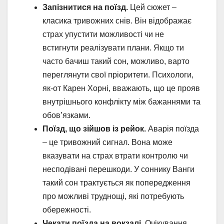
Запізнитися на поїзд.
Цей сюжет –
класика тривожних снів. Він відображає
страх упустити можливості чи не
встигнути реалізувати плани. Якщо ти
часто бачиш такий сон, можливо, варто
переглянути свої пріоритети. Психологи,
як-от Карен Хорні, вважають, що це прояв
внутрішнього конфлікту між бажаннями та
обов’язками.
Поїзд, що зійшов із рейок.
Аварія поїзда
– це тривожний сигнал. Вона може
вказувати на страх втрати контролю чи
несподівані перешкоди. У соннику Ванги
такий сон трактується як попередження
про можливі труднощі, які потребують
обережності.
Чекати поїзда на вокзалі.
Очікування