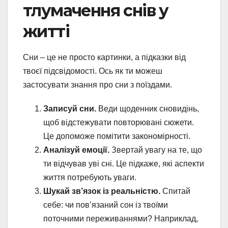
тлумачення снів у
житті
Сни – це не просто картинки, а підказки від
твоєї підсвідомості. Ось як ти можеш
застосувати знання про сни з поїздами.
Записуй сни.
Веди щоденник сновидінь,
щоб відстежувати повторювані сюжети.
Це допоможе помітити закономірності.
Аналізуй емоції.
Звертай увагу на те, що
ти відчував уві сні. Це підкаже, які аспекти
життя потребують уваги.
Шукай зв’язок із реальністю.
Спитай
себе: чи пов’язаний сон із твоїми
поточними переживаннями? Наприклад,