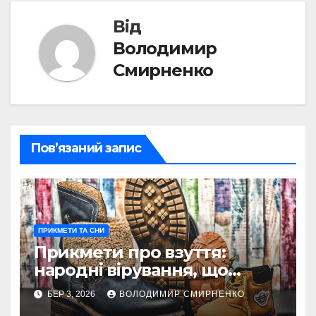
Від
Володимир
Смирненко
Пов’язаний запис
ПРИКМЕТИ ТА СНИ
Прикмети про взуття:
народні вірування, що
ведуть крізь життя
БЕР 3, 2026
ВОЛОДИМИР СМИРНЕНКО