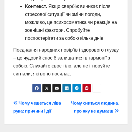
Контекст.
Якщо свербіж виникає після
стресової ситуації чи зміни погоди,
можливо, це психосоматика чи реакція на
зовнішні фактори. Спробуйте
поспостерігати за собою кілька днів.
Поєднання народних повір’їв і здорового глузду
– це чудовий спосіб залишатися в гармонії з
собою. Слухайте своє тіло, але не ігноруйте
сигнали, які воно посилає.
Навігація
Чому чешеться ліва
Чому сниться людина,
рука: причини і дії
про яку не думаєш
записів