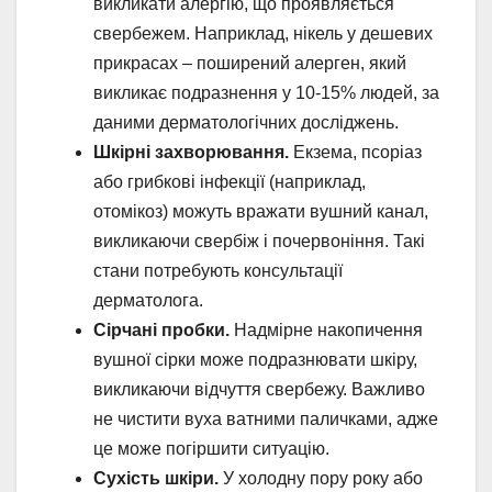
викликати алергію, що проявляється
свербежем. Наприклад, нікель у дешевих
прикрасах – поширений алерген, який
викликає подразнення у 10-15% людей, за
даними дерматологічних досліджень.
Шкірні захворювання.
Екзема, псоріаз
або грибкові інфекції (наприклад,
отомікоз) можуть вражати вушний канал,
викликаючи свербіж і почервоніння. Такі
стани потребують консультації
дерматолога.
Сірчані пробки.
Надмірне накопичення
вушної сірки може подразнювати шкіру,
викликаючи відчуття свербежу. Важливо
не чистити вуха ватними паличками, адже
це може погіршити ситуацію.
Сухість шкіри.
У холодну пору року або