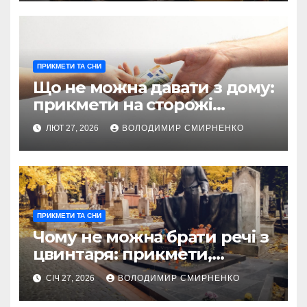
ПРИКМЕТИ ТА СНИ
Що не можна давати з дому:
прикмети на сторожі
родинного достатку
ЛЮТ 27, 2026
ВОЛОДИМИР СМИРНЕНКО
ПРИКМЕТИ ТА СНИ
Чому не можна брати речі з
цвинтаря: прикмети,
ризики та реальність
СІЧ 27, 2026
ВОЛОДИМИР СМИРНЕНКО