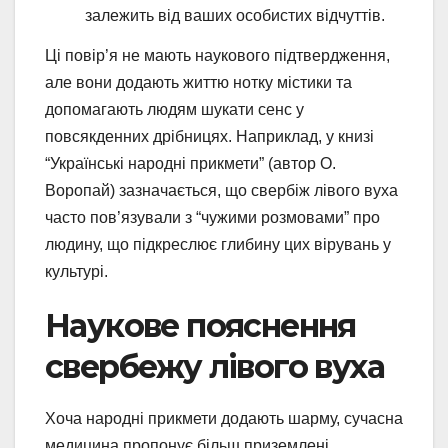
залежить від ваших особистих відчуттів.
Ці повір’я не мають наукового підтвердження,
але вони додають життю нотку містики та
допомагають людям шукати сенс у
повсякденних дрібницях. Наприклад, у книзі
“Українські народні прикмети” (автор О.
Воропай) зазначається, що свербіж лівого вуха
часто пов’язували з “чужими розмовами” про
людину, що підкреслює глибину цих вірувань у
культурі.
Наукове пояснення
свербежу лівого вуха
Хоча народні прикмети додають шарму, сучасна
медицина пропонує більш приземлені