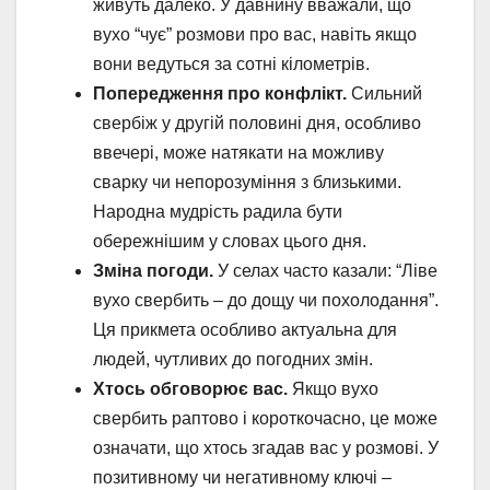
живуть далеко. У давнину вважали, що
вухо “чує” розмови про вас, навіть якщо
вони ведуться за сотні кілометрів.
Попередження про конфлікт.
Сильний
свербіж у другій половині дня, особливо
ввечері, може натякати на можливу
сварку чи непорозуміння з близькими.
Народна мудрість радила бути
обережнішим у словах цього дня.
Зміна погоди.
У селах часто казали: “Ліве
вухо свербить – до дощу чи похолодання”.
Ця прикмета особливо актуальна для
людей, чутливих до погодних змін.
Хтось обговорює вас.
Якщо вухо
свербить раптово і короткочасно, це може
означати, що хтось згадав вас у розмові. У
позитивному чи негативному ключі –