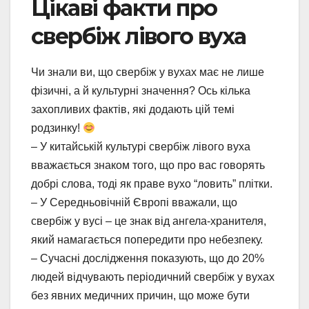
Цікаві факти про
свербіж лівого вуха
Чи знали ви, що свербіж у вухах має не лише
фізичні, а й культурні значення? Ось кілька
захопливих фактів, які додають цій темі
родзинку!
– У китайській культурі свербіж лівого вуха
вважається знаком того, що про вас говорять
добрі слова, тоді як праве вухо “ловить” плітки.
– У Середньовічній Європі вважали, що
свербіж у вусі – це знак від ангела-хранителя,
який намагається попередити про небезпеку.
– Сучасні дослідження показують, що до 20%
людей відчувають періодичний свербіж у вухах
без явних медичних причин, що може бути