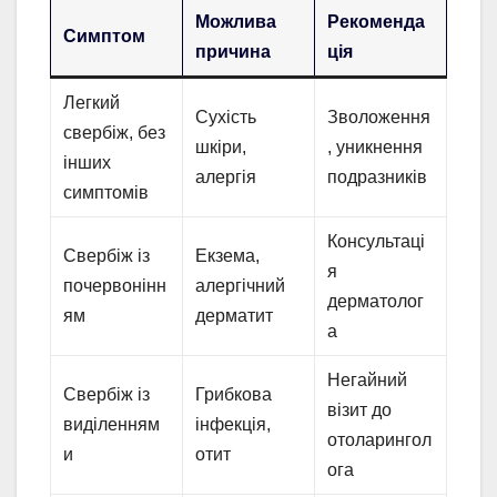
Можлива
Рекоменда
Симптом
причина
ція
Легкий
Сухість
Зволоження
свербіж, без
шкіри,
, уникнення
інших
алергія
подразників
симптомів
Консультаці
Свербіж із
Екзема,
я
почервонінн
алергічний
дерматолог
ям
дерматит
а
Негайний
Свербіж із
Грибкова
візит до
виділенням
інфекція,
отоларингол
и
отит
ога