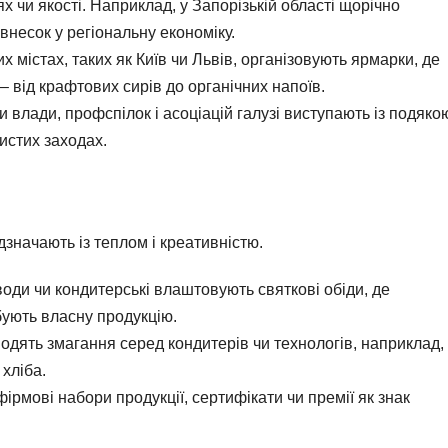
х чи якості. Наприклад, у Запорізькій області щорічно
внесок у регіональну економіку.
х містах, таких як Київ чи Львів, організовують ярмарки, де
 від крафтових сирів до органічних напоїв.
влади, профспілок і асоціацій галузі виступають із подяко
истих заходах.
дзначають із теплом і креативністю.
води чи кондитерські влаштовують святкові обіди, де
бують власну продукцію.
одять змагання серед кондитерів чи технологів, наприклад,
хліба.
рмові набори продукції, сертифікати чи премії як знак