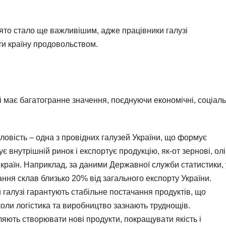
свято стало ще важливішим, адже працівники галузі
и країну продовольством.
 має багатогранне значення, поєднуючи економічні, соціаль
овість – одна з провідних галузей України, що формує
 внутрішній ринок і експортує продукцію, як-от зернові, ол
в країн. Наприклад, за даними Державної служби статистики, 
ання склав близько 20% від загального експорту України.
галузі гарантують стабільне постачання продуктів, що
оли логістика та виробництво зазнають труднощів.
ляють створювати нові продукти, покращувати якість і