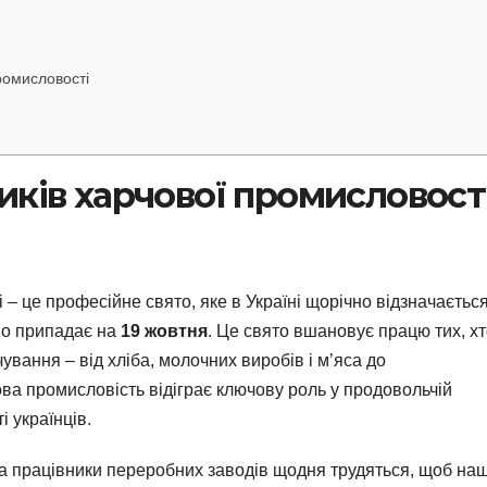
ромисловості
иків харчової промисловост
 – це професійне свято, яке в Україні щорічно відзначаєтьс
оно припадає на
19 жовтня
. Це свято вшановує працю тих, х
ування – від хліба, молочних виробів і м’яса до
чова промисловість відіграє ключову роль у продовольчій
і українців.
та працівники переробних заводів щодня трудяться, щоб наш