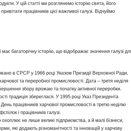
одукти. У цій статті ми розглянемо історію свята, його
к привітати працівників цієї важливої галузі. Відчуймо
 має багаторічну історію, що відображає значення галузі дл
вано в СРСР у 1966 році Указом Президії Верховної Ради,
харчової та переробної промисловості. Дата – третя неділя
вершення збору врожаю та початку активної переробки.
сті традиція збереглася. У 1995 році Указ Президента
 День працівників харчової промисловості в третю неділю
спілок і працівників галузі.
 охоплює не лише великі підприємства, а й малі бізнеси,
рми, які додають різноманітності та інновацій у харчову