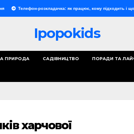
елефон-розкладачка: як працює, кому підходить і що обрати
Ipopokids
ТА ПРИРОДА
САДІВНИЦТВО
ПОРАДИ ТА ЛА
ків харчової