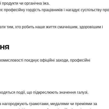
і продукти чи органічна їжа.
 професійну гордість працівників і нагадує суспільству пр
ати тим, хто робить наше життя смачнішим, здоровішим і
ння
омисловості поєднує офіційні заходи, професійні
дяться події, що підкреслюють значення галузі.
в нагороджують грамотами, медалями чи преміями за