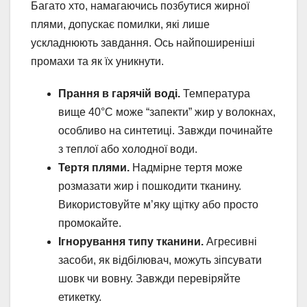
Багато хто, намагаючись позбутися жирної
плями, допускає помилки, які лише
ускладнюють завдання. Ось найпоширеніші
промахи та як їх уникнути.
Прання в гарячій воді.
Температура
вище 40°C може “запекти” жир у волокнах,
особливо на синтетиці. Завжди починайте
з теплої або холодної води.
Тертя плями.
Надмірне тертя може
розмазати жир і пошкодити тканину.
Використовуйте м’яку щітку або просто
промокайте.
Ігнорування типу тканини.
Агресивні
засоби, як відбілювач, можуть зіпсувати
шовк чи вовну. Завжди перевіряйте
етикетку.