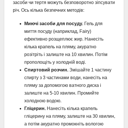
засоби чи тертя можуть безповоротно зіпсувати
річ. Ось кілька безпечних методів:
Миючі засоби для посуду.
Гель для
миття посуду (наприклад, Fairy)
ефективно розщеплює жир. Нанесіть
кілька крапель на пляму, акуратно
розітріть і залиште на 10 хвилин. Потім
прополощіть у холодній воді.
Спиртовий розчин.
Змішайте 1 частину
спирту з 3 частинами води, нанесіть на
пляму за допомогою ватного диска і
залиште на 5-10 хвилин. Промийте
холодною водою.
Гліцерин.
Нанесіть кілька крапель
гліцерину на пляму, залиште на 30 хвилин,
а потім акуратно промокніть вологою