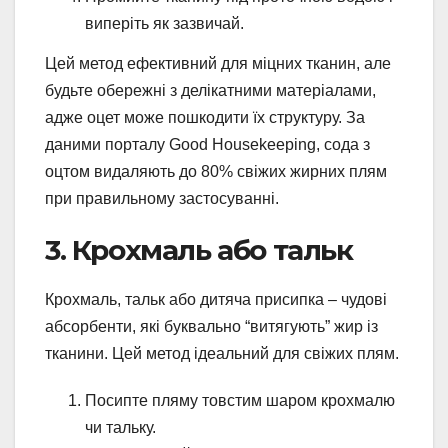
виперіть як зазвичай.
Цей метод ефективний для міцних тканин, але
будьте обережні з делікатними матеріалами,
адже оцет може пошкодити їх структуру. За
даними порталу Good Housekeeping, сода з
оцтом видаляють до 80% свіжих жирних плям
при правильному застосуванні.
3. Крохмаль або тальк
Крохмаль, тальк або дитяча присипка – чудові
абсорбенти, які буквально “витягують” жир із
тканини. Цей метод ідеальний для свіжих плям.
Посипте пляму товстим шаром крохмалю
чи тальку.