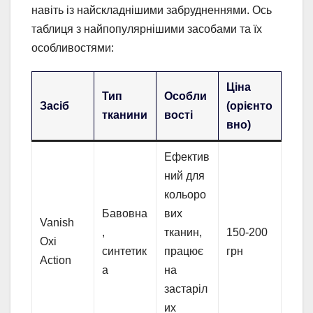
навіть із найскладнішими забрудненнями. Ось
таблиця з найпопулярнішими засобами та їх
особливостями:
Ціна
Тип
Особли
Засіб
(орієнто
тканини
вості
вно)
Ефектив
ний для
кольоро
Бавовна
вих
Vanish
,
тканин,
150-200
Oxi
синтетик
працює
грн
Action
а
на
застаріл
их