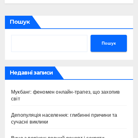
Пошук
Пошук
Недавні записи
Мукбанг: феномен онлайн-трапез, що захопив
світ
Депопуляція населення: глибинні причини та
сучасні виклики