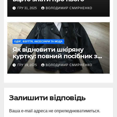
ГРУ 31, 2025
ВОЛОДИМИР СМИРНЕНКО
ОДЯГ, ВЗУТТЯ, АКСЕСУАРИ ТА МОДА
Як відновити шкіряну
куртку: повний посібник з
догляду та реставрації
ГРУ 19, 2025
ВОЛОДИМИР СМИРНЕНКО
Залишити відповідь
Ваша e-mail адреса не оприлюднюватиметься.