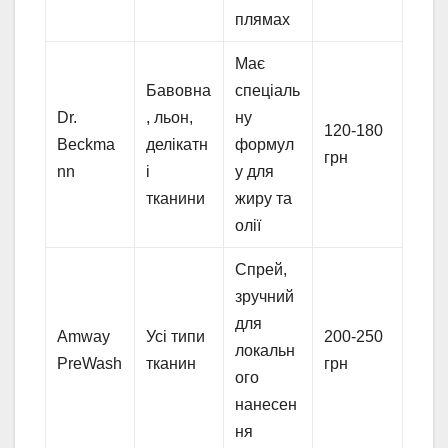
плямах
Має
Бавовна
спеціаль
Dr.
, льон,
ну
120-180
Beckma
делікатн
формул
грн
nn
і
у для
тканини
жиру та
олії
Спрей,
зручний
для
Amway
Усі типи
200-250
локальн
PreWash
тканин
грн
ого
нанесен
ня