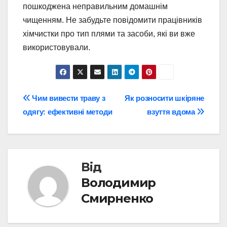
пошкоджена неправильним домашнім
чищенням. Не забудьте повідомити працівників
хімчистки про тип плями та засоби, які ви вже
використовували.
Навігація
Чим вивести траву з
Як розносити шкіряне
одягу: ефективні методи
взуття вдома
записів
Від
Володимир
Смирненко