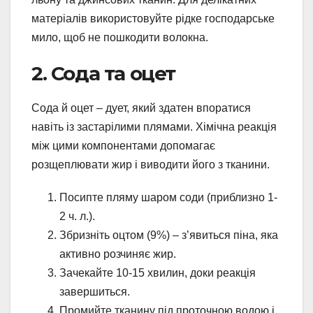
матеріалів використовуйте рідке господарське
мило, щоб не пошкодити волокна.
2. Сода та оцет
Сода й оцет – дует, який здатен впоратися
навіть із застарілими плямами. Хімічна реакція
між цими компонентами допомагає
розщеплювати жир і виводити його з тканини.
Посипте пляму шаром соди (приблизно 1-
2 ч. л.).
Збризніть оцтом (9%) – з’явиться піна, яка
активно розчиняє жир.
Зачекайте 10-15 хвилин, доки реакція
завершиться.
Промийте тканину під проточною водою і