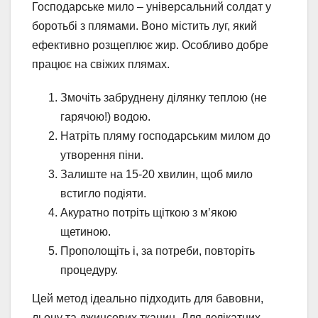
Господарське мило – універсальний солдат у
боротьбі з плямами. Воно містить луг, який
ефективно розщеплює жир. Особливо добре
працює на свіжих плямах.
Змочіть забруднену ділянку теплою (не
гарячою!) водою.
Натріть пляму господарським милом до
утворення піни.
Залиште на 15-20 хвилин, щоб мило
встигло подіяти.
Акуратно потріть щіткою з м’якою
щетиною.
Прополощіть і, за потреби, повторіть
процедуру.
Цей метод ідеально підходить для бавовни,
льону та джинсових тканин. Для делікатних