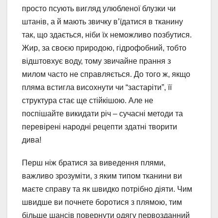
просто псують вигляд улюбленої блузки чи
штанів, а й мають звичку в’їдатися в тканину
так, що здається, ніби їх неможливо позбутися.
Жир, за своєю природою, гідрофобний, тобто
відштовхує воду, тому звичайне прання з
милом часто не справляється. До того ж, якщо
пляма встигла висохнути чи “застаріти”, її
структура стає ще стійкішою. Але не
поспішайте викидати річ – сучасні методи та
перевірені народні рецепти здатні творити
дива!
Перш ніж братися за виведення плями,
важливо зрозуміти, з яким типом тканини ви
маєте справу та як швидко потрібно діяти. Чим
швидше ви почнете боротися з плямою, тим
більше шансів повернути одягу первозданний