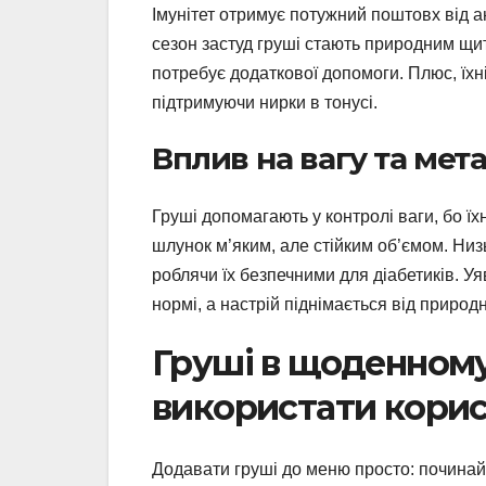
Імунітет отримує потужний поштовх від а
сезон застуд груші стають природним щит
потребує додаткової допомоги. Плюс, їхн
підтримуючи нирки в тонусі.
Вплив на вагу та мет
Груші допомагають у контролі ваги, бо їх
шлунок м’яким, але стійким об’ємом. Низь
роблячи їх безпечними для діабетиків. Уяв
нормі, а настрій піднімається від природн
Груші в щоденному
використати кори
Додавати груші до меню просто: починайт