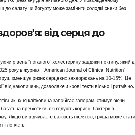
енергію, ідеальну для активного дня. У повсякденному
ш до салату чи йогурту може замінити солодкі снеки без
доров’я: від серця до
уючи рівень “поганого” холестерину завдяки пектину, який д
5 року в журналі “American Journal of Clinical Nutrition”
груш зменшує ризик серцевих захворювань на 10-15%. Це
ї від накопичень, дозволяючи крові текти вільно і ритмічно.
ятівник: їхня клітковина запобігає запорам, стимулюючи
агаті на пребіотики, які годують корисні бактерії в
му. Якщо ви відчуваєте важкість після їжі, груша може стат
 і легкість.