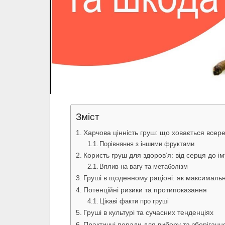
Зміст
Харчова цінність груш: що ховається всер
Порівняння з іншими фруктами
Користь груш для здоров’я: від серця до ім
Вплив на вагу та метаболізм
Груші в щоденному раціоні: як максимальн
Потенційні ризики та протипоказання
Цікаві факти про груші
Груші в культурі та сучасних тенденціях
Практичні поради для вибору та зберіганн