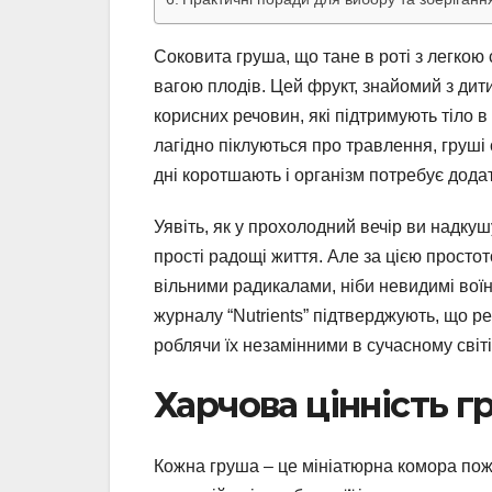
Соковита груша, що тане в роті з легкою с
вагою плодів. Цей фрукт, знайомий з дити
корисних речовин, які підтримують тіло в
лагідно піклуються про травлення, груші
дні коротшають і організм потребує додат
Уявіть, як у прохолодний вечір ви надкушу
прості радощі життя. Але за цією простото
вільними радикалами, ніби невидимі воїни
журналу “Nutrients” підтверджують, що р
роблячи їх незамінними в сучасному світі
Харчова цінність г
Кожна груша – це мініатюрна комора пожи