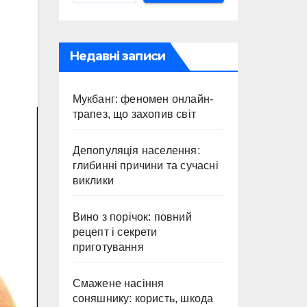
Недавні записи
Мукбанг: феномен онлайн-
трапез, що захопив світ
Депопуляція населення:
глибинні причини та сучасні
виклики
Вино з порічок: повний
рецепт і секрети
приготування
Смажене насіння
соняшнику: користь, шкода