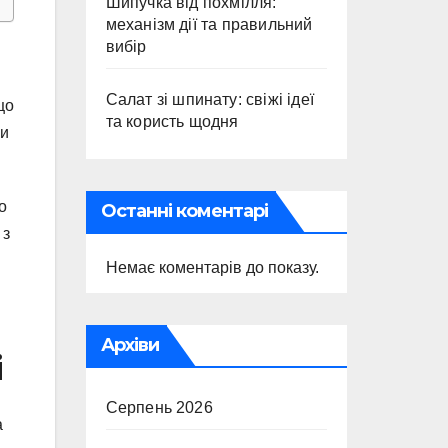
Шипучка від похмілля:
механізм дії та правильний
вибір
Салат зі шпинату: свіжі ідеї
що
та користь щодня
ли
о
Останні коментарі
 з
Немає коментарів до показу.
Архіви
і
Серпень 2026
а