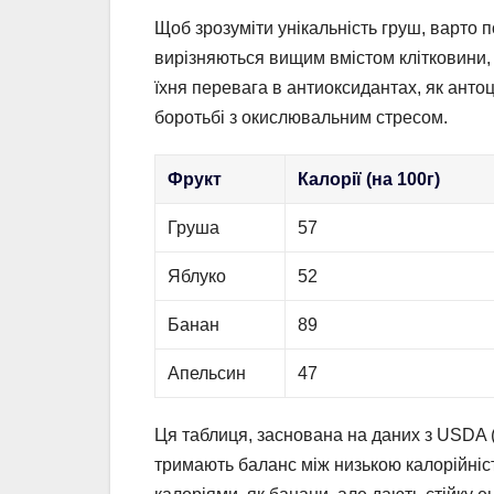
Щоб зрозуміти унікальність груш, варто п
вирізняються вищим вмістом клітковини, 
їхня перевага в антиоксидантах, як антоц
боротьбі з окислювальним стресом.
Фрукт
Калорії (на 100г)
Груша
57
Яблуко
52
Банан
89
Апельсин
47
Ця таблиця, заснована на даних з USDA (
тримають баланс між низькою калорійні