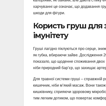
калоріями, як банани, але дають стійку 
харчуванні це означає, що додавання гру
шкоди для фігури.
Користь груш для з
імунітету
Груші лагідно піклуються про серце, зниж
як губка, вбираючи зайве. Дослідження 202
показало, що щоденне споживання двох 
ніби природний бар’єр, що захищає артері
Для травної системи груші – справжній р
кишечник, ніби м’який масаж. Вони також б
кишківнику, сприяючи здоровому мікробіо
тим легким дотиком, що повертає комфорт