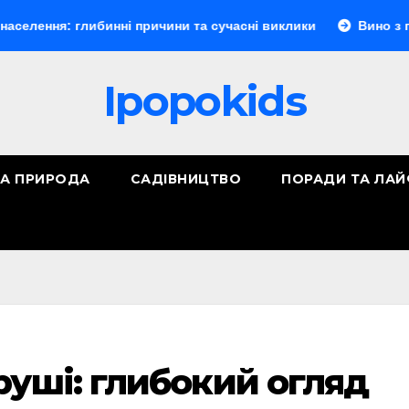
: глибинні причини та сучасні виклики
Вино з порічок: п
Ipopokids
ТА ПРИРОДА
САДІВНИЦТВО
ПОРАДИ ТА ЛА
руші: глибокий огляд