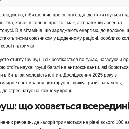
олодкістю, ніби шепоче про осінні сади, де гілки гнуться під
нства, ховає в собі не просто смак, а справжній арсенал
 тонусі. Від вітамінів, що заряджають енергією, до волокон, 
 стають тихим союзником у щоденному раціоні, особливо ко
кової підтримки.
єте стиглу грушу, і її сік розтікається по губах, нагадуючи пр
ю стоїть наука: груші багаті на антиоксиданти, які борються
 в битві за молодість клітин. Дослідження 2025 року з
егулярне споживання цих фруктів знижує ризик запалень,
, де стрес чатує на кожному кроці.
руш: що ховається всередин
вних речовин, де калорії тримаються на рівні всього 100 н