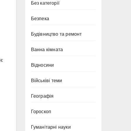
Без категорії
Безпека
Будівництво та ремонт
Ванна кімната
іє
Відносини
Військіві теми
Географія
Гороскоп
и
Гуманітарні науки