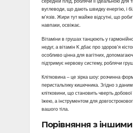
середній плід, роблячи її ідеальною для
вуглеводи, що дають швидку енергію, і біл
м’язів. Жири тут майже відсутні, що роби
навпаки, освіжає.
Вітаміни в грушах танцюють у гармонійном
недуг, а вітамін K дбає про здоров’я кісто
особливо цінна для вагітних, допомагаючи
підтримує нервову систему, роблячи груш
Клітковина – це зірка шоу: розчинна фор
перистальтику кишечника. Згідно з даними
клітковини, що становить чверть добово
їжею, а інструментом для довгостроково
вашого тіла.
Порівняння з іншим