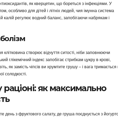
нтиоксидантів, як кверцетин, що бореться з інфекціями. У
ом, особливо для дітей і літніх людей, чия імунна система
ій калій регулює водний баланс, запобігаючи набрякам і
аболізм
ня клітковина створює відчуття ситості, ніби заповнюючи
кий глікемічний індекс запобігає стрибкам цукру в крові,
іть, як замість чіпсів ви хрумтите грушу – і вага тримається 
ої солодкості.
 раціоні: як максимально
сть
е день з фруктового салату, де груша поєднується з йогурт