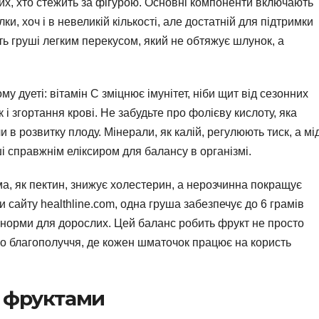
 тих, хто стежить за фігурою. Основні компоненти включають
ки, хоч і в невеликій кількості, але достатній для підтримки
ть груші легким перекусом, який не обтяжує шлунок, а
у дуеті: вітамін C зміцнює імунітет, ніби щит від сезонних
к і згортання крові. Не забудьте про фолієву кислоту, яка
 в розвитку плоду. Мінерали, як калій, регулюють тиск, а мі
і справжнім еліксиром для балансу в організмі.
ма, як пектин, знижує холестерин, а нерозчинна покращує
 сайту healthline.com, одна груша забезпечує до 6 грамів
ї норми для дорослих. Цей баланс робить фрукт не просто
го благополуччя, де кожен шматочок працює на користь
и фруктами