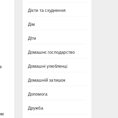
Дієти та схуднення
Дім
ДІти
Домашнє господарство
Домашні улюбленці
в
Домашній затишок
Допомога
Дружба
ом