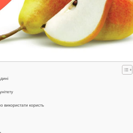
едині
унітету
о використати користь
я