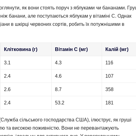
оглянути, як вони стоять поруч з яблуками чи бананами. Гру
ніж банани, але поступаються яблукам у вітаміні C. Однак
іани в шкірці червоних сортів, робить їх потужнішими в
Клітковина (г)
Вітамін C (мг)
Калій (мг)
3.1
4.3
116
2.4
4.6
107
2.6
8.7
358
2.4
53.2
181
Служба сільського господарства США), ілюструє, як груші
стю та високою поживністю. Вони не перевантажують